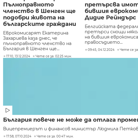
Пълноправното
претърсва имот
членство в Шенген ще
бившия евроком
подобри живота на
Дидие Рейндърс
българските граждани
Белгийската федерал
претърси снощи няко
Еврокомисарят Екатерина
на бившия еврокомиса
Захариева каза днес, че
правосъдието...
пълноправното членство на
България в Шенген ще...
09:45, 04.12.2024
Чете се за:
17:10, 13.12.2024
Чете се за: 02:25 мин.
България повече не може да отлага пром
Вицепремиерът и финансов министър Людмила Петкова с
17:58, 07.10.2024
Чете се за: 00:47 мин.