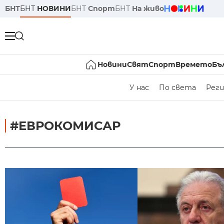
БНТ
БНТ
НОВИНИ
БНТ
Спорт
БНТ
На живо
Новини
Свят
Спорт
Времето
Бъ
У нас
По света
Реги
#ЕВРОКОМИСАР