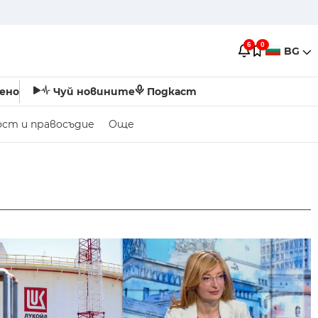
6
0
BG
ено
Чуй новините
Подкаст
ост и правосъдие
Още