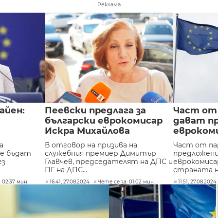
Реклама
айен:
Пеевски предлага за
Част от
български еврокомисар
дават п
Искра Михайлова
евроком
а
В отговор на призива на
Част от п
ще бъдат
служебния премиер Димитър
предложени
ез
Главчев, председателят на ДПС и
еврокомиса
ПГ на ДПС...
страната ни
 02:37 мин.
16:41, 27.08.2024
Чете се за: 01:02 мин.
11:51, 27.08.2024