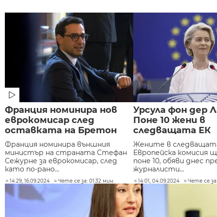
Франция номинира нов
Урсула фон дер Л
еврокомисар след
Поне 10 жени в
оставката на Бретон
следващата ЕК
Франция номинира външния
Жените в следващат
министър на страната Стефан
Европейска комисия 
Сежурне за еврокомисар, след
поне 10, обяви днес пр
като по-рано...
журналисти...
14:29, 16.09.2024
Чете се за: 01:32 мин.
14:01, 04.09.2024
Чете се за: