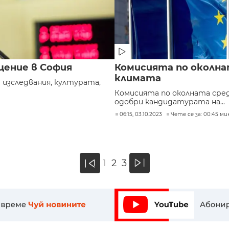
щение в София
Комисията по околнат
климата
изследвания, културата,
Комисията по околната сред
одобри кандидатурата на...
06:15, 03.10.2023
Чете се за: 00:45 ми
»
1
2
3
«