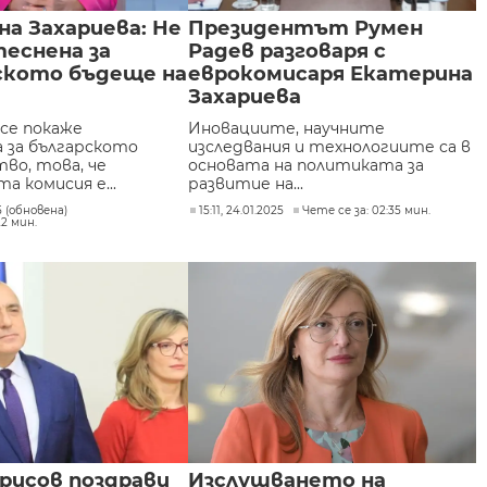
а Захариева: Не
Президентът Румен
еснена за
Радев разговаря с
ското бъдеще на
еврокомисаря Екатерина
я
Захариева
 се покаже
Иновациите, научните
 за българското
изследвания и технологиите са в
во, това, че
основата на политиката за
а комисия е...
развитие на...
25 (обновена)
15:11, 24.01.2025
Чете се за: 02:35 мин.
22 мин.
рисов поздрави
Изслушването на