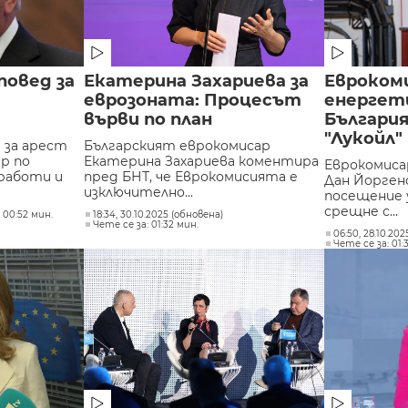
повед за
Екатерина Захариева за
Евроком
еврозоната: Процесът
енергет
върви по план
България
"Лукойл"
 за арест
Българският еврокомисар
р по
Екатерина Захариева коментира
Еврокомиса
работи и
пред БНТ, че Еврокомисията е
Дан Йорген
изключително...
посещение у
срещне с...
 00:52 мин.
18:34, 30.10.2025 (обновена)
Чете се за: 01:32 мин.
06:50, 28.10.20
Чете се за: 01: