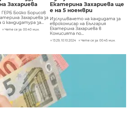
на Захариева
Екатерина Захариева ще
е на 5 ноември
 ГЕРБ Бойко Борисов
катерина Захариева за
Изслушването на кандидата за
й кандидатура за...
еврокомисар на България
Екатерина Захариева в
Чете се за: 00:40 мин.
Комисията по...
13:29, 10.10.2024
Чете се за: 00:45 мин.