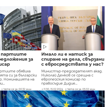
 партиите
Имало ли е натиск за
редложения за
спиране на дела, свързани
исар
с евросредствата у нас?
артиите обявиха
Министър-председателят акад.
ята си за български
Николай Денков се срещна с
р. Номинацията на
европейския комисар по
...
правосъдие Дидие...
Чете се за: 00:32 мин.
11:30, 15.02.2024
Чете се за: 05:02 мин.