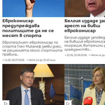
Еврокомисар
Белгия издаде за
предупреждава
арест на бивш
политиците да не се
еврокомисар
месят в спорта
Белгия издаде заповед
на бившия еврокомиса
Европейският еврокомисар по
миграция, вътрешни 
спорта Глен Микалеф заяви днес,
гражданство...
че решенията около спортните
правила...
22:26, 22.06.2026
Чете се за:
14:29, 06.07.2026
Чете се за: 01:45 мин.