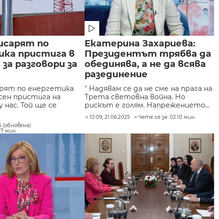
исарят по
Екатерина Захариева:
ика пристига в
Президентът трябва да
 за разговори за
обединява, а не да всява
разединение
рят по енергетика
" Надявам се да не сме на прага на
сен пристига на
Трета световна война. Но
 нас. Той ще се
рискът е голям. Напрежението...
10:09, 21.06.2025
Чете се за: 02:10 мин.
25 (обновена)
37 мин.