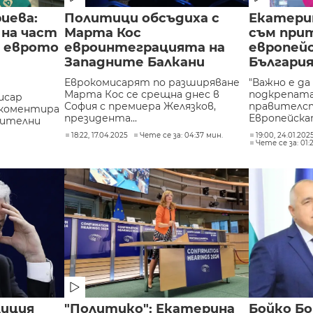
иева:
Политици обсъдиха с
Екатерин
на част
Марта Кос
съм прит
а еврото
евроинтеграцията на
европей
Западните Балкани
Българи
Еврокомисарят по разширяване
"Важно е да
Марта Кос се срещна днес в
подкрепата
исар
София с премиера Желязков,
правителст
 коментира
президента...
Европейскат
жителни
18:22, 17.04.2025
Чете се за: 04:37 мин.
19:00, 24.01.20
Чете се за: 01:
лиция
"Политико": Екатерина
Бойко Бо