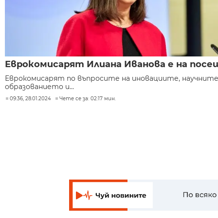
Еврокомисарят Илиана Иванова е на посе
Еврокомисарят по въпросите на иновациите, научните 
образованието и...
09:36, 28.01.2024
Чете се за: 02:17 мин.