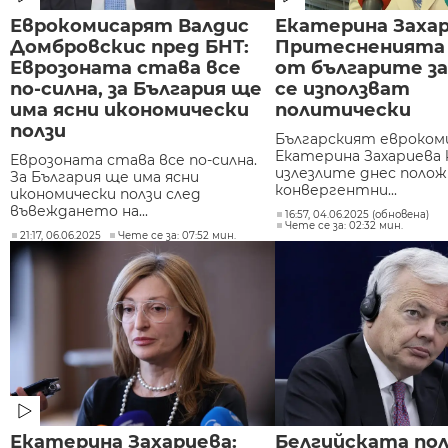
Еврокомисарят Валдис
Екатерина Захар
Домбровскис пред БНТ:
Притесненията 
Еврозоната става все
от българите з
по-силна, за България ще
се използват
има ясни икономически
политически
ползи
Българският евроком
Екатерина Захариева
Еврозоната става все по-силна.
излезлите днес поло
За България ще има ясни
конвергентни...
икономически ползи след
въвеждането на...
16:57, 04.06.2025 (обновена)
Чете се за: 02:32 мин.
21:17, 06.06.2025
Чете се за: 07:52 мин.
Екатерина Захариева:
Белгийската по