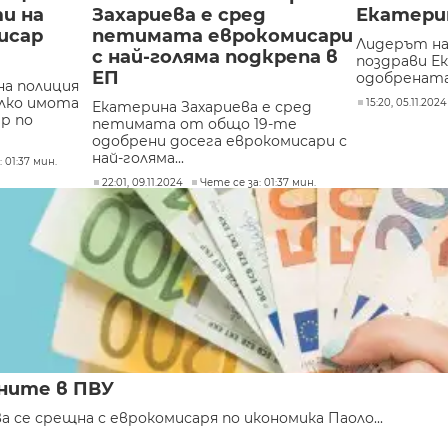
и на
Захариева е сред
Екатери
исар
петимата еврокомисари
Лидерът на
с най-голяма подкрепа в
поздрави Е
ЕП
одобрената 
на полиция
лко имота
15:20, 05.11.2024
Екатерина Захариева е сред
р по
петимата от общо 19-те
одобрени досега еврокомисари с
най-голяма...
 01:37 мин.
22:01, 09.11.2024
Чете се за: 01:37 мин.
ените в ПВУ
е срещна с еврокомисаря по икономика Паоло...