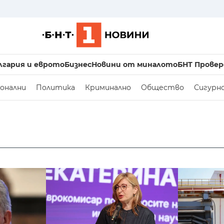
лгария и еврото
Бизнес
Новини от миналото
БНТ Провер
онални
Политика
Криминално
Общество
Сигурн