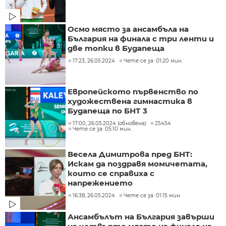
Осмо място за ансамбъла на
България на финала с три ленти и
две топки в Будапеща
17:23, 26.05.2024
Чете се за: 01:20 мин.
Европейското първенство по
художествена гимнастика в
Будапеща по БНТ 3
17:00, 26.05.2024 (обновена)
25454
Чете се за: 05:10 мин.
Весела Димитрова пред БНТ:
Искам да поздравя момичетата,
които се справиха с
напрежението
16:38, 26.05.2024
Чете се за: 01:15 мин.
Ансамбълът на България завърши