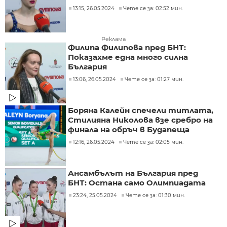
13:15, 26.05.2024
Чете се за: 02:52 мин.
Реклама
Филипа Филипова пред БНТ:
Показахме една много силна
България
13:06, 26.05.2024
Чете се за: 01:27 мин.
Боряна Калейн спечели титлата,
Стилияна Николова взе сребро на
финала на обръч в Будапеща
12:16, 26.05.2024
Чете се за: 02:05 мин.
Ансамбълът на България пред
БНТ: Остана само Олимпиадата
23:24, 25.05.2024
Чете се за: 01:30 мин.