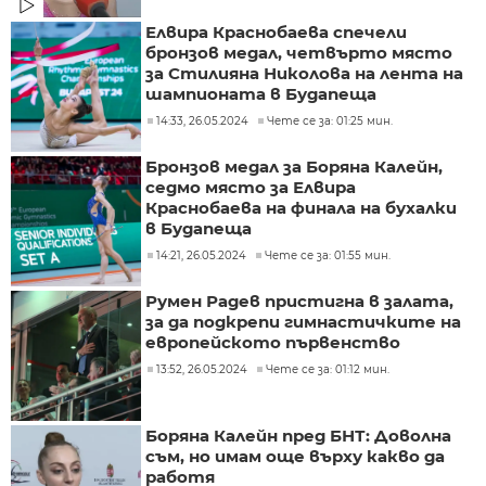
Елвира Краснобаева спечели
бронзов медал, четвърто място
за Стилияна Николова на лента на
шампионата в Будапеща
14:33, 26.05.2024
Чете се за: 01:25 мин.
Бронзов медал за Боряна Калейн,
седмо място за Елвира
Краснобаева на финала на бухалки
в Будапеща
14:21, 26.05.2024
Чете се за: 01:55 мин.
Румен Радев пристигна в залата,
за да подкрепи гимнастичките на
европейското първенство
13:52, 26.05.2024
Чете се за: 01:12 мин.
Боряна Калейн пред БНТ: Доволна
съм, но имам още върху какво да
работя