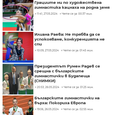
Грациите ни по художествена
гимнастика кацнаха на родна земя
11:41, 27.05.2024
Чете се за: 00:37 мин.
Илиана Раева: Не трябва да се
успокояваме, конкуренцията не
спи
10:09, 27.05.2024
Чете се за: 01:45 мин.
Президентът Румен Радев се
срещна с българските
гимнастички в Будапеща
(СНИМКИ)
20:53, 26.05.2024
Чете се за: 01:25 мин.
Българските гимнастички на
върха: Покориха Европа
19:06, 26.05.2024
Чете се за: 02:55 мин.