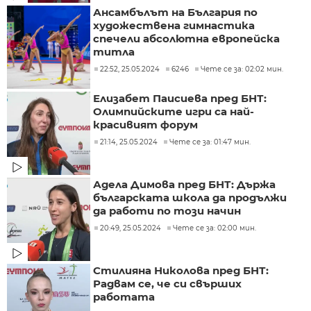
Ансамбълът на България по
художествена гимнастика
спечели абсолютна европейска
титла
22:52, 25.05.2024
6246
Чете се за: 02:02 мин.
Елизабет Паисиева пред БНТ:
Олимпийските игри са най-
красивият форум
21:14, 25.05.2024
Чете се за: 01:47 мин.
Адела Димова пред БНТ: Държа
българската школа да продължи
да работи по този начин
20:49, 25.05.2024
Чете се за: 02:00 мин.
Стилияна Николова пред БНТ:
Радвам се, че си свърших
работата