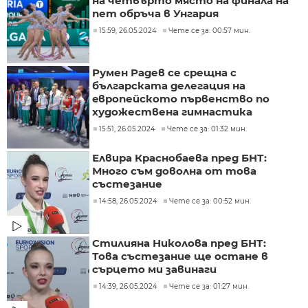
на четвърто място на финала на
пет обръча в Унгария
15:59, 26.05.2024
Чете се за: 00:57 мин.
Румен Радев се срещна с
българската делегация на
eвропейското първенство по
художествена гимнастика
15:51, 26.05.2024
Чете се за: 01:32 мин.
Елвира Краснобаева пред БНТ:
Много съм доволна от това
състезание
14:58, 26.05.2024
Чете се за: 00:52 мин.
Стилияна Николова пред БНТ:
Това състезание ще остане в
сърцето ми завинаги
14:39, 26.05.2024
Чете се за: 01:27 мин.