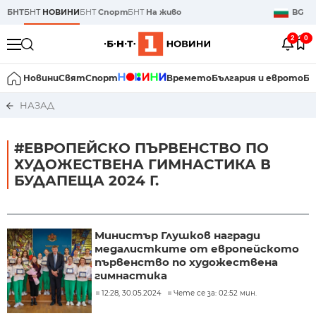
БНТ
БНТ
НОВИНИ
БНТ
Спорт
БНТ
На живо
BG
2
0
Новини
Свят
Спорт
Времето
България и еврото
Би
НАЗАД
#ЕВРОПЕЙСКО ПЪРВЕНСТВО ПО
ХУДОЖЕСТВЕНА ГИМНАСТИКА В
БУДАПЕЩА 2024 Г.
Министър Глушков награди
медалистките от европейското
първенство по художествена
гимнастика
12:28, 30.05.2024
Чете се за: 02:52 мин.