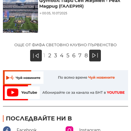
Футбол: Пари Сен Жермен - Реал
Мадрид (ГАЛЕРИЯ)
00:05, 10.07.2025
ОЩЕ ОТ ФИФА СВЕТОВНО КЛУБНО ПЪРВЕНСТВО
»
1
2
3
4
5
6
7
8
«
ПОСЛЕДВАЙТЕ НИ В
Facebook
Instagram