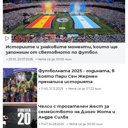
Историите и знаковите моменти, които ще
запомним от световното по футбол
20:10, 20.07.2026
Чете се за: 03:00 мин.
Футболната 2025 - годината, в
която Пари Сен Жермен
пренаписа историята
11:45, 31.12.2025
Чете се за: 07:22 мин.
Челси с трогателен жест за
семейството на Диого Жота и
Андре Силва
11:47, 14.08.2025
Чете се за: 00:50 мин.