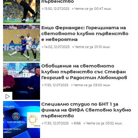
първенство
15:50, 12.07.2025
Чете се за: 00:47 мин.
Енцо Фернандес: Горещината на
световното клубно първенство
е невероятна
14:02, 12.07.2025
Чете се за: 01:10 мин.
Обобщение на световното
клубно първенство със Стефан
Георгиев и Радостин Любомиров
11:55, 12.07.2025
Чете се за: 03:00 мин.
Специално студио по БНТ 1 за
финала на ФИФА Световно клубно
първенство
11:30, 12.07.2025
6166
Чете се за: 03:52 мин.