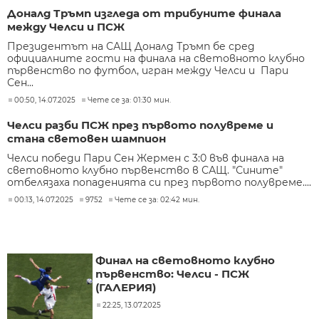
Доналд Тръмп изгледа от трибуните финала
между Челси и ПСЖ
Президентът на САЩ Доналд Тръмп бе сред
официалните гости на финала на световното клубно
първенство по футбол, игран между Челси и Пари
Сен...
00:50, 14.07.2025
Чете се за: 01:30 мин.
Челси разби ПСЖ през първото полувреме и
стана световен шампион
Челси победи Пари Сен Жермен с 3:0 във финала на
световното клубно първенство в САЩ. "Сините"
отбелязаха попаденията си през първото полувреме....
00:13, 14.07.2025
9752
Чете се за: 02:42 мин.
Финал на световното клубно
първенство: Челси - ПСЖ
(ГАЛЕРИЯ)
22:25, 13.07.2025