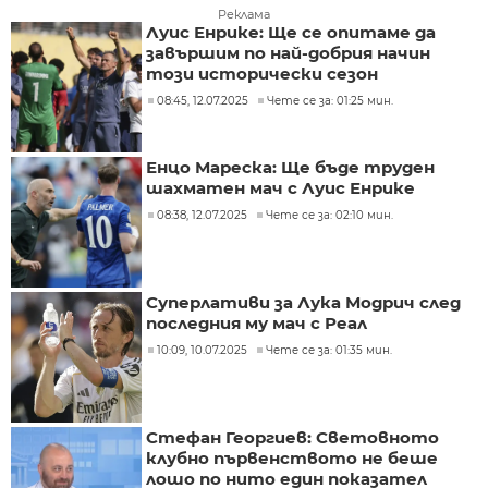
Реклама
Луис Енрике: Ще се опитаме да
завършим по най-добрия начин
този исторически сезон
08:45, 12.07.2025
Чете се за: 01:25 мин.
Енцо Мареска: Ще бъде труден
шахматен мач с Луис Енрике
08:38, 12.07.2025
Чете се за: 02:10 мин.
Суперлативи за Лука Модрич след
последния му мач с Реал
10:09, 10.07.2025
Чете се за: 01:35 мин.
Стефан Георгиев: Световното
клубно първенството не беше
лошо по нито един показател