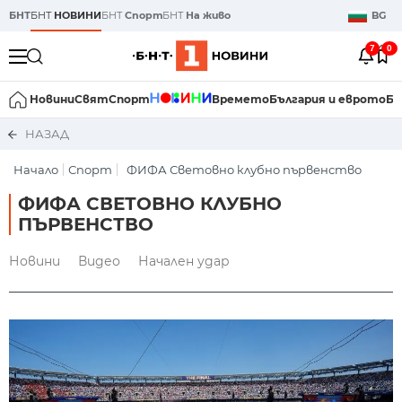
БНТ
БНТ
НОВИНИ
БНТ
Спорт
БНТ
На живо
BG
7
0
Новини
Свят
Спорт
Времето
България и еврото
Би
НАЗАД
Начало
Спорт
ФИФА Световно клубно първенство
ФИФА СВЕТОВНО КЛУБНО
ПЪРВЕНСТВО
Новини
Видео
Начален удар