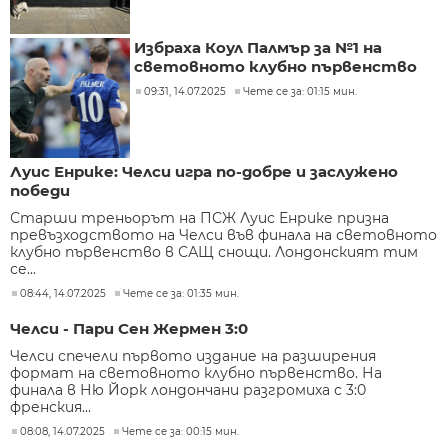
Избраха Коул Палмър за №1 на
световното клубно първенство
09:31, 14.07.2025
Чете се за: 01:15 мин.
Луис Енрике: Челси игра по-добре и заслужено
победи
Старши треньорът на ПСЖ Луис Енрике призна
превъзходството на Челси във финала на световното
клубно първенство в САЩ снощи. Лондонският тим
се...
08:44, 14.07.2025
Чете се за: 01:35 мин.
Челси - Пари Сен Жермен 3:0
Челси спечели първото издание на разширения
формат на световното клубно първенство. На
финала в Ню Йорк лондончани разгромиха с 3:0
френския...
08:08, 14.07.2025
Чете се за: 00:15 мин.