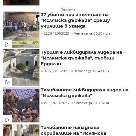
Реклама
37 убити при атентат на
"Ислямска държава" срещу
училище в Уганда
22:20, 17.06.2023
Чете се за: 00:50 мин.
Турция е ликвидирала лидера на
"Ислямска държава", съобщи
Ердоган
07:17, 01.05.2023
Чете се за: 00:47 мин.
Талибаните ликвидираха лидер на
"Ислямска държава"
15:10, 26.04.2023
Чете се за: 01:20 мин.
Талибаните нападнаха
скривалище на "Ислямска