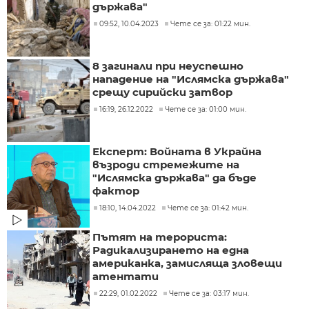
държава"
09:52, 10.04.2023
Чете се за: 01:22 мин.
8 загинали при неуспешно
нападение на "Ислямска държава"
срещу сирийски затвор
16:19, 26.12.2022
Чете се за: 01:00 мин.
Експерт: Войната в Украйна
възроди стремежите на
"Ислямска държава" да бъде
фактор
18:10, 14.04.2022
Чете се за: 01:42 мин.
Пътят на терориста:
Радикализирането на една
американка, замисляща зловещи
атентати
22:29, 01.02.2022
Чете се за: 03:17 мин.