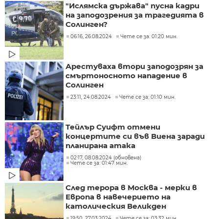
"Ислямска държава" пусна кадри
на заподозрения за трагедията в
Солинген?
06:16, 26.08.2024
Чете се за: 01:20 мин.
Арестуваха втори заподозрян за
смъртоносното нападение в
Солинген
23:11, 24.08.2024
Чете се за: 01:10 мин.
Тейлър Суифт отмени
концертите си във Виена заради
планирана атака
02:17, 08.08.2024 (обновена)
Чете се за: 01:47 мин.
След терора в Москва - мерки в
Европа в навечерието на
католическия Великден
19:50, 27.03.2024
Чете се за: 03:32 мин.