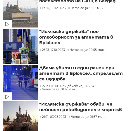
посолството на САЩ в Багдад
17:55, 08.12.2023
Чете се за: 01:12 мин.
"Ислямска държава" пое
отговорност за атентата в
Брюксел
23:13, 17.10.2023
Чете се за: 00:55 мин.
Двама убити и един ранен при
атентат в Брюксел, стрелецът
се издирва
22:29, 16.10.2023 (обновена)
18142
Чете се за: 01:12 мин.
"Ислямска държава" обяви, че
нейният ръководител е мъртъв
21:21, 03.08.2023
Чете се за: 01:37 мин.