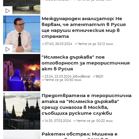
Международен анализатор: Не
вярвам, че атентатът в Русия
ще наруши етническия мир в
страната
07:40, 26.03.2024
Чете се за: 02:12 мин.
"Ислямска държава" пое
отговорност за терористичния
акт в Русия
23:24, 22.03.2024 (обновена)
9620
Чете се за: 00:50 мин.
Предотвратена е терористична
атака на "Ислямска държава"
срещу синагога в Москва,
съобщиха руските служби
14:35, 07.03.2024
Чете се за: 00:32 мин.
Ракетен обстрел: Мишена е