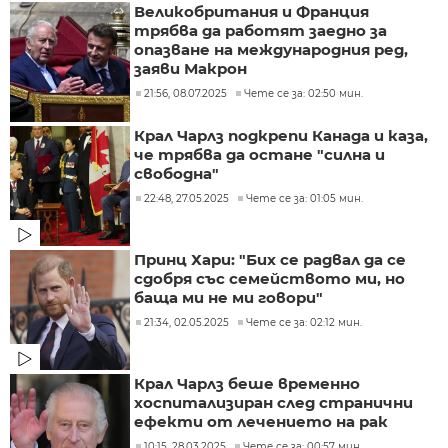
Великобритания и Франция
трябва да работят заедно за
опазване на международния ред,
заяви Макрон
21:56, 08.07.2025
Чете се за: 02:50 мин.
Крал Чарлз подкрепи Канада и каза,
че трябва да остане "силна и
свободна"
22:48, 27.05.2025
Чете се за: 01:05 мин.
Принц Хари: "Бих се радвал да се
сдобря със семейството ми, но
баща ми не ми говори"
21:34, 02.05.2025
Чете се за: 02:12 мин.
Крал Чарлз беше временно
хоспитализиран след странични
ефекти от лечението на рак
10:15, 28.03.2025
Чете се за: 00:57 мин.