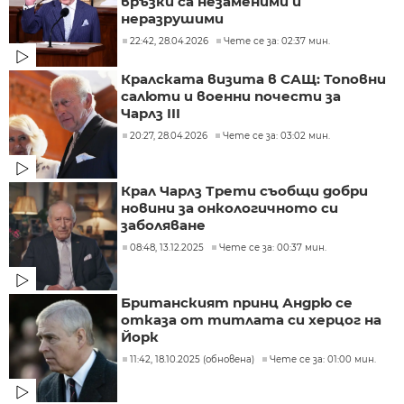
връзки са незаменими и
неразрушими
22:42, 28.04.2026
Чете се за: 02:37 мин.
Кралската визита в САЩ: Топовни
салюти и военни почести за
Чарлз III
20:27, 28.04.2026
Чете се за: 03:02 мин.
Крал Чарлз Трети съобщи добри
новини за онкологичното си
заболяване
08:48, 13.12.2025
Чете се за: 00:37 мин.
Британският принц Андрю се
отказа от титлата си херцог на
Йорк
11:42, 18.10.2025 (обновена)
Чете се за: 01:00 мин.