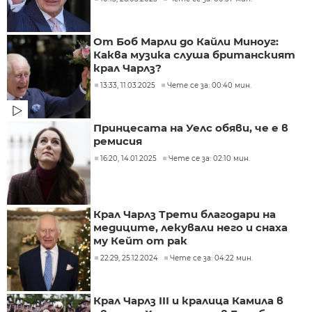
От Боб Марли до Кайли Миноуг:
Каква музика слуша британският
крал Чарлз?
13:33, 11.03.2025
Чете се за: 00:40 мин.
Принцесата на Уелс обяви, че е в
ремисия
16:20, 14.01.2025
Чете се за: 02:10 мин.
Крал Чарлз Трети благодари на
медиците, лекували него и снаха
му Кейт от рак
22:29, 25.12.2024
Чете се за: 04:22 мин.
Крал Чарлз III и кралица Камила в