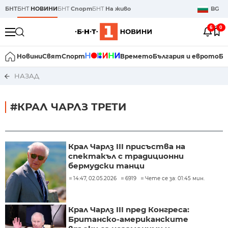
БНТ
БНТ
НОВИНИ
БНТ
Спорт
БНТ
На живо
BG
6
0
Новини
Свят
Спорт
Времето
България и еврото
Би
НАЗАД
#КРАЛ ЧАРЛЗ ТРЕТИ
Крал Чарлз III присъства на
спектакъл с традиционни
бермудски танци
14:47, 02.05.2026
6919
Чете се за: 01:45 мин.
Крал Чарлз III пред Конгреса:
Британско-американските