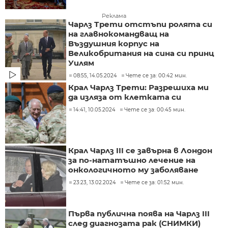
Реклама
Чарлз Трети отстъпи ролята си
на главнокомандващ на
Въздушния корпус на
Великобритания на сина си принц
Уилям
08:55, 14.05.2024
Чете се за: 00:42 мин.
Крал Чарлз Трети: Разрешиха ми
да изляза от клетката си
14:41, 10.05.2024
Чете се за: 00:45 мин.
Крал Чарлз III се завърна в Лондон
за по-нататъшно лечение на
онкологичното му заболяване
23:23, 13.02.2024
Чете се за: 01:52 мин.
Първа публична поява на Чарлз III
след диагнозата рак (СНИМКИ)