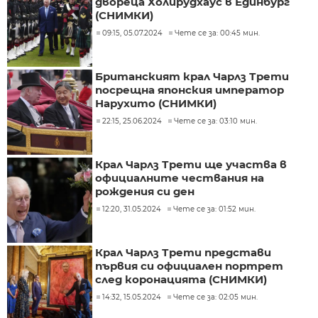
двореца Холирудхаус в Единбург
(СНИМКИ)
09:15, 05.07.2024
Чете се за: 00:45 мин.
Британският крал Чарлз Трети
посрещна японския император
Нарухито (СНИМКИ)
22:15, 25.06.2024
Чете се за: 03:10 мин.
Крал Чарлз Трети ще участва в
официалните чествания на
рождения си ден
12:20, 31.05.2024
Чете се за: 01:52 мин.
Крал Чарлз Трети представи
първия си официален портрет
след коронацията (СНИМКИ)
14:32, 15.05.2024
Чете се за: 02:05 мин.