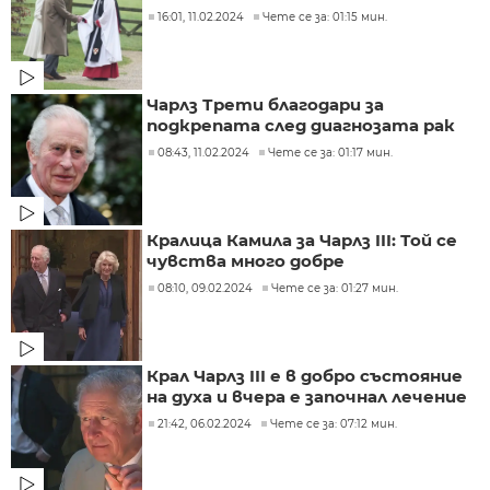
16:01, 11.02.2024
Чете се за: 01:15 мин.
Чарлз Трети благодари за
подкрепата след диагнозата рак
08:43, 11.02.2024
Чете се за: 01:17 мин.
Кралица Камила за Чарлз III: Той се
чувства много добре
08:10, 09.02.2024
Чете се за: 01:27 мин.
Крал Чарлз III е в добро състояние
на духа и вчера е започнал лечение
21:42, 06.02.2024
Чете се за: 07:12 мин.