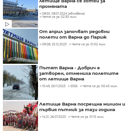
летище Варна се готви за
промяната
08:55, 08.01.2024 (обновена)
Чете се за: 02:30 мин.
От април започват редовни
полети от Варна до Париж
09:08, 25.12.2023
Чете се за: 01:02 мин.
Пътят Варна - Добрич е
затворен, отмениха полетите
от летище Варна
10:49, 26.11.2023
5556
Чете се за: 00:45 мин.
Летище Варна посрещна милион и
първия пътник за тази година
14:21, 26.07.2023
Чете се за: 01:15 мин.