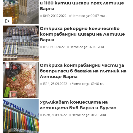
и 1160 кутии цигари през летище
Варна
10:19, 20.12.2022
Чете се за: 00:57 мин.
Откриха рекордно количество
контрабандни цигари на Летище
Варна
11:51, 17.10.2022
Чете се за: 02:10 мин.
Откриха контрабандни части за
боеприпаси в багажа на пътник на
Летище Варна
13:14, 23.09.2022
Чете се за: 01:40 мин.
Удължават концесията на
летищата във Варна и Бургас
15:28, 21.09.2022
Чете се за: 01:20 мин.