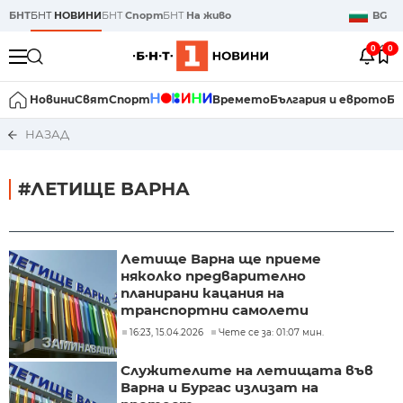
БНТ
БНТ
НОВИНИ
БНТ
Спорт
БНТ
На живо
BG
0
0
Новини
Свят
Спорт
Времето
България и еврото
Би
НАЗАД
#ЛЕТИЩЕ ВАРНА
Летище Варна ще приеме
няколко предварително
планирани кацания на
транспортни самолети
16:23, 15.04.2026
Чете се за: 01:07 мин.
Служителите на летищата във
Варна и Бургас излизат на