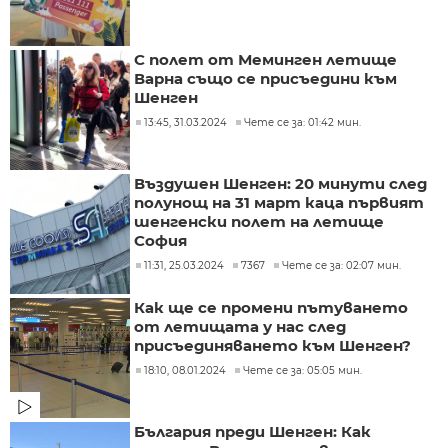
С полет от Меминген летище
Варна също се присъедини към
Шенген
13:45, 31.03.2024
Чете се за: 01:42 мин.
Въздушен Шенген: 20 минути след
полунощ на 31 март каца първият
шенгенски полет на летище
София
11:31, 25.03.2024
7367
Чете се за: 02:07 мин.
Как ще се промени пътуването
от летищата у нас след
присъединяването към Шенген?
18:10, 08.01.2024
Чете се за: 05:05 мин.
България преди Шенген: Как