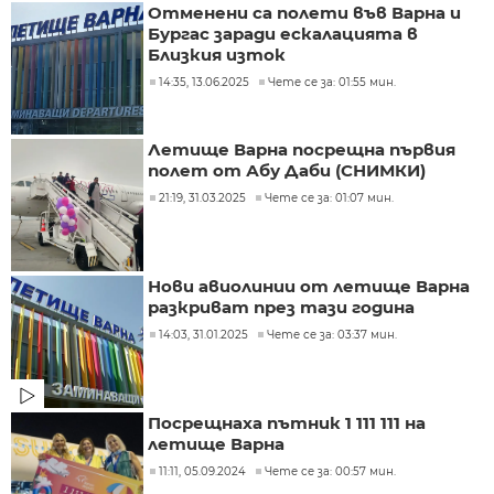
Отменени са полети във Варна и
Бургас заради ескалацията в
Близкия изток
14:35, 13.06.2025
Чете се за: 01:55 мин.
Летище Варна посрещна първия
полет от Абу Даби (СНИМКИ)
21:19, 31.03.2025
Чете се за: 01:07 мин.
Нови авиолинии от летище Варна
разкриват през тази година
14:03, 31.01.2025
Чете се за: 03:37 мин.
Посрещнаха пътник 1 111 111 на
летище Варна
11:11, 05.09.2024
Чете се за: 00:57 мин.