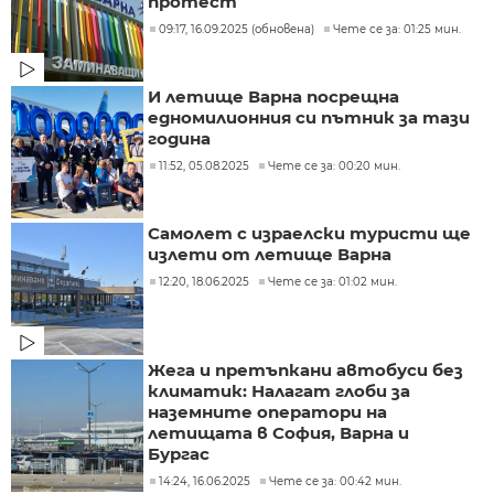
протест
09:17, 16.09.2025 (обновена)
Чете се за: 01:25 мин.
И летище Варна посрещна
едномилионния си пътник за тази
година
11:52, 05.08.2025
Чете се за: 00:20 мин.
Самолет с израелски туристи ще
излети от летище Варна
12:20, 18.06.2025
Чете се за: 01:02 мин.
Жега и претъпкани автобуси без
климатик: Налагат глоби за
наземните оператори на
летищата в София, Варна и
Бургас
14:24, 16.06.2025
Чете се за: 00:42 мин.