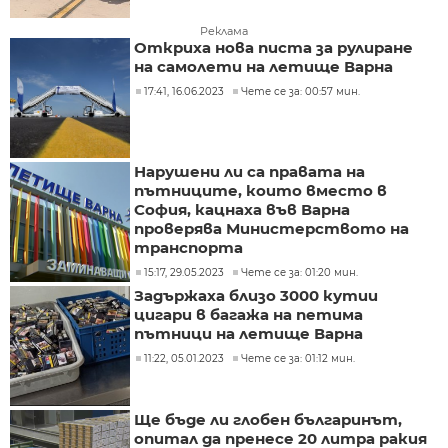
Реклама
Откриха нова писта за рулиране
на самолети на летище Варна
17:41, 16.06.2023
Чете се за: 00:57 мин.
Нарушени ли са правата на
пътниците, които вместо в
София, кацнаха във Варна
проверява Министерството на
транспорта
15:17, 29.05.2023
Чете се за: 01:20 мин.
Задържаха близо 3000 кутии
цигари в багажа на петима
пътници на летище Варна
11:22, 05.01.2023
Чете се за: 01:12 мин.
Ще бъде ли глобен българинът,
опитал да пренесе 20 литра ракия