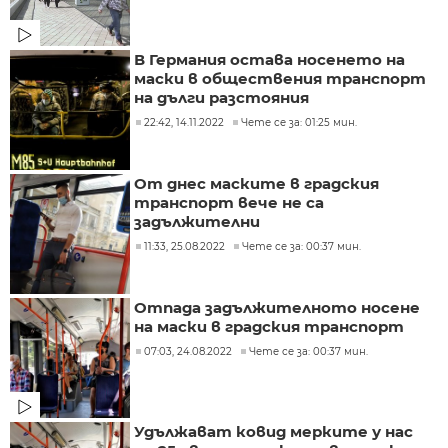
В Германия остава носенето на
маски в обществения транспорт
на дълги разстояния
22:42, 14.11.2022
Чете се за: 01:25 мин.
От днес маските в градския
транспорт вече не са
задължителни
11:33, 25.08.2022
Чете се за: 00:37 мин.
Отпада задължителното носене
на маски в градския транспорт
07:03, 24.08.2022
Чете се за: 00:37 мин.
Удължават ковид мерките у нас