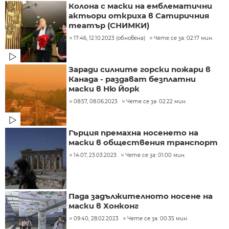
Колона с маски на емблематични
актьори откриха в Сатиричния
театър (СНИМКИ)
17:46, 12.10.2023 (обновена)
Чете се за: 02:17 мин.
Заради силните горски пожари в
Канада - раздават безплатни
маски в Ню Йорк
08:57, 08.06.2023
Чете се за: 02:22 мин.
Гърция премахна носенето на
маски в обществения транспорт
14:07, 23.03.2023
Чете се за: 01:00 мин.
Пада задължителното носене на
маски в Хонконг
09:40, 28.02.2023
Чете се за: 00:35 мин.