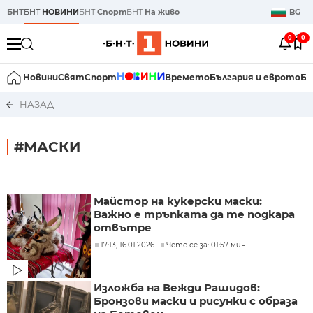
БНТ
БНТ
НОВИНИ
БНТ
Спорт
БНТ
На живо
BG
0
0
Новини
Свят
Спорт
Времето
България и еврото
Би
НАЗАД
#МАСКИ
Майстор на кукерски маски:
Важно е тръпката да те подкара
отвътре
17:13, 16.01.2026
Чете се за: 01:57 мин.
Изложба на Вежди Рашидов:
Бронзови маски и рисунки с образа