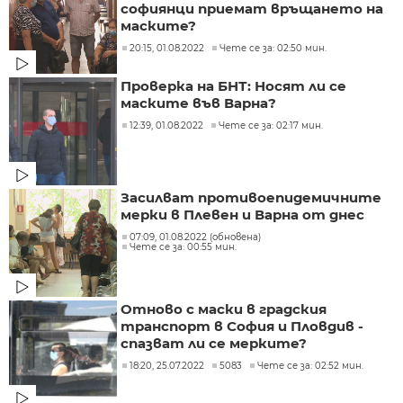
софиянци приемат връщането на
маските?
20:15, 01.08.2022
Чете се за: 02:50 мин.
Проверка на БНТ: Носят ли се
маските във Варна?
12:39, 01.08.2022
Чете се за: 02:17 мин.
Засилват противоепидемичните
мерки в Плевен и Варна от днес
07:09, 01.08.2022 (обновена)
Чете се за: 00:55 мин.
Отново с маски в градския
транспорт в София и Пловдив -
спазват ли се мерките?
18:20, 25.07.2022
5083
Чете се за: 02:52 мин.