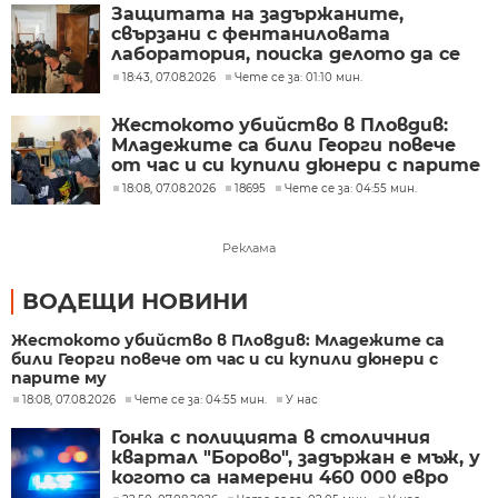
Защитата на задържаните,
свързани с фентаниловата
лаборатория, поиска делото да се
гледа в София
18:43, 07.08.2026
Чете се за: 01:10 мин.
Жестокото убийство в Пловдив:
Младежите са били Георги повече
от час и си купили дюнери с парите
му
18:08, 07.08.2026
18695
Чете се за: 04:55 мин.
Реклама
ВОДЕЩИ НОВИНИ
Жестокото убийство в Пловдив: Младежите са
били Георги повече от час и си купили дюнери с
парите му
18:08, 07.08.2026
Чете се за: 04:55 мин.
У нас
Гонка с полицията в столичния
квартал "Борово", задържан е мъж, у
когото са намерени 460 000 евро