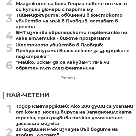
2
Младежите са били Георги повече от час и
си купили дюнери с парите му
3
Тийнейджърите, обвинени в жестокото
убийство на мъж в Пловдив, остават в
ареста
4
БНТ излъчва европейското първенство по
лека атлетика - вижте програмата
5
Жестокото убийство в Пловдив:
Прокуратурата внася искане за „задържане
под стража“
6
"Майко, искам да се лекувам": Има ли
обратен път след фентанила
Реклама
НАЙ-ЧЕТЕНИ
1
Тодор Кантарджиев: Ако 200 души са ухапани
от комар, носещ вируса на Западнонилската
треска, един развива тежко усложнение,
засягащо мозъка
2
38-годишен мъж изчезна във водите на
язовир „Доспат“