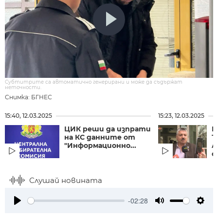
Субтитрите са автоматично генерирани и може да съдържат
неточности.
Снимка: БГНЕС
15:40, 12.03.2025
15:23, 12.03.2025
ЦИК реши да изпрати
Ю
на КС данните от
Т
"Информационно...
л
с
Слушай новината
-02:28
Play
Mute
Setti