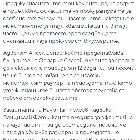
Пред журналистите той коментира, че съдът
е приел квалификацията на прокуратурата за
особено тежък случай. Наложеното наказание е
минималното за тази квалификация, и в тази
част ще има протест пред следващата
инстанция, каза прокурорът в кулоарите.
Адвокат Ангел Бонев, който представлява
близките на Ферарио Спасов, пледира за средна
до максимална присъда от 12 години. Той посочи,
че не вижда основание да се наложи
минималният размер на присъдата, тъй като
утежняващите вината обстоятелства са
повече от облекчаващите.
Защитата на Начо Пантелеев – адвокат
Венцислав Фоти, който пледира за ефективно
наказание от три до осем години, посочи, че
няма да обжалва размера на присъдата, но
вероятно ще бъде обжалвана квалификацията