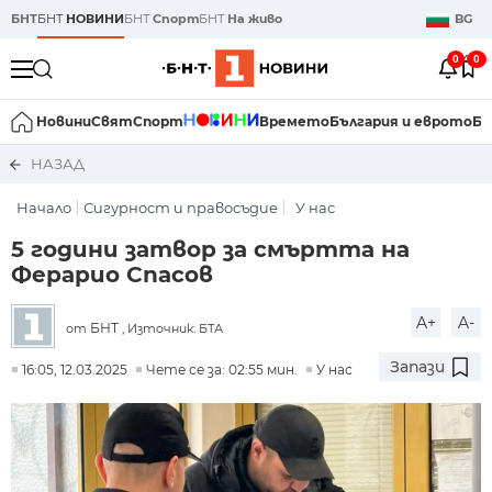
БНТ
БНТ
НОВИНИ
БНТ
Спорт
БНТ
На живо
BG
0
0
Новини
Свят
Спорт
Времето
България и еврото
Би
НАЗАД
Начало
Сигурност и правосъдие
У нас
5 години затвор за смъртта на
Ферарио Спасов
A+
A-
БНТ
от
, Източник: БТА
Запази
16:05, 12.03.2025
Чете се за: 02:55 мин.
У нас