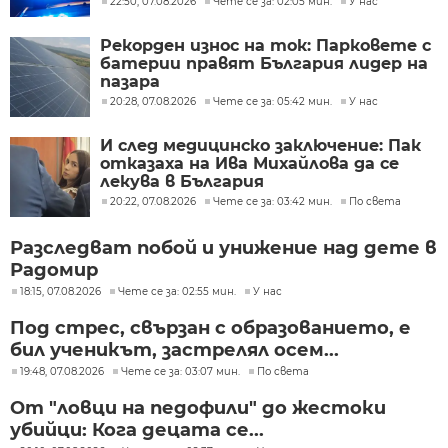
22:50, 07.08.2026
Чете се за: 02:05 мин.
У нас
Рекорден износ на ток: Парковете с
батерии правят България лидер на
пазара
20:28, 07.08.2026
Чете се за: 05:42 мин.
У нас
И след медицинско заключение: Пак
отказаха на Ива Михайлова да се
лекува в България
20:22, 07.08.2026
Чете се за: 03:42 мин.
По света
Разследват побой и унижение над дете в
Радомир
18:15, 07.08.2026
Чете се за: 02:55 мин.
У нас
Под стрес, свързан с образованието, е
бил ученикът, застрелял осем...
19:48, 07.08.2026
Чете се за: 03:07 мин.
По света
От "ловци на педофили" до жестоки
убийци: Кога децата се...