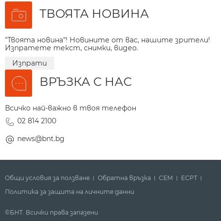
ТВОЯТА НОВИНА
"Твоята новина"! Новините от вас, нашите зрители!
Изпратете текст, снимки, видео.
Изпрати
ВРЪЗКА С НАС
Всичко най-важно в твоя телефон
02 814 2100
news@bnt.bg
Общи условия за ползване
Обратна връзка
СЕМ
ECPT
Политика за защита на личните данни
©БНТ. Всички права запазени