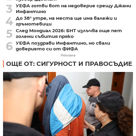
3
УЕФА готви вот на недоверие срещу Джани
Инфантино
4
До 38° утре, на места ще има валежи и
гръмотевици
5
След Мондиал 2026: БНТ излъчва още пет
големи събития пряко
6
УЕФА поздрави Инфантино, но свали
доверието си от ФИФА
Реклама
ОЩЕ ОТ: СИГУРНОСТ И ПРАВОСЪДИЕ