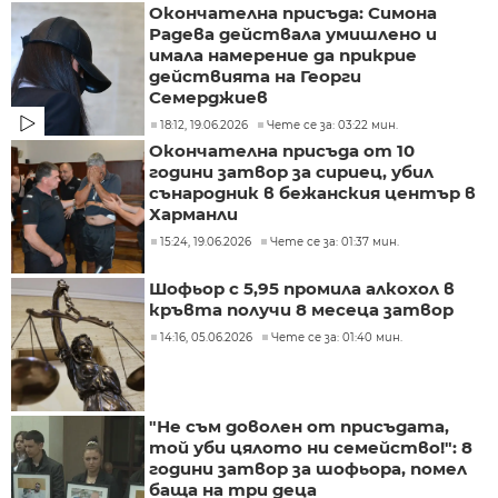
Окончателна присъда: Симона
Радева действала умишлено и
имала намерение да прикрие
действията на Георги
Семерджиев
18:12, 19.06.2026
Чете се за: 03:22 мин.
Окончателна присъда от 10
години затвор за сириец, убил
сънародник в бежанския център в
Харманли
15:24, 19.06.2026
Чете се за: 01:37 мин.
Шофьор с 5,95 промила алкохол в
кръвта получи 8 месеца затвор
14:16, 05.06.2026
Чете се за: 01:40 мин.
"Не съм доволен от присъдата,
той уби цялото ни семейство!": 8
години затвор за шофьора, помел
баща на три деца