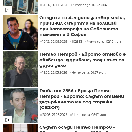
20:07, 02.06.2026
Чете се за: 02:22 мин.
Осъдиха на 4 години затвор мъжа,
причинил смъртта на полицай
при катастрофа на Северната
тангента в София
10:12, 02.06.2026
102553
Чете се за: 02:12 мин.
Петьо Петров - Еврото отново е
обявен за издриване, този път по
друго дело
12:35, 22.05.2026
Чете се за: 01:57 мин.
Глоба от 2556 евро за Петьо
Петров - Еврото: Съдът отмени
задържането му под стража
(ОБЗОР)
20:03, 21.05.2026
Чете се за: 05:17 мин.
Съдът осъди Петьо Петров -