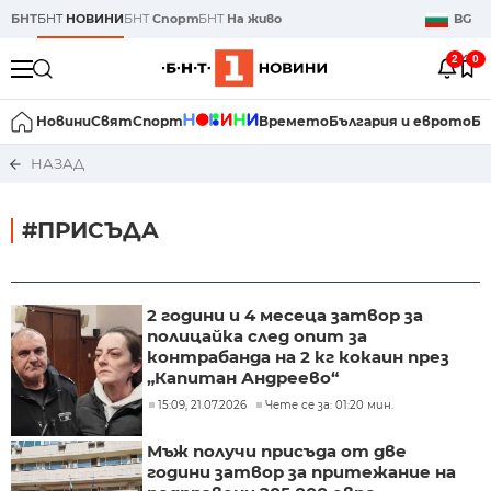
БНТ
БНТ
НОВИНИ
БНТ
Спорт
БНТ
На живо
BG
2
0
Новини
Свят
Спорт
Времето
България и еврото
Би
НАЗАД
#ПРИСЪДА
2 години и 4 месеца затвор за
полицайка след опит за
контрабанда на 2 кг кокаин през
„Капитан Андреево“
15:09, 21.07.2026
Чете се за: 01:20 мин.
Мъж получи присъда от две
години затвор за притежание на