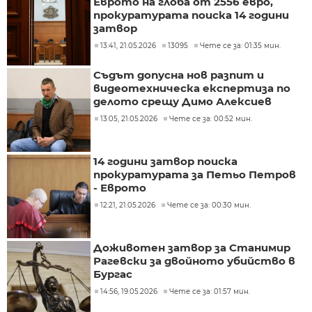
Еврото на глоба от 2556 евро,
прокуратурата поиска 14 години
затвор
13:41, 21.05.2026
13095
Чете се за: 01:35 мин.
Съдът допусна нов разпит и
видеотехническа експертиза по
делото срещу Димо Алексиев
13:05, 21.05.2026
Чете се за: 00:52 мин.
14 години затвор поиска
прокуратурата за Петьо Петров
- Еврото
12:21, 21.05.2026
Чете се за: 00:30 мин.
Доживотен затвор за Станимир
Рагевски за двойното убийство в
Бургас
14:56, 19.05.2026
Чете се за: 01:57 мин.