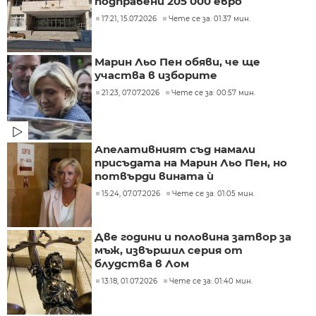
подправени 205 000 евро
17:21, 15.07.2026
Чете се за: 01:37 мин.
Марин Льо Пен обяви, че ще
участва в изборите
21:23, 07.07.2026
Чете се за: 00:57 мин.
Апелативният съд намали
присъдата на Марин Льо Пен, но
потвърди вината ѝ
15:24, 07.07.2026
Чете се за: 01:05 мин.
Две години и половина затвор за
мъж, извършил серия от
блудства в Лом
13:18, 01.07.2026
Чете се за: 01:40 мин.