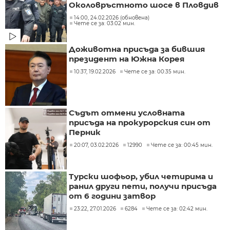
Околовръстното шосе в Пловдив
14:00, 24.02.2026 (обновена)
Чете се за: 03:02 мин.
Доживотна присъда за бившия
президент на Южна Корея
10:37, 19.02.2026
Чете се за: 00:35 мин.
Съдът отмени условната
присъда на прокурорския син от
Перник
20:07, 03.02.2026
12990
Чете се за: 00:45 мин.
Турски шофьор, убил четирима и
ранил други пети, получи присъда
от 6 години затвор
23:22, 27.01.2026
6284
Чете се за: 02:42 мин.