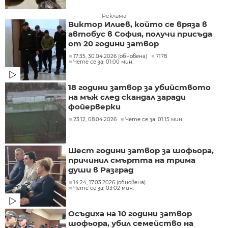
Реклама
Виктор Илиев, който се вряза в
автобус в София, получи присъда
от 20 години затвор
17:35, 30.04.2026 (обновена)
7178
Чете се за: 01:00 мин.
18 години затвор за убийството
на мъж след скандал заради
фойерверки
23:12, 08.04.2026
Чете се за: 01:15 мин.
Шест години затвор за шофьора,
причинил смъртта на трима
души в Разград
14:24, 17.03.2026 (обновена)
Чете се за: 03:02 мин.
Осъдиха на 10 години затвор
шофьора, убил семейство на