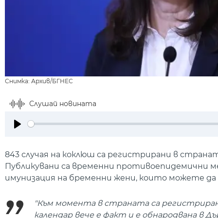
Снимка: Архив/БГНЕС
Слушай новината
Play
843 случая на коклюш са регистрирани в страна
Публикувани са временни противоепидемични ме
имунизация на бременни жени, които можете д
"Към момента в страната са регистриран
календар вече е факт и е обнародвана в 