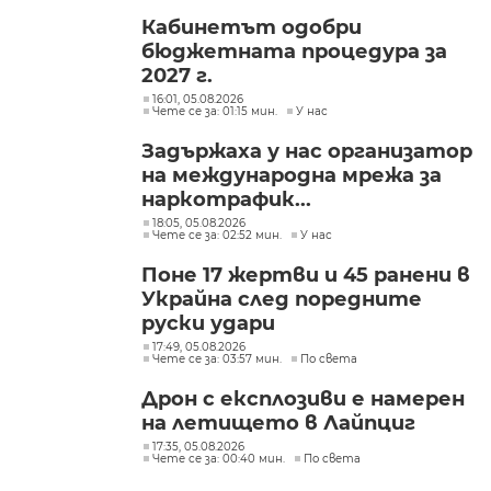
Кабинетът одобри
бюджетната процедура за
2027 г.
16:01, 05.08.2026
Чете се за: 01:15 мин.
У нас
Задържаха у нас организатор
на международна мрежа за
наркотрафик...
18:05, 05.08.2026
Чете се за: 02:52 мин.
У нас
Поне 17 жертви и 45 ранени в
Украйна след поредните
руски удари
17:49, 05.08.2026
Чете се за: 03:57 мин.
По света
Дрон с експлозиви е намерен
на летището в Лайпциг
17:35, 05.08.2026
Чете се за: 00:40 мин.
По света