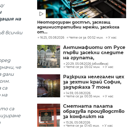
щу
и
зация на
Неоторозиран достъп, засягащ
административни мрежи, засякоха
от...
ъв всички
16:25, 05.08.2026
Чете се за: 00:52 мин.
У нас
Антимафиоти от Русе
първи засекли следите
на групата,
оред
произвеждала
20:29, 05.08.2026 (обновена)
начи, че
Чете се за: 05:02 мин.
У нас
фентанил в София
 дали
Разкриха нелегален цех
олм.
за зехтин край София,
задържаха 7 тона
 са
продукт без марка
14:59, 05.08.2026
 на
Чете се за: 00:35 мин.
У нас
Сметната палата
то са
образува производство
низиране
за конфликт на
интереси при Делян
н
15:26, 05.08.2026
Чете се за: 01:45 мин.
У нас
Пеевски