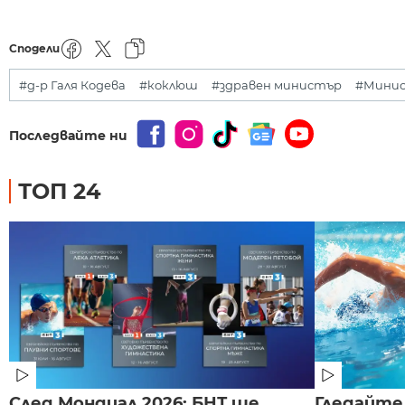
Сподели
#д-р Галя Кодева
#коклюш
#здравен министър
#Минис
Последвайте ни
ТОП 24
След Мондиал 2026: БНТ ще
Гледайте