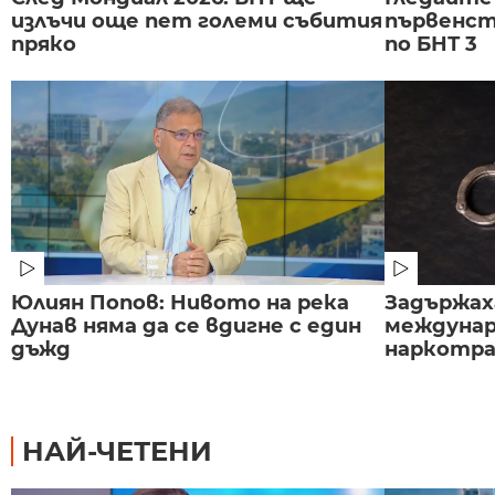
излъчи още пет големи събития
първенст
пряко
по БНТ 3
Юлиян Попов: Нивото на река
Задържаха
Дунав няма да се вдигне с един
междунар
дъжд
наркотраф
НАЙ-ЧЕТЕНИ