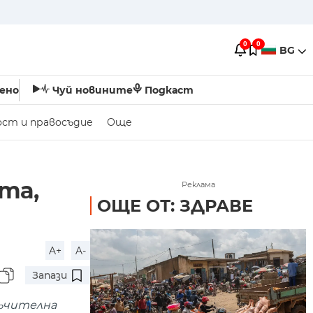
0
0
BG
ено
Чуй новините
Подкаст
ост и правосъдие
Още
та,
Реклама
ОЩЕ ОТ: ЗДРАВЕ
A+
A-
Запази
ръчителна