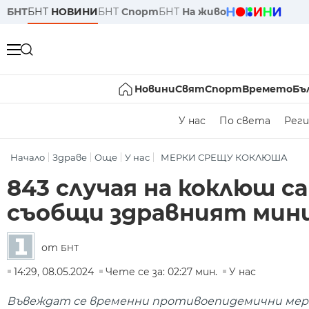
БНТ
БНТ
НОВИНИ
БНТ
Спорт
БНТ
На живо
Новини
Свят
Спорт
Времето
Бъ
У нас
По света
Реги
Начало
Здраве
Още
У нас
МЕРКИ СРЕЩУ КОКЛЮША
843 случая на коклюш с
съобщи здравният мин
от
БНТ
14:29, 08.05.2024
Чете се за: 02:27 мин.
У нас
Въвеждат се временни противоепидемични мерки