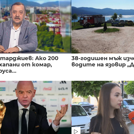
нтарджиев: Ако 200
38-годишен мъж изч
хапани от комар,
водите на язовир „
уса...