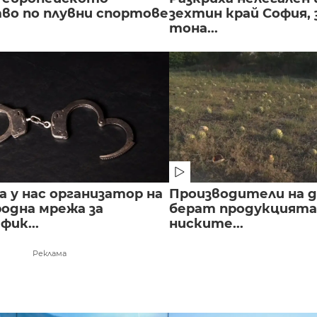
во по плувни спортове
зехтин край София, 
тона...
 у нас организатор на
Производители на д
одна мрежа за
берат продукцията 
ик...
ниските...
Реклама