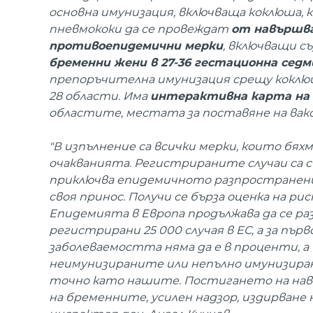
основна имунизация, включваща коклюша, 
пневмококи да се провеждат
от навършва
противоепидемични мерки
, включващи съ
бременни жени в 27-36 гестационна седм
препоръчителна имунизация срещу коклюш.
28 области. Има
интерактивна карта на
областите, местата за поставяне на вакси
"В изпълнение са всички мерки, които бях
очакванията. Регистрираните случаи са съ
приключва епидемичното разпространение
своя принос. Получи се бърза оценка на р
Епидемията в Европа продължава да се раз
регистрирани 25 000 случая в ЕС, а за пър
заболеваемостта няма да е в проценти, а в 
неимунизираните или непълно имунизиран
точно като нашите. Постигането на навр
на бременните, усилен надзор, издирване 