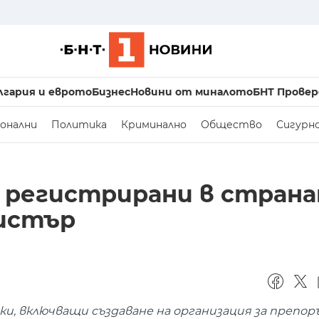
лгария и еврото
Бизнес
Новини от миналото
БНТ Провер
онални
Политика
Криминално
Общество
Сигурн
а регистрирани в страна
истър
, включващи създаване на организация за препо