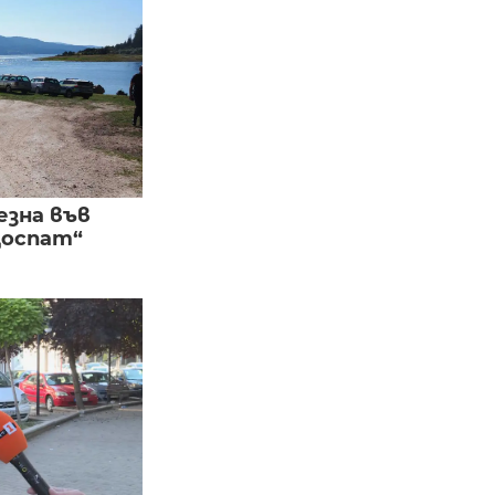
езна във
Доспат“