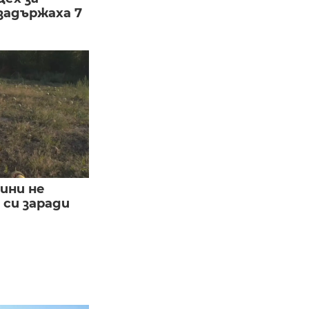
задържаха 7
ини не
си заради