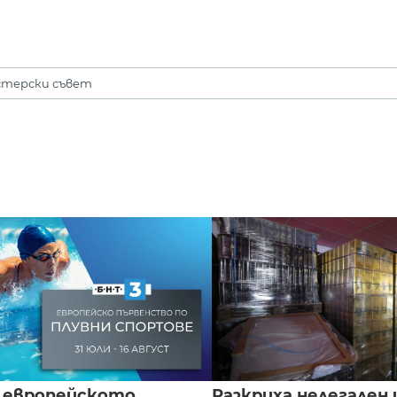
терски съвет
 европейското
Разкриха нелегален 