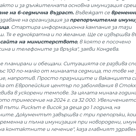
както и за дължителната основна имунизация сре
не на 6-седмична възраст.
Въвеждат се
временн
здаване на организация за
препоръчителна имуни
ица
. Стартира информационна кампания за тази
 Тя е еднократна и по желание. Ще се извършва в
 сайта на министерството
, в която е посочено
на и телефоните за връзка", заяви Кондева.
ме планирали и обещали. Ситуацията се развива сп
с 100 по-малко от миналата седмица, то тове не з
, напротив. Просто празниците и ваканцията са
иска от Европейския център по заболявания в Стокх
вива в ускорени темпове. За цялата минала година
вото тримесечие на 2024 г. са 32 000. Увеличението
пъти. Рискът е висок за деца до 1 година, на
ите. Документът завършва с три препоръки, кои
еменна и пълна имунизация при новородени, иму
на контактните и лечение", каза главният здраве