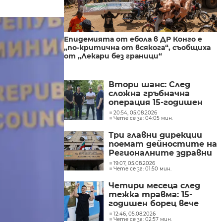
Епидемията от ебола в ДР Конго е
„по-критична от всякога“, съобщиха
от „Лекари без граници“
Втори шанс: След
сложна гръбначна
операция 15-годишен
състезател по борба
20:54, 05.08.2026
Чете се за: 04:05 мин.
отново е на крака
Три главни дирекции
поемат дейностите на
Регионалните здравни
инспекции
19:07, 05.08.2026
Чете се за: 01:50 мин.
Четири месеца след
тежка травма: 15-
годишен борец вече
ходи сам и се
12:46, 05.08.2026
Чете се за: 02:57 мин.
възстановява успешно