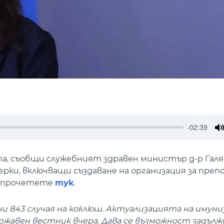
-02:39
M
та, съобщи служебният здравен министър д-р Галя
рки, включващи създаване на организация за пре
а прочетете
тук
.
и 843 случая на коклюш. Актуализацията на имун
Държавен вестник вчера. Дава се възможност задъ