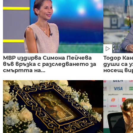
МВР издирва Симона Пейчева
Тодор Ка
във връзка с разследването за
души са у
смъртта на...
носещ вир