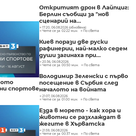
"Изгрев"
Откритият дрон в Лайпциг:
Берлин съобщи за "нов
сценарий на...
17:20, 06.08.2026 (обновена)
Чете се за: 02:22 мин.
По света
Киев порази две руски
рафинерии, най-малко седем
души загинаха при...
20:36, 06.08.2026
Чете се за: 00:50 мин.
По света
Володимир Зеленски с първо
кото
посещение в Сърбия след
вни спортове
началото на войната
21:07, 06.08.2026
Чете се за: 01:00 мин.
По света
Езда в морето - как хора и
животни се разхлаждат в
жегите в Хърватска
21:59, 06.08.2026
Чете се за: 00:37 мин.
По света