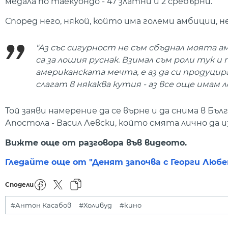
медала по таекуондо - 47 златни и 2 сребърни.
Според него, някой, който има големи амбиции, н
"Аз със сигурност не съм сбъднал моята 
са за лошия руснак. Взимал съм роли тук и 
американската мечта, е аз да си продуцир
слагат в някаква кутия - аз все още имам л
Той заяви намерение да се върне и да снима в Бъ
Апостола - Васил Левски, който смята лично да и
Вижте още от разговора във видеото.
Гледайте още от "Денят започва с Георги Любе
Сподели
#Антон Касабов
#Холивуд
#кино