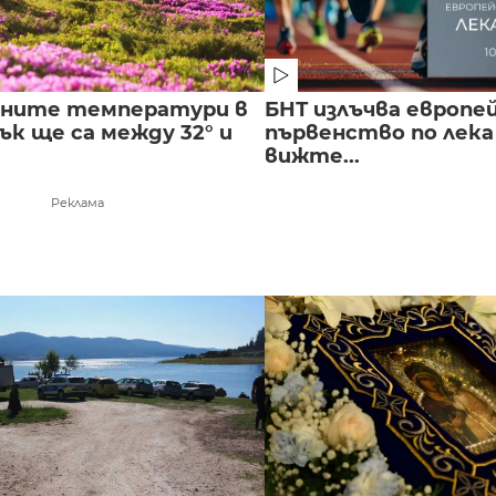
лните температури в
БНТ излъчва европе
к ще са между 32° и
първенство по лека
вижте...
Реклама