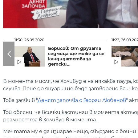
11:30, 26.09.2020
11:22, 26.09.20
Борисов: От другата
седмица ще може да се
кандидатства за
детски...
В момента мисля, че Холивуд е на някаква пауза,
случва. Поне до януари ще бъде затворено всичко
Това заяви в
"Денят започва с Георги Любенов"
акт
Той обясни, че всички кастинги в момента акть
реалността в Холивуд в момента.
Мечтата му е да изиграе нещо, свързано с бойни и