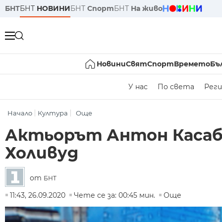
БНТ
БНТ
НОВИНИ
БНТ
Спорт
БНТ
На живо
Новини
Свят
Спорт
Времето
Бъ
У нас
По света
Реги
Начало
Култура
Още
Актьорът Антон Касабо
Холивуд
от
БНТ
11:43, 26.09.2020
Чете се за: 00:45 мин.
Още