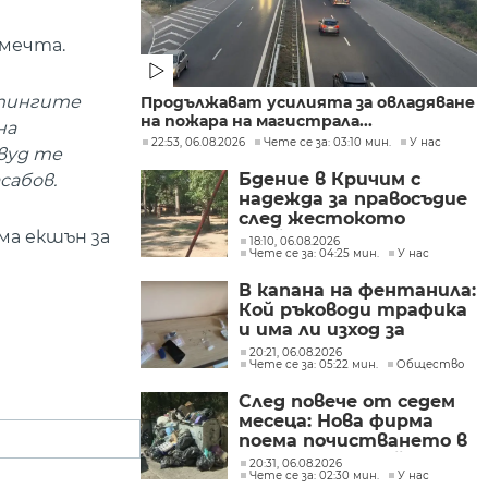
 мечта.
стингите
Продължават усилията за овладяване
на пожара на магистрала...
на
22:53, 06.08.2026
Чете се за: 03:10 мин.
У нас
ивуд те
Бдение в Кричим с
сабов.
надежда за правосъдие
след жестокото
ма екшън за
убийство на млад мъж
18:10, 06.08.2026
Чете се за: 04:25 мин.
У нас
в Пловдив от
тийнейджъри
В капана на фентанила:
Кой ръководи трафика
и има ли изход за
пристрастените?
20:21, 06.08.2026
Чете се за: 05:22 мин.
Общество
След повече от седем
месеца: Нова фирма
поема почистването в
столичните райони
20:31, 06.08.2026
Чете се за: 02:30 мин.
У нас
"Слатина", "Подуяне" и