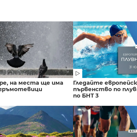
ре, на места ще има
Гледайте европейс
 гръмотевици
първенство по плу
по БНТ 3