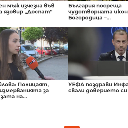
ен мъж изчезна във
България посреща
а язовир „Доспат“
чудотворната икон
Богородица –...
йлова: Полицаят,
УЕФА поздрави Инфа
 измерванията за
свали доверието с
ата на...