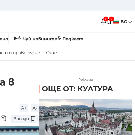
0
0
BG
ено
Чуй новините
Подкаст
ост и правосъдие
Още
а в
Реклама
ОЩЕ ОТ: КУЛТУРА
A+
A-
Запази