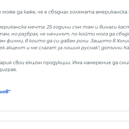
е може да каже, че е сбъднал голямата американска
американска мечта. 25 години съм там и винаги ка
там, но разбрах, че начинът, по който мога да сбъд
ам филми, в които да си давам роли. Защото в Хол
ек акцент и ме слагат за лошия руснак", допълни Ка
лгария свои екшън продукции. Има намерение да сни
зиграе.
нов"