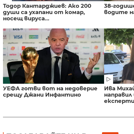
Тодор Кантарджиев: Ако 200
38-годиш
души са ухапани от комар,
водите н
носещ вируса...
УЕФА готви вот на недоверие
Ива Миха
срещу Джани Инфантино
направил
експертиз