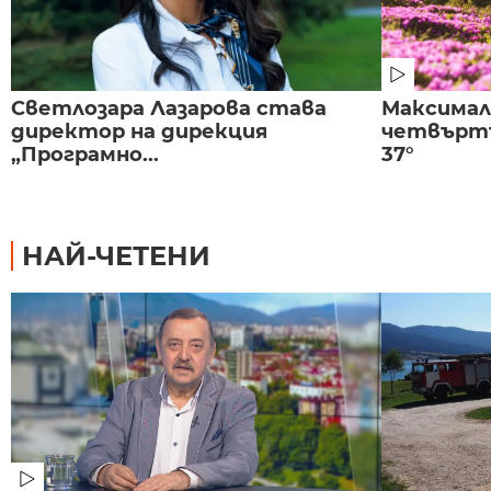
Светлозара Лазарова става
Максима
директор на дирекция
четвъртъ
„Програмно...
37°
НАЙ-ЧЕТЕНИ