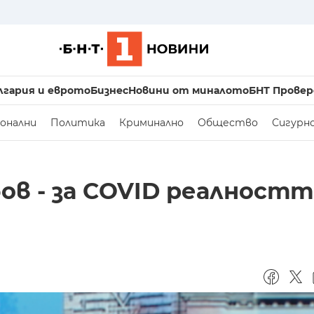
лгария и еврото
Бизнес
Новини от миналото
БНТ Провер
онални
Политика
Криминално
Общество
Сигурн
в - за COVID реалностт