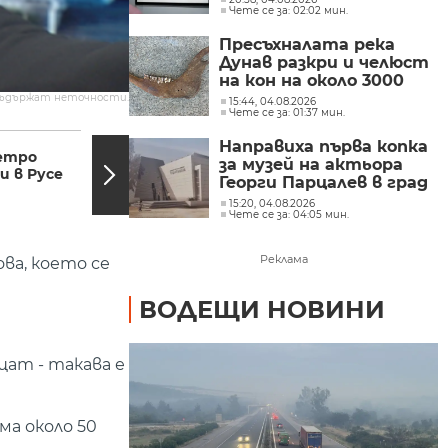
Чете се за: 02:02 мин.
(СНИМКИ)
Пресъхналата река
Дунав разкри и челюст
на кон на около 3000
години
съдържат неточности.
15:44, 04.08.2026
Чете се за: 01:37 мин.
10:35, 26.09.2020
10:20,
Направиха първа копка
ретро
Протест пред
за музей на актьора
и в Русе
Съдебната палата
Георги Парцалев в град
заради единствения
Левски
15:20, 04.08.2026
кандидат за член...
Чете се за: 04:05 мин.
Реклама
ва, което се
ВОДЕЩИ НОВИНИ
щат - такава е
ма около 50