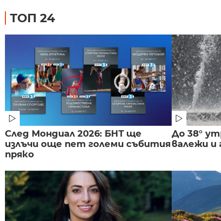
ТОП 24
След Мондиал 2026: БНТ ще
До 38° ут
излъчи още пет големи събития
валежи и
пряко