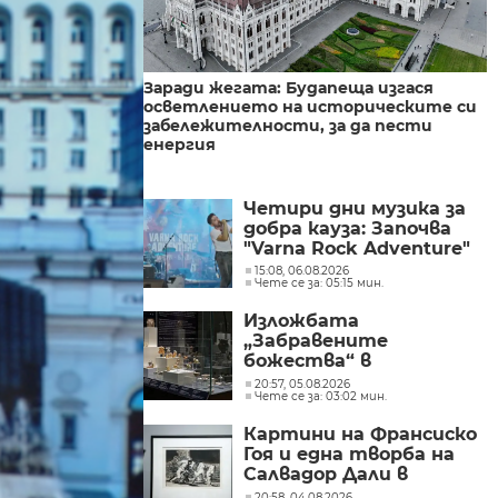
Заради жегата: Будапеща изгася
осветлението на историческите си
забележителности, за да пести
енергия
Четири дни музика за
добра кауза: Започва
"Varna Rock Adventure"
15:08, 06.08.2026
Чете се за: 05:15 мин.
Изложбата
„Забравените
божества“ в
Националния
20:57, 05.08.2026
Чете се за: 03:02 мин.
археологически
институт с музей при
Картини на Франсиско
БАН
Гоя и една творба на
Салвадор Дали в
„Квадрат 500“
20:58, 04.08.2026