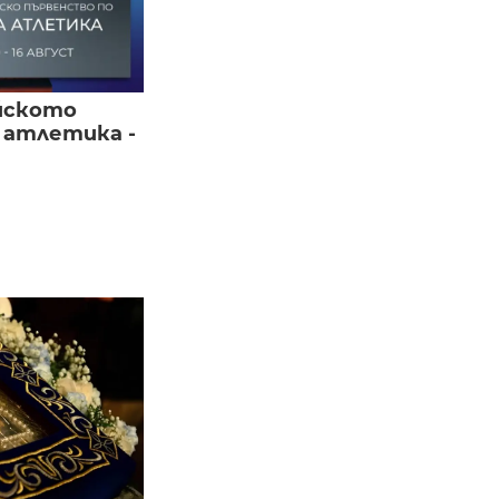
йското
 атлетика -