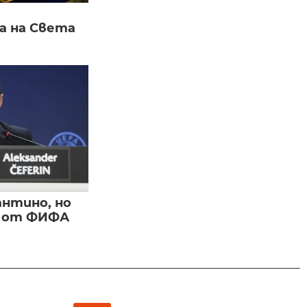
а на Света
нтино, но
и от ФИФА