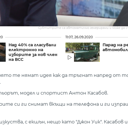
Субтитрите са автоматично генерирани и може да 
20
11:07, 26.09.2020
Над 40% са гласували
Парад на 
електронно на
автомобил
изборите за нов член
на ВСС
 която те нямат идея как да тръгнат напред от то
.
ьорът, модел и спортист Антон Касабов.
орите си ги снимат вкъщи на телефона и ги изпра
зкуства, с екшън, нещо като "Джон Уик". Касабов и