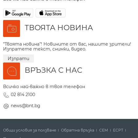
ТВОЯТА НОВИНА
"Твоята новина"! Новините от вас, нашите зрители!
Изпратете текст, снимки, видео.
Изпрати
ВРЪЗКА С НАС
Всичко най-важно в твоя телефон
02 814 2100
news@bnt.bg
Общи условия за ползване
Обратна връзка
СЕМ
ECPT