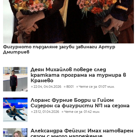
Фигурното пързаляне загуби завинаги Артур
Дмитриев
Деян Михайлов поведе след
кратката програма на турнира в
Кранево
22:04, 04.04.2026
8001
Чете се за: 01:07 мин.
Лоранс Фурние Бодри и Гийом
Сизерон са фигуристи №1 на сезона
23:12, 01.04.2026
Чете се за: 01:42 мин.
Александра Фейгин: Имах натоварен
сезон с много напрежение