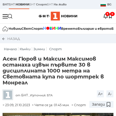
БНТ
БНТ
НОВИНИ
БНТ
Спорт
БНТ
На живо
BG
9
0
Новини
Свят
Спорт
Времето
България и еврото
Би
НАЗАД
Начало
Кънки
Зимни
Спорт
Асен Гюров и Максим Максимов
останаха извън първите 30 в
дисциплината 1000 метра на
Световната купа по шорттрек в
Монреал
A+
A-
БНТ
от
, Източник: БТА
Запази
23:09, 21.10.2023
Чете се за: 01:45 мин.
Спорт