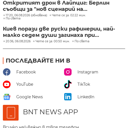
Откритият дрон в Лайпциг: Берлин
съобщи за "нов сценарий на...
17:20, 06.08.2026 (обновена)
Чете се за: 02:22 мин.
По света
Киев порази две руски рафинерии, най-
малко седем души загинаха при...
20:36, 06.08.2026
Чете се за: 00:50 мин.
По света
ПОСЛЕДВАЙТЕ НИ В
Facebook
Instagram
YouTube
TikTok
Google News
LinkedIn
BNT NEWS APP
Всичко най-важно в твоя телефон