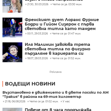
21:30, 30.03.2026
Чете се за: 03:30 мин.
Френският дует Лоранс Фурние
Бодри и Гийом Сизерон с първа
световна титла като тандем
00:11, 29.03.2026
Чете се за: 01:47 мин.
Иля Малинин завоюва трета
световна титла по фигурно
пързаляне в кариерата си
18:07, 28.03.2026
Чете се за: 01:52 мин.
Реклама
ВОДЕЩИ НОВИНИ
Възстановено е движението и в двете посоки по АМ
"Тракия" в района на 69-тия километър
21:18, 06.08.2026
Чете се за: 01:02 мин.
У нас
Повече от 8 часа продължава