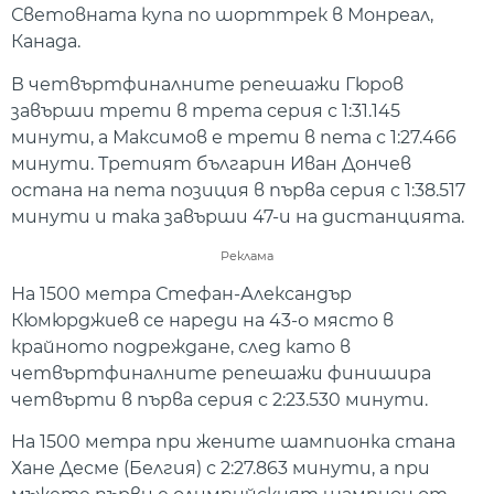
Световната купа по шорттрек в Монреал,
Канада.
В четвъртфиналните репешажи Гюров
завърши трети в трета серия с 1:31.145
минути, а Максимов е трети в пета с 1:27.466
минути. Третият българин Иван Дончев
остана на пета позиция в първа серия с 1:38.517
минути и така завърши 47-и на дистанцията.
Реклама
На 1500 метра Стефан-Александър
Кюмюрджиев се нареди на 43-о място в
крайното подреждане, след като в
четвъртфиналните репешажи финишира
четвърти в първа серия с 2:23.530 минути.
На 1500 метра при жените шампионка стана
Хане Десме (Белгия) с 2:27.863 минути, а при