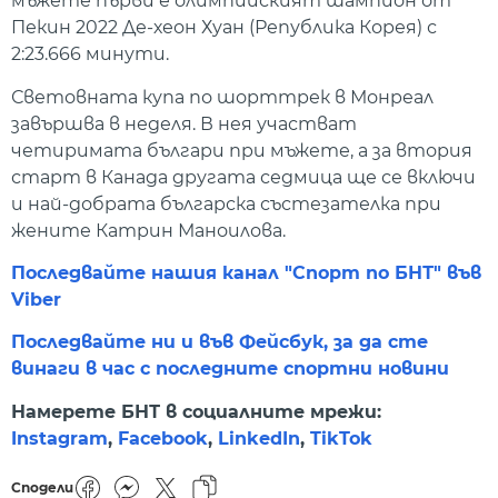
мъжете първи е олимпийският шампион от
Пекин 2022 Де-хеон Хуан (Република Корея) с
2:23.666 минути.
Световната купа по шорттрек в Монреал
завършва в неделя. В нея участват
четиримата българи при мъжете, а за втория
старт в Канада другата седмица ще се включи
и най-добрата българска състезателка при
жените Катрин Маноилова.
Последвайте нашия канал "Спорт по БНТ" във
Viber
Последвайте ни и във Фейсбук, за да сте
винаги в час с последните спортни новини
Намерете БНТ в социалните мрежи:
Instagram
,
Facebook
,
LinkedIn
,
TikTok
Сподели