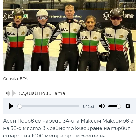
Снимка: БТА
Слушай новината
-01:53
Play
Mute
Setti
Асен Гюров се нареди 34-и, а Максим Максимов е
на 38-о място в крайното класиране на първия
старт на 1000 метра при мъжете на