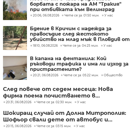
борбата с пожара на АМ "Тракия"
при отбивката към Велинград
20:06, 06.08.2026
Чете се за: 01:50 мин.
У нас
Бдение в Кричим с надежда за
правосъдие след жестокото
убийство на млад мъж в Пловдив от
тийнейджъри
18:10, 06.08.2026
Чете се за: 04:25 мин.
У нас
В капана на фентанила: Кой
ръководи трафика и има ли изход за
пристрастените?
20:21, 06.08.2026
Чете се за: 05:22 мин.
Общество
След повече от седем месеца: Нова
фирма поема почистването в...
20:31, 06.08.2026
Чете се за: 02:30 мин.
У нас
Шокиращ случай от Долна Митрополия:
Шофьор свали дете от автобус и...
20:15, 06.08.2026
Чете се за: 03:15 мин.
У нас