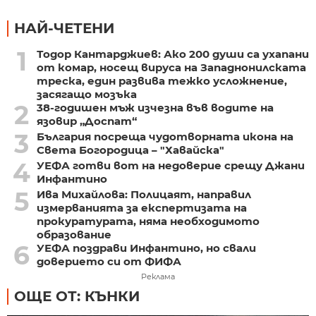
НАЙ-ЧЕТЕНИ
1
Тодор Кантарджиев: Ако 200 души са ухапани
от комар, носещ вируса на Западнонилската
треска, един развива тежко усложнение,
засягащо мозъка
2
38-годишен мъж изчезна във водите на
язовир „Доспат“
3
България посреща чудотворната икона на
Света Богородица – "Хавайска"
4
УЕФА готви вот на недоверие срещу Джани
Инфантино
5
Ива Михайлова: Полицаят, направил
измерванията за експертизата на
прокуратурата, няма необходимото
образование
6
УЕФА поздрави Инфантино, но свали
доверието си от ФИФА
Реклама
ОЩЕ ОТ: КЪНКИ