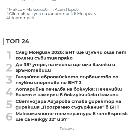
#Максим Максимов
#Асен Гюров
#Световна купа по шорттрек в Монреал
#Шорттрек
ТОП 24
1
След Мондиал 2026: БНТ ще излъчи още пет
големи събития пряко
2
До 38° утре, на места ще има валежи и
гръмотевици
3
Гледайте европейското първенство по
плувни спортове по БНТ 3
4
Лотарийна печалба на боклука: Печеливш
билет е намерен в боклукчийски камион
5
Светлозара Лазарова става директор на
дирекция „Програмно съдържание“ в БНТ
6
Максималните температури в четвъртък
ще са между 32° и 37°
Реклама