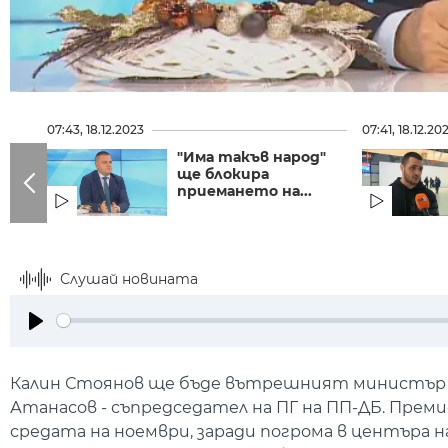
07:43, 18.12.2023
07:41, 18.12.20
"Има такъв народ"
ще блокира
приемането на...
Слушай новината
Play
Калин Стоянов ще бъде вътрешният министър д
Атанасов - съпредседател на ПГ на ПП-ДБ. Прем
средата на ноември, заради погрома в центъра 