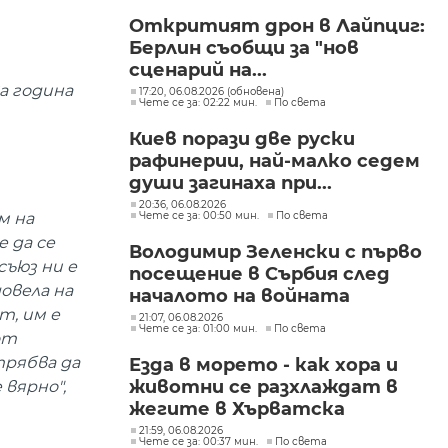
"Изгрев"
Откритият дрон в Лайпциг:
Берлин съобщи за "нов
сценарий на...
а година
17:20, 06.08.2026 (обновена)
Чете се за: 02:22 мин.
По света
Киев порази две руски
рафинерии, най-малко седем
души загинаха при...
20:36, 06.08.2026
Чете се за: 00:50 мин.
По света
м на
 да се
Володимир Зеленски с първо
съюз ни е
посещение в Сърбия след
овела на
началото на войната
т, им е
21:07, 06.08.2026
Чете се за: 01:00 мин.
По света
от
трябва да
Езда в морето - как хора и
животни се разхлаждат в
вярно",
жегите в Хърватска
21:59, 06.08.2026
Чете се за: 00:37 мин.
По света