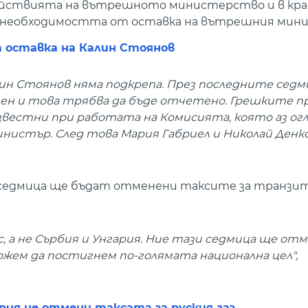
ействията на вътрешното министерство и в кра
за необходимостта от оставка на вътрешния мин
 оставка на Калин Стоянов
ин Стоянов няма подкрепа. През последните седм
ен и това трябва да бъде отчетено. Грешките п
вестни при работата на Комисията, която аз огл
истър. След това Мария Габриел и Николай Денк
и седмица ще бъдат отменени таксите за транзит
с, а не Сърбия и Унгария. Ние тази седмица ще от
можем да постигнем по-голямата национална цел",
ария не отмени таксата за руския газ