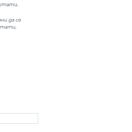
путати.
ни да се
утати,