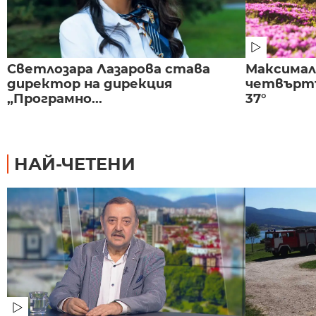
Светлозара Лазарова става
Максима
директор на дирекция
четвъртъ
„Програмно...
37°
НАЙ-ЧЕТЕНИ