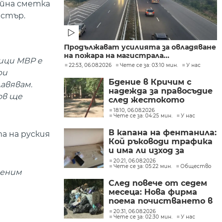
йна сметка
истър.
Продължават усилията за овладяване
на пожара на магистрала...
ици МВР е
22:53, 06.08.2026
Чете се за: 03:10 мин.
У нас
ри
Бдение в Кричим с
авявам.
надежда за правосъдие
ов ще
след жестокото
убийство на млад мъж
18:10, 06.08.2026
Чете се за: 04:25 мин.
У нас
в Пловдив от
тийнейджъри
В капана на фентанила:
а на руския
Кой ръководи трафика
и има ли изход за
пристрастените?
20:21, 06.08.2026
Чете се за: 05:22 мин.
Общество
меним
След повече от седем
месеца: Нова фирма
поема почистването в
столичните райони
20:31, 06.08.2026
Чете се за: 02:30 мин.
У нас
"Слатина", "Подуяне" и