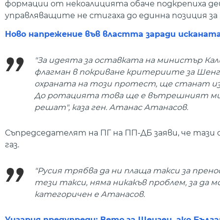
формации от некоалицията обаче подкрепиха д
управляващите не стигаха до единна позиция 
Ново напрежение във властта заради исканата
"За идеята за оставката на министър Кал
флагман в покриване критериите за Шенг
охраната на този протест, ще станат из
До ротацията това ще е вътрешният мин
решат", каза ген. Атанас Атанасов.
Съпредседателят на ПГ на ПП-ДБ заяви, че таз
газ.
"Русия трябва да ни плаща такси за прено
тези такси, няма никакъв проблем, за да 
категоричен е Атанасов.
Унгария предупреди: Вето за Шенген, ако Бълг