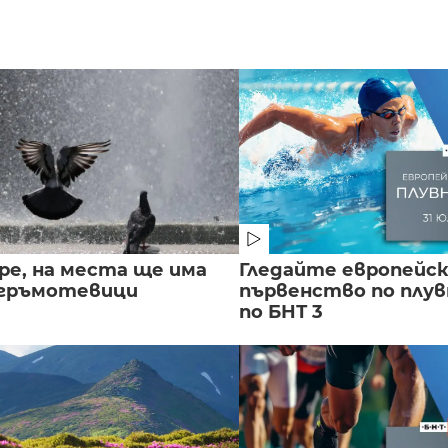
ре, на места ще има
Гледайте европейс
 гръмотевици
първенство по плу
по БНТ 3