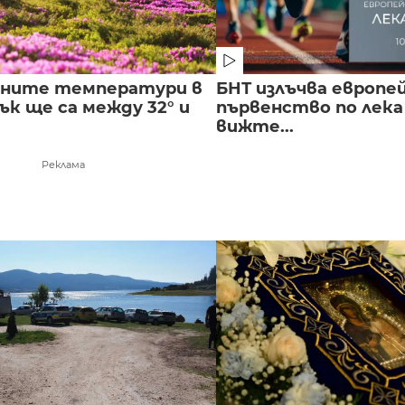
лните температури в
БНТ излъчва европе
к ще са между 32° и
първенство по лека
вижте...
Реклама