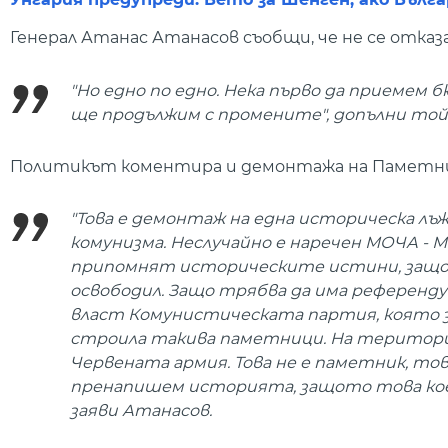
Генерал Атанас Атанасов съобщи, че не се отказ
"Но едно по едно. Нека първо да приемем
ще продължим с промените", допълни той
Политикът коментира и демонтажа на Паметни
"Това е демонтаж на една историческа лъж
комунизма. Неслучайно е наречен МОЧА - 
припомнят историческите истини, защото 
освободил. Защо трябва да има референду
власт Комунистическата партия, която за 
строила такива паметници. На територия
Червената армия. Това не е паметник, то
пренапишем историята, защото това коет
заяви Атанасов.