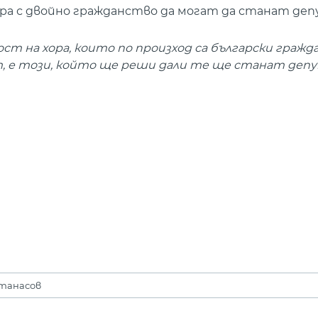
хора с двойно гражданство да могат да станат де
ст на хора, които по произход са български гражда
 е този, който ще реши дали те ще станат деп
Атанасов