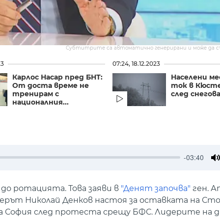
Субтитрите са автоматично генерирани и може да 
23
07:24, 18.12.2023
Карлос Насар пред БНТ:
Населени ме
От доста време не
ток в Кюст
тренирам с
след снего
националния...
-03:40
M
о ротацията. Това заяви в
"Денят започва"
ген. А
иерът Николай Денков настоя за оставката на Сто
на София след протеста срещу БФС. Лидерите на 