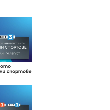
кото
вни спортове