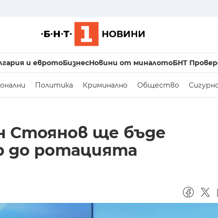
лгария и еврото
Бизнес
Новини от миналото
БНТ Провер
онални
Политика
Криминално
Общество
Сигурн
н Стоянов ще бъде
 до ротацията