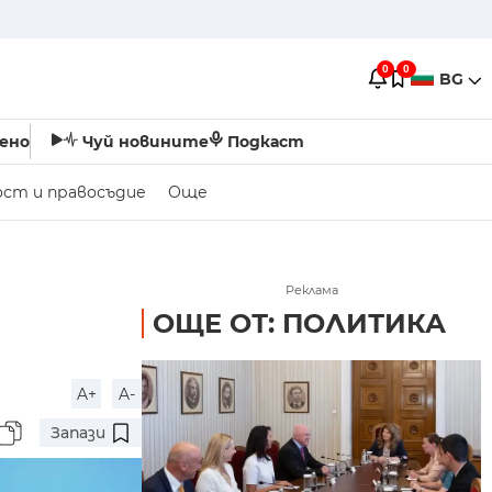
0
0
BG
ено
Чуй новините
Подкаст
ост и правосъдие
Още
Реклама
ОЩЕ ОТ: ПОЛИТИКА
A+
A-
Запази