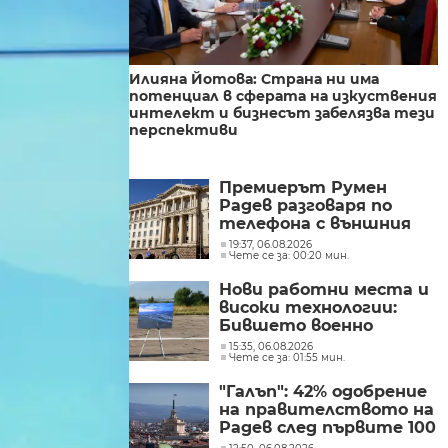
Илияна Йотова: Страна ни има
потенциал в сферата на изкуствения
интелект и бизнесът забелязва тези
перспективи
Премиерът Румен
Радев разговаря по
телефона с външния
министър на
19:37, 06.08.2026
Чете се за: 00:20 мин.
Великобритания Ед
Милибанд
Нови работни места и
високи технологии:
Бившето военно
летище в Доброславци
15:35, 06.08.2026
Чете се за: 01:55 мин.
се превръща в голям
космически център
"Галъп": 42% одобрение
на правителството на
Радев след първите 100
дни управление