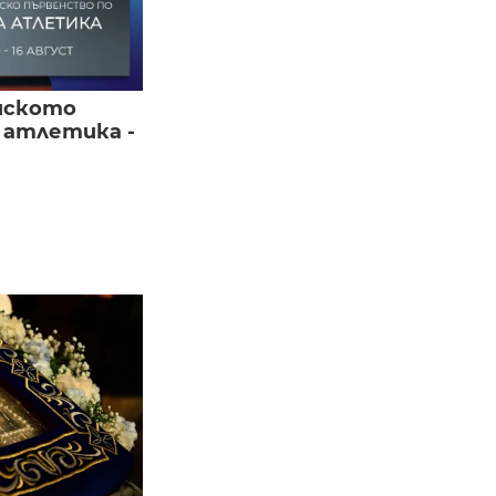
йското
 атлетика -