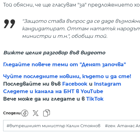
Той обясни, че ще гласувам "за" предложението 
"Защото става въпрос да се даде възможно
кандидатират. Оттам нататък народът,
министри и т.н.", обобщи той.
Вижте целия разговор във видеото
Гледайте повече теми от "Денят започва"
Чуйте последните новини, където и да сте!
Последвайте ни във
Facebook
и
Instagram
Следете и канала на БНТ в YouTube
Вече може да ни гледате и в
TikTok
Сподели
#вътрешният министър Калин Стоянов
#ген. Атанас 