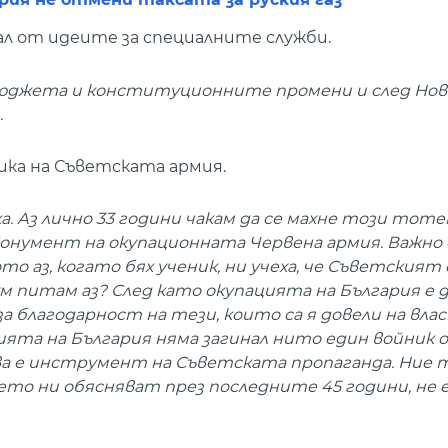
ал от идеите за специалните служби.
 бюджета и конституционните промени и след Нов
.
ка на Съветската армия.
а. Аз лично 33 години чакам да се махне този тоте
Монумент на окупационната Червена армия. Важно е
аз, когато бях ученик, ни учеха, че Съветският 
м питам аз? След като окупацията на България е д
благодарност на тези, които са я довели на влас
та на България няма загинал нито един войник 
ва е инструмент на Съветската пропаганда. Ние 
о ни обясняват през последните 45 години, не е 