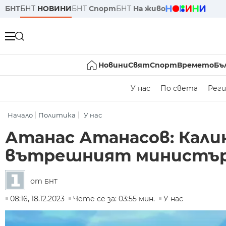
БНТ
БНТ
НОВИНИ
БНТ
Спорт
БНТ
На живо
Новини
Свят
Спорт
Времето
Бъ
У нас
По света
Реги
Начало
Политика
У нас
Атанас Атанасов: Кали
вътрешният министър
от
БНТ
08:16, 18.12.2023
Чете се за: 03:55 мин.
У нас