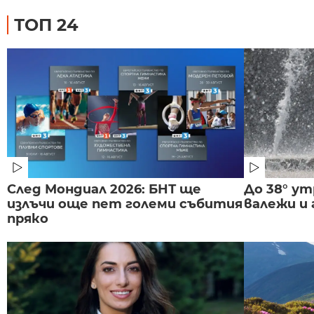
ТОП 24
След Мондиал 2026: БНТ ще
До 38° ут
излъчи още пет големи събития
валежи и
пряко