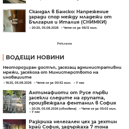
Скандал в Банско: Напрежение
заради спор между младежи от
България и Италия (СНИМКИ)
20:20, 05.08.2026
Чете се за: 06:12 мин.
Реклама
ВОДЕЩИ НОВИНИ
Неоторозиран достъп, засягащ административни
мрежи, засякоха от Министерството на
иновациите
16:25, 05.08.2026
Чете се за: 00:52 мин.
У нас
Антимафиоти от Русе първи
засекли следите на групата,
произвеждала фентанил в София
20:29, 05.08.2026 (обновена)
Чете се за: 05:02 мин.
У нас
Разкриха нелегален цех за зехтин
край София, задържаха 7 тона