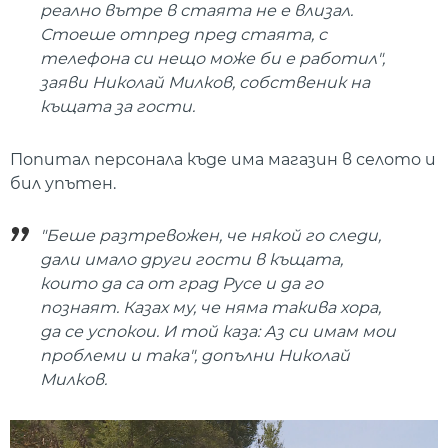
реално вътре в стаята не е влизал.
Стоеше отпред пред стаята, с
телефона си нещо може би е работил",
заяви Николай Милков, собственик на
къщата за гости.
Попитал персонала къде има магазин в селото и
бил упътен.
"Беше разтревожен, че някой го следи,
дали имало други гости в къщата,
които да са от град Русе и да го
познаят. Казах му, че няма такива хора,
да се успокои. И той каза: Аз си имам мои
проблеми и така", допълни Николай
Милков.