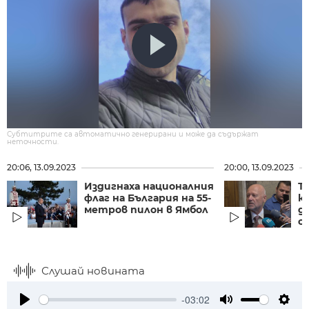
Субтитрите са автоматично генерирани и може да съдържат
неточности.
20:06, 13.09.2023
20:00, 13.09.2023
Издигнаха националния
Т
флаг на България на 55-
к
метров пилон в Ямбол
д
сп
Слушай новината
-03:02