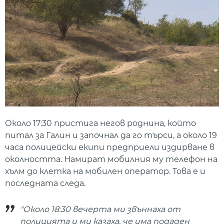
Около 17:30 пристига негов роднина, който
питал за Галин и започнал да го търси, а около 19
часа полицейски екипи предприели издирване в
околността. Намират мобилния му телефон на
хълм до клетка на мобилен оператор. Това е и
последната следа.
"Около 18:30 вечерта ми звъннаха от
полицията и ми казаха, че има подаден