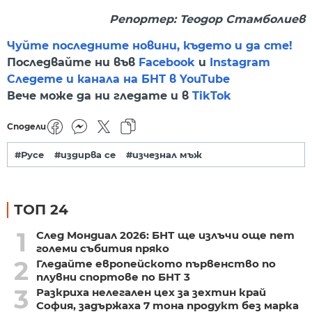
Репортер: Теодор Стамболиев
Чуйте последните новини, където и да сте!
Последвайте ни във
Facebook
и
Instagram
Следете и канала на БНТ в YouTube
Вече може да ни гледате и в
TikTok
Сподели
#Русе
#издирва се
#изчезнал мъж
ТОП 24
1
След Мондиал 2026: БНТ ще излъчи още пет
големи събития пряко
2
Гледайте европейското първенство по
плувни спортове по БНТ 3
3
Разкриха нелегален цех за зехтин край
София, задържаха 7 тона продукт без марка