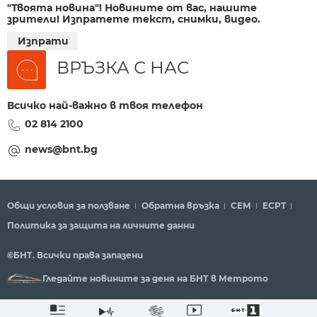
"Твоята новина"! Новините от вас, нашите
зрители! Изпратете текст, снимки, видео.
Изпрати
ВРЪЗКА С НАС
Всичко най-важно в твоя телефон
02 814 2100
news@bnt.bg
Общи условия за ползване
Обратна връзка
СЕМ
ECPT
Политика за защита на личните данни
©БНТ. Всички права запазени
Гледайте новините за деня на БНТ в Метрото