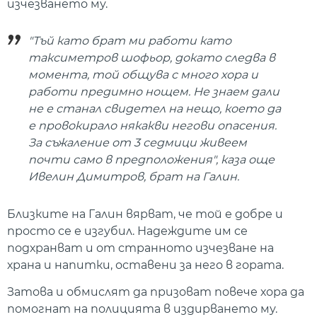
изчезването му.
"Тъй като брат ми работи като
таксиметров шофьор, докато следва в
момента, той общува с много хора и
работи предимно нощем. Не знаем дали
не е станал свидетел на нещо, което да
е провокирало някакви негови опасения.
За съжаление от 3 седмици живеем
почти само в предположения", каза още
Ивелин Димитров, брат на Галин.
Близките на Галин вярват, че той е добре и
просто се е изгубил. Надеждите им се
подхранват и от странното изчезване на
храна и напитки, оставени за него в гората.
Затова и обмислят да призоват повече хора да
помогнат на полицията в издирването му.