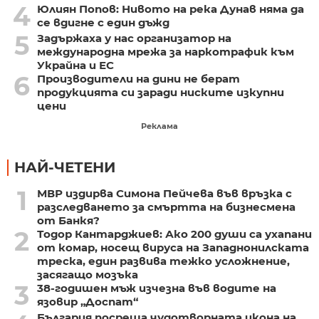
4
Юлиян Попов: Нивото на река Дунав няма да
се вдигне с един дъжд
5
Задържаха у нас организатор на
международна мрежа за наркотрафик към
Украйна и ЕС
6
Производители на дини не берат
продукцията си заради ниските изкупни
цени
Реклама
НАЙ-ЧЕТЕНИ
1
МВР издирва Симона Пейчева във връзка с
разследването за смъртта на бизнесмена
от Банкя?
2
Тодор Кантарджиев: Ако 200 души са ухапани
от комар, носещ вируса на Западнонилската
треска, един развива тежко усложнение,
засягащо мозъка
3
38-годишен мъж изчезна във водите на
язовир „Доспат“
България посреща чудотворната икона на