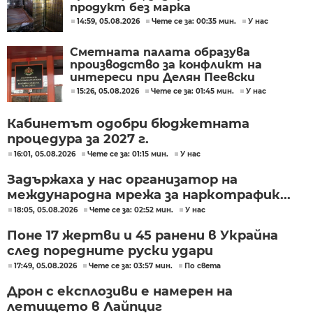
продукт без марка
14:59, 05.08.2026
Чете се за: 00:35 мин.
У нас
Сметната палата образува
производство за конфликт на
интереси при Делян Пеевски
15:26, 05.08.2026
Чете се за: 01:45 мин.
У нас
Кабинетът одобри бюджетната
процедура за 2027 г.
16:01, 05.08.2026
Чете се за: 01:15 мин.
У нас
Задържаха у нас организатор на
международна мрежа за наркотрафик...
18:05, 05.08.2026
Чете се за: 02:52 мин.
У нас
Поне 17 жертви и 45 ранени в Украйна
след поредните руски удари
17:49, 05.08.2026
Чете се за: 03:57 мин.
По света
Дрон с експлозиви е намерен на
летището в Лайпциг