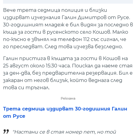
Play
Mute
Setti
Вече трета седмица полиция и близки
издирват изчезналия Галин Димитров от Русе.
30-годишният младеж е бил видян за последно в
къща за гости в русенското село Кошов. Малко
по-късно е звънял на телефон 112 със сигнал, че
го преследват. След това изчезва безследно.
Галин пристига в къщата за гости в Кошов на
25 август около 15:30 часа. Поискал да наеме стая
за ден-два, без предварителна резервация. Бил е
закаран от негов близък, който веднага след
това си тръгнал.
Реклама
Трета седмица издирват 30-годишния Галин
от Русе
"Настани се в стая номер пет, но той