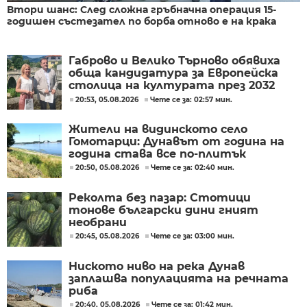
Втори шанс: След сложна гръбначна операция 15-
годишен състезател по борба отново е на крака
Габрово и Велико Търново обявиха
обща кандидатура за Европейска
столица на културата през 2032
година
20:53, 05.08.2026
Чете се за: 02:57 мин.
Жители на видинското село
Гомотарци: Дунавът от година на
година става все по-плитък
20:50, 05.08.2026
Чете се за: 02:40 мин.
Реколта без пазар: Стотици
тонове български дини гният
необрани
20:45, 05.08.2026
Чете се за: 03:00 мин.
Ниското ниво на река Дунав
заплашва популацията на речната
риба
20:40, 05.08.2026
Чете се за: 01:42 мин.