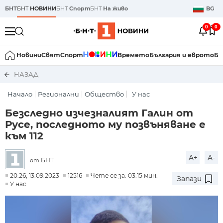
БНТ
БНТ
НОВИНИ
БНТ
Спорт
БНТ
На живо
BG
0
0
Новини
Свят
Спорт
Времето
България и еврото
Би
НАЗАД
Начало
Регионални
Общество
У нас
Безследно изчезналият Галин от
Русе, последното му позвъняване е
към 112
A+
A-
БНТ
от
20:26, 13.09.2023
12516
Чете се за: 03:15 мин.
Запази
У нас