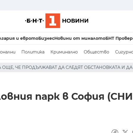
лгария и еврото
Бизнес
Новини от миналото
БНТ Провер
онални
Политика
Криминално
Общество
Сигурн
АТА И ДА ЗАСИЛВАТ НАБЛЮДЕНИЕТО
РУМЕН РАДЕВ С
 Ловния парк в София (СН