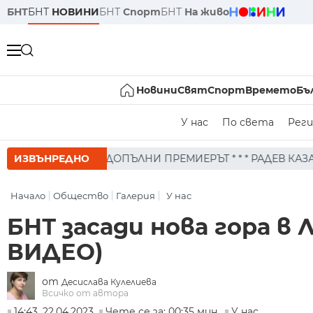
БНТ
БНТ
НОВИНИ
БНТ
Спорт
БНТ
На живо
Новини
Свят
Спорт
Времето
Бъ
У нас
По света
Реги
АДЕВ КАЗА ОЩЕ, ЧЕ ПРОДЪЛЖАВАТ ДА СЛЕДЯТ ОБСТАНОВК
ИЗВЪНРЕДНО
Начало
Общество
Галерия
У нас
БНТ засади нова гора в
ВИДЕО)
от
Десислава Кулелиева
Всичко от автора
14:43, 22.04.2023
Чете се за: 00:35 мин.
У нас