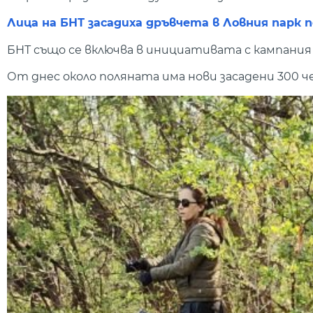
Лица на БНТ засадиха дръвчета в Ловния парк 
БНТ също се включва в инициативата с кампания 
От днес около поляната има нови засадени 300 ч