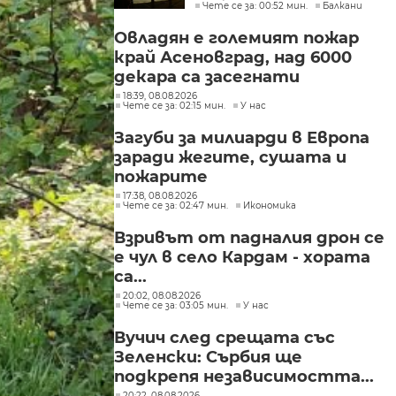
Чете се за: 00:52 мин.
Балкани
търговските кораби
Овладян е големият пожар
край Асеновград, над 6000
декара са засегнати
18:39, 08.08.2026
Чете се за: 02:15 мин.
У нас
Загуби за милиарди в Европа
заради жегите, сушата и
пожарите
17:38, 08.08.2026
Чете се за: 02:47 мин.
Икономика
Взривът от падналия дрон се
е чул в село Кардам - хората
са...
20:02, 08.08.2026
Чете се за: 03:05 мин.
У нас
Вучич след срещата със
Зеленски: Сърбия ще
подкрепя независимостта...
20:22, 08.08.2026