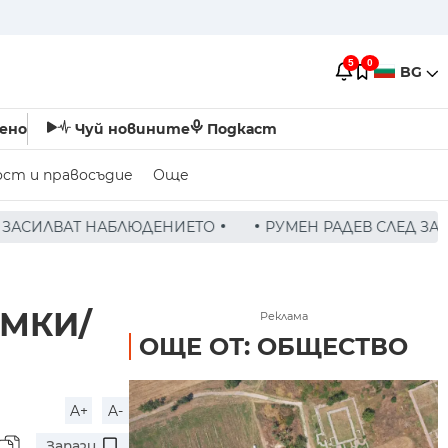
5
0
BG
ено
Чуй новините
Подкаст
ост и правосъдие
Още
ЛЕД ЗАСЕДАНИЕ НА СЪВЕТА ПО СИГУРНОСТТА: ДРОН Е НА
ИМКИ/
Реклама
ОЩЕ ОТ: ОБЩЕСТВО
A+
A-
Запази