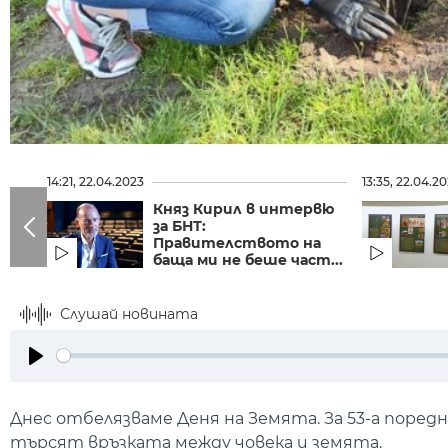
14:21, 22.04.2023
13:35, 22.04.2
Княз Кирил в интервю
за БНТ:
Правителството на
баща ми не беше част...
Слушай новината
Play
Днес отбелязваме Деня на Земята. За 53-а поре
търсят връзката между човека и земята.