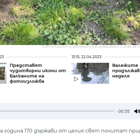
Субтитрите са автоматично генерирани и може да 
023
13:15, 22.04.2023
Представят
Валежите
чудотворни икони от
продължав
Балканите на
неделя
фотоизложба
-00:35
M
дна година 170 държави от целия свят почитат пр