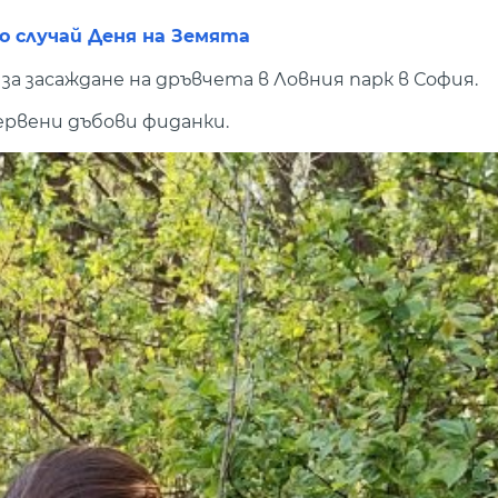
по случай Деня на Земята
за засаждане на дръвчета в Ловния парк в София.
ервени дъбови фиданки.