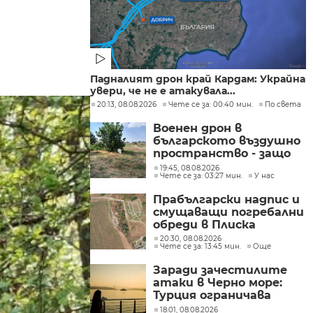
Падналият дрон край Кардам: Украйна
увери, че не е атакувала...
20:13, 08.08.2026
Чете се за: 00:40 мин.
По света
Военен дрон в
българското въздушно
пространство - защо
не е бил засечен нито в
19:45, 08.08.2026
Чете се за: 03:27 мин.
У нас
България, нито в
Румъния?
Прабългарски надпис и
смущаващи погребални
обреди в Плиска
20:30, 08.08.2026
Чете се за: 13:45 мин.
Още
Заради зачестилите
атаки в Черно море:
Турция ограничава
движението на
18:01, 08.08.2026