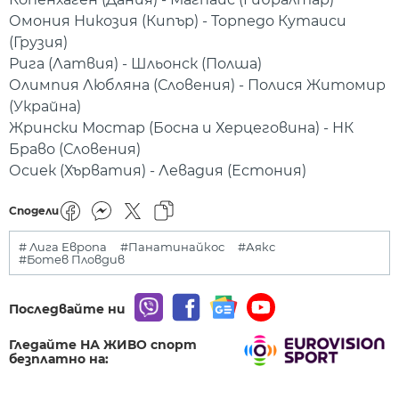
Омония Никозия (Кипър) - Торпедо Кутаиси
(Грузия)
Рига (Латвия) - Шльонск (Полша)
Олимпия Любляна (Словения) - Полися Житомир
(Украйна)
Жрински Мостар (Босна и Херцеговина) - НК
Браво (Словения)
Осиек (Хърватия) - Левадия (Естония)
Сподели
# Лига Европа
#Панатинайкос
#Аякс
#Ботев Пловдив
Последвайте ни
Гледайте НА ЖИВО спорт
безплатно на: