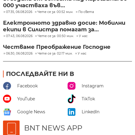
000 участваха във...
07:35, 06.08.2026
Чете се за: 00:52 мин.
По света
Електронното здравно досие: Мобилни
екипи в Силистра помагат за...
07:43, 06.08.2026
Чете се за: 00:50 мин.
У нас
Честваме Преображение Господне
06:30, 06.08.2026
Чете се за: 02:17 мин.
У нас
ПОСЛЕДВАЙТЕ НИ В
Facebook
Instagram
YouTube
TikTok
Google News
LinkedIn
BNT NEWS APP