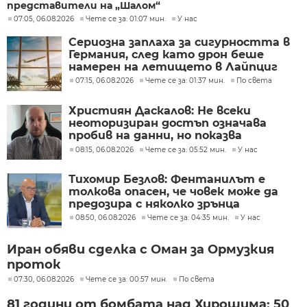
представители на „Шалом“
07:05, 06.08.2026
Чете се за: 01:07 мин.
У нас
Сериозна заплаха за сигурността в
Германия, след като дрон беше
намерен на летището в Лайпциг
07:15, 06.08.2026
Чете се за: 01:37 мин.
По света
Християн Даскалов: Не всеки
неоторизиран достъп означава
пробив на данни, но показва
сериозни пропуски в
08:15, 06.08.2026
Чете се за: 05:52 мин.
У нас
киберсигурността
Тихомир Безлов: Фентанилът е
толкова опасен, че човек може да
предозира с няколко зрънца
08:50, 06.08.2026
Чете се за: 04:35 мин.
У нас
Иран обяви сделка с Оман за Ормузкия
проток
07:30, 06.08.2026
Чете се за: 00:57 мин.
По света
81 години от бомбата над Хирошима: 50