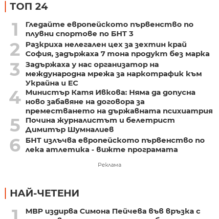
ТОП 24
1
Гледайте европейското първенство по
плувни спортове по БНТ 3
2
Разкриха нелегален цех за зехтин край
София, задържаха 7 тона продукт без марка
3
Задържаха у нас организатор на
международна мрежа за наркотрафик към
Украйна и ЕС
4
Министър Катя Ивкова: Няма да допусна
ново забавяне на договора за
преместването на държавната психиатрия
5
Почина журналистът и белетрист
Димитър Шумналиев
6
БНТ излъчва европейското първенство по
лека атлетика - вижте програмата
Реклама
НАЙ-ЧЕТЕНИ
1
МВР издирва Симона Пейчева във връзка с