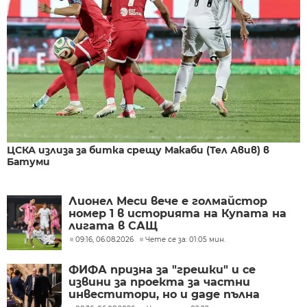
ЦСКА излиза за битка срещу Макаби (Тел Авив) в
Батуми
Лионел Меси вече е голмайстор
номер 1 в историята на Купата на
лигата в САЩ
09:16, 06.08.2026
Чете се за: 01:05 мин.
ФИФА призна за "грешки" и се
извини за проекта за частни
инвеститори, но и даде пълна
подкрепа за Джани Инфантино