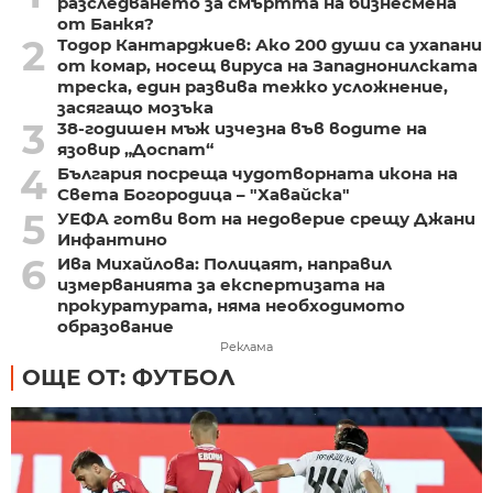
разследването за смъртта на бизнесмена
от Банкя?
2
Тодор Кантарджиев: Ако 200 души са ухапани
от комар, носещ вируса на Западнонилската
треска, един развива тежко усложнение,
засягащо мозъка
3
38-годишен мъж изчезна във водите на
язовир „Доспат“
4
България посреща чудотворната икона на
Света Богородица – "Хавайска"
5
УЕФА готви вот на недоверие срещу Джани
Инфантино
6
Ива Михайлова: Полицаят, направил
измерванията за експертизата на
прокуратурата, няма необходимото
образование
Реклама
ОЩЕ ОТ: ФУТБОЛ