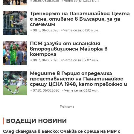
08:36, 06.08.2026
Чете се за: 02:22 мин.
Треньорът на Панатинайкос: Целта
е ясна, отиваме в България, за да
спечелим
08:15, 06.08.2026
Чете се за: 01:20 мин.
ПСЖ загуби от испанския
втородивизионен Майорка в
контрола
08:13, 06.08.2026
Чете се за: 02:07 мин.
Медиите в Гърция определиха
представянето на Панатинайкос
срещу ЦСКА 1948, като тревожно и
под очакваното ниво
07:50, 06.08.2026
Чете се за: 03:12 мин.
Реклама
ВОДЕЩИ НОВИНИ
След скандала в Банско: Очаква се среща на МВР с