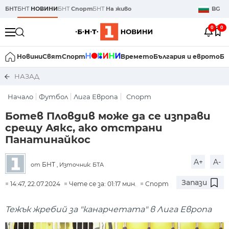
БНТ
БНТ
НОВИНИ
БНТ
Спорт
БНТ
На живо
BG
0
0
Новини
Свят
Спорт
Времето
България и еврото
Би
НАЗАД
Начало
Футбол
Лига Европа
Спорт
Ботев Пловдив може да се изправи
срещу Аякс, ако отстрани
Панатинайкос
A+
A-
БНТ
от
, Източник: БТА
Запази
14:47, 22.07.2024
Чете се за: 01:17 мин.
Спорт
Тежък жребий за "канарчетата" в Лига Европа