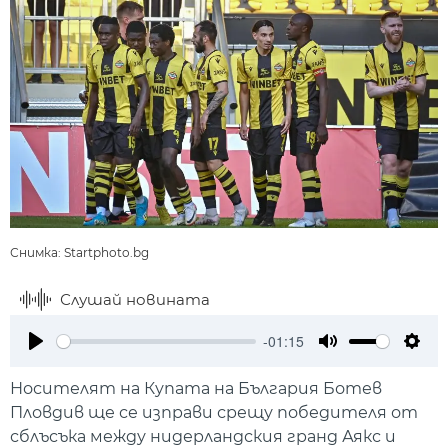
Снимка: Startphoto.bg
Слушай новината
-01:15
Play
Mute
Setti
Носителят на Купата на България Ботев
Пловдив ще се изправи срещу победителя от
сблъсъка между нидерландския гранд Аякс и