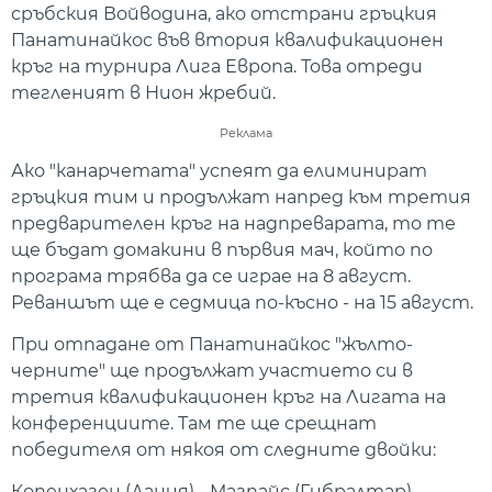
сръбския Войводина, ако отстрани гръцкия
Панатинайкос във втория квалификационен
кръг на турнира Лига Европа. Това отреди
тегленият в Нион жребий.
Реклама
Ако "канарчетата" успеят да елиминират
гръцкия тим и продължат напред към третия
предварителен кръг на надпреварата, то те
ще бъдат домакини в първия мач, който по
програма трябва да се играе на 8 август.
Реваншът ще е седмица по-късно - на 15 август.
При отпадане от Панатинайкос "жълто-
черните" ще продължат участието си в
третия квалификационен кръг на Лигата на
конференциите. Там те ще срещнат
победителя от някоя от следните двойки:
Копенхаген (Дания) - Магпайс (Гибралтар)