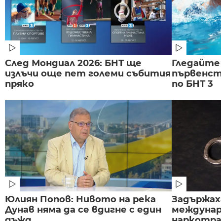
След Мондиал 2026: БНТ ще
Гледайте
излъчи още пет големи събития
първенст
пряко
по БНТ 3
Юлиян Попов: Нивото на река
Задържаха
Дунав няма да се вдигне с един
междунар
дъжд
наркотраф