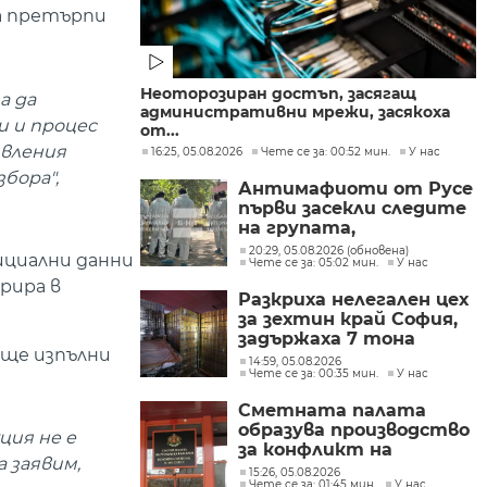
да претърпи
Неоторозиран достъп, засягащ
а да
административни мрежи, засякоха
и и процес
от...
явления
16:25, 05.08.2026
Чете се за: 00:52 мин.
У нас
бора",
Антимафиоти от Русе
първи засекли следите
на групата,
произвеждала
20:29, 05.08.2026 (обновена)
ициални данни
Чете се за: 05:02 мин.
У нас
фентанил в София
рира в
Разкриха нелегален цех
за зехтин край София,
задържаха 7 тона
 ще изпълни
продукт без марка
14:59, 05.08.2026
Чете се за: 00:35 мин.
У нас
Сметната палата
образува производство
ия не е
за конфликт на
а заявим,
интереси при Делян
15:26, 05.08.2026
Чете се за: 01:45 мин.
У нас