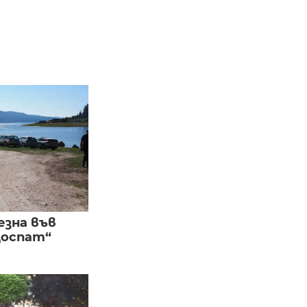
езна във
Доспат“