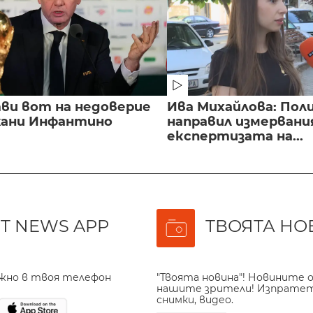
ви вот на недоверие
Ива Михайлова: Пол
ани Инфантино
направил измервани
експертизата на...
T NEWS APP
ТВОЯТА НО
ажно в твоя телефон
"Твоята новина"! Новините о
нашите зрители! Изпрате
снимки, видео.