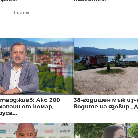
Реклама
нтарджиев: Ако 200
38-годишен мъж изч
хапани от комар,
водите на язовир „
уса...