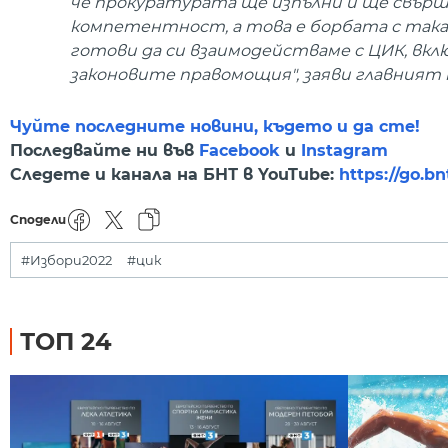
че прокуратурата ще изпълни и ще свър
компетентност, а това е борбата с така 
готови да си взаимодействаме с ЦИК, вкл
законовите правомощия", заяви главният 
Чуйте последните новини, където и да сте!
Последвайте ни във
Facebook
и
Instagram
Следете и канала на БНТ в YouTube:
https://go.b
Сподели
#Избори2022
#цик
ТОП 24