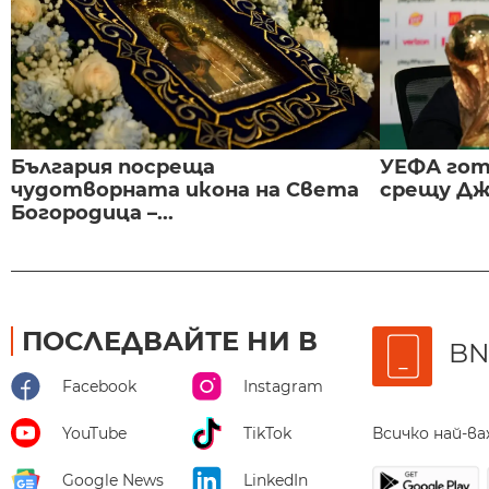
България посреща
УЕФА гот
чудотворната икона на Света
срещу Дж
Богородица –...
ПОСЛЕДВАЙТЕ НИ В
BN
Facebook
Instagram
Всичко най-в
YouTube
TikTok
Google News
LinkedIn