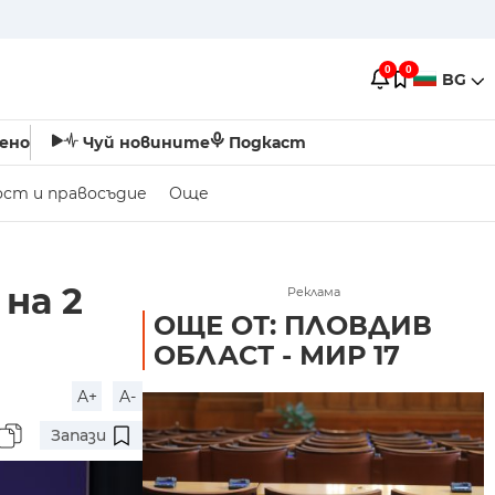
0
0
BG
ено
Чуй новините
Подкаст
ост и правосъдие
Още
на 2
Реклама
ОЩЕ ОТ: ПЛОВДИВ
ОБЛАСТ - МИР 17
A+
A-
Запази