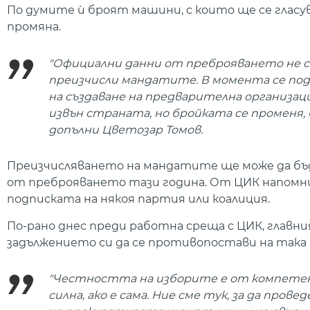
По думите ѝ броят машини, с които ще се гласува
промяна.
"Официални данни от преброяването не се 
преизчисли мандатите. В момента се пода
на създаване на предварителна организаци
извън страната, но бройката се променя, 
допълни Цветозар Томов.
Преизчисляването на мандатите ще може да бъде
от преброяването тази година. От ЦИК напомниха
подписката на някоя партия или коалиция.
По-рано днес преди работна среща с ЦИК, главн
задължението си да се противопостави на така
"Честността на изборите е от компетен
силна, ако е сама. Ние сме тук, за да про