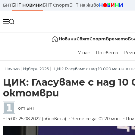
БНТ
БНТ
НОВИНИ
БНТ
Спорт
БНТ
На живо
Новини
Свят
Спорт
Времето
Бъ
У нас
По света
Реги
Начало
Избори 2026
ЦИК: Гласуваме с над 10 000 машини на 
ЦИК: Гласуваме с над 10
октомври
от
БНТ
14:00, 25.08.2022 (обновена)
Чете се за: 02:20 мин.
Пол