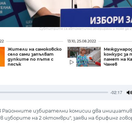
Субтитрите са автоматично генерирани и може да 
022
13:10, 25.08.2022
Жители на самоковско
Междунаро
село сами запълват
конкурс за 
дупките по пътя с
памет на К
пясък
Чанев
-02:17
M
ни в Районните избирателни комисии два инициат
 в изборите на 2 октомври", заяви на брифинг го