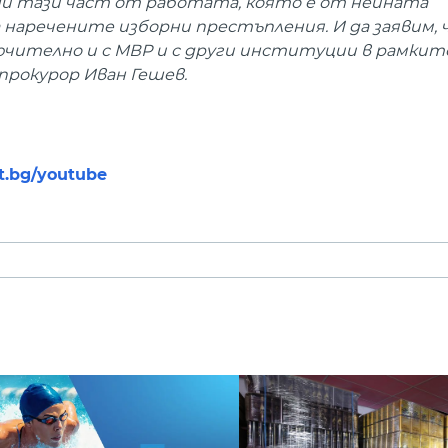
ши тази част от работата, която е от нейната
наречените изборни престъпления. И да заявим, 
ючително и с МВР и с други институции в рамкит
прокурор Иван Гешев.
nt.bg/youtube