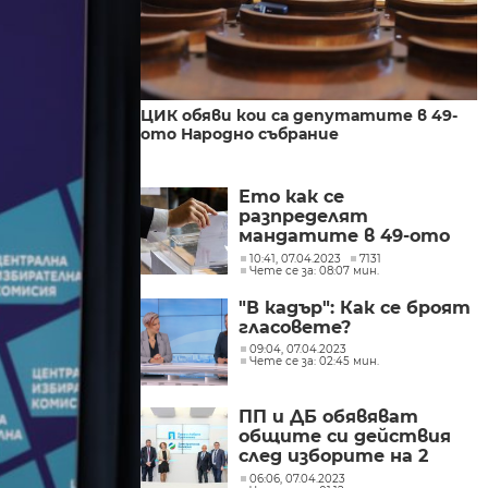
ЦИК обяви кои са депутатите в 49-
ото Народно събрание
Ето как се
разпределят
мандатите в 49-ото
Народно събрание
10:41, 07.04.2023
7131
Чете се за: 08:07 мин.
"В кадър": Как се броят
гласовете?
09:04, 07.04.2023
Чете се за: 02:45 мин.
ПП и ДБ обявяват
общите си действия
след изборите на 2
април
06:06, 07.04.2023