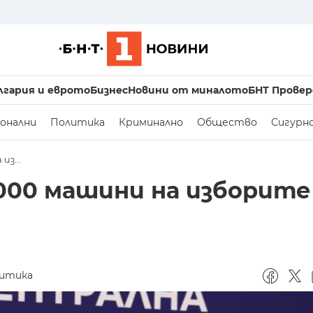
лгария и еврото
Бизнес
Новини от миналото
БНТ Провер
онални
Политика
Криминално
Общество
Сигурн
из...
 000 машини на изборите 
итика