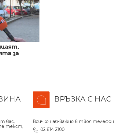
ицаят,
ята за
ВИНА
ВРЪЗКА С НАС
т вас,
Всичко най-важно в твоя телефон
те текст,
02 814 2100