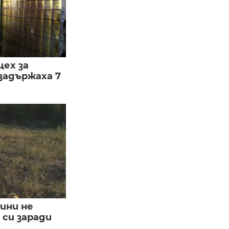
цех за
задържаха 7
ини не
си заради