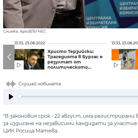
Снимка: Архив/БГНЕС
13:33, 25.08.2022
13:33, 25.08.2
Христо Терзийски:
Трагедията в Бургас е
резултат от
политическото...
Слушай новината
Play
"В законовия срок - 22 август, има регистрира
за издигане на независими кандидати за участие
ЦИК Росица Матева.