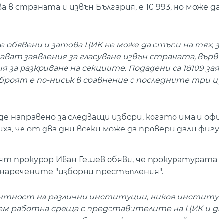
 в страната и извън България, е 10 993, но може 
обявени и затова ЦИК не може да стъпи на тях, з
ват заявления за гласуване извън страната, върв
я за разкриване на секциите. Подадени са 18109 за
броят е по-нисък в сравнение с последните три из
 направено за следващи избори, когато има и оф
, че от два дни всеки може да провери дали фигу
ият прокурор Иван Гешев обяви, че прокуратурата
 наречените "изборни престъпления".
тност на различни институции, никоя институц
ведем работна среща с представителите на ЦИК и д