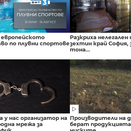
 европейското
Разкриха нелегален 
во по плувни спортове
зехтин край София, 
тона...
 у нас организатор на
Производители на д
одна мрежа за
берат продукцията 
ик...
ниските...