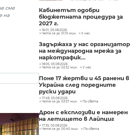
Пеевски
че сме
Кабинетът одобри
е на
бюджетната процедура за
2027 г.
16:01, 05.08.2026
Чете се за: 01:15 мин.
У нас
Задържаха у нас организатор
на международна мрежа за
наркотрафик...
18:05, 05.08.2026
Чете се за: 02:52 мин.
У нас
Поне 17 жертви и 45 ранени в
Украйна след поредните
руски удари
17:49, 05.08.2026
Чете се за: 03:57 мин.
По света
Дрон с експлозиви е намерен
на летището в Лайпциг
17:35, 05.08.2026
Чете се за: 00:40 мин.
По света