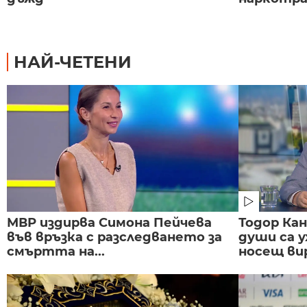
НАЙ-ЧЕТЕНИ
МВР издирва Симона Пейчева
Тодор Ка
във връзка с разследването за
души са у
смъртта на...
носещ вир