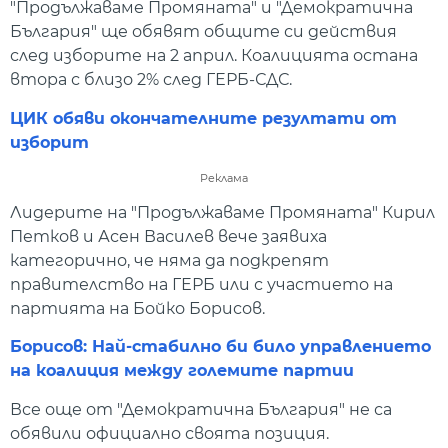
"Продължаваме Промяната" и "Демократична
България" ще обявят общите си действия
след изборите на 2 април. Коалицията остана
втора с близо 2% след ГЕРБ-СДС.
ЦИК обяви окончателните резултати от
изборит
Реклама
Лидерите на "Продължаваме Промяната" Кирил
Петков и Асен Василев вече заявиха
категорично, че няма да подкрепят
правителство на ГЕРБ или с участието на
партията на Бойко Борисов.
Борисов: Най-стабилно би било управлението
на коалиция между големите партии
Все още от "Демократична България" не са
обявили официално своята позиция.