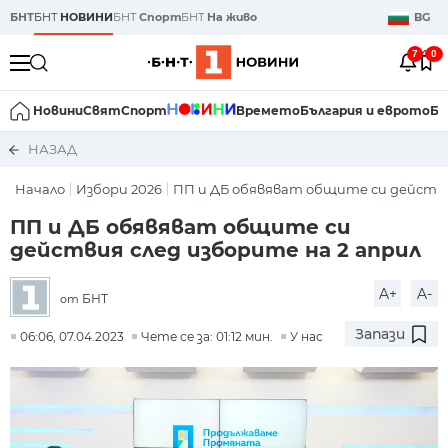
БНТ
БНТ
НОВИНИ
БНТ
Спорт
БНТ
На живо
BG
7
0
Новини
Свят
Спорт
Времето
България и еврото
Би
НАЗАД
Начало
Избори 2026
ПП и ДБ обявяват общите си действия
ПП и ДБ обявяват общите си
действия след изборите на 2 април
A+
A-
БНТ
от
Запази
06:06, 07.04.2023
Чете се за: 01:12 мин.
У нас