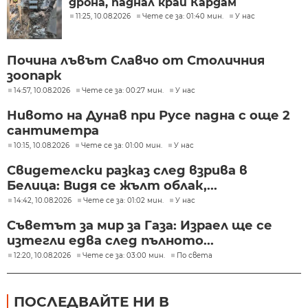
дрона, паднал край Кардам
11:25, 10.08.2026
Чете се за: 01:40 мин.
У нас
Почина лъвът Славчо от Столичния
зоопарк
14:57, 10.08.2026
Чете се за: 00:27 мин.
У нас
Нивото на Дунав при Русе падна с още 2
сантиметра
10:15, 10.08.2026
Чете се за: 01:00 мин.
У нас
Свидетелски разказ след взрива в
Белица: Видя се жълт облак,...
14:42, 10.08.2026
Чете се за: 01:02 мин.
У нас
Съветът за мир за Газа: Израел ще се
изтегли едва след пълното...
12:20, 10.08.2026
Чете се за: 03:00 мин.
По света
ПОСЛЕДВАЙТЕ НИ В