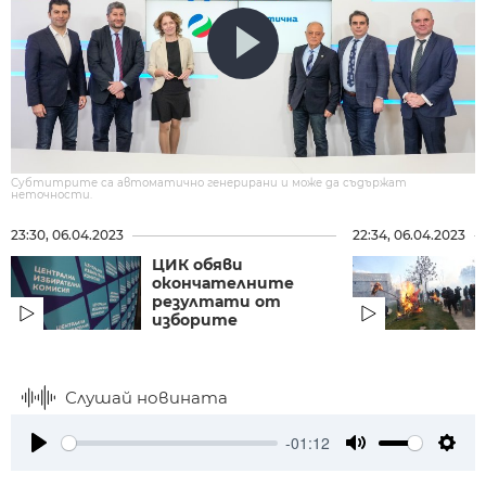
Субтитрите са автоматично генерирани и може да съдържат
неточности.
23:30, 06.04.2023
22:34, 06.04.2023
ЦИК обяви
окончателните
резултати от
изборите
Слушай новината
-01:12
Play
Mute
Setti