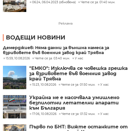
06:24, 06.04.2023 (обновена)
Чете се за: 01:40 мин.
Реклама
ВОДЕЩИ НОВИНИ
Демерджиев: Няма данни за външна намеса за
взривовете във военния завод край Трявна
15:59, 10.08.2026
Чете се за: 03:40 мин.
У нас
"ЕМКО": Изключва се човешка грешка
за взривовете във военния завод
край Трявна
15:23, 10.08.2026
Чете се за: 01:50 мин.
У нас
Украйна не е насочвала умишлено
безпилотни летателни апарати
към България
17:06, 10.08.2026
Чете се за: 01:32 мин.
У нас
Първо по БНТ: Вижте останките от