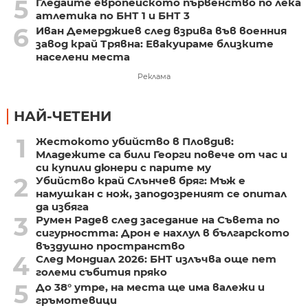
5
Гледайте европейското първенство по лека
атлетика по БНТ 1 и БНТ 3
6
Иван Демерджиев след взрива във военния
завод край Трявна: Евакуираме близките
населени места
Реклама
НАЙ-ЧЕТЕНИ
1
Жестокото убийство в Пловдив:
Младежите са били Георги повече от час и
си купили дюнери с парите му
2
Убийство край Слънчев бряг: Мъж е
намушкан с нож, заподозреният се опитал
да избяга
3
Румен Радев след заседание на Съвета по
сигурността: Дрон е нахлул в българското
въздушно пространство
4
След Мондиал 2026: БНТ излъчва още пет
големи събития пряко
5
До 38° утре, на места ще има валежи и
гръмотевици