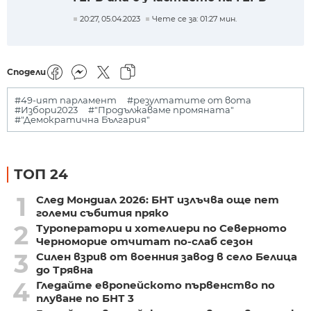
20:27, 05.04.2023
Чете се за: 01:27 мин.
Сподели
#49-ият парламент
#резултатите от вота
#Избори2023
#"Продължаваме промяната"
#"Демократична България"
ТОП 24
1
След Мондиал 2026: БНТ излъчва още пет
големи събития пряко
2
Туроператори и хотелиери по Северното
Черноморие отчитат по-слаб сезон
3
Силен взрив от военния завод в село Белица
до Трявна
4
Гледайте европейското първенство по
плуване по БНТ 3