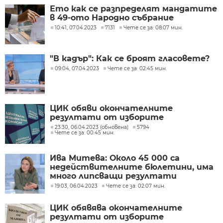
Ето как се разпределят мандатите
в 49-ото Народно събрание
10:41, 07.04.2023
7131
Чете се за: 08:07 мин.
"В кадър": Как се броят гласовете?
09:04, 07.04.2023
Чете се за: 02:45 мин.
ЦИК обяви окончателните
резултати от изборите
23:30, 06.04.2023 (обновена)
5794
Чете се за: 00:45 мин.
Ива Митева: Около 45 000 са
недействителните бюлетини, има
много липсващи резултати
19:03, 06.04.2023
Чете се за: 02:07 мин.
ЦИК обявява окончателните
резултати от изборите