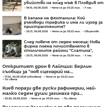
убийство на млад мъж в Пловдив от
тийнейджъри
18:10, 06.08.2026
Чете се за: 04:25 мин.
У нас
В капана на фентанила: Кой
ръководи трафика и има ли изход за
пристрастените?
20:21, 06.08.2026
Чете се за: 05:22 мин.
Общество
След повече от седем месеца: Нова
фирма поема почистването в
столичните райони "Слатина",
"Подуяне" и "Изгрев"
20:31, 06.08.2026
Чете се за: 02:30 мин.
У нас
Откритият дрон в Лайпциг: Берлин
съобщи за "нов сценарий на...
17:20, 06.08.2026 (обновена)
Чете се за: 02:22 мин.
По света
Киев порази две руски рафинерии, най-
малко седем души загинаха при...
20:36, 06.08.2026
Чете се за: 00:50 мин.
По света