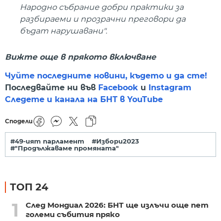
Народно събрание добри практики за
разбираеми и прозрачни преговори да
бъдат нарушавани".
Вижте още в прякото включване
Чуйте последните новини, където и да сте!
Последвайте ни във
Facebook
и
Instagram
Следете и канала на БНТ в YouTube
Сподели
#49-ият парламент
#Избори2023
#"Продължаваме промяната"
ТОП 24
1
След Мондиал 2026: БНТ ще излъчи още пет
големи събития пряко