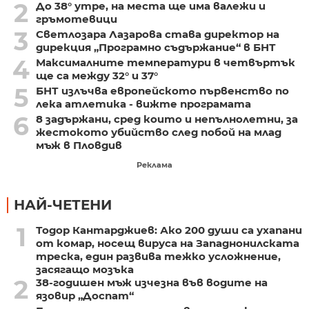
2
До 38° утре, на места ще има валежи и
гръмотевици
3
Светлозара Лазарова става директор на
дирекция „Програмно съдържание“ в БНТ
4
Максималните температури в четвъртък
ще са между 32° и 37°
5
БНТ излъчва европейското първенство по
лека атлетика - вижте програмата
6
8 задържани, сред които и непълнолетни, за
жестокото убийство след побой на млад
мъж в Пловдив
Реклама
НАЙ-ЧЕТЕНИ
1
Тодор Кантарджиев: Ако 200 души са ухапани
от комар, носещ вируса на Западнонилската
треска, един развива тежко усложнение,
засягащо мозъка
2
38-годишен мъж изчезна във водите на
язовир „Доспат“