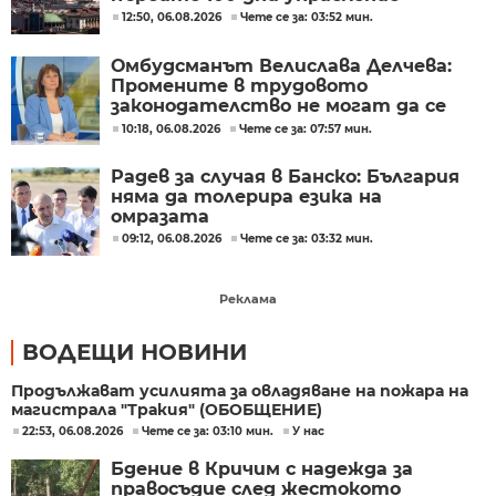
12:50, 06.08.2026
Чете се за: 03:52 мин.
Омбудсманът Велислава Делчева:
Промените в трудовото
законодателство не могат да се
правят през бюджета
10:18, 06.08.2026
Чете се за: 07:57 мин.
Радев за случая в Банско: България
няма да толерира езика на
омразата
09:12, 06.08.2026
Чете се за: 03:32 мин.
Реклама
ВОДЕЩИ НОВИНИ
Продължават усилията за овладяване на пожара на
магистрала "Тракия" (ОБОБЩЕНИЕ)
22:53, 06.08.2026
Чете се за: 03:10 мин.
У нас
Бдение в Кричим с надежда за
правосъдие след жестокото