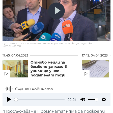
Субтитрите са автоматично генерирани и може да съдържат
неточности.
17:45, 04.04.2023
17:42, 04.04.2023
Отново мейли за
бомбени заплахи в
училища у нас -
подателят този...
Слушай новината
-02:21
Play
Mute
Setti
"Продължаваме Промяната" няма да подкрепи