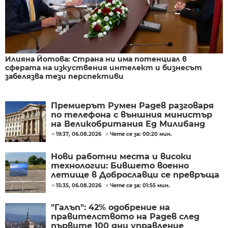
Илияна Йотова: Страна ни има потенциал в
сферата на изкуствения интелект и бизнесът
забелязва тези перспективи
Премиерът Румен Радев разговаря
по телефона с външния министър
на Великобритания Ед Милибанд
19:37, 06.08.2026
Чете се за: 00:20 мин.
Нови работни места и високи
технологии: Бившето военно
летище в Доброславци се превръща
в голям космически център
15:35, 06.08.2026
Чете се за: 01:55 мин.
"Галъп": 42% одобрение на
правителството на Радев след
първите 100 дни управление