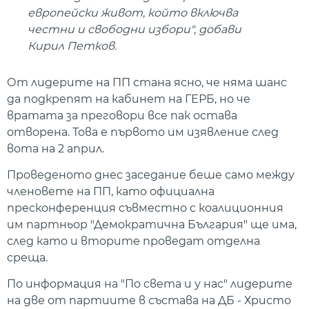
европейски живот, който включва
честни и свободни избори", добави
Кирил Петков.
От лидерите на ПП стана ясно, че няма шанс
да подкрепят на кабинет на ГЕРБ, но че
вратата за преговори все пак остава
отворена. Това е първото им изявление след
вота на 2 април.
Проведеното днес заседание беше само между
членовете на ПП, като официална
пресконференция съвместно с коалиционния
им партньор "Демократична България" ще има,
след като и вторите проведат отделна
среща.
По информация на "По света и у нас" лидерите
на две от партиите в състава на ДБ - Христо