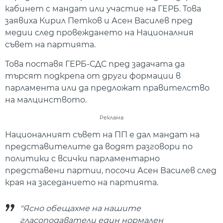
кабинет с мандат или участие на ГЕРБ. Това
заявиха Кирил Петков и Асен Василев пред
медии след провеждането на Националния
съвет на партията.
Това поставя ГЕРБ-СДС пред задачата да
търсят подкрепа от други формации в
парламента или да предложат правителство
на малцинството.
Реклама
Националният съвет на ПП е дал мандат на
представителите да водят разговори по
политики с всички парламентарно
представени партии, посочи Асен Василев след
края на заседанието на партията.
"Ясно обещахме на нашите
гласоподаватели един нормален