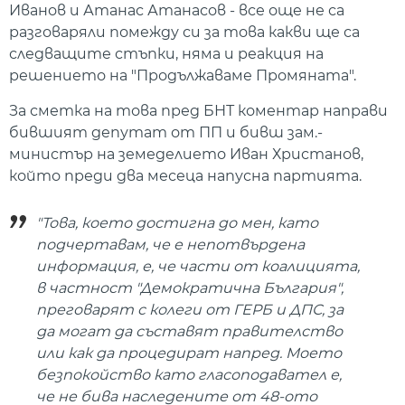
Иванов и Атанас Атанасов - все още не са
разговаряли помежду си за това какви ще са
следващите стъпки, няма и реакция на
решението на "Продължаваме Промяната".
За сметка на това пред БНТ коментар направи
бившият депутат от ПП и бивш зам.-
министър на земеделието Иван Христанов,
който преди два месеца напусна партията.
"Това, което достигна до мен, като
подчертавам, че е непотвърдена
информация, е, че части от коалицията,
в частност "Демократична България",
преговарят с колеги от ГЕРБ и ДПС, за
да могат да съставят правителство
или как да процедират напред. Моето
безпокойство като гласоподавател е,
че не бива наследените от 48-ото