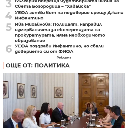
3
България посреща чудотворната икона на
Света Богородица – "Хавайска"
4
УЕФА готви вот на недоверие срещу Джани
Инфантино
5
Ива Михайлова: Полицаят, направил
измерванията за експертизата на
прокуратурата, няма необходимото
образование
6
УЕФА поздрави Инфантино, но свали
доверието си от ФИФА
Реклама
ОЩЕ ОТ: ПОЛИТИКА