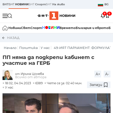
БНТ
БНТ
НОВИНИ
БНТ
Спорт
БНТ
На живо
BG
0
0
Новини
Свят
Спорт
Времето
България и еврото
Би
НАЗАД
Начало
Политика
У нас
49-ИЯТ ПАРЛАМЕНТ: ФОРМУЛАТ
ПП няма да подкрепи кабинет с
участие на ГЕРБ
Ирина Цонева
A+
A-
от
Всичко от автора
18:02, 04.04.2023
6389
Чете се за: 02:40 мин.
Запази
У нас