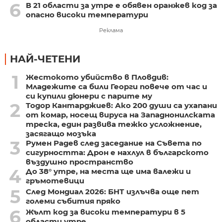
6
В 21 области за утре е обявен оранжев код за
опасно високи температури
Реклама
НАЙ-ЧЕТЕНИ
1
Жестокото убийство в Пловдив:
Младежите са били Георги повече от час и
си купили дюнери с парите му
2
Тодор Кантарджиев: Ако 200 души са ухапани
от комар, носещ вируса на Западнонилската
треска, един развива тежко усложнение,
засягащо мозъка
3
Румен Радев след заседание на Съвета по
сигурността: Дрон е нахлул в българското
въздушно пространство
4
До 38° утре, на места ще има валежи и
гръмотевици
5
След Мондиал 2026: БНТ излъчва още пет
големи събития пряко
6
Жълт код за високи температури в 5
области утре