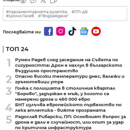
#парламентарната рулетка
#ПП-ДБ
#Цончо Ганев
#"Възраждане"
Последвайте ни
ТОП 24
1
Румен Радев след заседание на Съвета по
сигурността: Дрон е нахлул в българското
въздушно пространство
2
Опасно високи температури днес, валежи и
гръмотевици утре
3
Гонка с полицията в столичния квартал
"Борово", задържан е мъж, у когото са
намерени дрога и 460 000 евро
4
БНТ излъчва европейското първенство по
лека атлетика - вижте програмата
5
Радослав Рибарски, ПП: Основният въпрос за
дрона е дали е случайност, или опит за удар
по критична инфраструктура