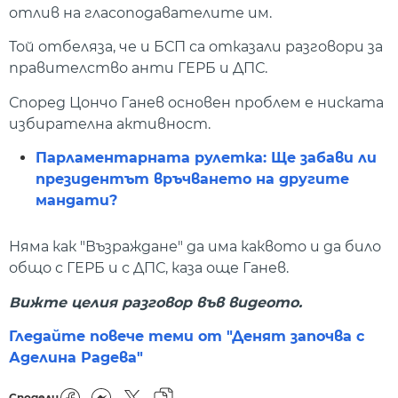
отлив на гласоподавателите им.
Той отбеляза, че и БСП са отказали разговори за
правителство анти ГЕРБ и ДПС.
Според Цончо Ганев основен проблем е ниската
избирателна активност.
Парламентарната рулетка: Ще забави ли
президентът връчването на другите
мандати?
Няма как "Възраждане" да има каквото и да било
общо с ГЕРБ и с ДПС, каза още Ганев.
Вижте целия разговор във видеото.
Гледайте повече теми от "Денят започва с
Аделина Радева"
Сподели