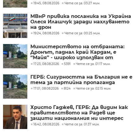
Румъния?
19:45, 08.08.2026
Чете се за: 03:27 мин.
МВнР привика посланика на Украйна
Олеся Илашчук заради нахлуването
на дрон
19:24, 08.08.2026
Чете се за: 00:25 мин.
Министерството на отбраната:
Дронът, паднал край Кардам, е
“Майя” - широко използван от
украинската армия
17:23, 08.08.2026
5391
Чете се за: 01:17 мин.
ГЕРБ: Сигурността на България не е
тема за партийна пропаганда
17:01, 08.08.2026
8124
Чете се за: 02:15 мин.
Христо Гаджев, ГЕРБ: Да видим как
правителството на Радев ще
защити националния ни интерес
16:42, 08.08.2026
Чете се за: 01:37 мин.