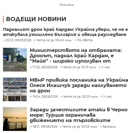
Реклама
ВОДЕЩИ НОВИНИ
Падналият дрон край Кардам: Украйна увери, че не е
атакувала умишлено България и обеща разследване
20:13, 08.08.2026
Чете се за: 00:40 мин.
По света
Министерството на отбраната:
Дронът, паднал край Кардам, е
“Майя” - широко използван от
украинската армия
17:23, 08.08.2026
Чете се за: 01:17 мин.
У нас
МВнР привика посланика на Украйна
Олеся Илашчук заради нахлуването
на дрон
19:24, 08.08.2026
Чете се за: 00:25 мин.
У нас
Заради зачестилите атаки в Черно
море: Турция ограничава
движението на търговските
кораби
18:01, 08.08.2026
Чете се за: 00:52 мин.
Балкани