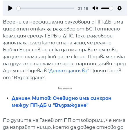
-01:16
Play
Mute
Setti
Водени са неофициални разговори с ПП-ДБ, има
директен отказ за разговор от БСП относно
коалиция срещу ГЕРБ и ДПС. Тези разговори
започнаха, след като стана ясно, че реално
Бойко Борисов не иска да има правителство,
защото няма зад кой да се скрие. Подаваме ръка
на другите парламентарни партии, заяви пред
Аделина Радева в
"Денят започва"
Цончо Ганев
от "Възраждане".
Реклама
Даниел Митов: Очевидно има синхрон
между ПП-ДБ и "Възраждане"
По думите на Ганев от ПП отговорили, че няма
да направят нищо, което да доведе отново до