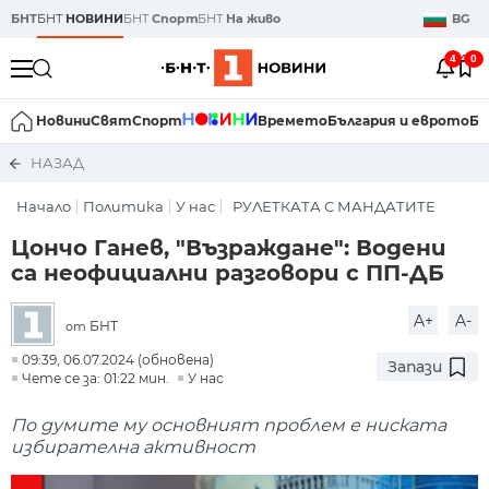
БНТ
БНТ
НОВИНИ
БНТ
Спорт
БНТ
На живо
BG
4
0
Новини
Свят
Спорт
Времето
България и еврото
Би
НАЗАД
Начало
Политика
У нас
РУЛЕТКАТА С МАНДАТИТЕ
Цончо Ганев, "Възраждане": Водени
са неофициални разговори с ПП-ДБ
A+
A-
БНТ
от
09:39, 06.07.2024 (обновена)
Запази
Чете се за: 01:22 мин.
У нас
По думите му основният проблем е ниската
избирателна активност