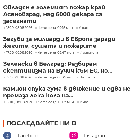
Овладян е големият пожар край
Асеновград, над 6000 декара са
засегнати
18:39, 08.08.2026
Чете се за: 02:15 мин.
У нас
Загуби за милиарди в Европа заради
жегите, сушата и пожарите
17:38, 08.08.2026
Чете се за: 02:47 мин.
Икономика
Зеленски в Белград: Разбирам
скептицизма на Вучич към ЕС, но...
15:22, 08.08.2026
Чете се за: 05:35 мин.
По света
Камион спука гума в движение и едва не
премаза лека кола на...
12:00, 08.08.2026
Чете се за: 01:07 мин.
У нас
ПОСЛЕДВАЙТЕ НИ В
Facebook
Instagram