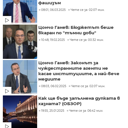
фашизъм
08:01, 06.03.2025
Чете се за: 02:07 мин.
Цончо Ганев: Бюджетът беше
вкаран по "тъмни доби"
10:48, 19.02.2025
Чете се за: 00:32 мин.
Цончо Ганев: Законът за
чуждестранните агенти не
касае институциите, а най-вече
медиите
08:03, 06.02.2025
Чете се за: 02:07 мин.
Как ще бъде запълнена дупката в
хазната? (ОБЗОР)
19:55, 25.01.2025
Чете се за: 06:42 мин.