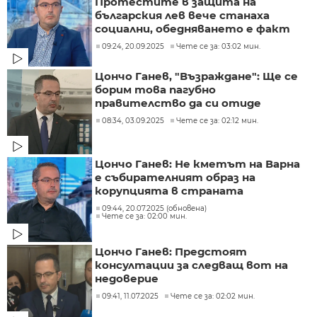
Протестите в защита на
българския лев вече станаха
социални, обедняването е факт
09:24, 20.09.2025
Чете се за: 03:02 мин.
Цончо Ганев, "Възраждане": Ще се
борим това пагубно
правителство да си отиде
08:34, 03.09.2025
Чете се за: 02:12 мин.
Цончо Ганев: Не кметът на Варна
е събирателният образ на
корупцията в страната
09:44, 20.07.2025 (обновена)
Чете се за: 02:00 мин.
Цончо Ганев: Предстоят
консултации за следващ вот на
недоверие
09:41, 11.07.2025
Чете се за: 02:02 мин.