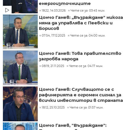
енергоизточниците
18:22, 14.03.2026
Чете се за: 03:45 мин.
Цончо Ганев: „Възраждане" никога
няма да управлява с Пеевски и
Борисов
07:54, 17.12.2025
Чете се за: 04:00 мин.
Цончо Ганев: Това правителство
загробва народа
08:19, 21.11.2025
Чете се за: 04:17 мин.
Цончо Ганев: Случващото се с
рафинерията е огромен сигнал за
всички инвеститори в страната
18:12, 25.10.2025
Чете се за: 01:57 мин.
Цончо Ганев, "Възраждане":