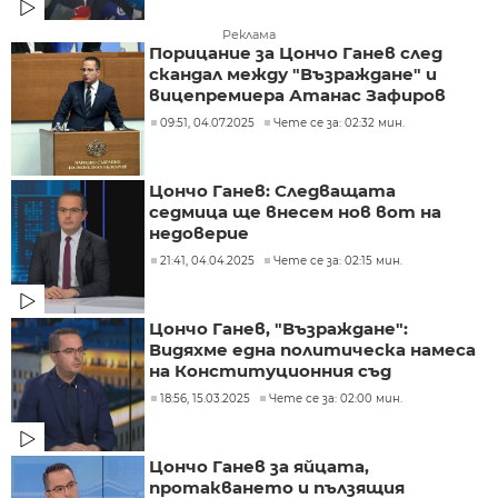
Реклама
Порицание за Цончо Ганев след
скандал между "Възраждане" и
вицепремиера Атанас Зафиров
09:51, 04.07.2025
Чете се за: 02:32 мин.
Цончо Ганев: Следващата
седмица ще внесем нов вот на
недоверие
21:41, 04.04.2025
Чете се за: 02:15 мин.
Цончо Ганев, "Възраждане":
Видяхме една политическа намеса
на Конституционния съд
18:56, 15.03.2025
Чете се за: 02:00 мин.
Цончо Ганев за яйцата,
протакването и пълзящия