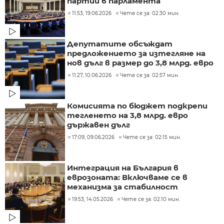
партии в парламента
11:53, 19.06.2026
Чете се за: 02:30 мин.
Депутатите обсъждат
предложението за изтегляне на
нов дълг в размер до 3,8 млрд. евро
11:27, 10.06.2026
Чете се за: 02:57 мин.
Комисията по бюджет подкрепи
тегленето на 3,8 млрд. евро
държавен дълг
17:09, 09.06.2026
Чете се за: 02:15 мин.
Интеграция на България в
еврозоната: Включваме се в
механизма за стабилност
19:53, 14.05.2026
Чете се за: 02:10 мин.