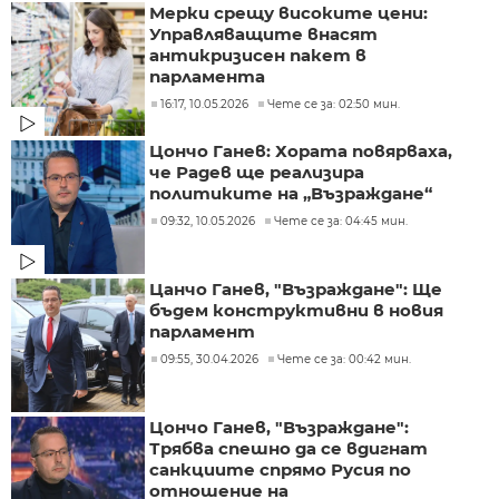
Мерки срещу високите цени:
Управляващите внасят
антикризисен пакет в
парламента
16:17, 10.05.2026
Чете се за: 02:50 мин.
Цончо Ганев: Хората повярваха,
че Радев ще реализира
политиките на „Възраждане“
09:32, 10.05.2026
Чете се за: 04:45 мин.
Цанчо Ганев, "Възраждане": Ще
бъдем конструктивни в новия
парламент
09:55, 30.04.2026
Чете се за: 00:42 мин.
Цончо Ганев, "Възраждане":
Трябва спешно да се вдигнат
санкциите спрямо Русия по
отношение на