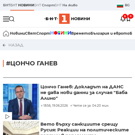
БНТ
БНТ
НОВИНИ
БНТ
Спорт
БНТ
На живо
BG
6
0
Новини
Свят
Спорт
Времето
България и еврото
Би
НАЗАД
#ЦОНЧО ГАНЕВ
Цончо Ганев: Докладът на ДАНС
не дава нови данни за случая "Баба
Алино"
18:56, 19.06.2026
Чете се за: 04:20 мин.
Вето върху санкциите срещу
Русия: Реакции на политическите