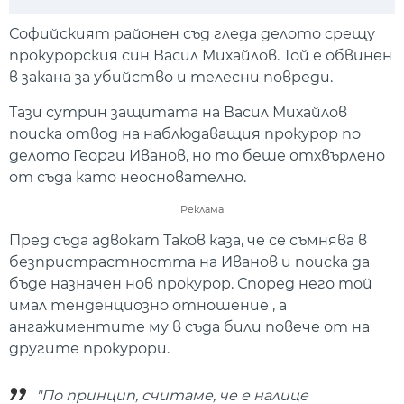
Play
Mute
Setti
Софийският районен съд гледа делото срещу
прокурорския син Васил Михайлов. Той е обвинен
в закана за убийство и телесни повреди.
Тази сутрин защитата на Васил Михайлов
поиска отвод на наблюдаващия прокурор по
делото Георги Иванов, но то беше отхвърлено
от съда като неоснователно.
Реклама
Пред съда адвокат Таков каза, че се съмнява в
безпристрастността на Иванов и поиска да
бъде назначен нов прокурор. Според него той
имал тенденциозно отношение , а
ангажиментите му в съда били повече от на
другите прокурори.
"По принцип, считаме, че е налице