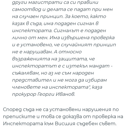
други магистрати са си правили
самоотвод и делата се падат при мен
на случаен принцип. За което, както
казах в съда, има подаден сигнал в
инспектората. Сигналът е подаден
лично от мен. Има извършена проверка
и е установено, че случайният принцип
не е нарушаван. А относно
възраженията на защитата, че
инспекторатът е с изтекъл мандат -
съжалявам, но аз не съм народен
представител и не мога да избирам
членовете на инспектората", каза
прокурор Георги Иванов.
Според съда не са установени нарушения по
преписките и това се доказва от проверка на
Инспектората към Висшия съдебен съвет.