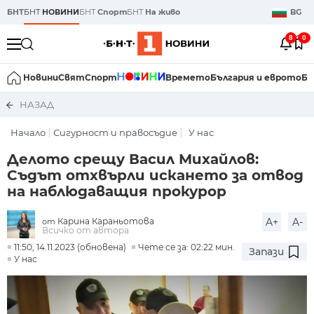
БНТ
БНТ
НОВИНИ
БНТ
Спорт
БНТ
На живо
BG
8
0
Новини
Свят
Спорт
Времето
България и еврото
Би
НАЗАД
Начало
Сигурност и правосъдие
У нас
Делото срещу Васил Михайлов:
Съдът отхвърли искането за отвод
на наблюдаващия прокурор
Карина Караньотова
A+
A-
от
Всичко от автора
11:50, 14.11.2023 (обновена)
Чете се за: 02:22 мин.
Запази
У нас