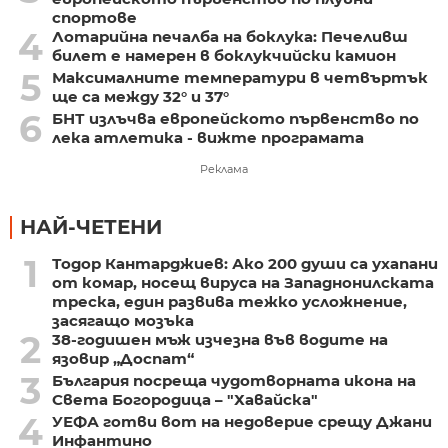
спортове
4
Лотарийна печалба на боклука: Печеливш
билет е намерен в боклукчийски камион
5
Максималните температури в четвъртък
ще са между 32° и 37°
6
БНТ излъчва европейското първенство по
лека атлетика - вижте програмата
Реклама
НАЙ-ЧЕТЕНИ
1
Тодор Кантарджиев: Ако 200 души са ухапани
от комар, носещ вируса на Западнонилската
треска, един развива тежко усложнение,
засягащо мозъка
2
38-годишен мъж изчезна във водите на
язовир „Доспат“
3
България посреща чудотворната икона на
Света Богородица – "Хавайска"
4
УЕФА готви вот на недоверие срещу Джани
Инфантино