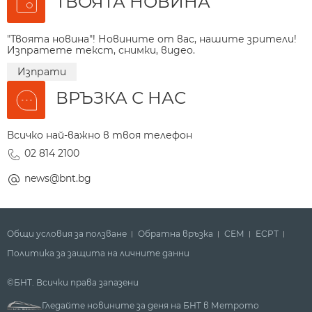
ТВОЯТА НОВИНА
"Твоята новина"! Новините от вас, нашите зрители!
Изпратете текст, снимки, видео.
Изпрати
ВРЪЗКА С НАС
Всичко най-важно в твоя телефон
02 814 2100
news@bnt.bg
Общи условия за ползване
Обратна връзка
СЕМ
ECPT
Политика за защита на личните данни
©БНТ. Всички права запазени
Гледайте новините за деня на БНТ в Метрото