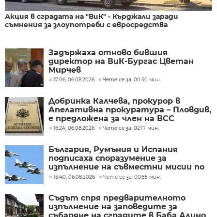
Акция в сградата на "ВиК" - Кърджали заради
съмнения за злоупотреби с евросредства
Задържаха отново бившия
директор на ВиК-Бургас Цветан
Мирчев
17:06, 06.08.2026
Чете се за: 00:50 мин.
Добринка Калчева, прокурор в
Апелативна прокуратура – Пловдив,
е предложена за член на ВСС
16:24, 06.08.2026
Чете се за: 02:17 мин.
България, Румъния и Испания
подписаха споразумение за
изпълнение на съвместни мисии по
охрана на въздушното
15:40, 06.08.2026
Чете се за: 00:55 мин.
пространство
Съдът спря предварителното
изпълнение на заповедите за
събаряне на сградите в Баба Алино