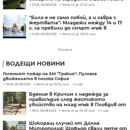
15:06, 06.08.2026
Чете се за: 01:02 мин.
"Било е не само побой, а и гавра с
жертвата": Младежи между 14 и 17
г. са пребили до смърт мъж в
Пловдив
14:56, 06.08.2026
Чете се за: 06:00 мин.
Реклама
ВОДЕЩИ НОВИНИ
Големият пожар на АМ "Тракия": Пуснаха
движението в посока София
19:48, 06.08.2026
Чете се за: 02:32 мин.
У нас
Бдение в Кричим с надежда за
правосъдие след жестокото
убийство на млад мъж в Пловдив от
тийнейджъри
18:10, 06.08.2026
Чете се за: 04:25 мин.
У нас
Шокиращ случай от Долна
Митрополия: Шофьор свали дете от