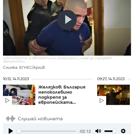
Субтитрите са автоматично генерирани и може да съдържат
неточности.
Снимка: БГНЕС/Архив
10:13, 14.11.2023
09:27, 14.11.2023
Желязков: България
непоколебимо
подкрепя за
европейската...
Слушай новината
-02:12