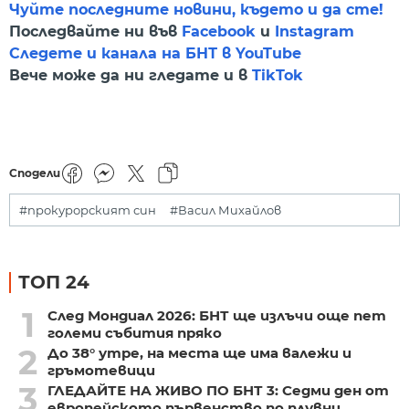
Чуйте последните новини, където и да сте!
Последвайте ни във
Facebook
и
Instagram
Следете и канала на БНТ в YouTube
Вече може да ни гледате и в
TikTok
Сподели
#прокурорският син
#Васил Михайлов
ТОП 24
1
След Мондиал 2026: БНТ ще излъчи още пет
големи събития пряко
2
До 38° утре, на места ще има валежи и
гръмотевици
3
ГЛЕДАЙТЕ НА ЖИВО ПО БНТ 3: Седми ден от
европейското първенство по плувни