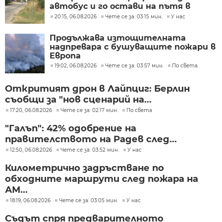
автобус и го остави на пътя в
жегата
20:15, 06.08.2026
Чете се за: 03:15 мин.
У нас
Продължава изтощителната
надпревара с бушуващите пожари в
Европа
19:02, 06.08.2026
Чете се за: 03:57 мин.
По света
Откритият дрон в Лайпциг: Берлин
съобщи за "нов сценарий на...
17:20, 06.08.2026
Чете се за: 02:17 мин.
По света
"Галъп": 42% одобрение на
правителството на Радев след...
12:50, 06.08.2026
Чете се за: 03:52 мин.
У нас
Километрично задръстване по
обходните маршрути след пожара на
АМ...
18:19, 06.08.2026
Чете се за: 03:05 мин.
У нас
Съдът спря предварителното