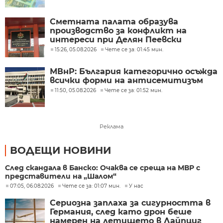
Сметната палата образува
производство за конфликт на
интереси при Делян Пеевски
15:26, 05.08.2026
Чете се за: 01:45 мин.
МВнР: България категорично осъжда
всички форми на антисемитизъм
11:50, 05.08.2026
Чете се за: 01:52 мин.
Реклама
ВОДЕЩИ НОВИНИ
След скандала в Банско: Очаква се среща на МВР с
представители на „Шалом“
07:05, 06.08.2026
Чете се за: 01:07 мин.
У нас
Сериозна заплаха за сигурността в
Германия, след като дрон беше
намерен на летището в Лайпциг