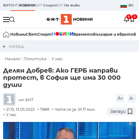
БНТ
БНТ
НОВИНИ
БНТ
Спорт
БНТ
На живо
BG
0
0
Новини
Свят
Спорт
Времето
България и еврото
Би
НАЗАД
Начало
Политика
У нас
Делян Добрев: Ако ГЕРБ направи
протест, в София ще има 30 000
души
A+
A-
БНТ
от
21:15, 13.05.2022
7688
Чете се за: 01:17 мин.
Запази
У нас