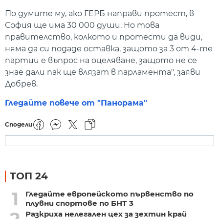
По думите му, ако ГЕРБ направи протест, в
София ще има 30 000 души. Но това
правителство, колкото и протести да види,
няма да си подаде оставка, защото за 3 от 4-те
партии е въпрос на оцеляване, защото не се
знае дали пак ще влязат в парламента", заяви
Добрев.
Гледайте повече от "Панорама"
Сподели
ТОП 24
1
Гледайте европейското първенство по
плувни спортове по БНТ 3
Разкриха нелегален цех за зехтин край