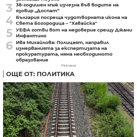
3
38-годишен мъж изчезна във водите на
язовир „Доспат“
4
България посреща чудотворната икона на
Света Богородица – "Хавайска"
5
УЕФА готви вот на недоверие срещу Джани
Инфантино
6
Ива Михайлова: Полицаят, направил
измерванията за експертизата на
прокуратурата, няма необходимото
образование
Реклама
ОЩЕ ОТ: ПОЛИТИКА