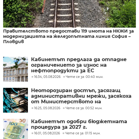
Правителството предостави 119 имота на НКЖИ за
модернизацията на железопътната линия София –
Пловдив
Кабинетът предлага да отпадне
ограничението за износ на
нефтопродукти за ЕС
16:34, 05.08.2026
Чете се за: 00:40 мин.
Неоторозиран достъп, засягащ
административни мрежи, засякоха
от Министерството на
иновациите
16:25, 05.08.2026
Чете се за: 00:52 мин.
Кабинетът одобри бюджетната
процедура за 2027 г.
16:01, 05.08.2026
Чете се за: 01:15 мин.