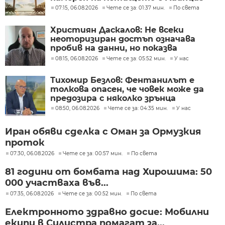
07:15, 06.08.2026
Чете се за: 01:37 мин.
По света
Християн Даскалов: Не всеки
неоторизиран достъп означава
пробив на данни, но показва
сериозни пропуски в
08:15, 06.08.2026
Чете се за: 05:52 мин.
У нас
киберсигурността
Тихомир Безлов: Фентанилът е
толкова опасен, че човек може да
предозира с няколко зрънца
08:50, 06.08.2026
Чете се за: 04:35 мин.
У нас
Иран обяви сделка с Оман за Ормузкия
проток
07:30, 06.08.2026
Чете се за: 00:57 мин.
По света
81 години от бомбата над Хирошима: 50
000 участваха във...
07:35, 06.08.2026
Чете се за: 00:52 мин.
По света
Електронното здравно досие: Мобилни
екипи в Силистра помагат за...