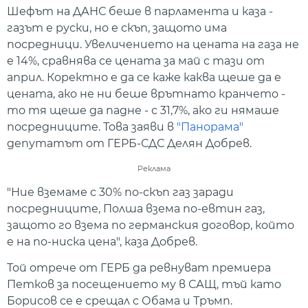
Шефът на ДАНС беше в парламента и каза -
газът е руски, но е скъп, защото има
посредници. Увеличението на цената на газа не
е 14%, сравнява се цената за май с тази от
април. Коректно е да се каже каква щеше да е
цената, ако не ни беше врътнато кранчето -
то тя щеше да падне - с 31,7%, ако ги нямаше
посредниците. Това заяви в
"Панорама"
депутатът от ГЕРБ-СДС Делян Добрев.
Реклама
"Ние вземаме с 30% по-скъп газ заради
посредниците, Полша взема по-евтин газ,
защото го взема по германския договор, който
е на по-ниска цена", каза Добрев.
Той отрече от ГЕРБ да ревнуват премиера
Петков за посещението му в САЩ, тъй като
Борисов се е срещал с Обама и Тръмп.