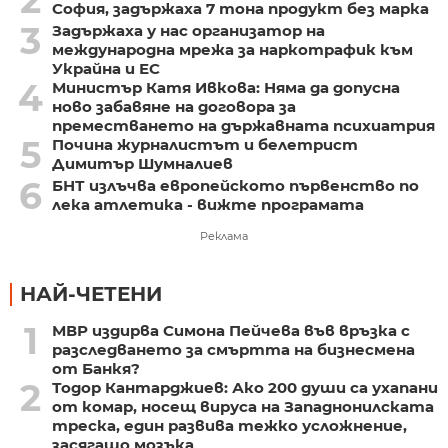
2
София, задържаха 7 тона продукт без марка
3
Задържаха у нас организатор на
международна мрежа за наркотрафик към
Украйна и ЕС
4
Министър Катя Ивкова: Няма да допусна
ново забавяне на договора за
преместването на държавната психиатрия
5
Почина журналистът и белетрист
Димитър Шумналиев
6
БНТ излъчва европейското първенство по
лека атлетика - вижте програмата
Реклама
НАЙ-ЧЕТЕНИ
1
МВР издирва Симона Пейчева във връзка с
разследването за смъртта на бизнесмена
от Банкя?
2
Тодор Кантарджиев: Ако 200 души са ухапани
от комар, носещ вируса на Западнонилската
треска, един развива тежко усложнение,
засягащо мозъка