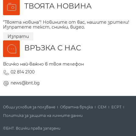
ТВОЯТА НОВИНА
"Твоята новина"! Новините от вас, нашите зрители!
Изпратете текст, снимки, видео.
Изпрати
ВРЪЗКА С НАС
Всичко най-важно в твоя телефон
02 814 2100
news@bnt.bg
Общи условия за ползване
Обратна връзка
СЕМ
ECPT
Политика за защита на личните данни
©БНТ. Всички права запазени