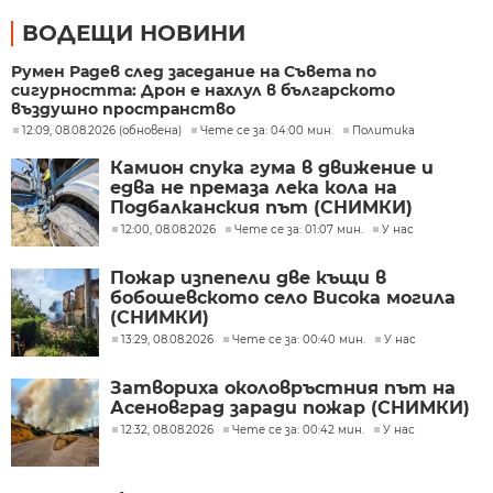
ВОДЕЩИ НОВИНИ
Румен Радев след заседание на Съвета по
сигурността: Дрон е нахлул в българското
въздушно пространство
12:09, 08.08.2026 (обновена)
Чете се за: 04:00 мин.
Политика
Камион спука гума в движение и
едва не премаза лека кола на
Подбалканския път (СНИМКИ)
12:00, 08.08.2026
Чете се за: 01:07 мин.
У нас
Пожар изпепели две къщи в
бобошевското село Висока могила
(СНИМКИ)
13:29, 08.08.2026
Чете се за: 00:40 мин.
У нас
Затвориха околовръстния път на
Асеновград заради пожар (СНИМКИ)
12:32, 08.08.2026
Чете се за: 00:42 мин.
У нас