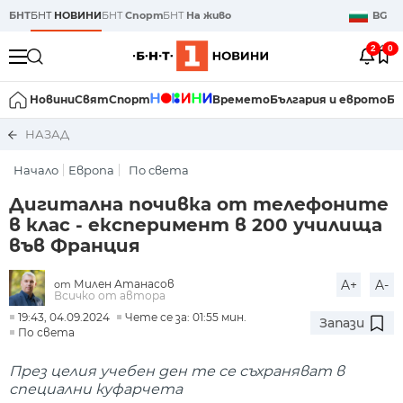
БНТ
БНТ
НОВИНИ
БНТ
Спорт
БНТ
На живо
BG
2
0
Новини
Свят
Спорт
Времето
България и еврото
Би
НАЗАД
Начало
Европа
По света
Дигитална почивка от телефоните
в клас - експеримент в 200 училища
във Франция
Милен Атанасов
A+
A-
от
Всичко от автора
19:43, 04.09.2024
Чете се за: 01:55 мин.
Запази
По света
През целия учебен ден те се съхраняват в
специални куфарчета