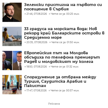
Зеленски пристигна на първото си
посещение в Сърбия
21:46, 07.08.2026
Чете се за: 00:25 мин.
33 градуса на морската вода: Нов
рекорд край Балеарските острови в
Средиземно море
20:35, 07.08.2026
Чете се за: 01:50 мин.
Европейския път на Молдова
обсъдиха по телефона премиерът
Радев и молдовският му колега
Тофан
18:50, 07.08.2026
Чете се за: 01:32 мин.
Споразумение за отбрана между
Турция, Саудитска Арабия и
Пакистан
17:47, 07.08.2026
Чете се за: 00:57 мин.
Реклама