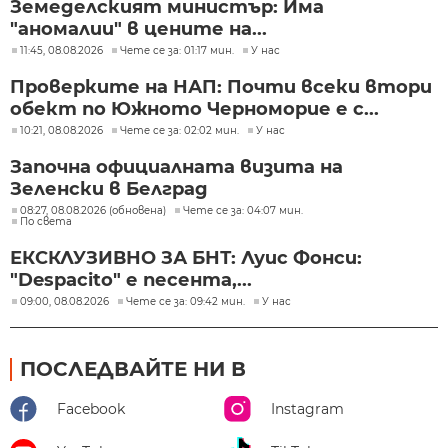
Земеделският министър: Има
"аномалии" в цените на...
11:45, 08.08.2026
Чете се за: 01:17 мин.
У нас
Проверките на НАП: Почти всеки втори
обект по Южното Черноморие е с...
10:21, 08.08.2026
Чете се за: 02:02 мин.
У нас
Започна официалната визита на
Зеленски в Белград
08:27, 08.08.2026 (обновена)
Чете се за: 04:07 мин.
По света
ЕКСКЛУЗИВНО ЗА БНТ: Луис Фонси:
"Despacito" е песента,...
09:00, 08.08.2026
Чете се за: 09:42 мин.
У нас
ПОСЛЕДВАЙТЕ НИ В
Facebook
Instagram