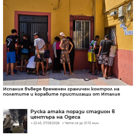
Испания въведе временен граничен контрол на
полетите и корабите пристигащи от Италия
Руска атака порази стадион в
центъра на Одеса
22:45, 07.08.2026
Чете се за: 01:15 мин.