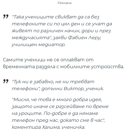
Реклама
"Така учениците свикват да са без
телефоните си по цял ден и се учат да
живеят по различен начин, дори и през
междучасията", заяви Фабиен Леру,
училищен медиатор.
Самите ученици не се оплакват от
временната раздяла с мобилните устройства.
"Тук ни е забавно, не ни трябват
телефони", допълни Виктор, ученик.
"Мисля, че това е много добра идея,
защото иначе се разсейваме по време
на уроците. По-добре е да нямаме
телефон пред нас, докато сме в час",
коментира Халима, ученичка.