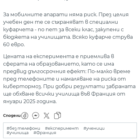
За мобилните апарати няма риск. През целия
учебен ден те се съхраняват в специални
куфарчета - по пет за всеки клас, закупени с
бюджета на училищата. Всяко куфарче струва
60 евро.
Цената на експеримента е приемлива в
сферата на образованието, като се има
предвид дългосрочния ефект: По-малко време
пред телефоните и намаляване на риска от
кибертормоз. При добри резултати забраната
ще обхване всички училища във Франция от
януари 2025 година.
Сподели
#без телефони
#експеримент
#ученици
#училища
#Франция