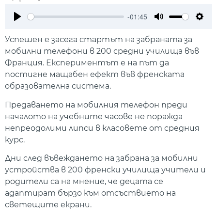
-01:45
Play
Mute
Setti
Успешен е засега стартът на забраната за
мобилни телефони в 200 средни училища във
Франция. Експериментът е на път да
постигне мащабен ефект във френската
образователна система.
Предаването на мобилния телефон преди
началото на учебните часове не поражда
непреодолими липси в класовете от средния
курс.
Дни след въвеждането на забрана за мобилни
устройства в 200 френски училища учители и
родители са на мнение, че децата се
адаптират бързо към отсъствието на
светещите екрани.