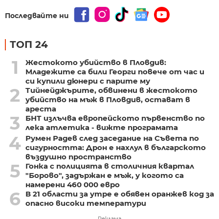
Последвайте ни
ТОП 24
1
Жестокото убийство в Пловдив:
Младежите са били Георги повече от час и
си купили дюнери с парите му
2
Тийнейджърите, обвинени в жестокото
убийство на мъж в Пловдив, остават в
ареста
3
БНТ излъчва европейското първенство по
лека атлетика - вижте програмата
4
Румен Радев след заседание на Съвета по
сигурността: Дрон е нахлул в българското
въздушно пространство
5
Гонка с полицията в столичния квартал
"Борово", задържан е мъж, у когото са
намерени 460 000 евро
6
В 21 области за утре е обявен оранжев код за
опасно високи температури
Реклама