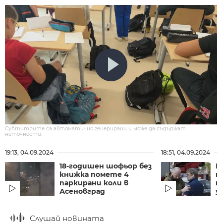
Субтитрите са автоматично генерирани и може да съдържат
неточности.
19:13, 04.09.2024
18:51, 04.09.2024
18-годишен шофьор без
Р
книжка помете 4
п
паркирани коли в
н
Асеновград
у
Слушай новината