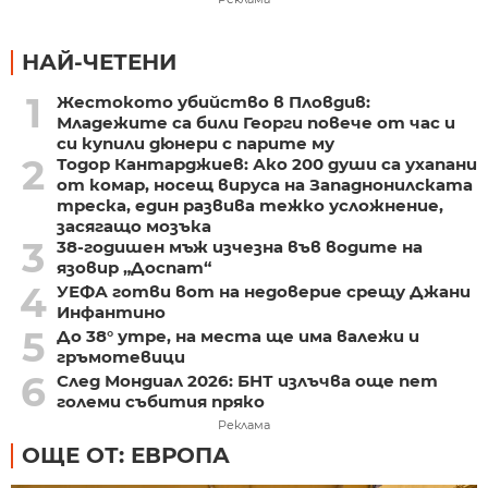
НАЙ-ЧЕТЕНИ
1
Жестокото убийство в Пловдив:
Младежите са били Георги повече от час и
си купили дюнери с парите му
2
Тодор Кантарджиев: Ако 200 души са ухапани
от комар, носещ вируса на Западнонилската
треска, един развива тежко усложнение,
засягащо мозъка
3
38-годишен мъж изчезна във водите на
язовир „Доспат“
4
УЕФА готви вот на недоверие срещу Джани
Инфантино
5
До 38° утре, на места ще има валежи и
гръмотевици
6
След Мондиал 2026: БНТ излъчва още пет
големи събития пряко
Реклама
ОЩЕ ОТ: ЕВРОПА