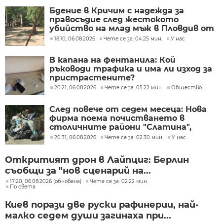
Бдение в Кричим с надежда за
правосъдие след жестокото
убийство на млад мъж в Пловдив от
тийнейджъри
18:10, 06.08.2026
Чете се за: 04:25 мин.
У нас
В капана на фентанила: Кой
ръководи трафика и има ли изход за
пристрастените?
20:21, 06.08.2026
Чете се за: 05:22 мин.
Общество
След повече от седем месеца: Нова
фирма поема почистването в
столичните райони "Слатина",
"Подуяне" и "Изгрев"
20:31, 06.08.2026
Чете се за: 02:30 мин.
У нас
Откритият дрон в Лайпциг: Берлин
съобщи за "нов сценарий на...
17:20, 06.08.2026 (обновена)
Чете се за: 02:22 мин.
По света
Киев порази две руски рафинерии, най-
малко седем души загинаха при...