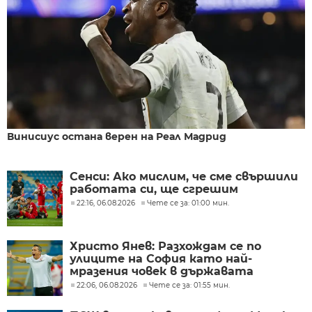
Винисиус остана верен на Реал Мадрид
Сенси: Ако мислим, че сме свършили
работата си, ще сгрешим
22:16, 06.08.2026
Чете се за: 01:00 мин.
Христо Янев: Разхождам се по
улиците на София като най-
мразения човек в държавата
22:06, 06.08.2026
Чете се за: 01:55 мин.