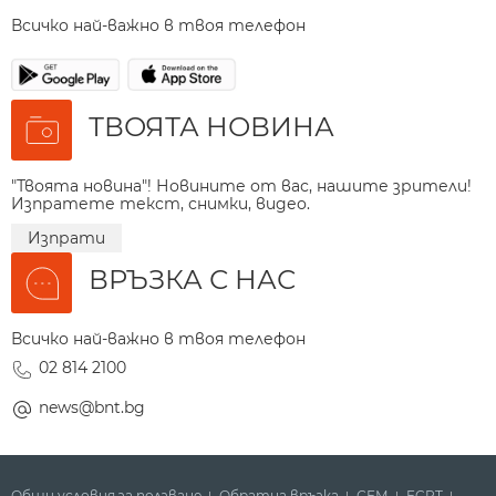
Всичко най-важно в твоя телефон
ТВОЯТА НОВИНА
"Твоята новина"! Новините от вас, нашите зрители!
Изпратете текст, снимки, видео.
Изпрати
ВРЪЗКА С НАС
Всичко най-важно в твоя телефон
02 814 2100
news@bnt.bg
Общи условия за ползване
Обратна връзка
СЕМ
ECPT