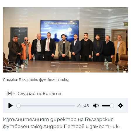
Снимка: Български футболен съюз
Слушай новината
-01:45
Play
Mute
Setti
Изпълнителният директор на Българския
футболен съюз Андрей Петров и заместник-