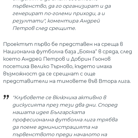
първенство, да го организират и да
генерират по-големи приходи, а и
резултати", коментира Андрей
Петров след срещите.
Проектът първо бе представен на среща в
Национална футболна база „Бояна“ в сряда, след
което Андрей Петров и Добрин Гьонов
посетиха Велико Търново, където имаха
възможност да се срещнат с още
представители на тимовете във Втора лига.
"Клубовете се включиха активно в
дискусията през тези два дни. Според
нашата идея Българската
професионална футболна лига трябва
да поеме администрацията на
първенството преди началото на