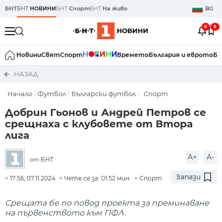
БНТ
БНТ
НОВИНИ
БНТ
Спорт
БНТ
На живо
BG
0
0
Новини
Свят
Спорт
Времето
България и еврото
Би
НАЗАД
Начало
Футбол
Български футбол
Спорт
Добрин Гьонов и Андрей Петров се
срещнаха с клубовете от Втора
лига
A+
A-
БНТ
от
Запази
17:56, 07.11.2024
Чете се за: 01:52 мин.
Спорт
Срещата бе по повод проекта за преминаване
на първенството към ПФЛ.