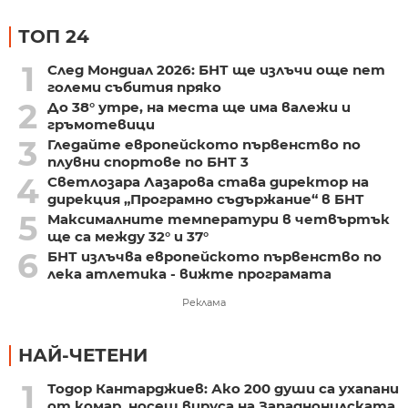
ТОП 24
1
След Мондиал 2026: БНТ ще излъчи още пет
големи събития пряко
2
До 38° утре, на места ще има валежи и
гръмотевици
3
Гледайте европейското първенство по
плувни спортове по БНТ 3
4
Светлозара Лазарова става директор на
дирекция „Програмно съдържание“ в БНТ
5
Максималните температури в четвъртък
ще са между 32° и 37°
6
БНТ излъчва европейското първенство по
лека атлетика - вижте програмата
Реклама
НАЙ-ЧЕТЕНИ
1
Тодор Кантарджиев: Ако 200 души са ухапани
от комар, носещ вируса на Западнонилската