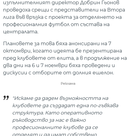
изпълнителният директор Добрин Гьонов
проведоха срещи с представители на Втора
лига във връзка с проекта за отделянето на
професионалния футбол от състава на
централата.
Плановете за това бяха анонсирани на 7
октомври, когато идеята бе презентирана
пред клубовете от елита, а в продължение на
два дни на 6 и 7 ноември бяха проведени и
дискусии с отборите от долния ешелон.
Реклама
"Искаме да дадем възможността на
клубовете да създадат една по-гъвкава
структура. Като оперативното
ръководство за нас е важно
професионалните клубове да се
отделят и да имат собствено