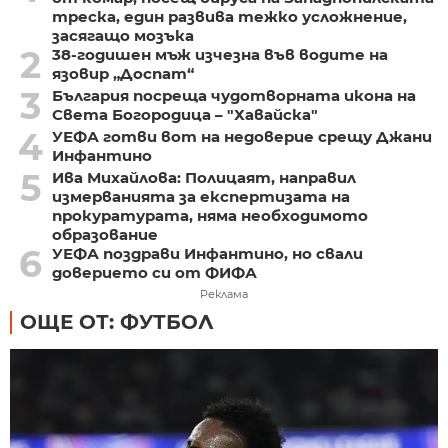
треска, един развива тежко усложнение,
засягащо мозъка
2
38-годишен мъж изчезна във водите на
язовир „Доспат“
3
България посреща чудотворната икона на
Света Богородица – "Хавайска"
4
УЕФА готви вот на недоверие срещу Джани
Инфантино
5
Ива Михайлова: Полицаят, направил
измерванията за експертизата на
прокуратурата, няма необходимото
образование
6
УЕФА поздрави Инфантино, но свали
доверието си от ФИФА
Реклама
ОЩЕ ОТ: ФУТБОЛ