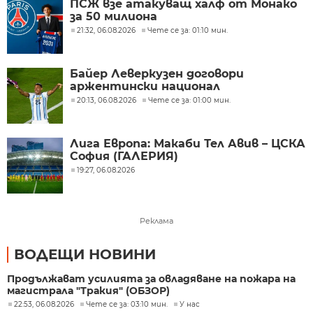
ПСЖ взе атакуващ халф от Монако
за 50 милиона
21:32, 06.08.2026
Чете се за: 01:10 мин.
Байер Леверкузен договори
аржентински национал
20:13, 06.08.2026
Чете се за: 01:00 мин.
Лига Европа: Макаби Тел Авив – ЦСКА
София (ГАЛЕРИЯ)
19:27, 06.08.2026
Реклама
ВОДЕЩИ НОВИНИ
Продължават усилията за овладяване на пожара на
магистрала "Тракия" (ОБЗОР)
22:53, 06.08.2026
Чете се за: 03:10 мин.
У нас