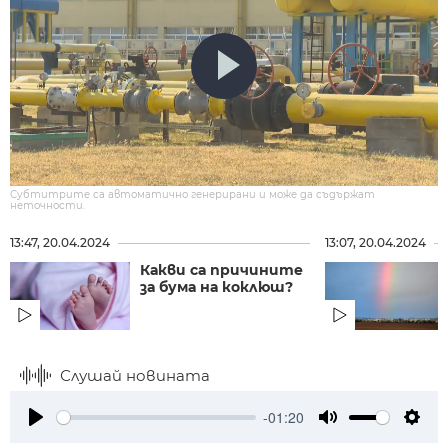
Субтитрите са автоматично генерирани и може да съдържат
неточности.
13:47, 20.04.2024
13:07, 20.04.2024
Какви са причините
за бума на коклюш?
Слушай новината
-01:20
Play
Mute
Setti