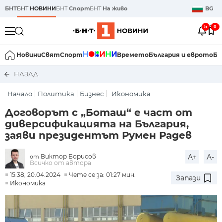
БНТ
БНТ
НОВИНИ
БНТ
Спорт
БНТ
На живо
BG
5
0
Новини
Свят
Спорт
Времето
България и еврото
Би
НАЗАД
Начало
Политика
Бизнес
Икономика
Договорът с „Боташ“ е част от
диверсификацията на България,
заяви президентът Румен Радев
Виктор Борисов
A+
A-
от
Всичко от автора
15:38, 20.04.2024
Чете се за: 01:27 мин.
Запази
Икономика