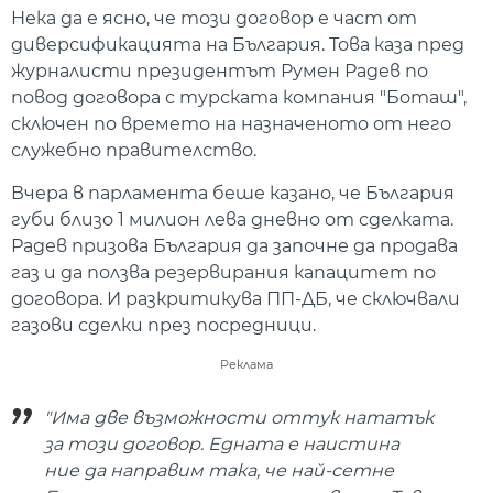
Нека да е ясно, че този договор е част от
диверсификацията на България. Това каза пред
журналисти президентът Румен Радев по
повод договора с турската компания "Боташ",
сключен по времето на назначеното от него
служебно правителство.
Вчера в парламента беше казано, че България
губи близо 1 милион лева дневно от сделката.
Радев призова България да започне да продава
газ и да ползва резервирания капацитет по
договора. И разкритикува ПП-ДБ, че сключвали
газови сделки през посредници.
Реклама
"Има две възможности оттук нататък
за този договор. Едната е наистина
ние да направим така, че най-сетне