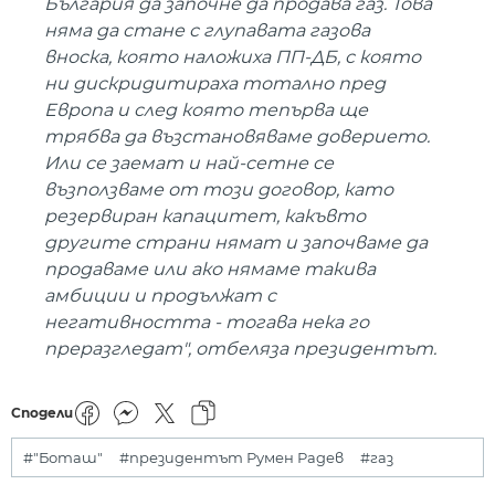
България да започне да продава газ. Това
няма да стане с глупавата газова
вноска, която наложиха ПП-ДБ, с която
ни дискридитираха тотално пред
Европа и след която тепърва ще
трябва да възстановяваме доверието.
Или се заемат и най-сетне се
възползваме от този договор, като
резервиран капацитет, какъвто
другите страни нямат и започваме да
продаваме или ако нямаме такива
амбиции и продължат с
негативността - тогава нека го
преразгледат", отбеляза президентът.
Сподели
#"Боташ"
#президентът Румен Радев
#газ