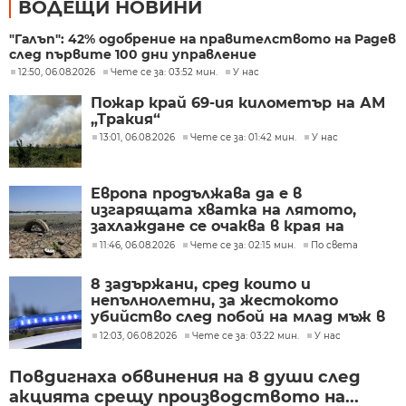
ВОДЕЩИ НОВИНИ
"Галъп": 42% одобрение на правителството на Радев
след първите 100 дни управление
12:50, 06.08.2026
Чете се за: 03:52 мин.
У нас
Пожар край 69-ия километър на АМ
„Тракия“
13:01, 06.08.2026
Чете се за: 01:42 мин.
У нас
Европа продължава да е в
изгарящата хватка на лятото,
захлаждане се очаква в края на
седмицата
11:46, 06.08.2026
Чете се за: 02:15 мин.
По света
8 задържани, сред които и
непълнолетни, за жестокото
убийство след побой на млад мъж в
Пловдив
12:03, 06.08.2026
Чете се за: 03:22 мин.
У нас
Повдигнаха обвинения на 8 души след
акцията срещу производството на...