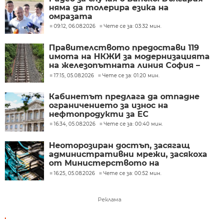
няма да толерира езика на
омразата
09:12, 06.08.2026
Чете се за: 03:32 мин.
Правителството предостави 119
имота на НКЖИ за модернизацията
на железопътната линия София –
Пловдив
17:15, 05.08.2026
Чете се за: 01:20 мин.
Кабинетът предлага да отпадне
ограничението за износ на
нефтопродукти за ЕС
16:34, 05.08.2026
Чете се за: 00:40 мин.
Неоторозиран достъп, засягащ
административни мрежи, засякоха
от Министерството на
иновациите
16:25, 05.08.2026
Чете се за: 00:52 мин.
Реклама