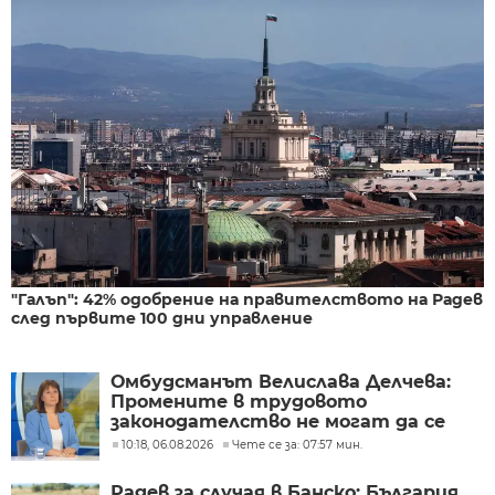
"Галъп": 42% одобрение на правителството на Радев
след първите 100 дни управление
Омбудсманът Велислава Делчева:
Промените в трудовото
законодателство не могат да се
правят през бюджета
10:18, 06.08.2026
Чете се за: 07:57 мин.
Радев за случая в Банско: България