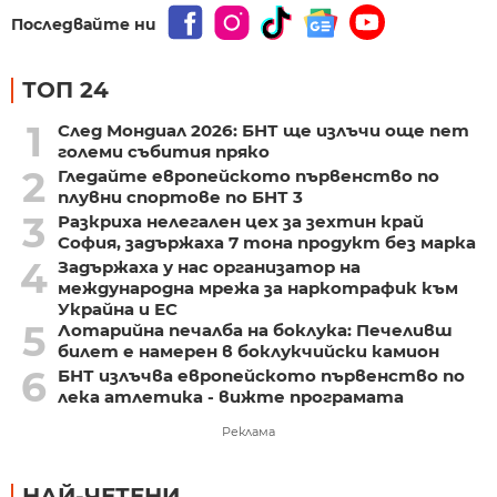
Последвайте ни
ТОП 24
1
След Мондиал 2026: БНТ ще излъчи още пет
големи събития пряко
2
Гледайте европейското първенство по
плувни спортове по БНТ 3
3
Разкриха нелегален цех за зехтин край
София, задържаха 7 тона продукт без марка
4
Задържаха у нас организатор на
международна мрежа за наркотрафик към
Украйна и ЕС
5
Лотарийна печалба на боклука: Печеливш
билет е намерен в боклукчийски камион
6
БНТ излъчва европейското първенство по
лека атлетика - вижте програмата
Реклама
НАЙ-ЧЕТЕНИ