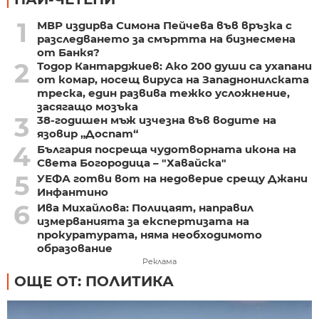
1
МВР издирва Симона Пейчева във връзка с
разследването за смъртта на бизнесмена
от Банкя?
2
Тодор Кантарджиев: Ако 200 души са ухапани
от комар, носещ вируса на Западнонилската
треска, един развива тежко усложнение,
засягащо мозъка
3
38-годишен мъж изчезна във водите на
язовир „Доспат“
4
България посреща чудотворната икона на
Света Богородица – "Хавайска"
5
УЕФА готви вот на недоверие срещу Джани
Инфантино
6
Ива Михайлова: Полицаят, направил
измерванията за експертизата на
прокуратурата, няма необходимото
образование
Реклама
ОЩЕ ОТ: ПОЛИТИКА