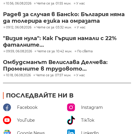
10:56, 06.08.2026
Чете се за: 01:55 мин.
У нас
Радев за случая в Банско: България няма
да толерира езика на омразата
09:12, 06.08.2026
Чете се за: 03:32 мин.
У нас
"Визия нула": Как Гърция намали с 22%
фаталните...
09:59, 06.08.2026
Чете се за: 10:42 мин.
По света
Омбудсманът Велислава Делчева:
Промените в трудовото...
10:18, 06.08.2026
Чете се за: 07:57 мин.
У нас
ПОСЛЕДВАЙТЕ НИ В
Facebook
Instagram
YouTube
TikTok
Google News
LinkedIn