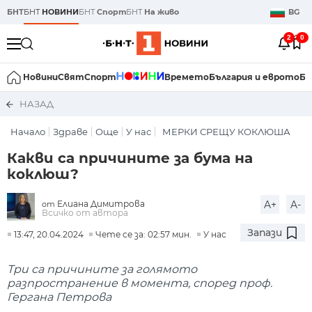
БНТ
БНТ
НОВИНИ
БНТ
Спорт
БНТ
На живо
BG
2
0
Новини
Свят
Спорт
Времето
България и еврото
Би
НАЗАД
Начало
Здраве
Още
У нас
МЕРКИ СРЕЩУ КОКЛЮША
Какви са причините за бума на
коклюш?
Елиана Димитрова
A+
A-
от
Всичко от автора
Запази
13:47, 20.04.2024
Чете се за: 02:57 мин.
У нас
Три са причините за голямото
разпространение в момента, според проф.
Гергана Петрова