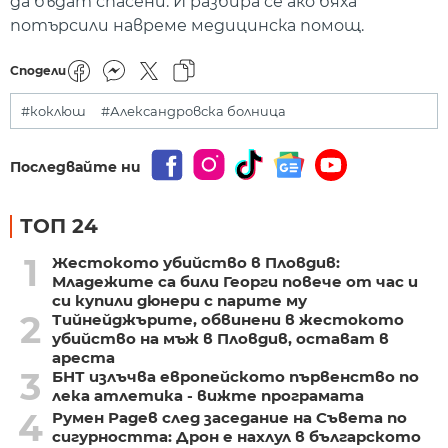
да бъдат спасени. И разбира се ако бяха
потърсили навреме медицинска помощ.
Сподели
#коклюш
#Александровска болница
Последвайте ни
ТОП 24
1
Жестокото убийство в Пловдив:
Младежите са били Георги повече от час и
си купили дюнери с парите му
2
Тийнейджърите, обвинени в жестокото
убийство на мъж в Пловдив, остават в
ареста
3
БНТ излъчва европейското първенство по
лека атлетика - вижте програмата
4
Румен Радев след заседание на Съвета по
сигурността: Дрон е нахлул в българското