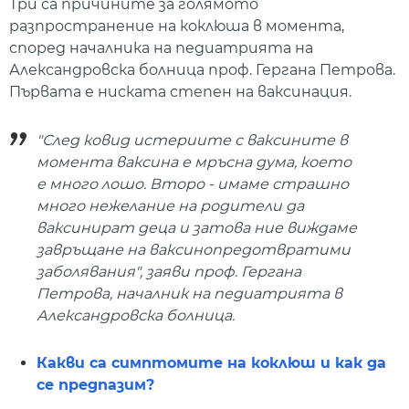
Три са причините за голямото
разпространение на коклюша в момента,
според началника на педиатрията на
Александровска болница проф. Гергана Петрова.
Първата е ниската степен на ваксинация.
"След ковид истериите с ваксините в
момента ваксина е мръсна дума, което
е много лошо. Второ - имаме страшно
много нежелание на родители да
ваксинират деца и затова ние виждаме
завръщане на ваксинопредотвратими
заболявания", заяви проф. Гергана
Петрова, началник на педиатрията в
Александровска болница.
Какви са симптомите на коклюш и как да
се предпазим?