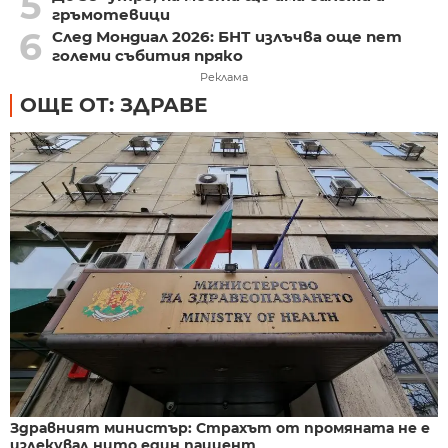
5
гръмотевици
6
След Мондиал 2026: БНТ излъчва още пет
големи събития пряко
Реклама
ОЩЕ ОТ: ЗДРАВЕ
Здравният министър: Страхът от промяната не е
излекувал нито един пациент