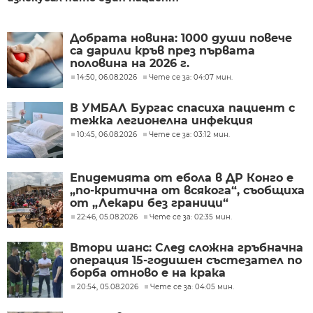
Добрата новина: 1000 души повече
са дарили кръв през първата
половина на 2026 г.
14:50, 06.08.2026
Чете се за: 04:07 мин.
В УМБАЛ Бургас спасиха пациент с
тежка легионелна инфекция
10:45, 06.08.2026
Чете се за: 03:12 мин.
Епидемията от ебола в ДР Конго е
„по-критична от всякога“, съобщиха
от „Лекари без граници“
22:46, 05.08.2026
Чете се за: 02:35 мин.
Втори шанс: След сложна гръбначна
операция 15-годишен състезател по
борба отново е на крака
20:54, 05.08.2026
Чете се за: 04:05 мин.