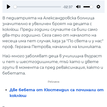
-02:37
Play
Mute
Setti
В педиатрията на Александровска болница
значително е увеличен броят на децата с
коклюш. Преди години случаите са били само
два-три годишно. Сега само от началото на
месеца има пет случая, каза за "По света и у нас"
проф. Гергана Петрова, началник на клиниката.
Най-много заболяват деца в училищна възраст
и пет и шестгодишните, тъй като и двете
групи в момента са пред реваксинация, както и
бебетата.
Реклама
Две бебета от Кюстендил са починали от
коклюш