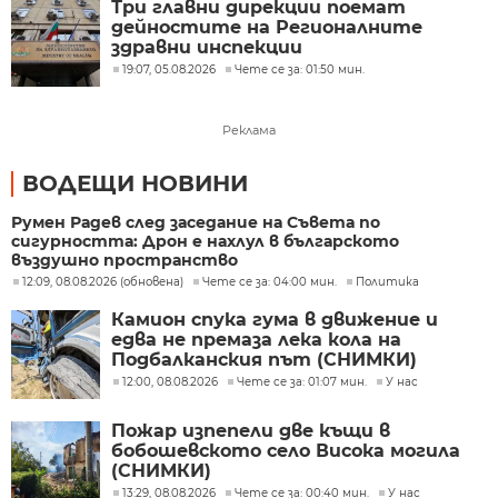
Три главни дирекции поемат
дейностите на Регионалните
здравни инспекции
19:07, 05.08.2026
Чете се за: 01:50 мин.
Реклама
ВОДЕЩИ НОВИНИ
Румен Радев след заседание на Съвета по
сигурността: Дрон е нахлул в българското
въздушно пространство
12:09, 08.08.2026 (обновена)
Чете се за: 04:00 мин.
Политика
Камион спука гума в движение и
едва не премаза лека кола на
Подбалканския път (СНИМКИ)
12:00, 08.08.2026
Чете се за: 01:07 мин.
У нас
Пожар изпепели две къщи в
бобошевското село Висока могила
(СНИМКИ)
13:29, 08.08.2026
Чете се за: 00:40 мин.
У нас