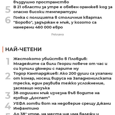
въздушно пространство
5
В 21 области за утре е обявен оранжев код за
опасно високи температури
6
Гонка с полицията в столичния квартал
"Борово", задържан е мъж, у когото са
намерени 460 000 евро
Реклама
НАЙ-ЧЕТЕНИ
1
Жестокото убийство в Пловдив:
Младежите са били Георги повече от час и
си купили дюнери с парите му
2
Тодор Кантарджиев: Ако 200 души са ухапани
от комар, носещ вируса на Западнонилската
треска, един развива тежко усложнение,
засягащо мозъка
3
38-годишен мъж изчезна във водите на
язовир „Доспат“
4
УЕФА готви вот на недоверие срещу Джани
Инфантино
До 38° утре, на места ще има валежи и