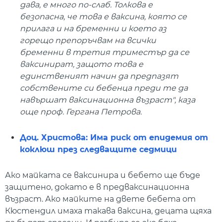
дава, е много по-слаб. Толкова е
безопасна, че това е ваксина, която се
прилага и на бременни и което аз
горещо препоръчвам на всички
бременни в третия триместър да се
ваксинират, защото това е
единственият начин да предпазят
собствените си бебенца преди те да
навършат ваксинационна възраст", каза
още проф. Гергана Петрова.
Доц. Христова: Има риск от епидемия от
коклюш през следващите седмици
Ако майката се ваксинира и бебето ще бъде
защитено, докато е в предваксинационна
възраст. Ако майките на двете бебета от
Кюстендил имаха такава ваксина, децата щяха