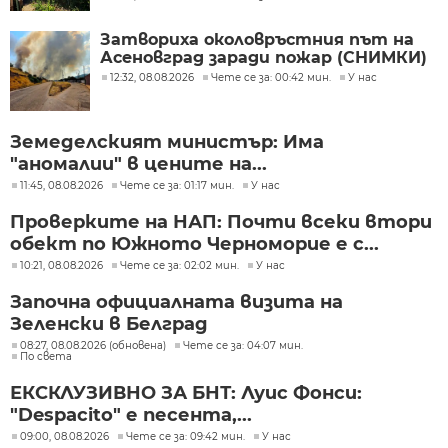
Затвориха околовръстния път на
Асеновград заради пожар (СНИМКИ)
12:32, 08.08.2026
Чете се за: 00:42 мин.
У нас
Земеделският министър: Има
"аномалии" в цените на...
11:45, 08.08.2026
Чете се за: 01:17 мин.
У нас
Проверките на НАП: Почти всеки втори
обект по Южното Черноморие е с...
10:21, 08.08.2026
Чете се за: 02:02 мин.
У нас
Започна официалната визита на
Зеленски в Белград
08:27, 08.08.2026 (обновена)
Чете се за: 04:07 мин.
По света
ЕКСКЛУЗИВНО ЗА БНТ: Луис Фонси:
"Despacito" е песента,...
09:00, 08.08.2026
Чете се за: 09:42 мин.
У нас