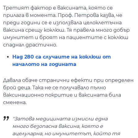
Третият фактор е ваксината, която се
прилага в момента. Проф. Петрова казва, че
преди години се е използвала целоклетъчна
ваксина срещу коклюш. Тя правела много добър
имунитет и броят на пациентите с коклюш
спаднал драстично.
Над 280 са случаите на коклюш от
началото на годината
Давала обаче странични ефекти при определен
брой деца. Така не се получавало пълно
ваксинационно покритие и ваксината била
сменена.
"Затова медицината измисли една
много безопасна ваксина, която е
ацелуларна, но имунитетът, който тя