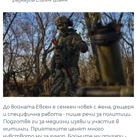
До войната Евген е семеен човек с жена, дъщеря
и специфична работа - пише речи за политици.
Подготвя ги за медийни изяви и участия в
митинги. Приятелите ценят много
чувството му за хумор. Бойните му другари -