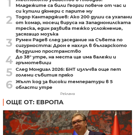
1
Младежите са били Георги повече от час и
си купили дюнери с парите му
2
Тодор Кантарджиев: Ако 200 души са ухапани
от комар, носещ вируса на Западнонилската
треска, един развива тежко усложнение,
засягащо мозъка
3
Румен Радев след заседание на Съвета по
сигурността: Дрон е нахлул в българското
въздушно пространство
4
До 38° утре, на места ще има валежи и
гръмотевици
5
След Мондиал 2026: БНТ излъчва още пет
големи събития пряко
6
Жълт код за високи температури в 5
области утре
Реклама
ОЩЕ ОТ: ЕВРОПА