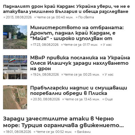
Падналият дрон край Кардам: Украйна увери, че не е
атакувала умишлено България и обеща разследване
20:13, 08.08.2026
Чете се за: 00:40 мин.
По света
Министерството на отбраната:
Дронът, паднал край Кардам, е
“Майя” - широко използван от
украинската армия
17:23, 08.08.2026
Чете се за: 01:17 мин.
У нас
МВнР привика посланика на Украйна
Олеся Илашчук заради нахлуването
на дрон
19:24, 08.08.2026
Чете се за: 00:25 мин.
У нас
Прабългарски надпис и смущаващи
погребални обреди в Плиска
20:30, 08.08.2026
Чете се за: 13:45 мин.
Още
Заради зачестилите атаки в Черно
море: Турция ограничава движението...
18:01, 08.08.2026
Чете се за: 00:52 мин.
Балкани