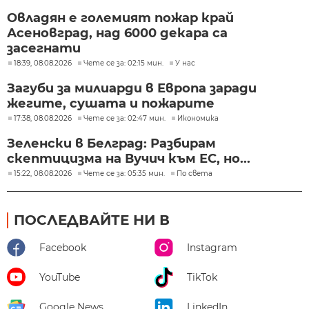
Овладян е големият пожар край
Асеновград, над 6000 декара са
засегнати
18:39, 08.08.2026
Чете се за: 02:15 мин.
У нас
Загуби за милиарди в Европа заради
жегите, сушата и пожарите
17:38, 08.08.2026
Чете се за: 02:47 мин.
Икономика
Зеленски в Белград: Разбирам
скептицизма на Вучич към ЕС, но...
15:22, 08.08.2026
Чете се за: 05:35 мин.
По света
ПОСЛЕДВАЙТЕ НИ В
Facebook
Instagram
YouTube
TikTok
Google News
LinkedIn