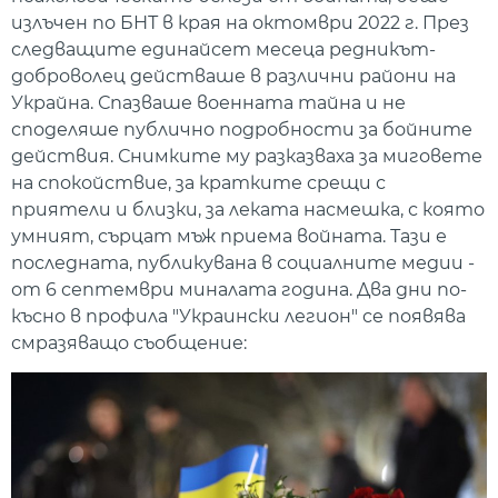
излъчен по БНТ в края на октомври 2022 г. През
следващите единайсет месеца редникът-
доброволец действаше в различни райони на
Украйна. Спазваше военната тайна и не
споделяше публично подробности за бойните
действия. Снимките му разказваха за миговете
на спокойствие, за кратките срещи с
приятели и близки, за леката насмешка, с която
умният, сърцат мъж приема войната. Тази е
последната, публикувана в социалните медии -
от 6 септември миналата година. Два дни по-
късно в профила "Украински легион" се появява
смразяващо съобщение: