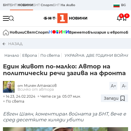
БНТ
БНТ
НОВИНИ
БНТ
Спорт
БНТ
На живо
BG
5
0
Новини
Свят
Спорт
Времето
България и еврото
Би
НАЗАД
Начало
Европа
По света
УКРАЙНА: ДВЕ ГОДИНИ ВОЙНА
Един живот по-малко: Автор на
политически речи загива на фронта
Милен Атанасов
A+
A-
от
Всичко от автора
14:23, 24.02.2024
Чете се за: 05:07 мин.
Запази
По света
Евген Шаян, коментирал войната за БНТ, вече е
сред десетките хиляди убити