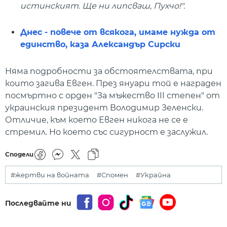
истинският. Ще ни липсваш, Пухчо!".
Днес - повече от всякога, имаме нужда от
единство, каза Александър Сирски
Няма подробности за обстоятелствата, при
които загива Евген. През януари той е награден
посмъртно с орден "За мъжество III степен" от
украинския президент Володимир Зеленски.
Отличие, към което Евген никога не се е
стремил. Но което със сигурност е заслужил.
Сподели
#жертви на войната
#Спомен
#Украйна
Последвайте ни