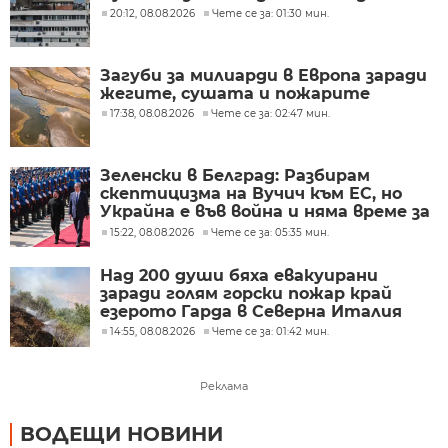
20:12, 08.08.2026
Чете се за: 01:30 мин.
Загуби за милиарди в Европа заради
жегите, сушата и пожарите
17:38, 08.08.2026
Чете се за: 02:47 мин.
Зеленски в Белград: Разбирам
скептицизма на Вучич към ЕС, но
Украйна е във война и няма време за
скептицизъм
15:22, 08.08.2026
Чете се за: 05:35 мин.
Над 200 души бяха евакуирани
заради голям горски пожар край
езерото Гарда в Северна Италия
14:55, 08.08.2026
Чете се за: 01:42 мин.
Реклама
ВОДЕЩИ НОВИНИ