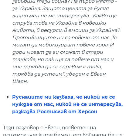
завърши тази война? На първо място -
за Украйна. Защото цената за Русия
лично мен не ме интересува... Какво ще
струва това на Украйна в човешки
животи, в ресурси, в емоции за Украйна?
Противниците ни са повече от нас. Те
могат да мобилизират повече хора. И
дори могат да ги сложат в стари
танкове, но пак ще са повече от нас и
ние трябва да се справим с това,
трябва да устоим", убеден е Евген
Шаян.
Руснаците ми казваха, че никой не се
нуждае от нас, никой не се интересува,
разказва Ростислав от Херсон
Този разговор с Евген, посветен на
психологическите белези от войната, беше