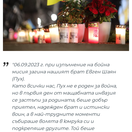
"06.09.2023 г. при изпълнение на бойна
мисия загина нашият брат Евген Шаян
(Пух).
Като всички нас, Пух не е роден за война,
но в първия ден от мащабната инвазия
се застъпи за родината, беше добър
приятел, надежден брат и истински
воин, а в най-трудните моменти
събираше волята в юмрука си и
подкрепяше другите. Той беше