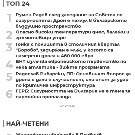
ТОП 24
1
Румен Радев след заседание на Съвета по
сигурността: Дрон е нахлул в българското
въздушно пространство
2
Опасно високи температури днес, валежи и
гръмотевици утре
3
Гонка с полицията в столичния квартал
"Борово", задържан е мъж, у когото са
намерени дрога и 460 000 евро
4
БНТ излъчва европейското първенство по
лека атлетика - вижте програмата
5
Радослав Рибарски, ПП: Основният въпрос за
дрона е дали е случайност, или опит за удар
по критична инфраструктура
6
ГЕРБ: Сигурността на България не е тема за
партийна пропаганда
Реклама
НАЙ-ЧЕТЕНИ
Жестокото убийство в Пловдив: