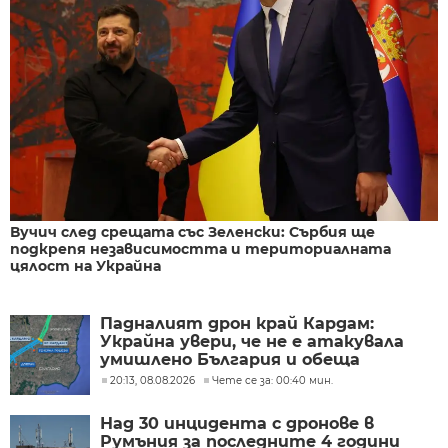
Вучич след срещата със Зеленски: Сърбия ще
подкрепя независимостта и териториалната
цялост на Украйна
Падналият дрон край Кардам:
Украйна увери, че не е атакувала
умишлено България и обеща
разследване
20:13, 08.08.2026
Чете се за: 00:40 мин.
Над 30 инцидента с дронове в
Румъния за последните 4 години