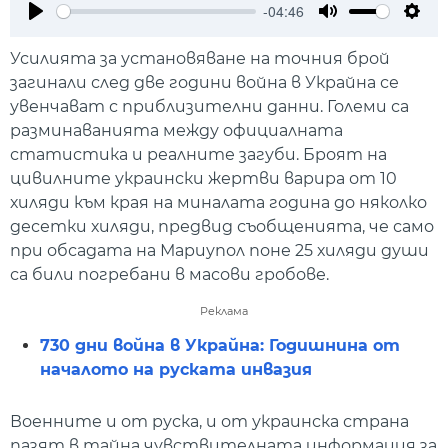
-04:46
Play
Mute
Setti
Усилията за установяване на точния брой
загинали след две години война в Украйна се
увенчават с приблизителни данни. Големи са
разминаванията между официалната
статистика и реалните загуби. Броят на
цивилните украински жертви варира от 10
хиляди към края на миналата година до няколко
десетки хиляди, предвид съобщенията, че само
при обсадата на Мариупол поне 25 хиляди души
са били погребани в масови гробове.
Реклама
730 дни война в Украйна: Годишнина от
началото на руската инвазия
Военните и от руска, и от украинска страна
пазят в тайна чувствителната информация за