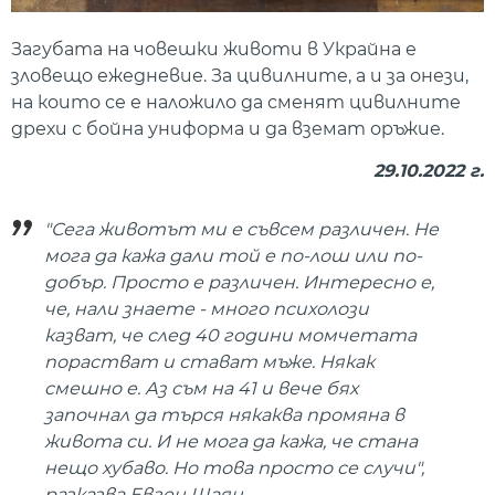
Загубата на човешки животи в Украйна е
зловещо ежедневие. За цивилните, а и за онези,
на които се е наложило да сменят цивилните
дрехи с бойна униформа и да вземат оръжие.
29.10.2022 г.
"Сега животът ми е съвсем различен. Не
мога да кажа дали той е по-лош или по-
добър. Просто е различен. Интересно е,
че, нали знаете - много психолози
казват, че след 40 години момчетата
порастват и стават мъже. Някак
смешно е. Аз съм на 41 и вече бях
започнал да търся някаква промяна в
живота си. И не мога да кажа, че стана
нещо хубаво. Но това просто се случи",
разказва Евген Шаян.