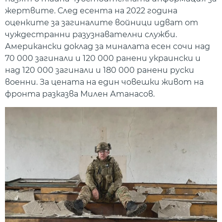
жертвите. След есента на 2022 година
оценките за загиналите войници идват от
чуждестранни разузнавателни служби.
Американски доклад за миналата есен сочи над
70 000 загинали и 120 000 ранени украински и
над 120 000 загинали и 180 000 ранени руски
военни. За цената на един човешки живот на
фронта разказва Милен Атанасов.