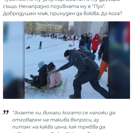
също. Ненапразно позивната му е "Пух".
Добродушен мъж, принуден да воюва. До кога?
"Знаете ли, винаги когато се наложи да
отговарям на такива въпроси, аз
питам: на каква цена, как трябва да