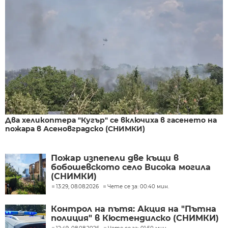
Два хеликоптера "Кугър" се включиха в гасенето на
пожара в Асеновградско (СНИМКИ)
Пожар изпепели две къщи в
бобошевското село Висока могила
(СНИМКИ)
13:29, 08.08.2026
Чете се за: 00:40 мин.
Контрол на пътя: Акция на "Пътна
полиция" в Кюстендилско (СНИМКИ)