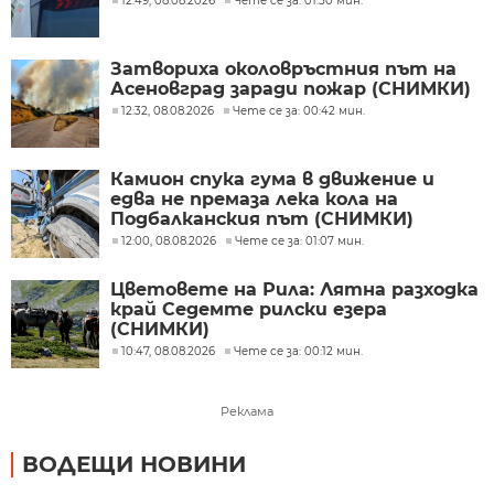
12:49, 08.08.2026
Чете се за: 01:50 мин.
Затвориха околовръстния път на
Асеновград заради пожар (СНИМКИ)
12:32, 08.08.2026
Чете се за: 00:42 мин.
Камион спука гума в движение и
едва не премаза лека кола на
Подбалканския път (СНИМКИ)
12:00, 08.08.2026
Чете се за: 01:07 мин.
Цветовете на Рила: Лятна разходка
край Седемте рилски езера
(СНИМКИ)
10:47, 08.08.2026
Чете се за: 00:12 мин.
Реклама
ВОДЕЩИ НОВИНИ