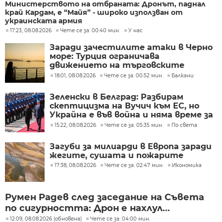
Министерството на отбраната: Дронът, паднал
край Кардам, е “Майя” - широко използван от
украинската армия
17:23, 08.08.2026
Чете се за: 00:40 мин.
У нас
Заради зачестилите атаки в Черно
море: Турция ограничава
движението на търговските
кораби
18:01, 08.08.2026
Чете се за: 00:52 мин.
Балкани
Зеленски в Белград: Разбирам
скептицизма на Вучич към ЕС, но
Украйна е във война и няма време за
скептицизъм
15:22, 08.08.2026
Чете се за: 05:35 мин.
По света
Загуби за милиарди в Европа заради
жегите, сушата и пожарите
17:38, 08.08.2026
Чете се за: 02:47 мин.
Икономика
Румен Радев след заседание на Съвета
по сигурността: Дрон е нахлул...
12:09, 08.08.2026 (обновена)
Чете се за: 04:00 мин.