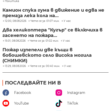
Политика
Камион спука гума в движение и едва не
премаза лека кола на...
12:00, 08.08.2026
Чете се за: 01:07 мин.
У нас
Два хеликоптера "Кугър" се включиха в
гасенето на пожара...
15:01, 08.08.2026
Чете се за: 01:02 мин.
У нас
Пожар изпепели две къщи в
бобошевското село Висока могила
(СНИМКИ)
13:29, 08.08.2026
Чете се за: 00:40 мин.
У нас
ПОСЛЕДВАЙТЕ НИ В
Facebook
Instagram
YouTube
TikTok