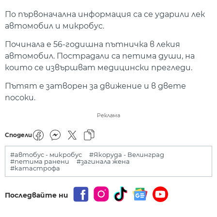
По първоначална информация са се ударили лек
автомобил и микробус.
Починала е 56-годишна пътничка в лекия
автомобил. Пострадали са петима души, на
които се извършват медицински прегледи.
Пътят е затворен за движение и в двете
посоки.
Реклама
Сподели
#автобус - микробус
#Якоруда - Велинград
#петима ранени
#загинала жена
#катастрофа
Последвайте ни