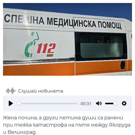
Слушай новината
-00:31
Play
Mute
Setti
Жена почина, а други петима души са ранени
при тежка катастрофа на пътя между Якоруда
и Велинград.