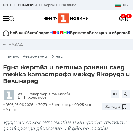
БНТ
БНТ
НОВИНИ
БНТ
Спорт
БНТ
На живо
BG
3
0
Новини
Свят
Спорт
Времето
България и еврото
Би
НАЗАД
Начало
Регионални
У нас
Една жертва и петима ранени след
тежка катастрофа между Якоруда и
Велинград
A+
A-
от
Репортер: Станислава
БНТ
Христова
16:16, 16.06.2026
7079
Чете се за: 00:25 мин.
Запази
У нас
Ударили са лек автомобил и микробус, пътят е
затворен за движение и в двете посоки