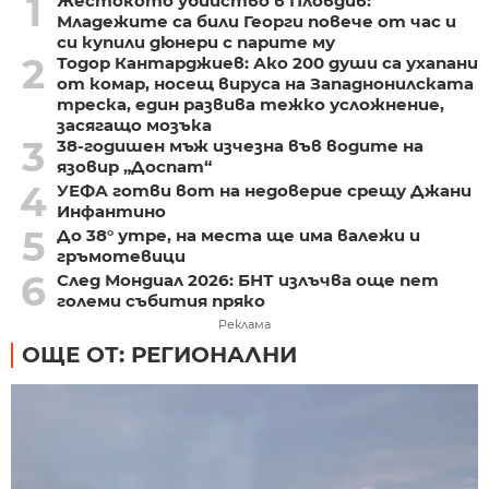
1
Жестокото убийство в Пловдив:
Младежите са били Георги повече от час и
си купили дюнери с парите му
2
Тодор Кантарджиев: Ако 200 души са ухапани
от комар, носещ вируса на Западнонилската
треска, един развива тежко усложнение,
засягащо мозъка
3
38-годишен мъж изчезна във водите на
язовир „Доспат“
4
УЕФА готви вот на недоверие срещу Джани
Инфантино
5
До 38° утре, на места ще има валежи и
гръмотевици
6
След Мондиал 2026: БНТ излъчва още пет
големи събития пряко
Реклама
ОЩЕ ОТ: РЕГИОНАЛНИ