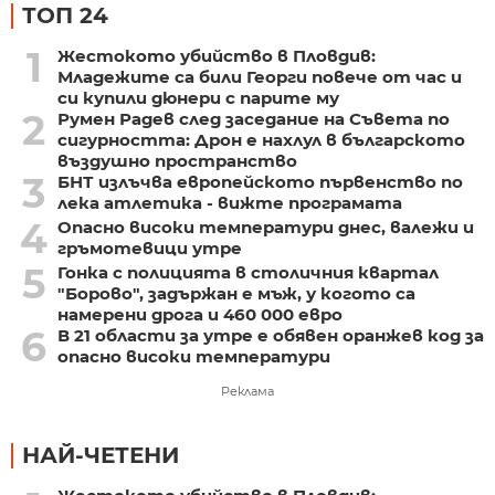
ТОП 24
1
Жестокото убийство в Пловдив:
Младежите са били Георги повече от час и
си купили дюнери с парите му
2
Румен Радев след заседание на Съвета по
сигурността: Дрон е нахлул в българското
въздушно пространство
3
БНТ излъчва европейското първенство по
лека атлетика - вижте програмата
4
Опасно високи температури днес, валежи и
гръмотевици утре
5
Гонка с полицията в столичния квартал
"Борово", задържан е мъж, у когото са
намерени дрога и 460 000 евро
6
В 21 области за утре е обявен оранжев код за
опасно високи температури
Реклама
НАЙ-ЧЕТЕНИ