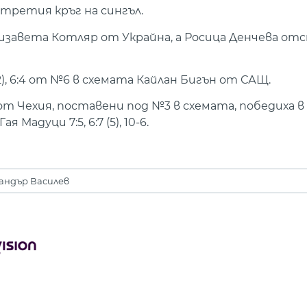
третия кръг на сингъл.
лизавета Котляр от Украйна, а Росица Денчева отст
), 6:4 от №6 в схемата Кайлан Бигън от САЩ.
 от Чехия, поставени под №3 в схемата, победиха в
дуци 7:5, 6:7 (5), 10-6.
андър Василев