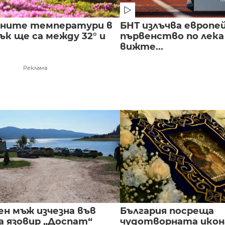
лните температури в
БНТ излъчва европе
к ще са между 32° и
първенство по лека
вижте...
Реклама
ен мъж изчезна във
България посреща
а язовир „Доспат“
чудотворната икон