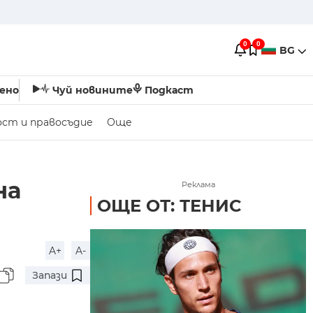
0
0
BG
ено
Чуй новините
Подкаст
ост и правосъдие
Още
на
Реклама
ОЩЕ ОТ: ТЕНИС
A+
A-
Запази