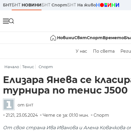
БНТ
БНТ
НОВИНИ
БНТ
Спорт
БНТ
На живо
Новини
Свят
Спорт
Времето
Бъ
У нас
По света
Реги
Начало
Тенис
Спорт
Елизара Янева се клас
турнира по тенис J500 
от
БНТ
21:21, 23.05.2024
Чете се за: 01:10 мин.
Спорт
От своя страна Ива Иванова и Алена Ковачкова 