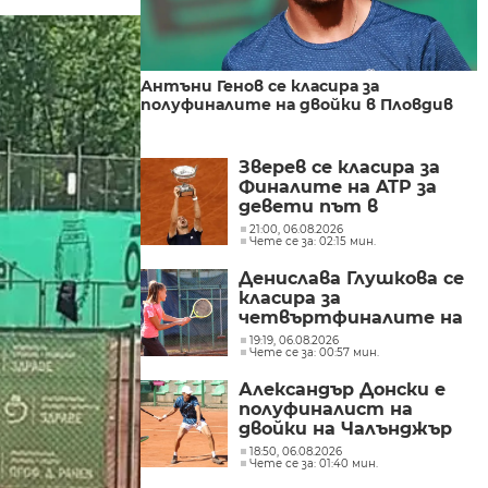
Антъни Генов се класира за
полуфиналите на двойки в Пловдив
Зверев се класира за
Финалите на ATP за
девети път в
кариерата си
21:00, 06.08.2026
Чете се за: 02:15 мин.
Денислава Глушкова се
класира за
четвъртфиналите на
турнир в Сърбия
19:19, 06.08.2026
Чете се за: 00:57 мин.
Александър Донски е
полуфиналист на
двойки на Чалънджър
турнира в Полша
18:50, 06.08.2026
Чете се за: 01:40 мин.