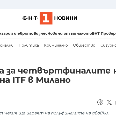
лгария и еврото
Бизнес
Новини от миналото
БНТ Провер
онални
Политика
Криминално
Общество
Сигурн
ира за четвъртфиналите 
на ITF в Милано
от Чехия ще играят на полуфиналите на двойки.