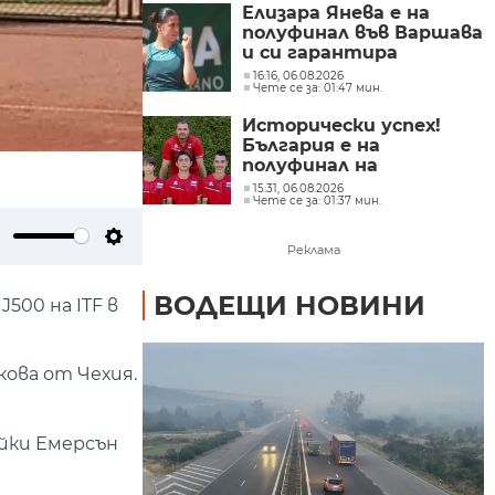
Елизара Янева е на
полуфинал във Варшава
и си гарантира
рекордно класиране в
16:16, 06.08.2026
Чете се за: 01:47 мин.
световната ранглиста
Исторически успех!
България е на
полуфинал на
световното
15:31, 06.08.2026
Чете се за: 01:37 мин.
първенство по тенис
до 14 години
Реклама
ute
Settings
ВОДЕЩИ НОВИНИ
500 на ITF в
кова от Чехия.
йки Емерсън