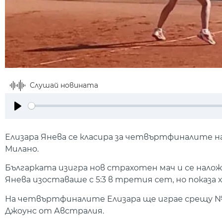
Слушай новината
Play
Елизара Янева се класира за четвъртфиналите на
Милано.
Българката изигра нов страхотен мач и се наложи 
Янева изоставаше с 5:3 в третия сет, но показа 
На четвъртфиналите Елизара ще играе срещу №1
Джоунс от Австралия.