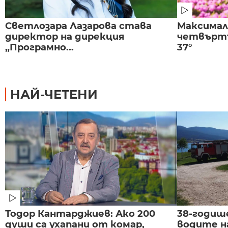
Светлозара Лазарова става
Максима
директор на дирекция
четвъртъ
„Програмно...
37°
НАЙ-ЧЕТЕНИ
Тодор Кантарджиев: Ако 200
38-годиш
души са ухапани от комар,
водите н