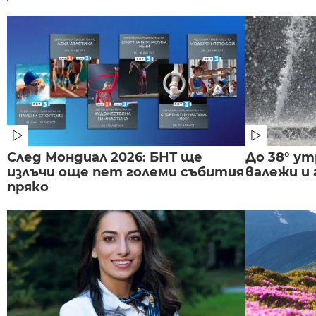
След Мондиал 2026: БНТ ще
До 38° ут
излъчи още пет големи събития
валежи и
пряко