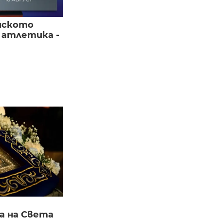
йското
 атлетика -
а на Света