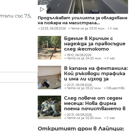
ъпи със 7:5,
Продължават усилията за овладяване
на пожара на магистрала...
22:53, 06.08.2026
Чете се за: 03:10 мин.
У нас
Бдение в Кричим с
надежда за правосъдие
след жестокото
убийство на млад мъж
18:10, 06.08.2026
Чете се за: 04:25 мин.
У нас
в Пловдив от
тийнейджъри
В капана на фентанила:
Кой ръководи трафика
и има ли изход за
пристрастените?
20:21, 06.08.2026
Чете се за: 05:22 мин.
Общество
След повече от седем
месеца: Нова фирма
поема почистването в
столичните райони
20:31, 06.08.2026
Чете се за: 02:30 мин.
У нас
"Слатина", "Подуяне" и
"Изгрев"
Откритият дрон в Лайпциг: