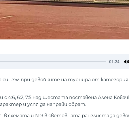
-01:24
M
 сингъл при девойките на турнира от категория J
с 4:6, 6:2, 7:5 над шестата поставена Алена Ковач
характер и успя да направи обрат.
 в схемата и №3 в световната ранглиста за дево