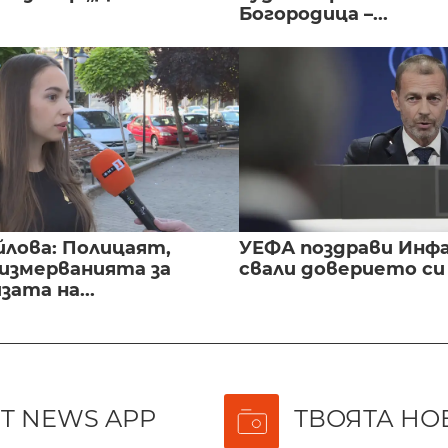
Богородица –...
йлова: Полицаят,
УЕФА поздрави Инфа
 измерванията за
свали доверието с
ата на...
T NEWS APP
ТВОЯТА НО