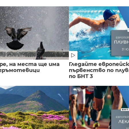
ре, на места ще има
Гледайте европейс
 гръмотевици
първенство по плу
по БНТ 3