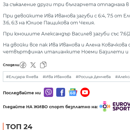
За съжаление други три българчета отпаднаха в 
При девойките Ива Иванова загуби с 6:4, 7:5 от Е
3:6, 6:3 на Юлиое Пащикова от Чехия.
При юношите Александър Василев загуби със 7:6(2
На двойки все пак Ива Иванова и Алена Ковачкова
четвъртфинал италианките Ноеми Базилети и Гая Ма
Сподели
#Елизара Янева
#Ива Иванова
#Росица Денчева
#Алекс
Последвайте ни
Гледайте НА ЖИВО спорт безплатно на:
ТОП 24