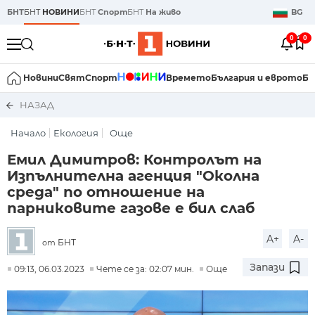
БНТ
БНТ
НОВИНИ
БНТ
Спорт
БНТ
На живо
BG
0
0
Новини
Свят
Спорт
Времето
България и еврото
Би
НАЗАД
Начало
Екология
Още
Емил Димитров: Контролът на
Изпълнителна агенция "Околна
среда" по отношение на
парниковите газове е бил слаб
A+
A-
БНТ
от
Запази
09:13, 06.03.2023
Чете се за: 02:07 мин.
Още