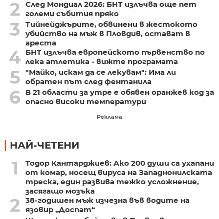
2
След Мондиал 2026: БНТ излъчва още пет
големи събития пряко
3
Тийнейджърите, обвинени в жестокото
убийство на мъж в Пловдив, остават в
ареста
4
БНТ излъчва европейското първенство по
лека атлетика - вижте програмата
5
"Майко, искам да се лекувам": Има ли
обратен път след фентанила
6
В 21 области за утре е обявен оранжев код за
опасно високи температури
Реклама
НАЙ-ЧЕТЕНИ
1
Тодор Кантарджиев: Ако 200 души са ухапани
от комар, носещ вируса на Западнонилската
треска, един развива тежко усложнение,
засягащо мозъка
2
38-годишен мъж изчезна във водите на
язовир „Доспат“