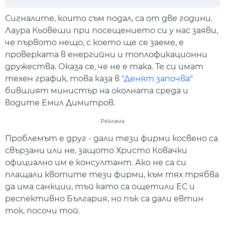
Play
Mute
Setti
Сигналите, които съм подал, са от две години.
Лаура Кьовеши при посещението си у нас заяви,
че първото нещо, с което ще се заеме, е
проверката в енергийни и топлофикационни
дружества. Оказа се, че не е така. Те си имат
техен график, това каза в
"Денят започва"
бившият министър на околната среда и
водите Емил Димитров.
Реклама
Проблемът е друг - дали тези фирми косвено са
свързани или не, защото Христо Ковачки
официално им е консултант. Ако не са си
плащали квотите тези фирми, към тях трябва
да има санкции, тъй като са ощетили ЕС и
респективно България, но пък са дали евтин
ток, посочи той.