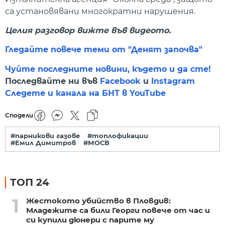
са установявани многократни нарушения.
Целия разговор вижте във видеото.
Гледайте повече теми от "Денят започва"
Чуйте последните новини, където и да сте!
Последвайте ни във
Facebook
и
Instagram
Следете и канала на БНТ в YouTube
Сподели
#парникови газове
#топлофикации
#Емил Димитров
#МОСВ
ТОП 24
1
Жестокото убийство в Пловдив:
Младежите са били Георги повече от час и
си купили дюнери с парите му