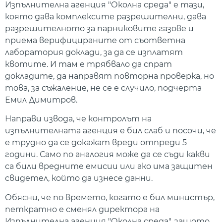
Изпълнителна агенция "Околна среда" е тази,
която дава комплексите разрешителни, дава
разрешителното за парниковите газове и
приема верифицираните от съответна
лаборатория доклади, за да се изплатят
квотите. И там е трябвало да спрат
докладите, да направят повторна проверка, но
това, за съжаление, не се е случило, подчерта
Емил Димитров.
Направи извода, че контролът на
изпълнителната агенция е бил слаб и посочи, че
е трудно да се докажат вреди отпреди 5
години. Само по аналогия може да се съди какви
са били вредните емисии или ако има защитен
свидетел, който да изнесе данни.
Обясни, че по времето, когато е бил министър,
петкратно е сменял директора на
Изпълнителна агенция "Околна среда", защото