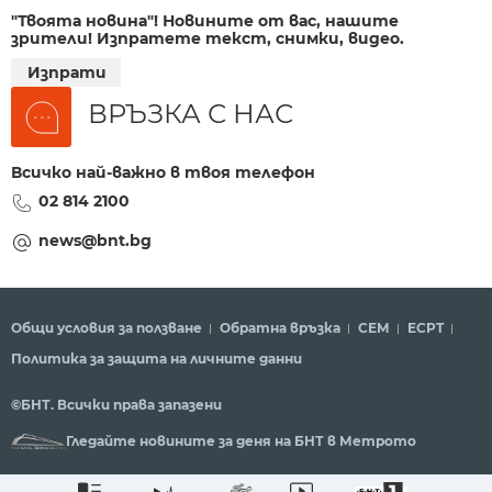
"Твоята новина"! Новините от вас, нашите
зрители! Изпратете текст, снимки, видео.
Изпрати
ВРЪЗКА С НАС
Всичко най-важно в твоя телефон
02 814 2100
news@bnt.bg
Общи условия за ползване
Обратна връзка
СЕМ
ECPT
Политика за защита на личните данни
©БНТ. Всички права запазени
Гледайте новините за деня на БНТ в Метрото