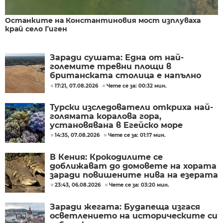
Останките на Константиновия мост изплуваха
край село Гиген
Заради сушата: Една от най-
големите тревни площи в
британската столица е напълно
изгоряла
17:21, 07.08.2026
Чете се за: 00:32 мин.
Турски изследователи откриха най-
голямата коралова гора,
установявана в Егейско море
14:35, 07.08.2026
Чете се за: 01:17 мин.
В Кения: Крокодилите се
доближават до домовете на хората
заради повишените нива на езерата
23:43, 06.08.2026
Чете се за: 03:20 мин.
Заради жегата: Будапеща изгася
осветлението на историческите си