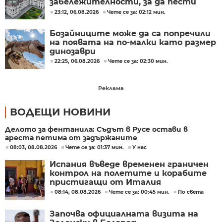
забележителности, за да пести
енергия
23:12, 06.08.2026
Чете се за: 02:12 мин.
Бозайниците може да са попречили
на появата на по-малки като размер
динозаври
22:25, 06.08.2026
Чете се за: 02:30 мин.
Реклама
ВОДЕЩИ НОВИНИ
Делото за фентанила: Съдът в Русе остави в
ареста петима от задържаните
08:03, 08.08.2026
Чете се за: 01:37 мин.
У нас
Испания въведе временен граничен
контрол на полетите и корабите
пристигащи от Италия
08:14, 08.08.2026
Чете се за: 00:45 мин.
По света
Започва официалната визита на