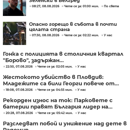
Зеленски в Белгред
08:27, 08.08.2026
Чете се за: 01:00 мин.
По света
Опасно горещо в събота в почти
цялата страна
07:30, 08.08.2026
Чете се за: 02:22 мин.
У нас
Гонка с полицията в столичния квартал
"Борово", задържан...
22:50, 07.08.2026
Чете се за: 02:05 мин.
У нас
Жестокото убийство в Пловдив:
Младежите са били Георги повече от...
18:08, 07.08.2026
Чете се за: 04:55 мин.
У нас
Рекорден износ на ток: Парковете с
батерии правят България лидер на...
20:28, 07.08.2026
Чете се за: 05:42 мин.
У нас
Разследват побой и унижение над дете в