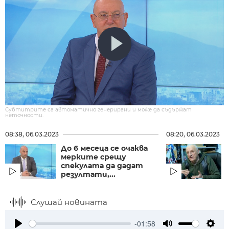
Субтитрите са автоматично генерирани и може да съдържат
неточности.
08:38, 06.03.2023
08:20, 06.03.2023
До 6 месеца се очаква
мерките срещу
спекулата да дадат
резултати,...
Слушай новината
-01:58