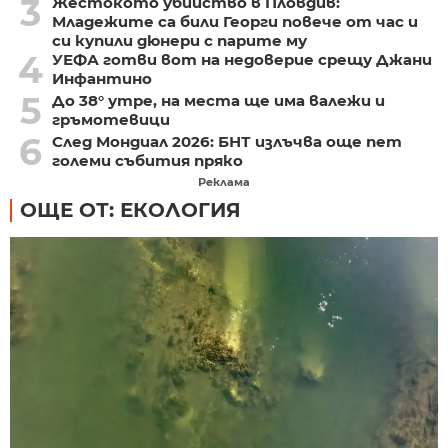
3
Жестокото убийство в Пловдив:
Младежите са били Георги повече от час и
си купили дюнери с парите му
4
УЕФА готви вот на недоверие срещу Джани
Инфантино
5
До 38° утре, на места ще има валежи и
гръмотевици
6
След Мондиал 2026: БНТ излъчва още пет
големи събития пряко
Реклама
ОЩЕ ОТ: ЕКОЛОГИЯ