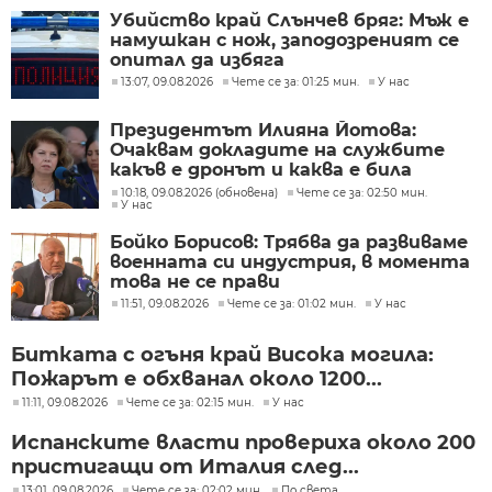
Убийство край Слънчев бряг: Мъж е
намушкан с нож, заподозреният се
опитал да избяга
13:07, 09.08.2026
Чете се за: 01:25 мин.
У нас
Президентът Илияна Йотова:
Очаквам докладите на службите
какъв е дронът и каква е била
неговата роля
10:18, 09.08.2026 (обновена)
Чете се за: 02:50 мин.
У нас
Бойко Борисов: Трябва да развиваме
военната си индустрия, в момента
това не се прави
11:51, 09.08.2026
Чете се за: 01:02 мин.
У нас
Битката с огъня край Висока могила:
Пожарът е обхванал около 1200...
11:11, 09.08.2026
Чете се за: 02:15 мин.
У нас
Испанските власти провериха около 200
пристигащи от Италия след...
13:01, 09.08.2026
Чете се за: 02:02 мин.
По света