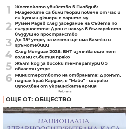
1
Жестокото убийство в Пловдив:
Младежите са били Георги повече от час и
си купили дюнери с парите му
2
Румен Радев след заседание на Съвета по
сигурността: Дрон е нахлул в българското
въздушно пространство
3
До 38° утре, на места ще има валежи и
гръмотевици
4
След Мондиал 2026: БНТ излъчва още пет
големи събития пряко
5
Жълт код за високи температури в 5
области утре
6
Министерството на отбраната: Дронът,
паднал край Кардам, е “Майя” - широко
използван от украинската армия
Реклама
ОЩЕ ОТ: ОБЩЕСТВО