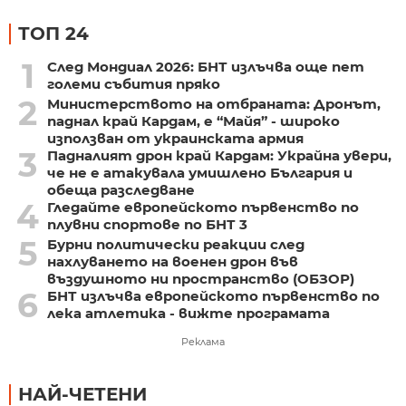
ТОП 24
1
След Мондиал 2026: БНТ излъчва още пет
големи събития пряко
2
Министерството на отбраната: Дронът,
паднал край Кардам, е “Майя” - широко
използван от украинската армия
3
Падналият дрон край Кардам: Украйна увери,
че не е атакувала умишлено България и
обеща разследване
4
Гледайте европейското първенство по
плувни спортове по БНТ 3
5
Бурни политически реакции след
нахлуването на военен дрон във
въздушното ни пространство (ОБЗОР)
6
БНТ излъчва европейското първенство по
лека атлетика - вижте програмата
Реклама
НАЙ-ЧЕТЕНИ