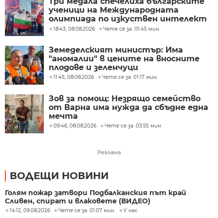
Три медала спечелиха българските
ученици на Международната
олимпиада по изкуствен интелект
в Казахстан
18:43, 08.08.2026
Чете се за: 01:45 мин.
Земеделският министър: Има
"аномалии" в цените на вносните
плодове и зеленчуци
11:45, 08.08.2026
Чете се за: 01:17 мин.
Зов за помощ: Незрящо семейство
от Варна има нужда да сбъдне една
мечта
09:46, 08.08.2026
Чете се за: 03:55 мин.
Реклама
ВОДЕЩИ НОВИНИ
Голям пожар затвори Подбалканския път край
Сливен, спират и влаковете (ВИДЕО)
14:12, 09.08.2026
Чете се за: 01:07 мин.
У нас