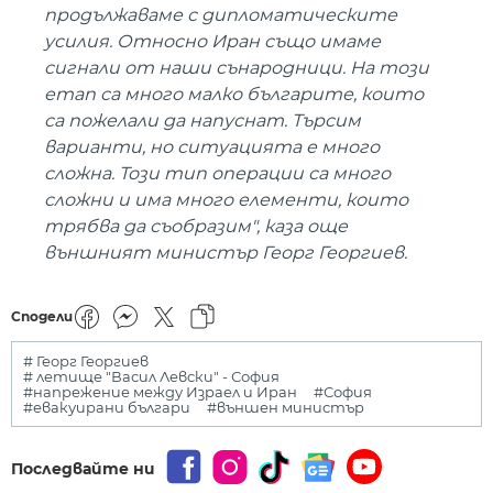
продължаваме с дипломатическите
усилия. Относно Иран също имаме
сигнали от наши сънародници. На този
етап са много малко българите, които
са пожелали да напуснат. Търсим
варианти, но ситуацията е много
сложна. Този тип операции са много
сложни и има много елементи, които
трябва да съобразим", каза още
външният министър Георг Георгиев.
Сподели
# Георг Георгиев
# летище "Васил Левски" - София
#напрежение между Израел и Иран
#София
#евакуирани българи
#външен министър
Последвайте ни