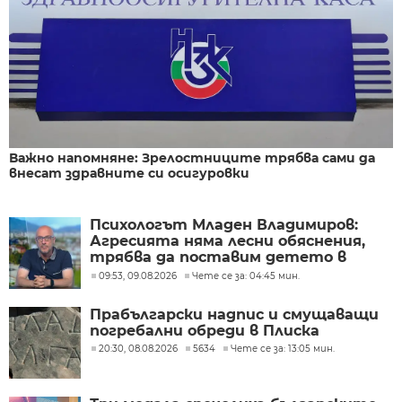
Важно напомняне: Зрелостниците трябва сами да
внесат здравните си осигуровки
Психологът Младен Владимиров:
Агресията няма лесни обяснения,
трябва да поставим детето в
центъра
09:53, 09.08.2026
Чете се за: 04:45 мин.
Прабългарски надпис и смущаващи
погребални обреди в Плиска
20:30, 08.08.2026
5634
Чете се за: 13:05 мин.