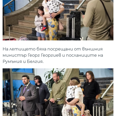
На летището бяха посрещани от външния
министър Георг Георгиев и посланиците на
Румъния и Белгия.