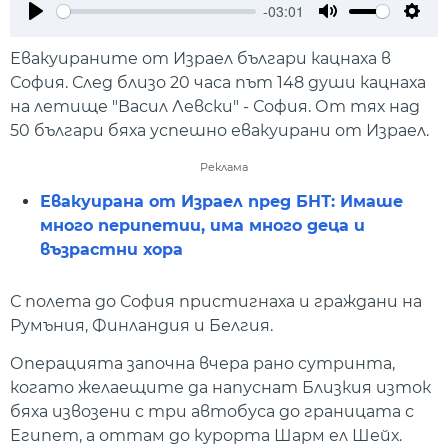
-03:01
Play
Mute
Setti
Евакуираните от Израел българи кацнаха в
София. След близо 20 часа път 148 души кацнаха
на летище "Васил Левски" - София. От тях над
50 българи бяха успешно евакуирани от Израел.
Реклама
Евакуирана от Израел пред БНТ: Имаше
много перипетии, има много деца и
възрастни хора
С полета до София пристигнаха и граждани на
Румъния, Финландия и Белгия.
Операцията започна вчера рано сутринта,
когато желаещите да напуснат Близкия изток
бяха извозени с три автобуса до границата с
Египет, а оттам до курорта Шарм ел Шейх.