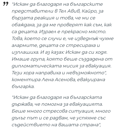
"Искам да благодаря на българските
представители в Тел Авив, Кайро, за
бързата реакция и това, че ми се
обаждаха, за да ме проверят как съм, как
са децата. Израел е прекрасно място.
Това, което се случи е, че изведнъж чухме
алармите, децата се стресираха и
изплашиха. И аз казах: Искам да си ходя.
Имаше група, която беше създадена от
дипломатическата мисия за евакуация.
Тези хора направиха и невъзможното",
коментира Лена Асенова, евакуирана
българка.
"Искам да благодаря на българската
държава, че помогна за евакуацията.
Беше много стресова ситуация, много
дълъг път и се радвам, че успяхме със
съдействието на вашата страна",