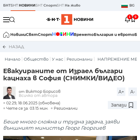
БНТ
БНТ
НОВИНИ
БНТ
Спорт
БНТ
На живо
BG
1
0
Новини
Свят
Спорт
Времето
България и еврото
Би
НАЗАД
Начало
Общество
У нас
Регионални
НАПРЕЖЕНИЕ МЕЖ
Евакуираните от Израел българи
кацнаха в София (СНИМКИ/ВИДЕО)
Виктор Борисов
A+
A-
от
Всичко от автора
02:29, 18.06.2025 (обновена)
Запази
Чете се за: 03:15 мин.
Регионални
Беше много сложна и трудна задача, заяви
външният министър Георг Георгиев