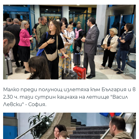
Малко преди полунощ излетяха към България и в
2.30 ч. тази сутрин кацнаха на летище "Васил
Левски" - София.