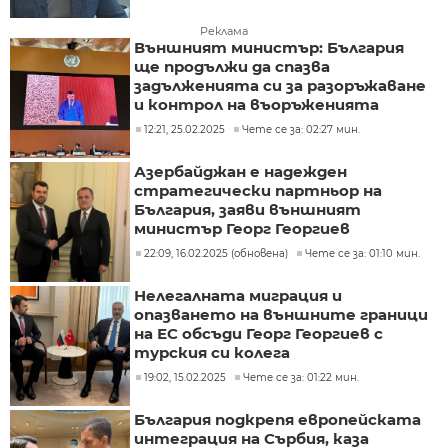
Реклама
Външният министър: България
ще продължи да спазва
задълженията си за разоръжаване
и контрол на въоръженията
12:21, 25.02.2025
Чете се за: 02:27 мин.
Азербайджан е надежден
стратегически партньор на
България, заяви външният
министър Георг Георгиев
22:09, 16.02.2025 (обновена)
Чете се за: 01:10 мин.
Нелегалната миграция и
опазването на външните граници
на ЕС обсъди Георг Георгиев с
турския си колега
19:02, 15.02.2025
Чете се за: 01:22 мин.
България подкрепя европейската
интеграция на Сърбия, каза