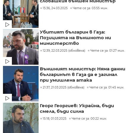
словашкия външен министър
15:36, 24.03.2025
Чете се за: 03:55 мин.
Убитият българин в Газа:
Позицията на Външното ни
министерство
12:39, 22.03.2025 (обновена)
Чете се за: 01:27 мин.
Външният министър: Няма данни
българинът в Газа да е загинал
при умишлена атака
21:37, 21.03.2025 (обновена)
Чете се за: 01:45 мин.
Георг Георгиев: Украйна, бъди
смела, бъди силна
15:18, 01.03.2025
Чете се за: 00:22 мин.