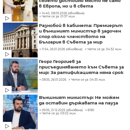
своето достойно място не само
в Европа, но и в света
14:40, 08.05.2026 (обновена)
Чете се за: 01:37 мин.
Разнобой в кабинета: Премиерът
и външният министър в задочен
спор около членството на
България в Съвета за мир
11:54, 26.01.2026 (обновена)
Чете се за: 04:32 мин.
Георг Георгиев за
присъединяването към Съвета за
мир: За ратификацията няма срок
08:35, 26.01.2026
Чете се за: 04:35 мин.
Външният министър: Не можем
да оставим държавата на пауза
09:35, 21.12.2025 (обновена)
6190
Чете се за: 03:02 мин.