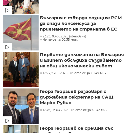
България с твърда позиция: РСМ
да спази консенсуса за
приемането на страната в ЕС
23:23, 03.06.2025 (обновена)
Чете се за: 02:35 мин.
Първите дипломати на България
и Египет обсъдиха създаването
на общ икономически съвет
17:53, 23.05.2025
Чете се за: 01:47 мин.
Георг Георгиев разговаря с
държавния секретар на САЩ
Марко Рубио
17:46, 03.04.2025
Чете се за: 01:42 мин.
Георг Георгиев се срещна със