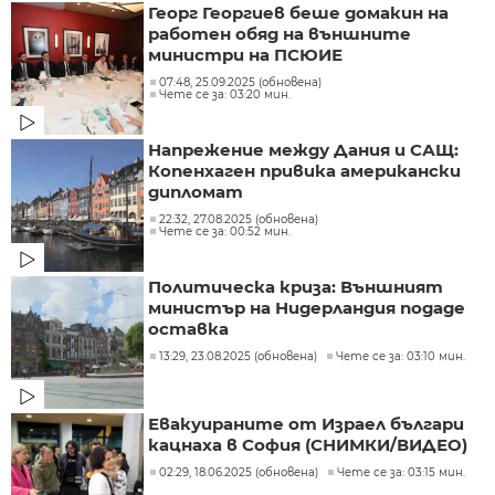
Георг Георгиев беше домакин на
работен обяд на външните
министри на ПСЮИЕ
07:48, 25.09.2025 (обновена)
Чете се за: 03:20 мин.
Напрежение между Дания и САЩ:
Копенхаген привика американски
дипломат
22:32, 27.08.2025 (обновена)
Чете се за: 00:52 мин.
Политическа криза: Външният
министър на Нидерландия подаде
оставка
13:29, 23.08.2025 (обновена)
Чете се за: 03:10 мин.
Евакуираните от Израел българи
кацнаха в София (СНИМКИ/ВИДЕО)
02:29, 18.06.2025 (обновена)
Чете се за: 03:15 мин.