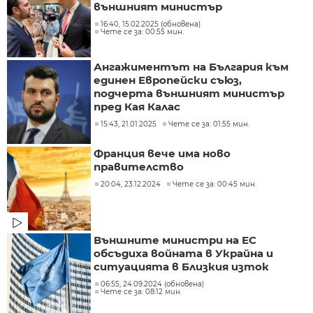
външният министър
16:40, 15.02.2025 (обновена)
Чете се за: 00:55 мин.
Ангажиментът на България към
единен Европейски съюз,
подчерта външният министър
пред Кая Калас
15:43, 21.01.2025
Чете се за: 01:55 мин.
Франция вече има ново
правителство
20:04, 23.12.2024
Чете се за: 00:45 мин.
Външните министри на ЕС
обсъдиха войната в Украйна и
ситуацията в Близкия изток
06:55, 24.09.2024 (обновена)
Чете се за: 08:12 мин.