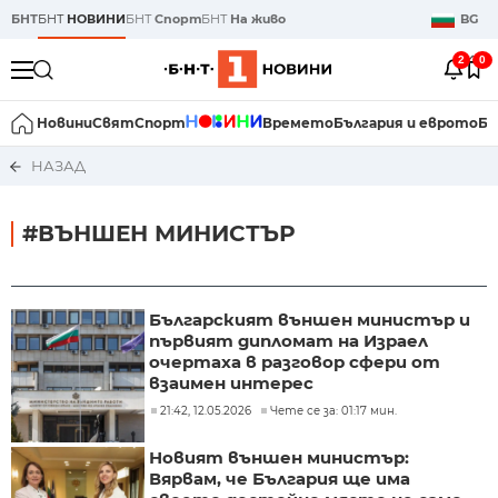
БНТ
БНТ
НОВИНИ
БНТ
Спорт
БНТ
На живо
BG
2
0
Новини
Свят
Спорт
Времето
България и еврото
Би
НАЗАД
#ВЪНШЕН МИНИСТЪР
Българският външен министър и
първият дипломат на Израел
очертаха в разговор сфери от
взаимен интерес
21:42, 12.05.2026
Чете се за: 01:17 мин.
Новият външен министър:
Вярвам, че България ще има