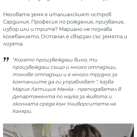
Неговата земя е италианският остров
Сардиния. Професия по рождение, призвание,
избор или и трите? Мариано не познава
колебанието. Останал е свързан със земята и
лозята.
"Когато произвеждаш вино, ти
произвеждаш също и много отпадъци,
тонове отпадъци и е много трудно за
компаниите да ги управляват ", казва
Мария Летиция Манка - преподавател в
Департамента по наука за живота и
околната среда към Университета на
Каляри.