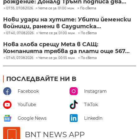
рождение: Доналд Тръмп подписа два...
07:35, 07.08.2026
Чете се за: 01:00 мин.
По света
Нови удари на хутите: Убити йеменски
войници, ранени в Саудитска...
07:40, 07.08.2026
Чете се за: 01:00 мин.
По света
Нова глоба срещу Meta в САЩ:
Компанията трябва да плати още 567...
07:45, 07.08.2026
Чете се за: 00:55 мин.
По света
ПОСЛЕДВАЙТЕ НИ В
Facebook
Instagram
YouTube
TikTok
Google News
LinkedIn
BNT NEWS APP