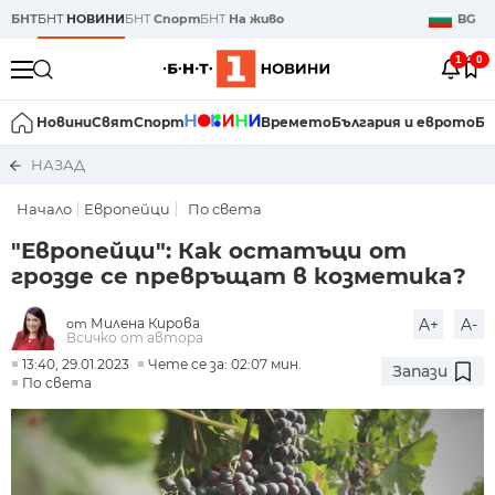
БНТ
БНТ
НОВИНИ
БНТ
Спорт
БНТ
На живо
BG
1
0
Новини
Свят
Спорт
Времето
България и еврото
Би
НАЗАД
Начало
Европейци
По света
"Европейци": Как остатъци от
грозде се превръщат в козметика?
Милена Кирова
A+
A-
от
Всичко от автора
13:40, 29.01.2023
Чете се за: 02:07 мин.
Запази
По света