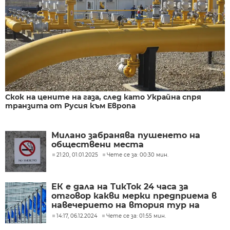
Скок на цените на газа, след като Украйна спря
транзита от Русия към Европа
Милано забранява пушенето на
обществени места
21:20, 01.01.2025
Чете се за: 00:30 мин.
ЕК е дала на ТикТок 24 часа за
отговор какви мерки предприема в
навечерието на втория тур на
вота в Румъния
14:17, 06.12.2024
Чете се за: 01:55 мин.