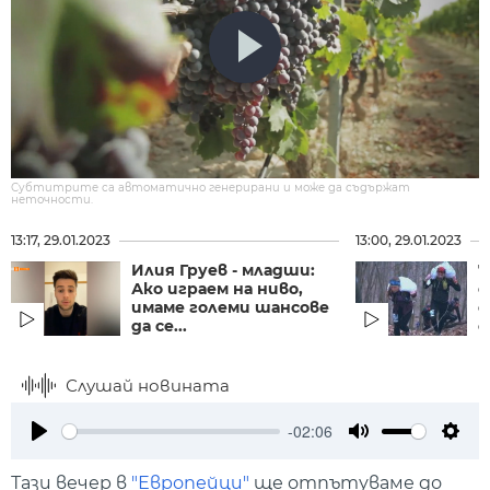
Субтитрите са автоматично генерирани и може да съдържат
неточности.
13:17, 29.01.2023
13:00, 29.01.2023
Илия Груев - младши:
7
Ако играем на ниво,
с
имаме големи шансове
е
да се...
с
Слушай новината
-02:06
Play
Mute
Setti
Тази вечер в
"Европейци"
ще отпътуваме до