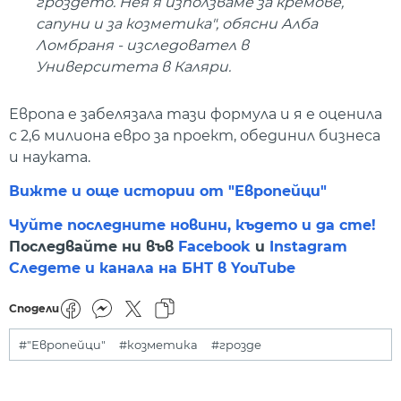
гроздето. Нея я използваме за кремове,
сапуни и за козметика", обясни Алба
Ломбраня - изследовател в
Университета в Каляри.
Европа е забелязала тази формула и я е оценила
с 2,6 милиона евро за проект, обединил бизнеса
и науката.
Вижте и още истории от "Европейци"
Чуйте последните новини, където и да сте!
Последвайте ни във
Facebook
и
Instagram
Следете и канала на БНТ в YouTube
Сподели
#"Европейци"
#козметика
#грозде