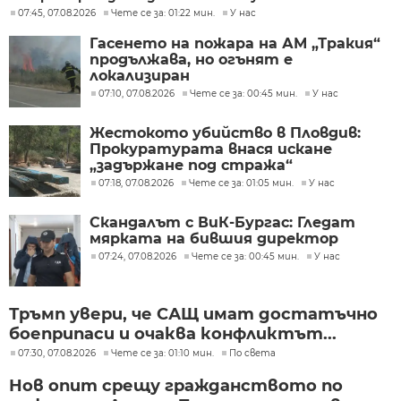
07:45, 07.08.2026
Чете се за: 01:22 мин.
У нас
Гасенето на пожара на АМ „Тракия“
продължава, но огънят е
локализиран
07:10, 07.08.2026
Чете се за: 00:45 мин.
У нас
Жестокото убийство в Пловдив:
Прокуратурата внася искане
„задържане под стража“
07:18, 07.08.2026
Чете се за: 01:05 мин.
У нас
Скандалът с ВиК-Бургас: Гледат
мярката на бившия директор
07:24, 07.08.2026
Чете се за: 00:45 мин.
У нас
Тръмп увери, че САЩ имат достатъчно
боеприпаси и очаква конфликтът...
07:30, 07.08.2026
Чете се за: 01:10 мин.
По света
Нов опит срещу гражданството по