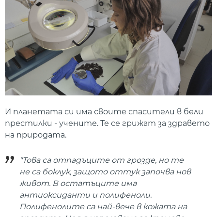
И планетата си има своите спасители в бели
престилки - учените. Те се грижат за здравето
на природата.
"Това са отпадъците от грозде, но те
не са боклук, защото оттук започва нов
живот. В остатъците има
антиоксиданти и полифеноли.
Полифенолите са най-вече в кожата на