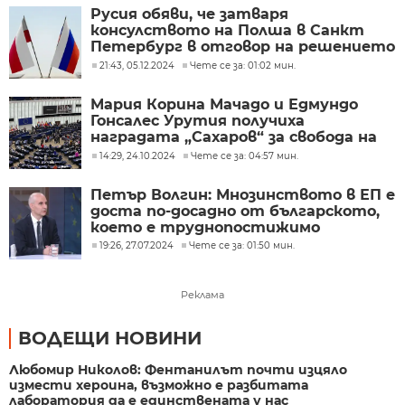
Русия обяви, че затваря
консулството на Полша в Санкт
Петербург в отговор на решението
на Варшава
21:43, 05.12.2024
Чете се за: 01:02 мин.
Мария Корина Мачадо и Едмундо
Гонсалес Урутия получиха
наградата „Сахаров“ за свобода на
мисълта за 2024 г.
14:29, 24.10.2024
Чете се за: 04:57 мин.
Петър Волгин: Мнозинството в ЕП е
доста по-досадно от българското,
което е труднопостижимо
19:26, 27.07.2024
Чете се за: 01:50 мин.
Реклама
ВОДЕЩИ НОВИНИ
Любомир Николов: Фентанилът почти изцяло
измести хероина, възможно е разбитата
лаборатория да е единствената у нас