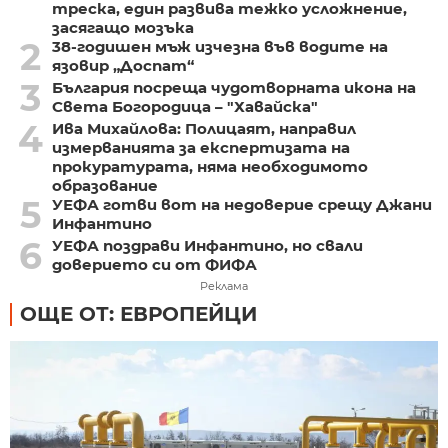
треска, един развива тежко усложнение,
засягащо мозъка
2
38-годишен мъж изчезна във водите на
язовир „Доспат“
3
България посреща чудотворната икона на
Света Богородица – "Хавайска"
4
Ива Михайлова: Полицаят, направил
измерванията за експертизата на
прокуратурата, няма необходимото
образование
5
УЕФА готви вот на недоверие срещу Джани
Инфантино
6
УЕФА поздрави Инфантино, но свали
доверието си от ФИФА
Реклама
ОЩЕ ОТ: ЕВРОПЕЙЦИ