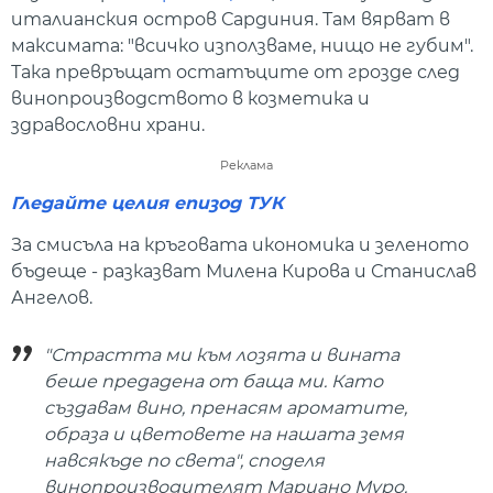
италианския остров Сардиния. Там вярват в
максимата: "всичко използваме, нищо не губим".
Така превръщат остатъците от грозде след
винопроизводството в козметика и
здравословни храни.
Реклама
Гледайте целия епизод ТУК
За смисъла на кръговата икономика и зеленото
бъдеще - разказват Милена Кирова и Станислав
Ангелов.
"Страстта ми към лозята и вината
беше предадена от баща ми. Като
създавам вино, пренасям ароматите,
образа и цветовете на нашата земя
навсякъде по света", споделя
винопроизводителят Мариано Муро.