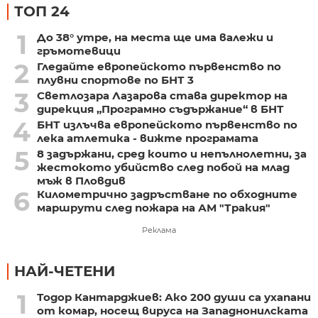
ТОП 24
1
До 38° утре, на места ще има валежи и
гръмотевици
2
Гледайте европейското първенство по
плувни спортове по БНТ 3
3
Светлозара Лазарова става директор на
дирекция „Програмно съдържание“ в БНТ
4
БНТ излъчва европейското първенство по
лека атлетика - вижте програмата
5
8 задържани, сред които и непълнолетни, за
жестокото убийство след побой на млад
мъж в Пловдив
6
Километрично задръстване по обходните
маршрути след пожара на АМ "Тракия"
Реклама
НАЙ-ЧЕТЕНИ
1
Тодор Кантарджиев: Ако 200 души са ухапани
от комар, носещ вируса на Западнонилската