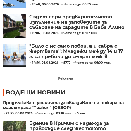
охрана на въздушното
15:40, 06.08.2026
Чете се за: 00:55 мин.
пространство
Съдът спря предварителното
изпълнение на заповедите за
събаряне на сградите в Баба Алино
15:06, 06.08.2026
Чете се за: 01:02 мин.
"Било е не само побой, а и гавра с
жертвата": Младежи между 14 и 17
г. са пребили до смърт мъж в
Пловдив
14:56, 06.08.2026
5772
Чете се за: 06:00 мин.
Реклама
ВОДЕЩИ НОВИНИ
Продължават усилията за овладяване на пожара на
магистрала "Тракия" (ОБЗОР)
22:53, 06.08.2026
Чете се за: 03:10 мин.
У нас
Бдение в Кричим с надежда за
правосъдие след жестокото