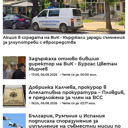
Акция в сградата на ВиК - Кърджали заради съмнения
за злоупотреби с евросредства
Задържаха отново бившия
директор на ВиК - Бургас Цветан
Мирчев
17:06, 06.08.2026
Чете се за: 00:50 мин.
Добринка Калчева, прокурор в
Апелативна прокуратура – Пловдив,
е предложена за член на ВСС
16:24, 06.08.2026
Чете се за: 02:17 мин.
България, Румъния и Испания
подписаха споразумение за
изпълнение на съвместни мисии по