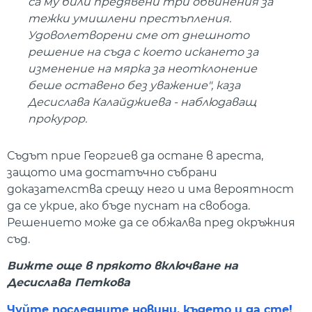
са му били предявени три обвинения за
тежки умишлени престъпления.
Удоволетворени сме от днешното
решение на съда с което искането за
изменение на мярка за неотклонение
беше оставено без уважение", каза
Десислава Калайджиева - наблюдаващ
прокурор.
Съдът прие Георгиев да остане в ареста,
защото има достатъчно събрани
доказателства срещу него и има вероятност
да се укрие, ако бъде пуснат на свобода.
Решението може да се обжалва пред окръжния
съд.
Вижте още в прякото включване на
Десислава Петкова
Чуйте последните новини, където и да сте!