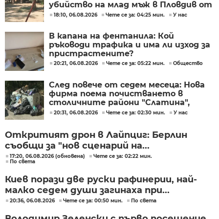
убийство на млад мъж в Пловдив от
тийнейджъри
18:10, 06.08.2026
Чете се за: 04:25 мин.
У нас
В капана на фентанила: Кой
ръководи трафика и има ли изход за
пристрастените?
20:21, 06.08.2026
Чете се за: 05:22 мин.
Общество
След повече от седем месеца: Нова
фирма поема почистването в
столичните райони "Слатина",
"Подуяне" и "Изгрев"
20:31, 06.08.2026
Чете се за: 02:30 мин.
У нас
Откритият дрон в Лайпциг: Берлин
съобщи за "нов сценарий на...
17:20, 06.08.2026 (обновена)
Чете се за: 02:22 мин.
По света
Киев порази две руски рафинерии, най-
малко седем души загинаха при...
20:36, 06.08.2026
Чете се за: 00:50 мин.
По света
Володимир Зеленски с първо посещение