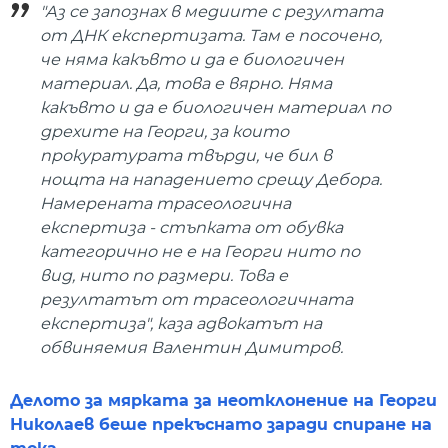
"Аз се запознах в медиите с резултата
от ДНК експертизата. Там е посочено,
че няма какъвто и да е биологичен
материал. Да, това е вярно. Няма
какъвто и да е биологичен материал по
дрехите на Георги, за които
прокуратурата твърди, че бил в
нощта на нападението срещу Дебора.
Намерената трасеологична
експертиза - стъпката от обувка
категорично не е на Георги нито по
вид, нито по размери. Това е
резултатът от трасеологичната
експертиза", каза адвокатът на
обвиняемия Валентин Димитров.
Делото за мярката за неотклонение на Георги
Николаев беше прекъснато заради спиране на