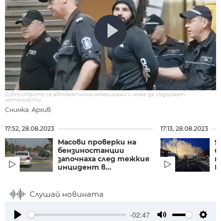
Субтитрите са автоматично генерирани и може да съдържат
неточности.
Снимка: Архив
17:52, 28.08.2023
17:13, 28.08.2023
Масови проверки на
9
бензиностанции
щ
започнаха след тежкия
п
инцидент в...
Р
Слушай новината
-02:47