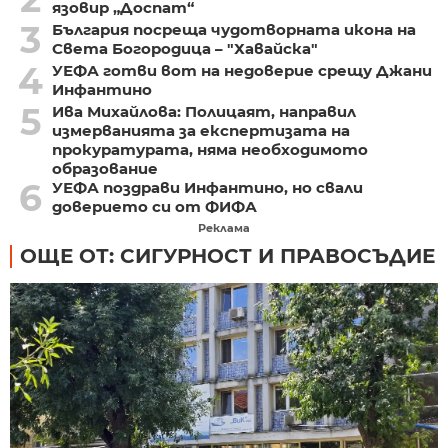
язовир „Доспат“
3
България посреща чудотворната икона на
Света Богородица – "Хавайска"
4
УЕФА готви вот на недоверие срещу Джани
Инфантино
5
Ива Михайлова: Полицаят, направил
измерванията за експертизата на
прокуратурата, няма необходимото
образование
6
УЕФА поздрави Инфантино, но свали
доверието си от ФИФА
Реклама
ОЩЕ ОТ: СИГУРНОСТ И ПРАВОСЪДИЕ