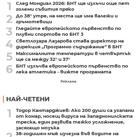
1
След Мондиал 2026: БНТ ще излъчи още пет
големи събития пряко
2
До 38° утре, на места ще има валежи и
гръмотевици
3
Гледайте европейското първенство по
плувни спортове по БНТ 3
4
Светлозара Лазарова става директор на
дирекция „Програмно съдържание“ в БНТ
5
Максималните температури в четвъртък
ще са между 32° и 37°
6
БНТ излъчва европейското първенство по
лека атлетика - вижте програмата
Реклама
НАЙ-ЧЕТЕНИ
1
Тодор Кантарджиев: Ако 200 души са ухапани
от комар, носещ вируса на Западнонилската
треска, един развива тежко усложнение,
засягащо мозъка
2
38-годишен мъж изчезна във водите на