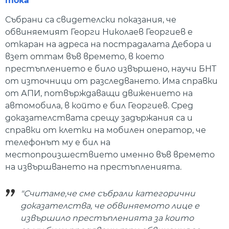
тока
Събрани са свидетелски показания, че
обвиняемият Георги Николаев Георгиев е
откаран на адреса на пострадалата Дебора и
взет оттам във времето, в което
престъплението е било извършено, научи БНТ
от източници от разследването. Има справки
от АПИ, потвърждаващи движението на
автомобила, в който е бил Георгиев. Сред
доказателствата срещу задържания са и
справки от клетки на мобилен оператор, че
телефонът му е бил на
местопроизшествието именно във времето
на извършването на престъпленията.
"Считаме,че сме събрали категорични
доказателства, че обвиняемото лице е
извършило престъпленията за които