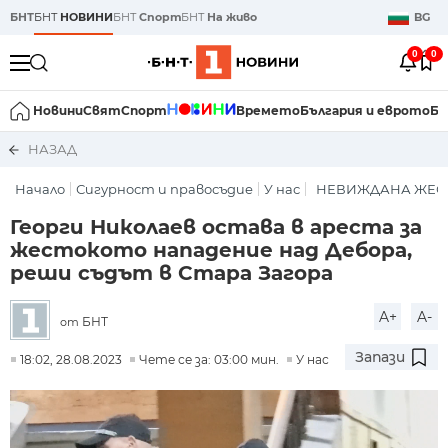
БНТ
БНТ
НОВИНИ
БНТ
Спорт
БНТ
На живо
BG
0
0
Новини
Свят
Спорт
Времето
България и еврото
Би
НАЗАД
Начало
Сигурност и правосъдие
У нас
НЕВИЖДАНА ЖЕСТО
Георги Николаев остава в ареста за
жестокото нападение над Дебора,
реши съдът в Стара Загора
A+
A-
БНТ
от
Запази
18:02, 28.08.2023
Чете се за: 03:00 мин.
У нас