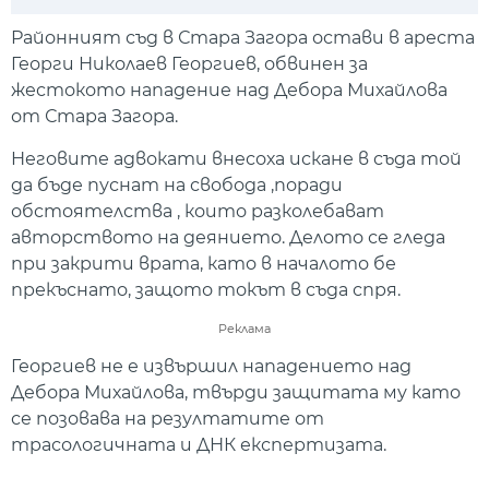
Play
Mute
Setti
Районният съд в Стара Загора остави в ареста
Георги Николаев Георгиев, обвинен за
жестокото нападение над Дебора Михайлова
от Стара Загора.
Неговите адвокати внесоха искане в съда той
да бъде пуснат на свобода ,поради
обстоятелства , които разколебават
авторството на деянието. Делото се гледа
при закрити врата, като в началото бе
прекъснато, защото токът в съда спря.
Реклама
Георгиев не е извършил нападението над
Дебора Михайлова, твърди защитата му като
се позовава на резултатите от
трасологичната и ДНК експертизата.