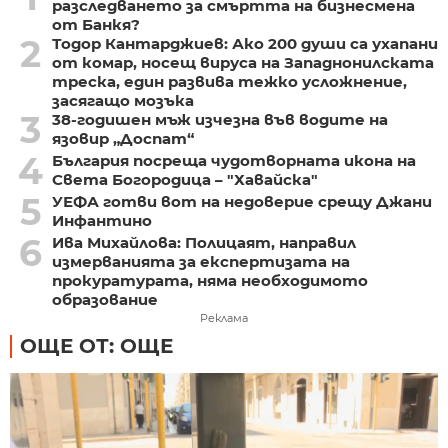
разследването за смъртта на бизнесмена
от Банкя?
2
Тодор Кантарджиев: Ако 200 души са ухапани
от комар, носещ вируса на Западнонилската
треска, един развива тежко усложнение,
засягащо мозъка
3
38-годишен мъж изчезна във водите на
язовир „Доспат“
4
България посреща чудотворната икона на
Света Богородица – "Хавайска"
5
УЕФА готви вот на недоверие срещу Джани
Инфантино
6
Ива Михайлова: Полицаят, направил
измерванията за експертизата на
прокуратурата, няма необходимото
образование
Реклама
ОЩЕ ОТ: ОЩЕ