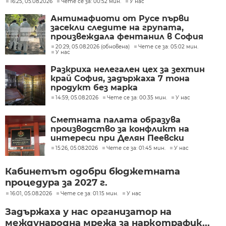
16:25, 05.08.2026
Чете се за: 00:52 мин.
У нас
Антимафиоти от Русе първи
засекли следите на групата,
произвеждала фентанил в София
20:29, 05.08.2026 (обновена)
Чете се за: 05:02 мин.
У нас
Разкриха нелегален цех за зехтин
край София, задържаха 7 тона
продукт без марка
14:59, 05.08.2026
Чете се за: 00:35 мин.
У нас
Сметната палата образува
производство за конфликт на
интереси при Делян Пеевски
15:26, 05.08.2026
Чете се за: 01:45 мин.
У нас
Кабинетът одобри бюджетната
процедура за 2027 г.
16:01, 05.08.2026
Чете се за: 01:15 мин.
У нас
Задържаха у нас организатор на
международна мрежа за наркотрафик...