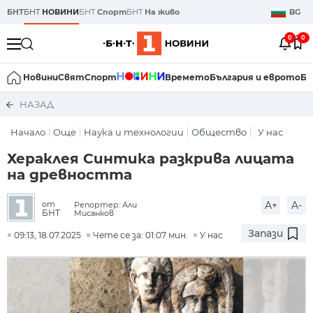
БНТ
БНТ
НОВИНИ
БНТ
Спорт
БНТ
На живо
BG
0
0
Новини
Свят
Спорт
Времето
България и еврото
Би
НАЗАД
Начало
Още
Наука и технологии
Общество
У нас
Хераклея Синтика разкрива лицата
на древността
A+
A-
от
Репортер: Али
БНТ
Мисанков
Запази
09:13, 18.07.2025
Чете се за: 01:07 мин.
У нас