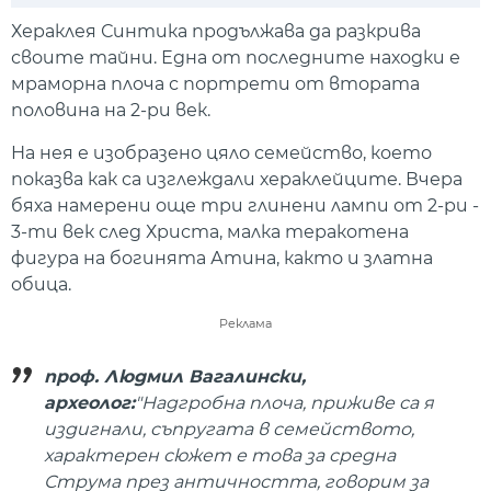
Play
Mute
Setti
Хераклея Синтика продължава да разкрива
своите тайни. Една от последните находки е
мраморна плоча с портрети от втората
половина на 2-ри век.
На нея е изобразено цяло семейство, което
показва как са изглеждали хераклейците. Вчера
бяха намерени още три глинени лампи от 2-ри -
3-ти век след Христа, малка теракотена
фигура на богинята Атина, както и златна
обица.
Реклама
проф. Людмил Вагалински,
археолог:
"Надгробна плоча, приживе са я
издигнали, съпругата в семейството,
характерен сюжет е това за средна
Струма през античността, говорим за