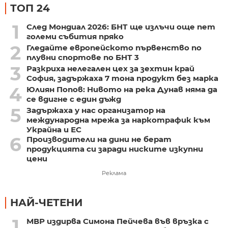
ТОП 24
1
След Мондиал 2026: БНТ ще излъчи още пет
големи събития пряко
2
Гледайте европейското първенство по
плувни спортове по БНТ 3
3
Разкриха нелегален цех за зехтин край
София, задържаха 7 тона продукт без марка
4
Юлиян Попов: Нивото на река Дунав няма да
се вдигне с един дъжд
5
Задържаха у нас организатор на
международна мрежа за наркотрафик към
Украйна и ЕС
6
Производители на дини не берат
продукцията си заради ниските изкупни
цени
Реклама
НАЙ-ЧЕТЕНИ
1
МВР издирва Симона Пейчева във връзка с