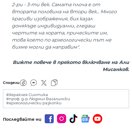
2-ри - 3-ти век. Самата плоча е от
втората половина на втори век... Много
красиви изображения, бих казал
донякъде индивидуални, гледаш
чертите на хората, прическите им,
това което по археологически път не
бихме могли да направим".
Вижте повече в прякото включване на Али
Мисанков.
Сподели
#Хераклея Синтика
#проф. д-р Людмил Вагалински
#археологически разкопки
Последвайте ни