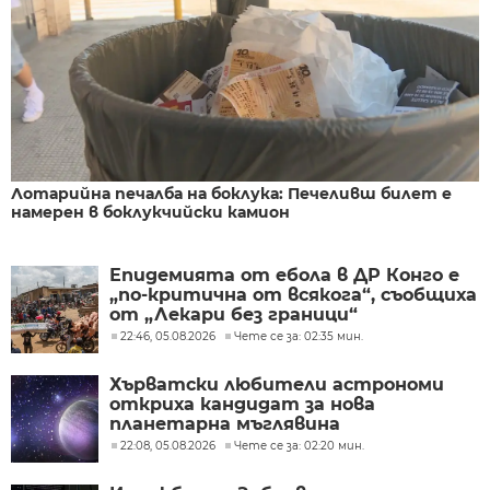
Лотарийна печалба на боклука: Печеливш билет е
намерен в боклукчийски камион
Епидемията от ебола в ДР Конго е
„по-критична от всякога“, съобщиха
от „Лекари без граници“
22:46, 05.08.2026
Чете се за: 02:35 мин.
Хърватски любители астрономи
откриха кандидат за нова
планетарна мъглявина
22:08, 05.08.2026
Чете се за: 02:20 мин.