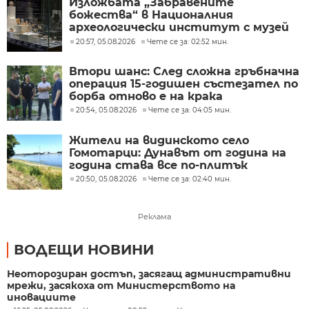
Изложбата „Забравените
божества“ в Националния
археологически институт с музей
при БАН
20:57, 05.08.2026
Чете се за: 02:52 мин.
Втори шанс: След сложна гръбначна
операция 15-годишен състезател по
борба отново е на крака
20:54, 05.08.2026
Чете се за: 04:05 мин.
Жители на видинското село
Гомотарци: Дунавът от година на
година става все по-плитък
20:50, 05.08.2026
Чете се за: 02:40 мин.
Реклама
ВОДЕЩИ НОВИНИ
Неоторозиран достъп, засягащ административни
мрежи, засякоха от Министерството на
иновациите