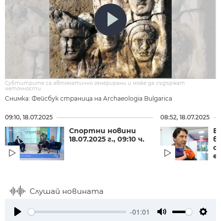
Субтитрите са автоматично генерирани и може да съдържат
неточности.
Снимка: Фейсбук страница на Archaeologia Bulgarica
09:10, 18.07.2025
08:52, 18.07.2025
Спортни новини
Б
18.07.2025 г., 09:10 ч.
в
о
е
Слушай новината
-01:01