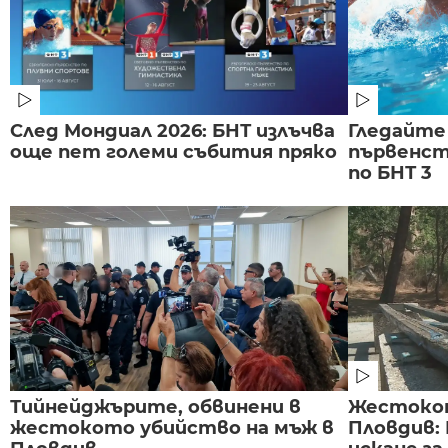
След Мондиал 2026: БНТ излъчва
Гледайте
още пет големи събития пряко
първенст
по БНТ 3
Тийнейджърите, обвинени в
Жестоко
жестокото убийство на мъж в
Пловдив: