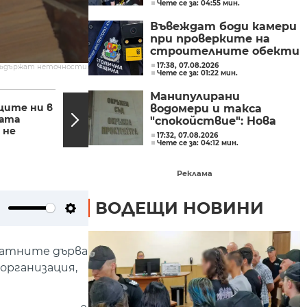
Чете се за: 04:55 мин.
с парите му
Въвеждат боди камери
при проверките на
строителните обекти
в София
17:38, 07.08.2026
съдържат неточности.
Чете се за: 01:22 мин.
20:10, 10.11.2022
19:45,
Манипулирани
ите ни в
Полемика в
водомери и такса
ката
парламента за това
"спокойствие": Нова
 не
чия е вината за
афера с участието на
17:32, 07.08.2026
трагедията на...
Чете се за: 04:12 мин.
бившия директор на
"ВиК - Бургас"
Реклама
ВОДЕЩИ НОВИНИ
ute
Settings
латните дърва
организация,