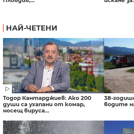
Пловдив,...
искане за.
НАЙ-ЧЕТЕНИ
Тодор Кантарджиев: Ако 200
38-годиш
души са ухапани от комар,
водите н
носещ вируса...