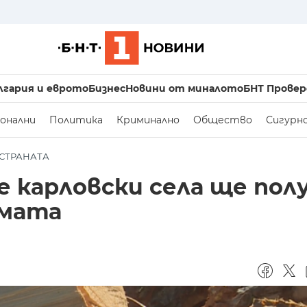
лгария и еврото
Бизнес
Новини от миналото
БНТ Провер
онални
Политика
Криминално
Общество
Сигурн
СТРАНАТА
 карловски села ще пол
имата