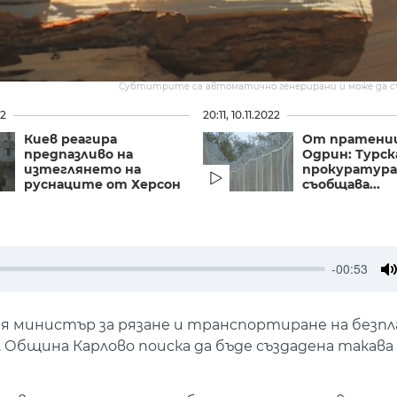
Субтитрите са автоматично генерирани и може да 
22
20:11, 10.11.2022
Киев реагира
От пратениц
предпазливо на
Одрин: Турс
изтеглянето на
прокуратура
руснаците от Херсон
съобщава...
-00:53
M
я министър за рязане и транспортиране на безп
 Община Карлово поиска да бъде създадена такава 