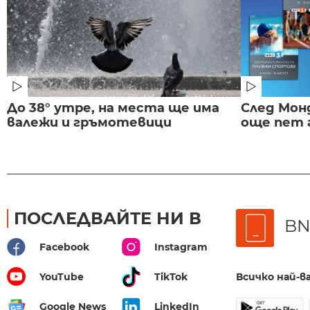
До 38° утре, на места ще има
След Монд
валежи и гръмотевици
още пет 
ПОСЛЕДВАЙТЕ НИ В
BN
Facebook
Instagram
Всичко най-
YouTube
TikTok
Google News
LinkedIn