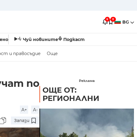
6
0
BG
ено
Чуй новините
Подкаст
ост и правосъдие
Още
учат по
Реклама
ОЩЕ ОТ:
РЕГИОНАЛНИ
A+
A-
Запази