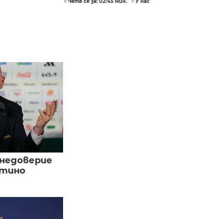
Чете се за: 02:45 мин.
У нас
 недоверие
нтино