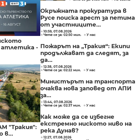
Окръжната прокуратура в
Русе поиска арест за петима
от участниците...
10:59, 07.08.2026
Чете се за: 02:50 мин.
У нас
йското
Пожарът на „Тракия“: Екипи
 атлетика -
продължават да следят, за
да...
12:38, 07.08.2026
Чете се за: 02:22 мин.
У нас
Министърът на транспорта
очаква нова заповед от АПИ
за...
13:44, 07.08.2026
Чете се за: 02:37 мин.
У нас
Как може да се избегне
екстремно ниското ниво на
М "Тракия":
река Дунав?
в...
12:27, 07.08.2026