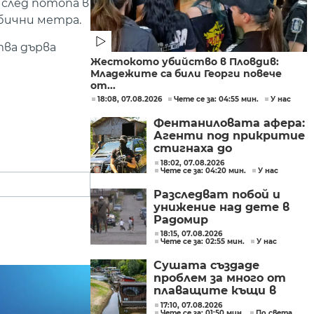
 след потопа в
убични метра.
тва дърва
Жестокото убийство в Пловдив:
Младежите са били Георги повече
от...
18:08, 07.08.2026
Чете се за: 04:55 мин.
У нас
Фентаниловата афера:
Агенти под прикритие
стигнаха до
лабораторията във
18:02, 07.08.2026
Чете се за: 04:20 мин.
У нас
„Факултета“
Разследват побой и
унижение над дете в
Радомир
18:15, 07.08.2026
Чете се за: 02:55 мин.
У нас
Сушата създаде
проблем за много от
плаващите къщи в
Нидерландия
17:10, 07.08.2026
Чете се за: 01:50 мин.
По света