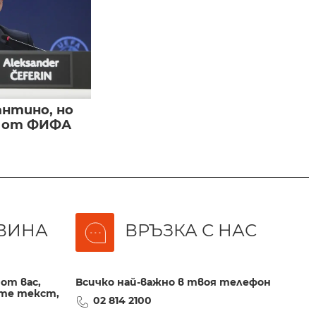
нтино, но
и от ФИФА
ВИНА
ВРЪЗКА С НАС
от вас,
Всичко най-важно в твоя телефон
те текст,
02 814 2100