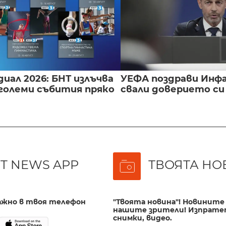
иал 2026: БНТ излъчва
УЕФА поздрави Инфа
големи събития пряко
свали доверието с
T NEWS APP
ТВОЯТА НО
важно в твоя телефон
"Твоята новина"! Новините 
нашите зрители! Изпрате
снимки, видео.