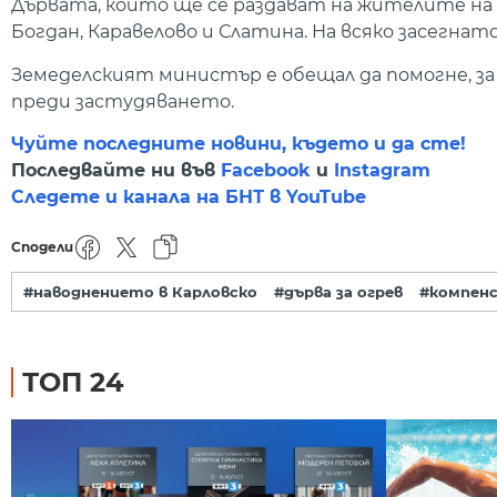
Дървата, които ще се раздават на жителите на 
Богдан, Каравелово и Слатина. На всяко засегна
Земеделският министър е обещал да помогне, з
преди застудяването.
Чуйте последните новини, където и да сте!
Последвайте ни във
Facebook
и
Instagram
Следете и канала на БНТ в YouTube
Сподели
#наводнението в Карловско
#дърва за огрев
#компен
ТОП 24