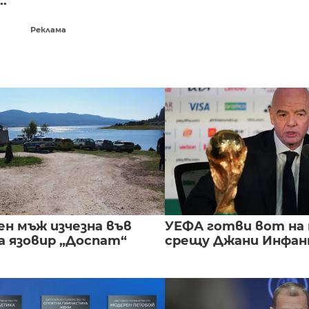
..
Реклама
ен мъж изчезна във
УЕФА готви вот на
а язовир „Доспат“
срещу Джани Инфа