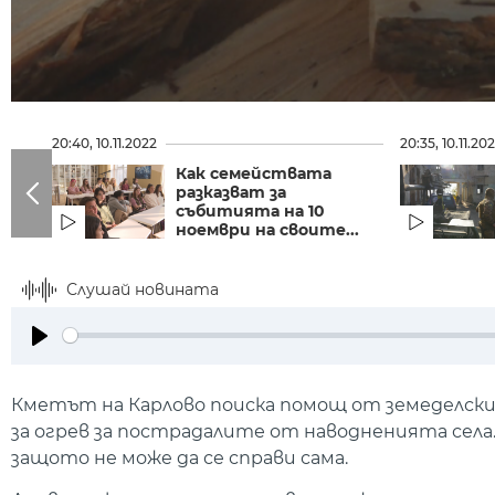
20:40, 10.11.2022
20:35, 10.11.20
Как семействата
разказват за
събитията на 10
ноември на своите...
Слушай новината
Play
Кметът на Карлово поиска помощ от земеделски
за огрев за пострадалите от наводненията села.
защото не може да се справи сама.