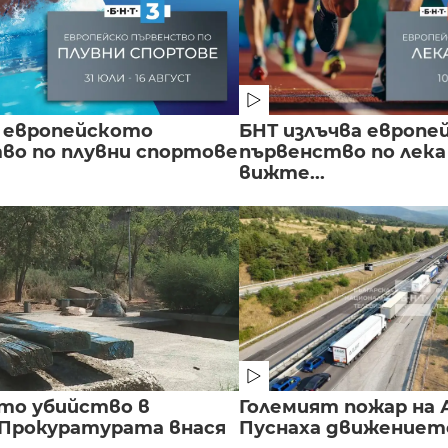
 европейското
БНТ излъчва европе
во по плувни спортове
първенство по лека
вижте...
то убийство в
Големият пожар на А
 Прокуратурата внася
Пуснаха движението 