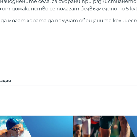
наводнените села, са събрани при разчистването
то от домакинство се полагат безвъзмездно по 5 к
а да могат хората да получат обещаните количес
сации