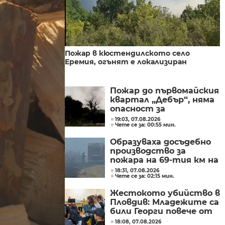
Пожар в кюстендилското село
Еремия, огънят е локализиран
Пожар до първомайския
квартал „Дебър“, няма
опасност за
населението
19:03, 07.08.2026
Чете се за: 00:55 мин.
Образуваха досъдебно
производство за
пожара на 69-тия км на
АМ "Тракия"
18:31, 07.08.2026
Чете се за: 02:15 мин.
Жестокото убийство в
Пловдив: Младежите са
били Георги повече от
час и си купили дюнери
18:08, 07.08.2026