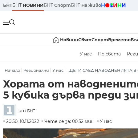
БНТ
БНТ
НОВИНИ
БНТ
Спорт
БНТ
На живо
Новини
Свят
Спорт
Времето
Бъ
У нас
По света
Реги
Начало
Регионални
У нас
ЩЕТИ СЛЕД НАВОДНЕНИЯТА В 
Хората от наводнените
5 кубика дърва преди з
от
БНТ
20:50, 10.11.2022
Чете се за: 00:52 мин.
У нас