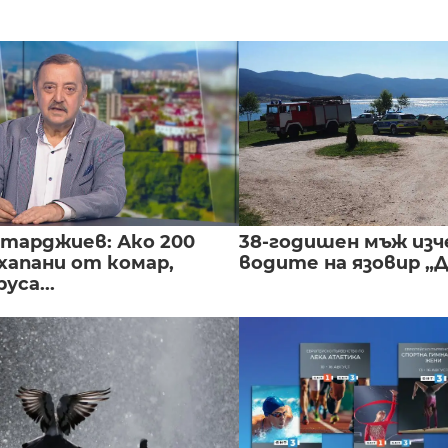
нтарджиев: Ако 200
38-годишен мъж изч
хапани от комар,
водите на язовир „
уса...