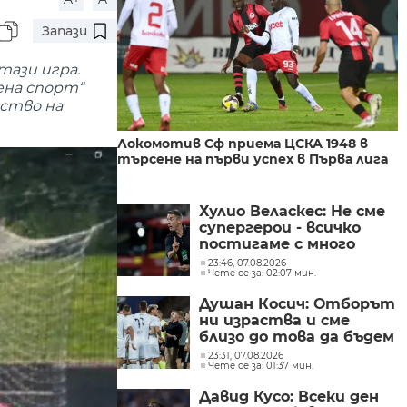
Запази
тази игра.
ена спорт“
нство на
Локомотив Сф приема ЦСКА 1948 в
търсене на първи успех в Първа лига
Хулио Веласкес: Не сме
супергерои - всичко
постигаме с много
труд
23:46, 07.08.2026
Чете се за: 02:07 мин.
Душан Косич: Отборът
ни израства и сме
близо до това да бъдем
успешни
23:31, 07.08.2026
Чете се за: 01:37 мин.
Давид Кусо: Всеки ден