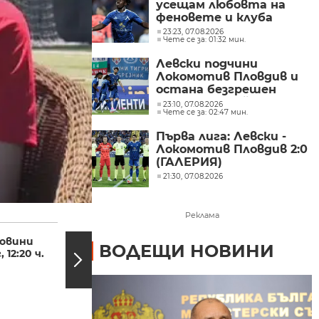
усещам любовта на
феновете и клуба
23:23, 07.08.2026
Чете се за: 01:32 мин.
Левски подчини
Локомотив Пловдив и
остана безгрешен
преди европейското
23:10, 07.08.2026
Чете се за: 02:47 мин.
изпитание
Първа лига: Левски -
Локомотив Пловдив 2:0
(ГАЛЕРИЯ)
21:30, 07.08.2026
Реклама
12:03, 26.05.2024
11:52,
овини
Йоан Драганов в
ВОДЕЩИ НОВИНИ
, 12:20 ч.
предаването "Аз
съм"