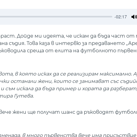
-02:17
M
ст. Дойде ми идеята, че искам да бъда част от 
а съдия. Това каза в интервю за предаването „Ар
ръководила среща от елита на футболното първе
вота, в която исках да се реализирам максимално. А
ички останали жени, които се занимават със съдий
 съм искала да бъда пример и хората да разберат,
тира Гутева.
повече жени ще получат шанс да ръководят футбо
зненада, в много първенства вече има присъствие 