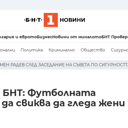
лгария и еврото
Бизнес
Новини от миналото
БНТ Провер
онални
Политика
Криминално
Общество
Сигурн
 НА СЪВЕТА ПО СИГУРНОСТТА: ДРОН Е НАХЛУЛ В БЪЛГАР
д БНТ: Футболната
а свиква да гледа жени