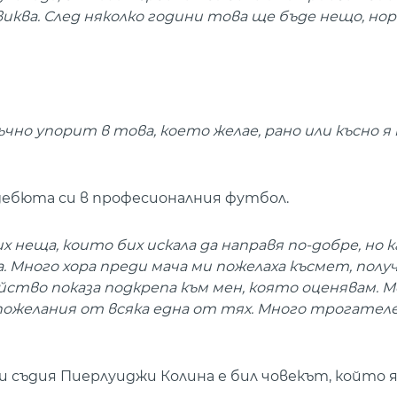
ва. След няколко години това ще бъде нещо, нор
чно упорит в това, което желае, рано или късно я
дебюта си в професионалния футбол.
 неща, които бих искала да направя по-добре, но к
 Много хора преди мача ми пожелаха късмет, полу
йство показа подкрепа към мен, която оценявам. 
 пожелания от всяка една от тях. Много трогател
 съдия Пиерлуиджи Колина е бил човекът, който я