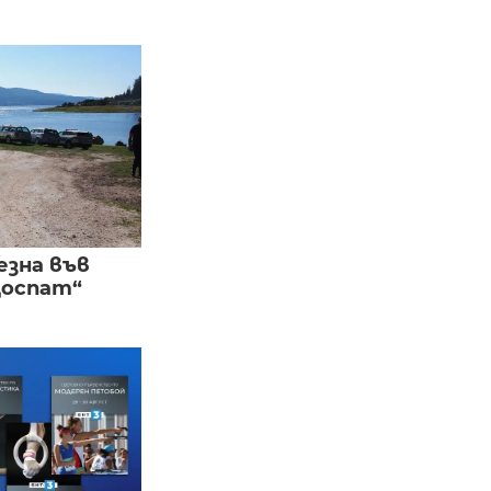
езна във
Доспат“