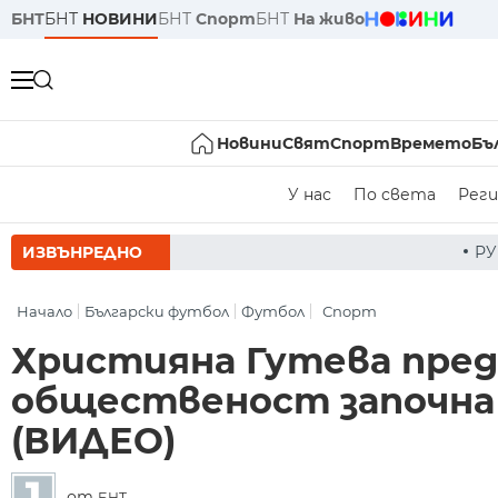
БНТ
БНТ
НОВИНИ
БНТ
Спорт
БНТ
На живо
Новини
Свят
Спорт
Времето
Бъ
У нас
По света
Реги
ИЗВЪНРЕДНО
РУМЕН РАДЕВ СЛЕД ЗАСЕДАНИЕ
Начало
Български футбол
Футбол
Спорт
Християна Гутева пре
общественост започна д
(ВИДЕО)
от
БНТ