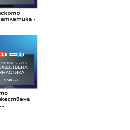
йското
 атлетика -
ото
ожествена
..