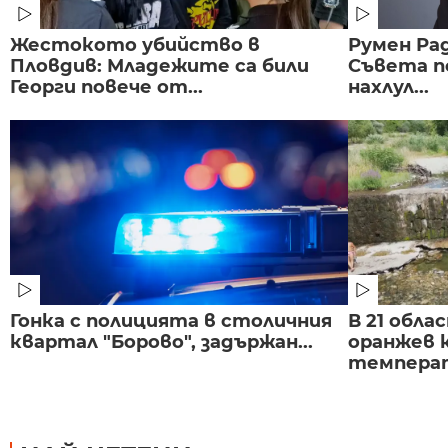
Жестокото убийство в
Румен Рад
Пловдив: Младежите са били
Съвета п
Георги повече от...
нахлул...
Гонка с полицията в столичния
В 21 обла
квартал "Борово", задържан...
оранжев к
темпера