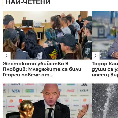
НАЙ-ЧЕТЕНИ
Жестокото убийство в
Тодор Ка
Пловдив: Младежите са били
души са у
Георги повече от...
носещ вир