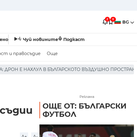
2
0
BG
ено
Чуй новините
Подкаст
ост и правосъдие
Още
СКОТО ВЪЗДУШНО ПРОСТРАНСТВО * * * НЯМА ПОРАЖЕНИЯ 
Реклама
ОЩЕ ОТ: БЪЛГАРСКИ
 съдии
ФУТБОЛ
A+
A-