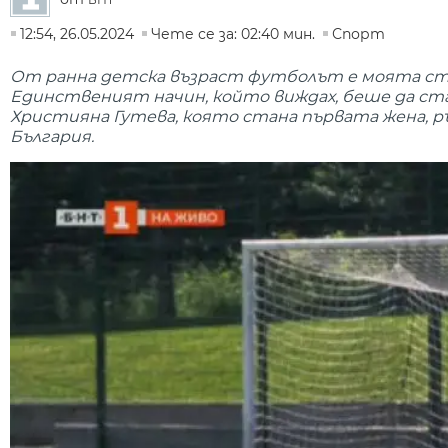
12:54, 26.05.2024
Чете се за: 02:40 мин.
Спорт
От ранна детска възраст футболът е моята стра
Единственият начин, който виждах, беше да стан
Християна Гутева, която стана първата жена, 
България.