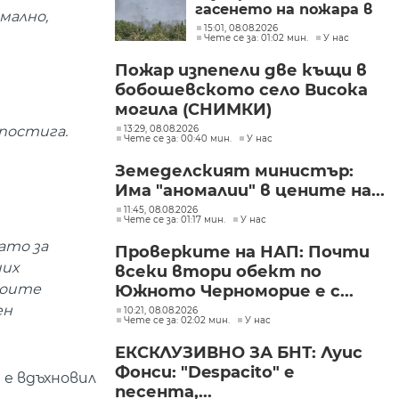
гасенето на пожара в
мално,
Асеновградско
15:01, 08.08.2026
Чете се за: 01:02 мин.
У нас
(СНИМКИ)
Пожар изпепели две къщи в
бобошевското село Висока
могила (СНИМКИ)
 постига.
13:29, 08.08.2026
Чете се за: 00:40 мин.
У нас
Земеделският министър:
Има "аномалии" в цените на...
11:45, 08.08.2026
Чете се за: 01:17 мин.
У нас
ато за
Проверките на НАП: Почти
чих
всеки втори обект по
Моите
Южното Черноморие е с...
ен
10:21, 08.08.2026
Чете се за: 02:02 мин.
У нас
ЕКСКЛУЗИВНО ЗА БНТ: Луис
Фонси: "Despacito" е
 е вдъхновил
песента,...