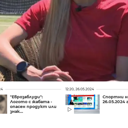
24
12:20, 26.05.2024
"Еврозаблуди":
Спортни н
Логото с жабата -
26.05.2024 г
опасен продукт или
знак...