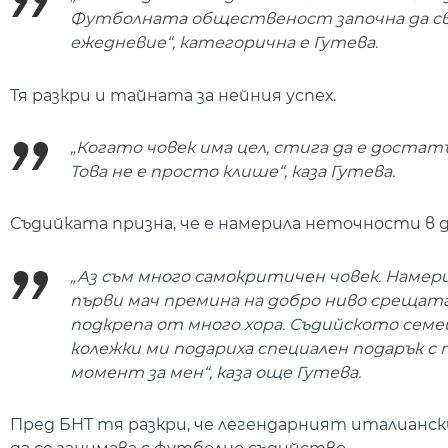
Футболната общественост започна да свик
ежедневие“, категорична е Гутева.
Тя разкри и тайната за нейния успех.
„Когато човек има цел, стига да е достатъ
Това не е просто клише“, каза Гутева.
Съдийката призна, че е намерила неточности в 
„Аз съм много самокритичен човек. Намерих
първи мач премина на добро ниво срещата.
подкрепа от много хора. Съдийското семе
колежки ми подариха специален подарък с
момент за мен“, каза още Гутева.
Пред БНТ тя разкри, че легендарният италиански