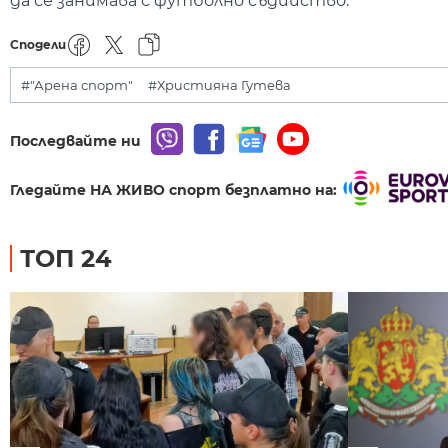
да се занимава с футболно съдийство.
Сподели
#"Арена спорт"
#Християна Гутева
Последвайте ни
Гледайте НА ЖИВО спорт безплатно на:
ТОП 24