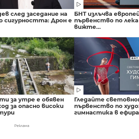
ев след заседание на
БНТ излъчва европе
о сигурността: Дрон е
първенство по лека
вижте...
сти за утре е обявен
Гледайте световн
од за опасно високи
първенство по худ
тури
гимнастика в ефира.
Реклама