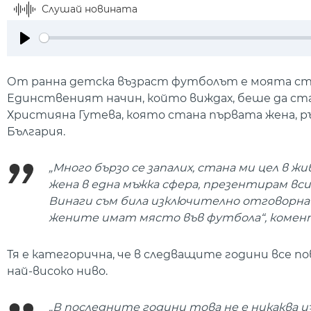
Слушай новината
Play
От ранна детска възраст футболът е моята стра
Единственият начин, който виждах, беше да стан
Християна Гутева, която стана първата жена, 
България.
„Много бързо се запалих, стана ми цел в жи
жена в една мъжка сфера, презентирам вс
Винаги съм била изключително отговорна и
жените имат място във футбола“, комен
Тя е категорична, че в следващите години все 
най-високо ниво.
„В последните години това не е никаква и