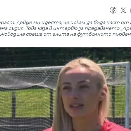
ст. Дойде ми идеята, че искам да бъда част от 
а съдия. Това каза в интервю за предаването „Ар
ръководила среща от елита на футболното първе