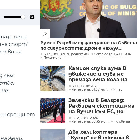
ute
Settings
тази игра.
Румен Радев след заседание на Съвета
ена спорт“
по сигурността: Дрон е нахлул...
нство на
12:09, 08.08.2026 (обновена)
Чете се за: 04:00 мин.
Политика
Камион спука гума в
движение и едва не
з съм
премаза лека кола на
ство.
Подбалканския път
12:00, 08.08.2026
Чете се за: 01:07 мин.
У нас
 че
(СНИМКИ)
Зеленски в Белград:
Разбирам скептицизма
на Вучич към ЕС, но
лни срещи от
Украйна е във война и
15:22, 08.08.2026
Чете се за: 05:35 мин.
По света
няма време за
скептицизъм
Два хеликоптера
"Кугър" се включиха в
на жени.