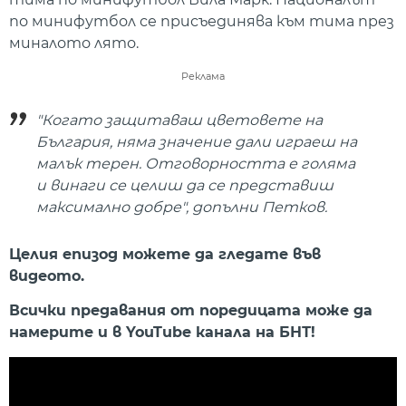
по минифутбол се присъединява към тима през
миналото лято.
Реклама
"Когато защитаваш цветовете на
България, няма значение дали играеш на
малък терен. Отговорността е голяма
и винаги се целиш да се представиш
максимално добре", допълни Петков.
Целия епизод можете да гледате във
видеото.
Всички предавания от поредицата може да
намерите и в YouTube канала на БНТ!