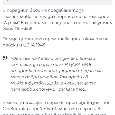
Play
Mute
Setti
В поредния брой на предаването за
талантливите млади спортисти на България
"Аз съм" ви срещаме с национала по минифутбол
Илия Петков.
Полузащитникът преминава през школата на
Левски и ЦСКА 1948.
"Фен съм на Левски от дете и винаги
съм искал да играя там. В ЦСКА 1948
отидох като юноша, защото предлагаха
много добри условия. Там пробих в
мъжкия футбол. Доволен съм, защото
пазя добри спомени", разказа той.
В момента халфът играе в третодивизионния
Сливнишки герой. Футболистът играе и в
тима по минифутбол Вила Марк. Националът