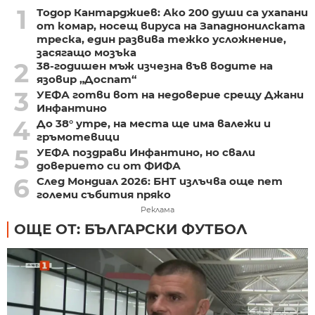
1
Тодор Кантарджиев: Ако 200 души са ухапани
от комар, носещ вируса на Западнонилската
треска, един развива тежко усложнение,
засягащо мозъка
2
38-годишен мъж изчезна във водите на
язовир „Доспат“
3
УЕФА готви вот на недоверие срещу Джани
Инфантино
4
До 38° утре, на места ще има валежи и
гръмотевици
5
УЕФА поздрави Инфантино, но свали
доверието си от ФИФА
6
След Мондиал 2026: БНТ излъчва още пет
големи събития пряко
Реклама
ОЩЕ ОТ: БЪЛГАРСКИ ФУТБОЛ