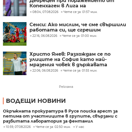
Дебрецен при поражението от
Копенхаген в Лига на
конференциите
08:04, 07.08.2026
Чете се за: 01:57 мин.
Сенси: Ако мислим, че сме свършили
работата си, ще сгрешим
22:16, 06.08.2026
Чете се за: 01:00 мин.
Христо Янев: Разхождам се по
улиците на София като най-
мразения човек в държавата
22:06, 06.08.2026
Чете се за: 01:55 мин.
Реклама
ВОДЕЩИ НОВИНИ
Окръжната прокуратура в Русе поиска арест за
петима от участниците в групите, свързани с
разбитата лаборатория за фентанил
10:59, 07.08.2026
Чете се за: 02:50 мин.
У нас