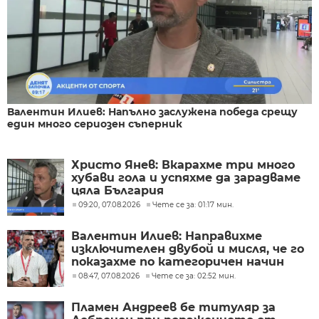
Валентин Илиев: Напълно заслужена победа срещу
един много сериозен съперник
Христо Янев: Вкарахме три много
хубави гола и успяхме да зарадваме
цяла България
09:20, 07.08.2026
Чете се за: 01:17 мин.
Валентин Илиев: Направихме
изключителен двубой и мисля, че го
показахме по категоричен начин
08:47, 07.08.2026
Чете се за: 02:52 мин.
Пламен Андреев бе титуляр за