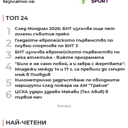
безплатно на:
ТОП 24
1
След Мондиал 2026: БНТ излъчва още пет
големи събития пряко
2
Гледайте европейското първенство по
плувни спортове по БНТ 3
3
БНТ излъчва европейското първенство по
лека атлетика - вижте програмата
4
"Било е не само побой, а и гавра с жертвата":
Младежи между 14 и 17 г. са пребили до смърт
мъж в Пловдив
5
Километрично задръстване по обходните
маршрути след пожара на АМ "Тракия"
6
ЦСКА удари здраво Макаби (Тел Авив) в
първия мач
Реклама
НАЙ-ЧЕТЕНИ