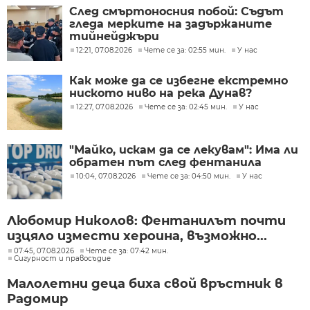
След смъртоносния побой: Съдът
гледа мерките на задържаните
тийнейджъри
12:21, 07.08.2026
Чете се за: 02:55 мин.
У нас
Как може да се избегне екстремно
ниското ниво на река Дунав?
12:27, 07.08.2026
Чете се за: 02:45 мин.
У нас
"Майко, искам да се лекувам": Има ли
обратен път след фентанила
10:04, 07.08.2026
Чете се за: 04:50 мин.
У нас
Любомир Николов: Фентанилът почти
изцяло измести хероина, възможно...
07:45, 07.08.2026
Чете се за: 07:42 мин.
Сигурност и правосъдие
Малолетни деца биха свой връстник в
Радомир