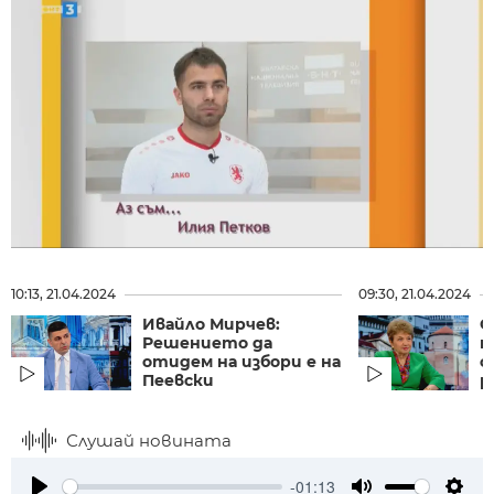
10:13, 21.04.2024
09:30, 21.04.2024
Ивайло Мирчев:
С
Решението да
п
отидем на избори е на
с
Пеевски
р
Слушай новината
-01:13