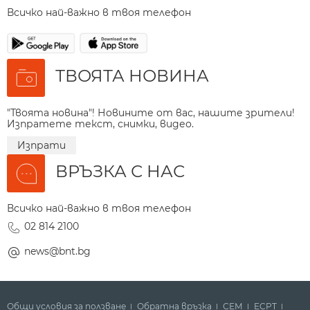
Всичко най-важно в твоя телефон
ТВОЯТА НОВИНА
"Твоята новина"! Новините от вас, нашите зрители!
Изпратете текст, снимки, видео.
Изпрати
ВРЪЗКА С НАС
Всичко най-важно в твоя телефон
02 814 2100
news@bnt.bg
Общи условия за ползване
Обратна връзка
СЕМ
ECPT