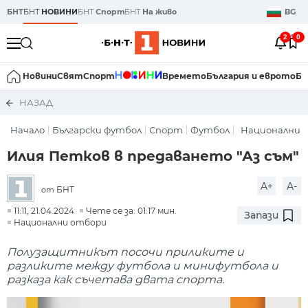
БНТ
БНТ
НОВИНИ
БНТ
Спорт
БНТ
На живо
BG
2
0
Новини
Свят
Спорт
Времето
България и еврото
Би
НАЗАД
Начало
Български футбол
Спорт
Футбол
Национални 
Илия Петков в предаването "Аз съм"
A+
A-
БНТ
от
11:11, 21.04.2024
Чете се за: 01:17 мин.
Запази
Национални отбори
Полузащитникът посочи приликите и
разликите между футбола и минифутбола и
разказа как съчетава двата спорта.