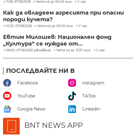
11:56, 07.08.2026
Чете се за: 00:45 мин.
У нас
Как да овладеем агресията при опасни
породи кучета?
10:20, 07.08.2026
Чете се за: 05:00 мин.
У нас
Евтим Милошев: Национален фонд
„Култура“ се нуждае от...
09:00, 07.08.2026 (обновена)
Чете се за: 13:57 мин.
У нас
ПОСЛЕДВАЙТЕ НИ В
Facebook
Instagram
YouTube
TikTok
Google News
LinkedIn
BNT NEWS APP