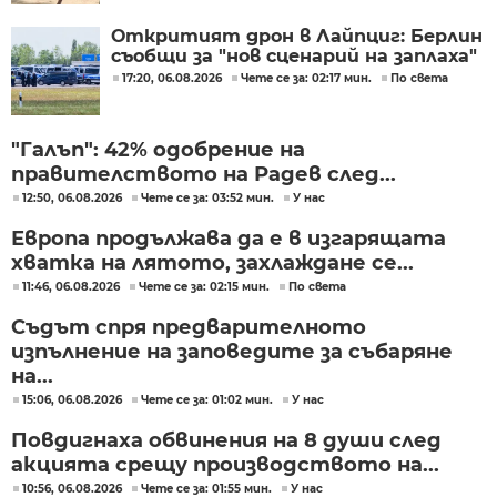
Откритият дрон в Лайпциг: Берлин
съобщи за "нов сценарий на заплаха"
17:20, 06.08.2026
Чете се за: 02:17 мин.
По света
"Галъп": 42% одобрение на
правителството на Радев след...
12:50, 06.08.2026
Чете се за: 03:52 мин.
У нас
Европа продължава да е в изгарящата
хватка на лятото, захлаждане се...
11:46, 06.08.2026
Чете се за: 02:15 мин.
По света
Съдът спря предварителното
изпълнение на заповедите за събаряне
на...
15:06, 06.08.2026
Чете се за: 01:02 мин.
У нас
Повдигнаха обвинения на 8 души след
акцията срещу производството на...
10:56, 06.08.2026
Чете се за: 01:55 мин.
У нас