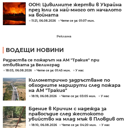
ООН: Цивилните жертви в Украйна
през юли са най-много от началото
на войната
11:21, 06.08.2026
Чете се за: 01:07 мин.
Реклама
ВОДЕЩИ НОВИНИ
Разраства се пожарът на АМ "Тракия" при
отбивката за Велинград
18:03, 06.08.2026
Чете се за: 01:45 мин.
У нас
Километрично задръстване по
обходните маршрути след пожара
на АМ "Тракия"
18:19, 06.08.2026
Чете се за: 03:05 мин.
У нас
Бдение в Кричим с надежда за
правосъдие след жестокото
убийство на млад мъж в Пловдив от
тийнейджъри
18:10, 06.08.2026
Чете се за: 04:20 мин.
У нас