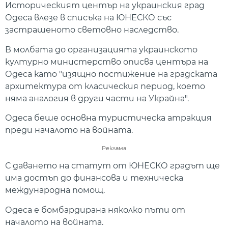
Историческият център на украинския град
Одеса влезе в списъка на ЮНЕСКО със
застрашеното световно наследство.
В молбата до организацията украинското
културно министерство описва центъра на
Одеса като "изящно постижение на градската
архитектура от класическия период, което
няма аналогия в други части на Украйна".
Одеса беше основна туристическа атракция
преди началото на войната.
Реклама
С даването на статут от ЮНЕСКО градът ще
има достъп до финансова и техническа
международна помощ.
Одеса е бомбардирана няколко пъти от
началото на войната.