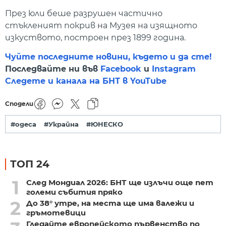
През юли беше разрушен частично
стъкленият покрив на Музея на изящното
изкуството, построен през 1899 година.
Чуйте последните новини, където и да сте!
Последвайте ни във
Facebook
и
Instagram
Следете и канала на БНТ в YouTube
Сподели
#одеса
#Украйна
#ЮНЕСКО
ТОП 24
1
След Мондиал 2026: БНТ ще излъчи още пет
големи събития пряко
2
До 38° утре, на места ще има валежи и
гръмотевици
Гледайте европейското първенство по