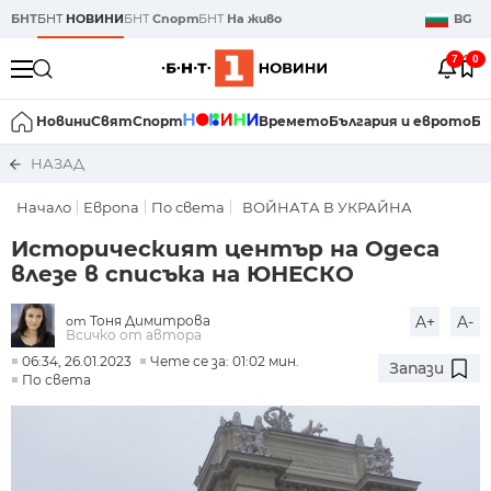
БНТ
БНТ
НОВИНИ
БНТ
Спорт
БНТ
На живо
BG
7
0
Новини
Свят
Спорт
Времето
България и еврото
Би
НАЗАД
Начало
Европа
По света
ВОЙНАТА В УКРАЙНА
Историческият център на Одеса
влезе в списъка на ЮНЕСКО
Тоня Димитрова
A+
A-
от
Всичко от автора
06:34, 26.01.2023
Чете се за: 01:02 мин.
Запази
По света