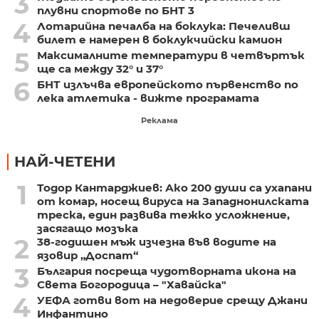
3
плувни спортове по БНТ 3
4
Лотарийна печалба на боклука: Печеливш
билет е намерен в боклукчийски камион
5
Максималните температури в четвъртък
ще са между 32° и 37°
6
БНТ излъчва европейското първенство по
лека атлетика - вижте програмата
Реклама
НАЙ-ЧЕТЕНИ
1
Тодор Кантарджиев: Ако 200 души са ухапани
от комар, носещ вируса на Западнонилската
треска, един развива тежко усложнение,
засягащо мозъка
2
38-годишен мъж изчезна във водите на
язовир „Доспат“
3
България посреща чудотворната икона на
Света Богородица – "Хавайска"
4
УЕФА готви вот на недоверие срещу Джани
Инфантино