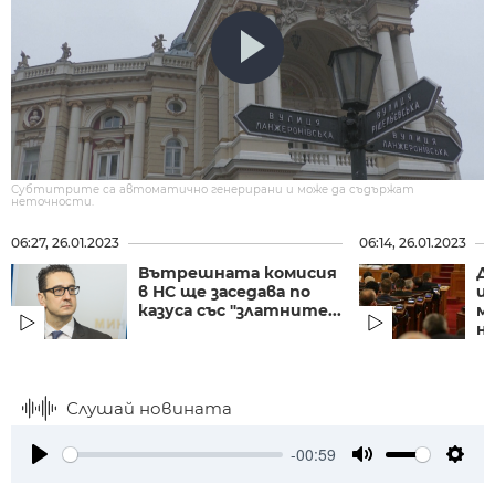
Субтитрите са автоматично генерирани и може да съдържат
неточности.
06:27, 26.01.2023
06:14, 26.01.2023
Вътрешната комисия
Д
в НС ще заседава по
и
казуса със "златните...
м
на
Слушай новината
-00:59
Play
Mute
Setti