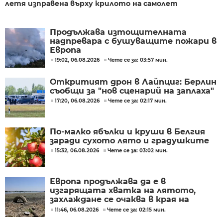
летя изправена върху крилото на самолет
Продължава изтощителната
надпревара с бушуващите пожари в
Европа
19:02, 06.08.2026
Чете се за: 03:57 мин.
Откритият дрон в Лайпциг: Берлин
съобщи за "нов сценарий на заплаха"
17:20, 06.08.2026
Чете се за: 02:17 мин.
По-малко ябълки и круши в Белгия
заради сухото лято и градушките
15:32, 06.08.2026
Чете се за: 03:02 мин.
Европа продължава да е в
изгарящата хватка на лятото,
захлаждане се очаква в края на
седмицата
11:46, 06.08.2026
Чете се за: 02:15 мин.