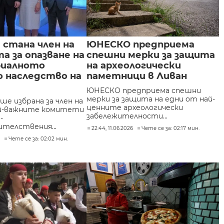
 стана член на
ЮНЕСКО предприема
 за опазване на
спешни мерки за защита
иалното
на археологически
о наследство на
паметници в Ливан
ЮНЕСКО предприема спешни
мерки за защита на едни от най-
ше избрана за член на
ценните археологически
ай-важните комитети
забележителности...
-
телствения...
22:44, 11.06.2026
Чете се за: 02:17 мин.
6
Чете се за: 02:02 мин.