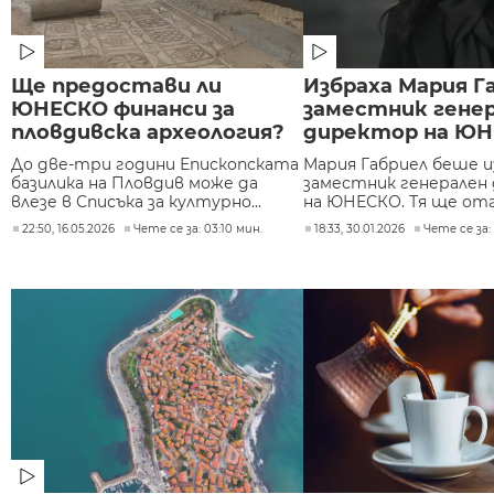
Ще предостави ли
Избраха Мария Г
ЮНЕСКО финанси за
заместник гене
пловдивска археология?
директор на Ю
До две-три години Епископската
Мария Габриел беше и
базилика на Пловдив може да
заместник генерален
влезе в Списъка за културно...
на ЮНЕСКО. Тя ще отго
22:50, 16.05.2026
Чете се за: 03:10 мин.
18:33, 30.01.2026
Чете се за: