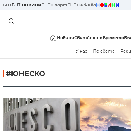
БНТ
БНТ
НОВИНИ
БНТ
Спорт
БНТ
На живо
Новини
Свят
Спорт
Времето
Бъ
У нас
По света
Реги
#ЮНЕСКО