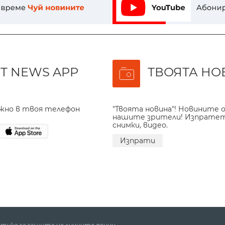
T NEWS APP
ТВОЯТА НО
ажно в твоя телефон
"Твоята новина"! Новините о
нашите зрители! Изпрате
снимки, видео.
Изпрати