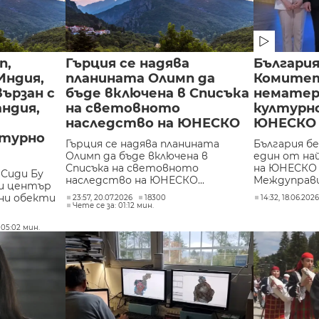
п,
Гърция се надява
България
Индия,
планината Олимп да
Комитета
вързан с
бъде включена в Списъка
нематер
ндия,
на световното
културн
наследство на ЮНЕСКО
ЮНЕСКО
лтурно
Гърция се надява планината
България бе
Олимп да бъде включена в
един от н
Списъка на световното
на ЮНЕСКО 
 Сиди Бу
наследство на ЮНЕСКО...
Междуправи
ки център
ни обекти
23:57, 20.07.2026
18300
14:32, 18.06.202
Чете се за: 01:12 мин.
 05:02 мин.