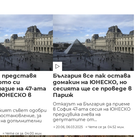
я представя
България все пак остава
ото си
домакин на ЮНЕСКО, но
азие на 47-ата
сесията ще се проведе в
а ЮНЕСКО в
Париж
Отказът на България да приеме
в София 47-ата сесия на ЮНЕСКО
кият съвет одобри
предизвика гнева на
постановление, за
депутатите от...
 на допълнителни
20:06, 06.03.2025
Чете се за: 04:52 мин.
5
Чете се за: 04:00 мин.