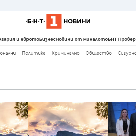
лгария и еврото
Бизнес
Новини от миналото
БНТ Провер
онални
Политика
Криминално
Общество
Сигурн