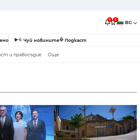
8
0
BG
ено
Чуй новините
Подкаст
ост и правосъдие
Още