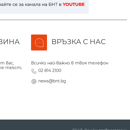
ВИНА
ВРЪЗКА С НАС
т вас,
Всичко най-важно в твоя телефон
те текст,
02 814 2100
news@bnt.bg