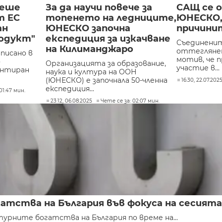
беше
За да научи повече за
САЩ се 
т ЕС
топенето на ледниците,
ЮНЕСКО,
ан
ЮНЕСКО започна
причини
одукт"
експедиция за изкачване
Съединени
на Килиманджаро
оттегляне
писано в
мотив, че
о
Организацията за образование,
участие в...
антиран
наука и култура на ООН
(ЮНЕСКО) е започнала 50-членна
16:30, 22.07.202
експедиция...
01:47 мин.
23:12, 06.08.2025
Чете се за: 02:07 мин.
атства на България във фокуса на сесият
турните богатства на България по време на...