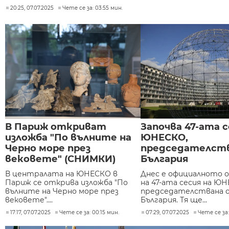
20:25, 07.07.2025
Чете се за: 03:55 мин.
В Париж откриват
Започва 47-ата с
изложба "По вълните на
ЮНЕСКО,
Черно море през
председателст
вековете" (СНИМКИ)
България
В централата на ЮНЕСКО в
Днес е официалното 
Париж се открива изложба "По
на 47-ата сесия на ЮН
вълните на Черно море през
председателствана 
вековете"....
България. Тя ще...
17:17, 07.07.2025
Чете се за: 00:15 мин.
07:29, 07.07.2025
Чете се за: