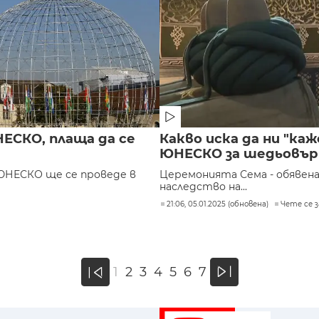
НЕСКО, плаща да се
Какво иска да ни "ка
ЮНЕСКО за шедьовър
 ЮНЕСКО ще се проведе в
Церемонията Сема - обявен
наследство на...
21:06, 05.01.2025 (обновена)
Чете се за
»
1
2
3
4
5
6
7
«