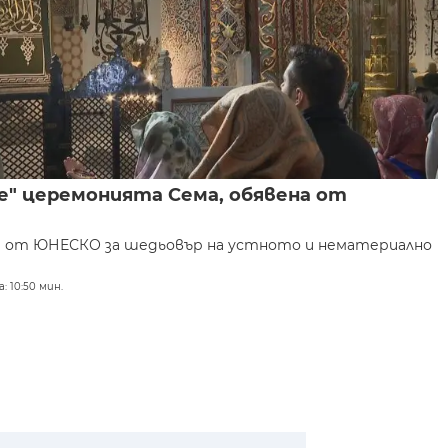
же" церемонията Сема, обявена от
а от ЮНЕСКО за шедьовър на устното и нематериално
: 10:50 мин.