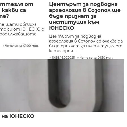
оттегля от
Центърът за подводна
 какви са
археология в Созопол ще
те?
бъде признат за
институция към
те щати обявиха
ЮНЕСКО
то си от ЮНЕСКО с
 продължаващото
Центърът за подводна
археология в Созопол се очаква да
бъде признат за институция от
5
Чете се за: 01:00 мин.
категория...
10:38, 16.07.2025
Чете се за: 01:30 мин.
а на ЮНЕСКО