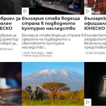
абриел за
България става водеща
Българск
рален
страна в подводното
официалн
НЕСКО
културно наследство
ЮНЕСКО
збрана за
България става водеща страна в
Българскат
 директор
сферата на подводното и
гайдарскот
варя за...
световното културно
включени о
наследство....
представите
 00:25 мин.
23:15, 19.01.2026
6602
21:35, 12.12.2025
Чете се за: 01:00 мин.