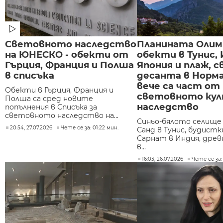
Световното наследство
Планината Олим
на ЮНЕСКО - обекти от
обекти в Тунис, 
Гърция, Франция и Полша
Япония и плаж, с
в списъка
десанта в Норма
вече са част от
Обекти в Гърция, Франция и
световното ку
Полша са сред новите
наследство
попълнения в Списъка за
световното наследство на...
Синьо-бялото селище
20:54, 27.07.2026
Чете се за: 01:22 мин.
Санд в Тунис, будист
Сарнат в Индия, древ
в...
16:03, 26.07.2026
Чете се за: