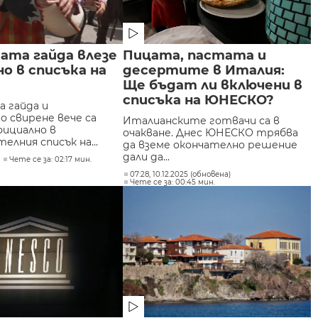
ата гайда влезе
Пицата, пастата и
о в списъка на
десертите в Италия:
Ще бъдат ли включени в
списъка на ЮНЕСКО?
а гайда и
о свирене вече са
Италианските готвачи са в
фициално в
очакване. Днес ЮНЕСКО трябва
лния списък на...
да вземе окончателно решение
дали да...
Чете се за: 02:17 мин.
07:28, 10.12.2025 (обновена)
Чете се за: 00:45 мин.