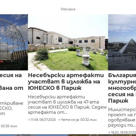
Реклама
есия на
Несебърски артефакти
Българи
участват в изложба на
културн
вана от
ЮНЕСКО в Париж
многообр
сесия н
Несебърски артефакти
Париж
участват в изложба на 47-ата
откриване
сесия на ЮНЕСКО в Париж. Седем
ЕСКО,
Министерс
артефакта от...
от
проект на 
одобряване
11:49, 06.07.2025
Чете се за: 00:32 мин.
разходи по...
 00:35 мин.
16:20, 18.06.202