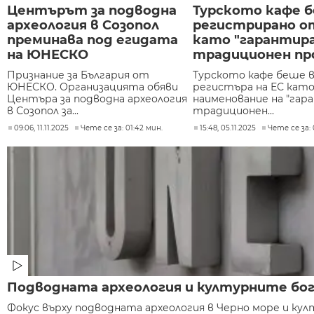
Центърът за подводна
Турското кафе 
археология в Созопол
регистрирано о
преминава под егидата
като "гарантир
на ЮНЕСКО
традиционен пр
Признание за България от
Турското кафе беше в
ЮНЕСКО. Организацията обяви
регистъра на ЕС кат
Центъра за подводна археология
наименование на "гар
в Созопол за...
традиционен...
09:06, 11.11.2025
Чете се за: 01:42 мин.
15:48, 05.11.2025
Чете се за: 
Подводната археология и културните бог
Фокус върху подводната археология в Черно море и кул