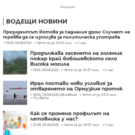
Реклама
ВОДЕЩИ НОВИНИ
Президентът Йотова за падналия дрон: Случаят не
трябва да се използва за политическа употреба
19:39, 09.08.2026
Чете се за: 02:50 мин.
У нас
Продължава гасенето на големия
пожар край бобошевското село
Висока могила
19:55, 09.08.2026
Чете се за: 00:57 мин.
У нас
Иран постави нови условия за
отварянето на Ормузкия проток
18:09, 09.08.2026 (обновена)
Чете се за: 03:15 мин.
По света
Как се променя профилът на
летовника у нас?
21:08, 09.08.2026
Чете се за: 03:07 мин.
У нас