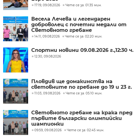
17:19, 09.08.2026
Чете се за: 01:35 мин.
Весела Лечева и легендарен
доброволец с почетни медали от
Световното гребане
14:11, 09.08.2026
Чете се за: 02:20 мин.
Спортни новини 09.08.2026 г.,12:30 ч.
12:30, 09.08.2026
Пловдив ще домакинства на
световните по гребане до 19 и 23 г.
11:03, 09.08.2026
Чете се за: 05:10 мин.
Световното гребане на крака пред
първите български олимпийски
шампионки
09:59, 09.08.2026
Чете се за: 02:45 мин.