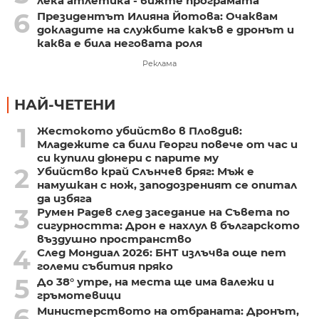
лека атлетика - вижте програмата
6
Президентът Илияна Йотова: Очаквам
докладите на службите какъв е дронът и
каква е била неговата роля
Реклама
НАЙ-ЧЕТЕНИ
1
Жестокото убийство в Пловдив:
Младежите са били Георги повече от час и
си купили дюнери с парите му
2
Убийство край Слънчев бряг: Мъж е
намушкан с нож, заподозреният се опитал
да избяга
3
Румен Радев след заседание на Съвета по
сигурността: Дрон е нахлул в българското
въздушно пространство
4
След Мондиал 2026: БНТ излъчва още пет
големи събития пряко
5
До 38° утре, на места ще има валежи и
гръмотевици
6
Министерството на отбраната: Дронът,