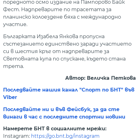
поредното осмо издание на Пампорово Байк
Фест. Надпреварите по трасетата за
планинско колоездене бяха с международно
участие.
Българката Изабела Янкова пропусна
състезанието единствено заради участието
си в шестия кръг от надпреварите за
Световната купа по спускане, където стана
трета.
Автор: Величка Петкова
Последвайте нашия канал "Спорт по БНТ" във
Viber
Последвайте ни и във Фейсбук, за да сте
винаги в час с последните спортни новини
Намерете БНТ в социалните мрежи:
Instagram:
https://go.bnt.bg/instagram