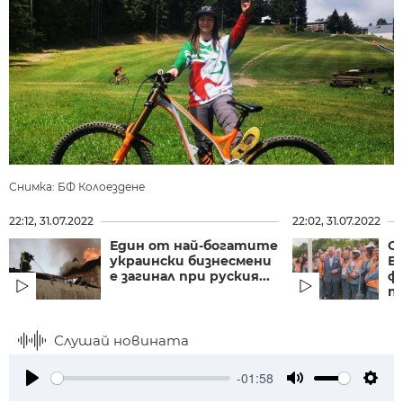
Снимка: БФ Колоездене
22:12, 31.07.2022
22:02, 31.07.2022
Един от най-богатите
С
украински бизнесмени
В
е загинал при руския...
ф
п
Слушай новината
-01:58
Play
Mute
Setti