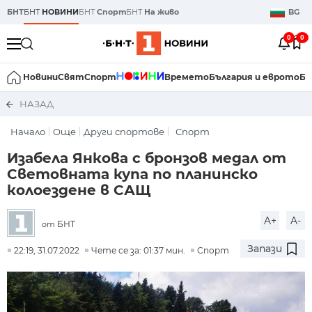
БНТ
БНТ
НОВИНИ
БНТ
Спорт
БНТ
На живо
BG
0
0
Новини
Свят
Спорт
Времето
България и еврото
Би
НАЗАД
Начало
Още
Други спортове
Спорт
Изабела Янкова с бронзов медал от
Световната купа по планинско
колоездене в САЩ
A+
A-
БНТ
от
Запази
22:19, 31.07.2022
Чете се за: 01:37 мин.
Спорт