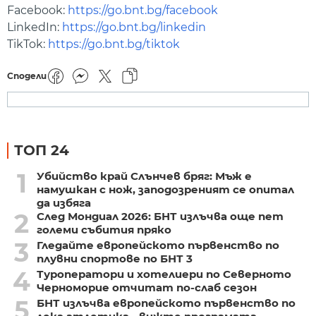
Facebook:
https://go.bnt.bg/facebook
LinkedIn:
https://go.bnt.bg/linkedin
TikTok:
https://go.bnt.bg/tiktok
Сподели
ТОП 24
1
Убийство край Слънчев бряг: Мъж е
намушкан с нож, заподозреният се опитал
да избяга
2
След Мондиал 2026: БНТ излъчва още пет
големи събития пряко
3
Гледайте европейското първенство по
плувни спортове по БНТ 3
4
Туроператори и хотелиери по Северното
Черноморие отчитат по-слаб сезон
5
БНТ излъчва европейското първенство по