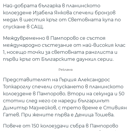
Най-добрата българка в планинското
колоездене Изабела Янкова спечели бронзов
медал в шестия кръг от Световната купа по
спускане в САЩ.
Междувременно в Пампорово се състоя
международно състезание от най-високия клас
1, носещо точки за световната ранглиста и
първи кръг от Българските даунхил серии.
Реклама
Представителят на Гърция Александрос
Топкароглу спечели спускането в планинското
колоездене в Пампорово. Втори на секунда и 50
стотни след него се нареди българинът
Димитър Мазнейков, с трето време е Стивиян
Гатев. При жените първа е Деница Тошева.
Повече от 150 колоездачи събра в Пампорово