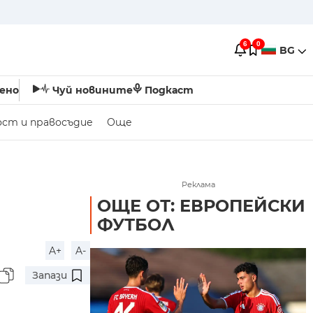
6
0
BG
ено
Чуй новините
Подкаст
ост и правосъдие
Още
Реклама
ОЩЕ ОТ: ЕВРОПЕЙСКИ
ФУТБОЛ
A+
A-
Запази