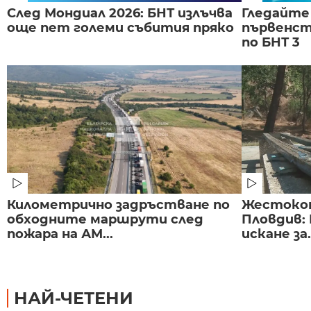
След Мондиал 2026: БНТ излъчва
Гледайте
още пет големи събития пряко
първенст
по БНТ 3
Километрично задръстване по
Жестоко
обходните маршрути след
Пловдив:
пожара на АМ...
искане за.
НАЙ-ЧЕТЕНИ