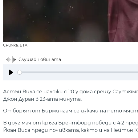
Снимка: БТА
Слушай новината
Play
Астън Вила се наложи с 1:0 у дома срещу Саутхям
Джон Дуран в 23-ата минута.
Отборът от Бирмингам се изкачи на пето място 
В друг мач от кръга Брентфорд победи с 4:2 пре
Йоан Виса преди почивката, както и на Нейтън 