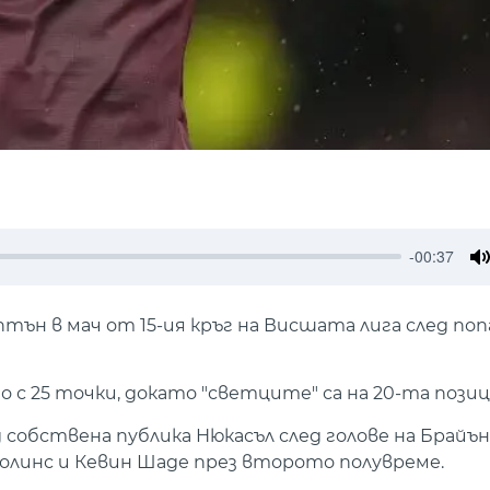
-00:37
M
птън в мач от 15-ия кръг на Висшата лига след по
с 25 точки, докато "светците" са на 20-та позиц
д собствена публика Нюкасъл след голове на Брайъ
Колинс и Кевин Шаде през второто полувреме.