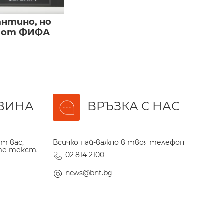
нтино, но
и от ФИФА
ВИНА
ВРЪЗКА С НАС
т вас,
Всичко най-важно в твоя телефон
те текст,
02 814 2100
news@bnt.bg