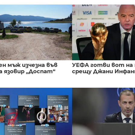
ен мъж изчезна във
УЕФА готви вот на
а язовир „Доспат“
срещу Джани Инфа