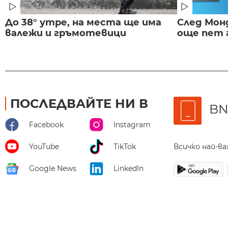
До 38° утре, на места ще има
След Монд
валежи и гръмотевици
още пет 
ПОСЛЕДВАЙТЕ НИ В
BN
Facebook
Instagram
Всичко най-в
YouTube
TikTok
Google News
LinkedIn