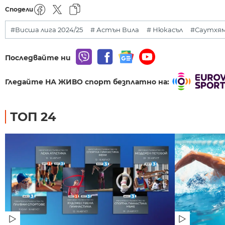
Сподели
#Висша лига 2024/25
# Астън Вила
# Нюкасъл
#Саутхя
Последвайте ни
Гледайте НА ЖИВО спорт безплатно на:
ТОП 24