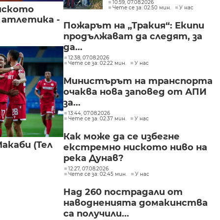
петима от
10:59, 07.08.2026
йското
Чете се за: 02:50 мин.
У нас
участниците в
групите, свързани с
 атлетика -
Пожарът на „Тракия“: Екипи
разбитата
продължават да следят, за
лаборатория за
фентанил
да...
12:38, 07.08.2026
Чете се за: 02:22 мин.
У нас
Министърът на транспорта
очаква нова заповед от АПИ
за...
13:44, 07.08.2026
Чете се за: 02:37 мин.
У нас
Как може да се избегне
акаби (Тел
екстремно ниското ниво на
река Дунав?
12:27, 07.08.2026
Чете се за: 02:45 мин.
У нас
Над 260 пострадали от
наводненията домакинства
са получили...