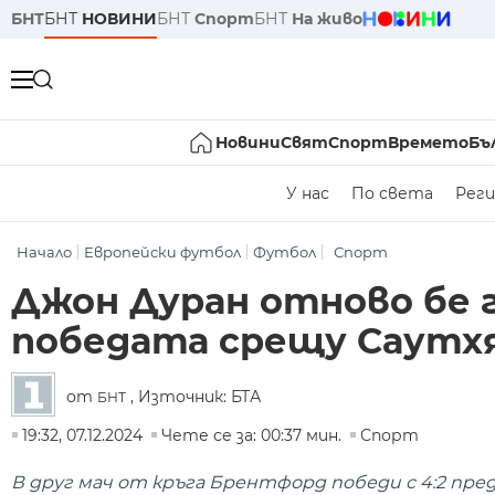
БНТ
БНТ
НОВИНИ
БНТ
Спорт
БНТ
На живо
Новини
Свят
Спорт
Времето
Бъ
У нас
По света
Реги
Начало
Европейски футбол
Футбол
Спорт
Джон Дуран отново бе г
победата срещу Саут
от
, Източник: БТА
БНТ
19:32, 07.12.2024
Чете се за: 00:37 мин.
Спорт
В друг мач от кръга Брентфорд победи с 4:2 пре