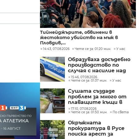
Тийнейджърите, обвинени в
жестокото убийство на мъж в
Пловдив,...
14:43, 07.08.2026
Чете се за: 01:20 мин.
У нас
Образуваха досъдебно
производстово по
случая с насилие над
дете в Радомир
15:46, 07.08.2026
Чете се за: 01:37 мин.
У нас
Сушата създаде
проблем за много от
плаващите къщи в
Нидерландия
17:10, 07.08.2026
Чете се за: 01:50 мин.
По света
Окръжната
прокуратура в Русе
поиска арест за