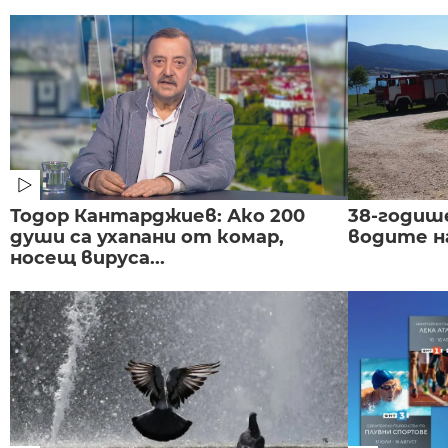
Тодор Кантарджиев: Ако 200
38-годиш
души са ухапани от комар,
водите н
носещ вируса...