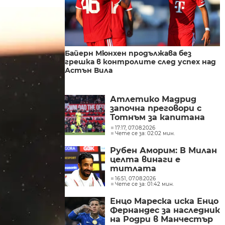
Байерн Мюнхен продължава без
грешка в контролите след успех над
Астън Вила
Атлетико Мадрид
започна преговори с
Тотнъм за капитана
Кристиан Ромеро
17:17, 07.08.2026
Чете се за: 02:02 мин.
Рубен Аморим: В Милан
целта винаги е
титлата
16:51, 07.08.2026
Чете се за: 01:42 мин.
Енцо Мареска иска Енцо
Фернандес за наследник
на Родри в Манчестър