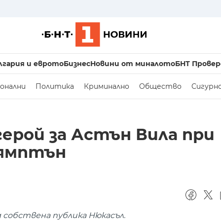
лгария и еврото
Бизнес
Новини от миналото
БНТ Провер
онални
Политика
Криминално
Общество
Сигурн
ерой за Астън Вила при
хямптън
д собствена публика Нюкасъл.