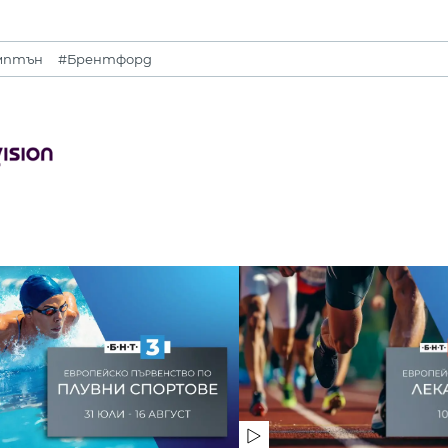
мптън
#Брентфорд