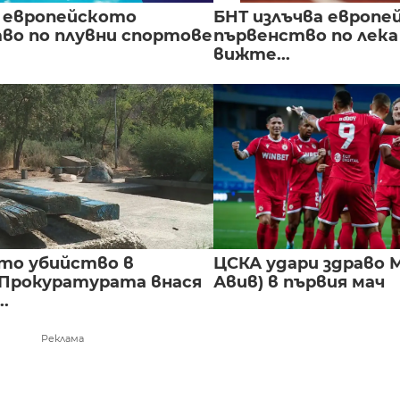
 европейското
БНТ излъчва европе
во по плувни спортове
първенство по лека
вижте...
то убийство в
ЦСКА удари здраво М
 Прокуратурата внася
Авив) в първия мач
..
Реклама