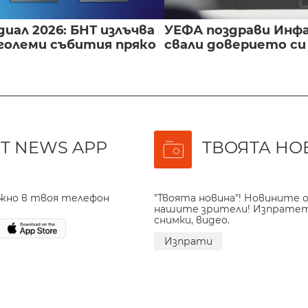
иал 2026: БНТ излъчва
УЕФА поздрави Инфа
големи събития пряко
свали доверието с
T NEWS APP
ТВОЯТА НО
ажно в твоя телефон
"Твоята новина"! Новините о
нашите зрители! Изпрате
снимки, видео.
Изпрати