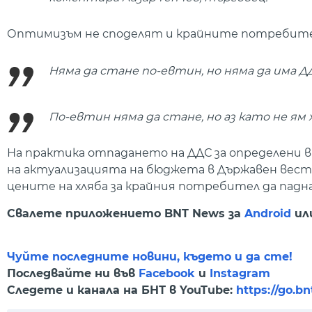
Оптимизъм не споделят и крайните потребите
Няма да стане по-евтин, но няма да има Д
По-евтин няма да стане, но аз като не ям 
На практика отпадането на ДДС за определени ви
на актуализацията на бюджета в Държавен вестн
цените на хляба за крайния потребител да падн
Свалете приложението BNT News за
Android
ил
Чуйте последните новини, където и да сте!
Последвайте ни във
Facebook
и
Instagram
Следете и канала на БНТ в YouTube:
https://go.b