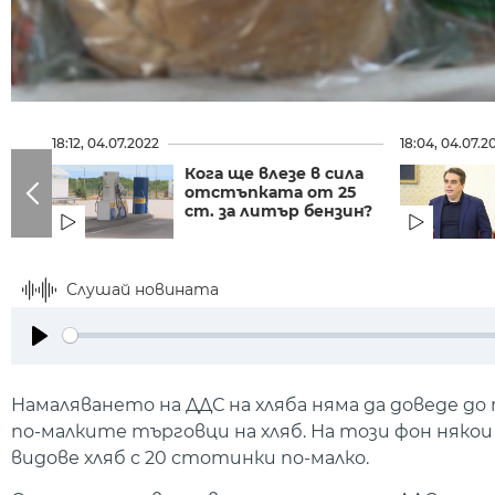
18:12, 04.07.2022
18:04, 04.07.2
Кога ще влезе в сила
отстъпката от 25
ст. за литър бензин?
Слушай новината
Play
Намаляването на ДДС на хляба няма да доведе д
по-малките търговци на хляб. На този фон няко
видове хляб с 20 стотинки по-малко.