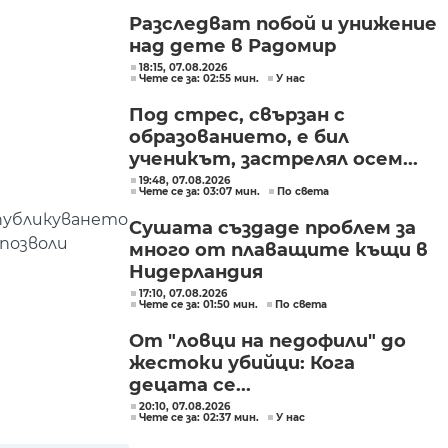
Разследват побой и унижение
над дете в Радомир
18:15, 07.08.2026
Чете се за: 02:55 мин.
У нас
Под стрес, свързан с
образованието, е бил
ученикът, застрелял осем...
19:48, 07.08.2026
Чете се за: 03:07 мин.
По света
 публикуването
Сушата създаде проблем за
 позволи
много от плаващите къщи в
Нидерландия
17:10, 07.08.2026
Чете се за: 01:50 мин.
По света
От "ловци на педофили" до
жестоки убийци: Кога
децата се...
20:10, 07.08.2026
Чете се за: 02:37 мин.
У нас