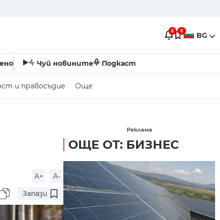
6
0
BG
ено
Чуй новините
Подкаст
ост и правосъдие
Още
а
Реклама
ОЩЕ ОТ: БИЗНЕС
A+
A-
Запази