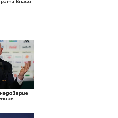
урата внася
 недоверие
нтино