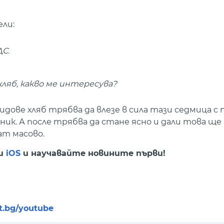
ли:
ДС.
хляб, какво ме интересува?
дове хляб трябва да влезе в сила тази седмица с
ик. А после трябва да стане ясно и дали това ще
ат масово.
и
iOS
и научавайте новините първи!
nt.bg/youtube