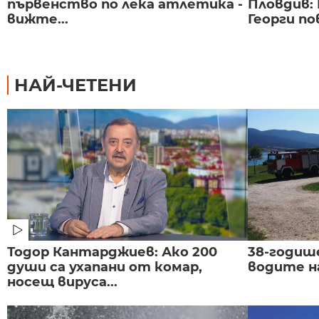
първенство по лека атлетика -
Пловдив:
вижте...
Георги по
НАЙ-ЧЕТЕНИ
Тодор Кантарджиев: Ако 200
38-годиш
души са ухапани от комар,
водите н
носещ вируса...