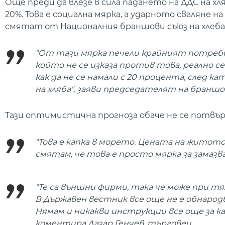
Още преди да влезе в сила падането на ДДС на хл
20%. Това е социална мярка, а ударното сваляне 
смятат от Националния браншови съюз на хлеб
"От тази мярка печели крайният потреби
който не се изказа против това, реално се
как да не се намали с 20 процента, след 
на хляба", заяви председателят на браншо
Тази оптимистична прогноза обаче не се потвър
"Това е капка в морето. Цената на житото
смятам, че това е просто мярка за замазва
"Те са външни фирми, така че може при тях
В Държавен вестник все още не е обнародв
Нямам и никакви инструкции все още за как
коментира Лазар Генчев, търговец.