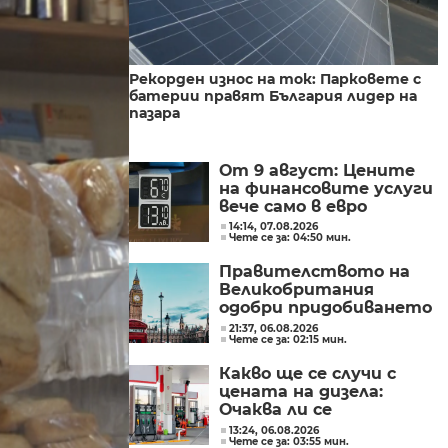
Рекорден износ на ток: Парковете с
батерии правят България лидер на
пазара
От 9 август: Цените
на финансовите услуги
вече само в евро
14:14, 07.08.2026
Чете се за: 04:50 мин.
Правителството на
Великобритания
одобри придобиването
на „Уорнър Брос
21:37, 06.08.2026
Чете се за: 02:15 мин.
Дискавъри“ от
„Парамаунт“ за 110
Какво ще се случи с
млрд. долара
цената на дизела:
Очаква ли се
поевтиняване или нов
13:24, 06.08.2026
Чете се за: 03:55 мин.
ръст?