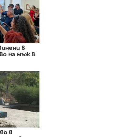
винени в
о на мъж в
во в