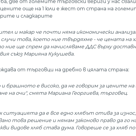
яба, две от големите търговски вериги у нас свал
на цените още на 1 юли е жест от страна на голем
арите и сладкарите
тел и макар че почти няма икономически анализа
 случи това, което ние твърдяхме - че цената на 
като ние ще спрем да начисляваме ДДС върху достав
вия съюз Марияна Кукушева.
ждава от търговци на дребно в цялата страна:
 и брашното е високо, да не говорим за цените на
не на очи", смята Мариана Георгиева, търговец.
 ситуацията да е все едно хлябът отива за износ,
ано това решение и нямам законово право да го н
ви видове хляб става дума. Говореше се за хляб по 