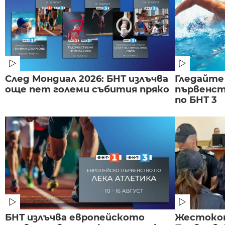
След Мондиал 2026: БНТ излъчва
Гледайте
още пет големи събития пряко
първенст
по БНТ 3
БНТ излъчва европейското
Жестоко