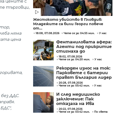
иха цените с
ите търговци,
Жестокото убийство в Пловдив:
Младежите са били Георги повече
тор,
от...
хляба няма
18:08, 07.08.2026
Чете се за: 04:55 мин.
У нас
ната цена
Фентаниловата афера:
Агенти под прикритие
стигнаха до
лабораторията във
18:02, 07.08.2026
Чете се за: 04:20 мин.
У нас
„Факултета“
Рекорден износ на ток:
 горивата,
Парковете с батерии
правят България лидер
на пазара
20:28, 07.08.2026
Чете се за: 05:42 мин.
У нас
И след медицинско
 без ДДС.
заключение: Пак
аправя.
отказаха на Ива
БДС",
Михайлова да се лекува
20:22, 07.08.2026
Чете се за: 03:42 мин.
По света
в България