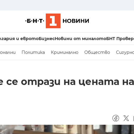
лгария и еврото
Бизнес
Новини от миналото
БНТ Провер
онални
Политика
Криминално
Общество
Сигурн
 се отрази на цената н