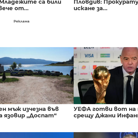
 Младежите са били
Пловдив: Прокурат
вече от...
искане за...
Реклама
ен мъж изчезна във
УЕФА готви вот на
а язовир „Доспат“
срещу Джани Инфа