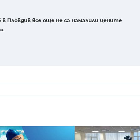
 в Пловдив все още не са намалили цените
ин.