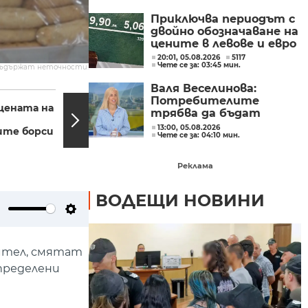
Приключва периодът с
двойно обозначаване на
цените в левове и евро
20:01, 05.08.2026
5117
Чете се за: 03:45 мин.
съдържат неточности.
Валя Веселинова:
17:13, 04.07.2022
15:51,
Потребителите
 цената на
Собственици на
трябва да бъдат
хотели и заведения в
разумни, да не се
13:00, 05.08.2026
ите борси
Сандански се оплакват
Чете се за: 04:10 мин.
подлъгват по ниската
от липса...
цена
Реклама
ВОДЕЩИ НОВИНИ
ute
Settings
бител, смятат
определени