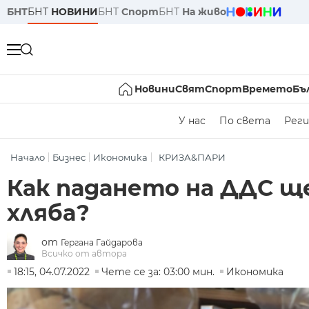
БНТ
БНТ
НОВИНИ
БНТ
Спорт
БНТ
На живо
Новини
Свят
Спорт
Времето
Бъ
У нас
По света
Реги
Начало
Бизнес
Икономика
КРИЗА&ПАРИ
Как падането на ДДС ще
хляба?
от
Гергана Гайдарова
Всичко от автора
18:15, 04.07.2022
Чете се за: 03:00 мин.
Икономика