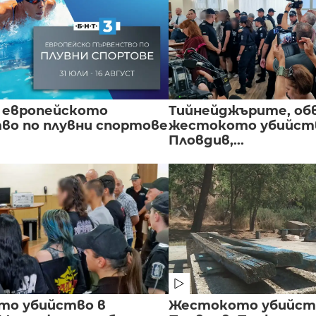
 европейското
Тийнейджърите, об
во по плувни спортове
жестокото убийств
Пловдив,...
то убийство в
Жестокото убийст