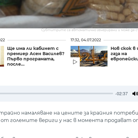
Субтитрите са автоматично генерирани и може да 
022
17:32, 04.07.2022
Ще има ли кабинет с
Нов скок в
премиер Асен Василев?
газа на
Първо програмата,
европейск
после...
-02:37
M
о трайно намаляване на цените за крайния потре
и от големите вериги у нас в момента продават 