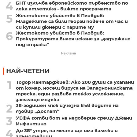
4
БНТ излъчва европейското първенство по
лека атлетика - вижте програмата
5
Жестокото убийство в Пловдив:
Младежите са били Георги повече от час и
си купили дюнери с парите му
6
Жестокото убийство в Пловдив:
Прокуратурата внася искане за „задържане
под стража“
Реклама
НАЙ-ЧЕТЕНИ
1
Тодор Кантарджиев: Ако 200 души са ухапани
от комар, носещ вируса на Западнонилската
треска, един развива тежко усложнение,
засягащо мозъка
2
38-годишен мъж изчезна във водите на
язовир „Доспат“
3
УЕФА готви вот на недоверие срещу Джани
Инфантино
4
До 38° утре, на места ще има валежи и
гръмотевици