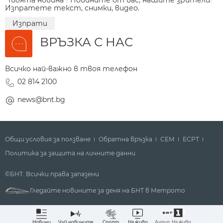
Изпратете текст, снимки, видео.
Изпрати
ВРЪЗКА С НАС
Всичко най-важно в твоя телефон
02 814 2100
news@bnt.bg
Общи условия за ползване
Обратна връзка
СЕМ
ECPT
Политика за защита на личните данни
©БНТ. Всички права запазени
Гледайте новините за деня на БНТ в Метрото
Аудио: На живо
Новини
Чуй новините
Спорт
На живо