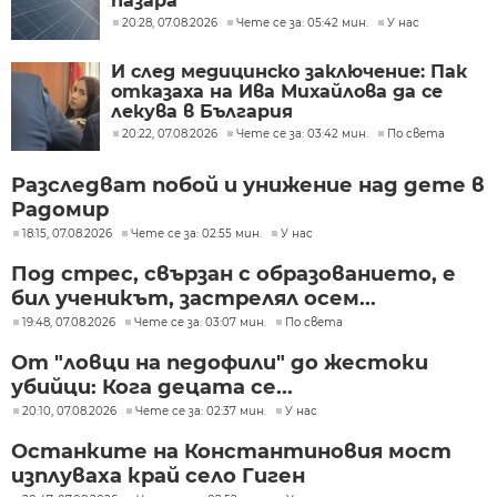
пазара
20:28, 07.08.2026
Чете се за: 05:42 мин.
У нас
И след медицинско заключение: Пак
отказаха на Ива Михайлова да се
лекува в България
20:22, 07.08.2026
Чете се за: 03:42 мин.
По света
Разследват побой и унижение над дете в
Радомир
18:15, 07.08.2026
Чете се за: 02:55 мин.
У нас
Под стрес, свързан с образованието, е
бил ученикът, застрелял осем...
19:48, 07.08.2026
Чете се за: 03:07 мин.
По света
От "ловци на педофили" до жестоки
убийци: Кога децата се...
20:10, 07.08.2026
Чете се за: 02:37 мин.
У нас
Останките на Константиновия мост
изплуваха край село Гиген