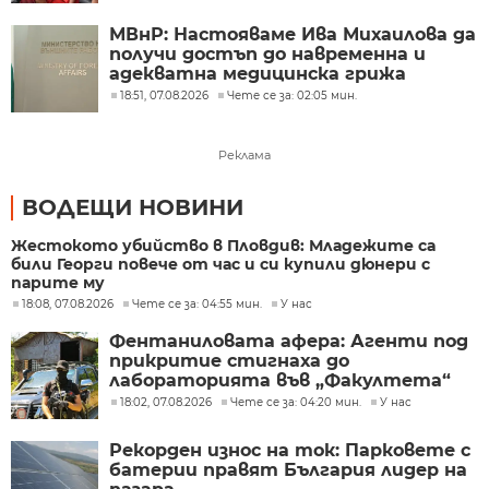
МВнР: Настояваме Ива Михаилова да
получи достъп до навременна и
адекватна медицинска грижа
18:51, 07.08.2026
Чете се за: 02:05 мин.
Реклама
ВОДЕЩИ НОВИНИ
Жестокото убийство в Пловдив: Младежите са
били Георги повече от час и си купили дюнери с
парите му
18:08, 07.08.2026
Чете се за: 04:55 мин.
У нас
Фентаниловата афера: Агенти под
прикритие стигнаха до
лабораторията във „Факултета“
18:02, 07.08.2026
Чете се за: 04:20 мин.
У нас
Рекорден износ на ток: Парковете с
батерии правят България лидер на