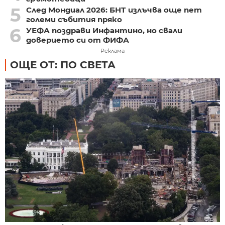
5
След Мондиал 2026: БНТ излъчва още пет
големи събития пряко
6
УЕФА поздрави Инфантино, но свали
доверието си от ФИФА
Реклама
ОЩЕ ОТ: ПО СВЕТА