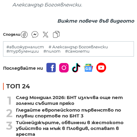
Александър Богоявленски.
Вижте повече във видеото
Сподели
#авиожурналист
# Александър Богоявленски
#турбуленции
#пилот
#самолети
Последвайте ни
ТОП 24
1
След Мондиал 2026: БНТ излъчва още пет
големи събития пряко
2
Гледайте европейското първенство по
плувни спортове по БНТ 3
3
Тийнейджърите, обвинени в жестокото
убийство на мъж в Пловдив, остават в
ареста