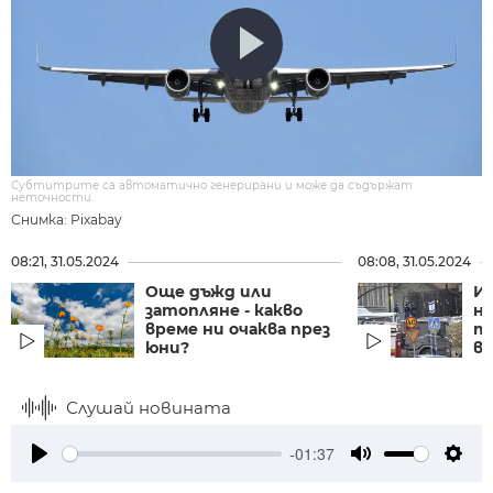
Субтитрите са автоматично генерирани и може да съдържат
неточности.
Снимка: Pixabay
08:21, 31.05.2024
08:08, 31.05.2024
Още дъжд или
Ир
затопляне - какво
на
време ни очаква през
т
юни?
в
Слушай новината
-01:37
Play
Mute
Setti