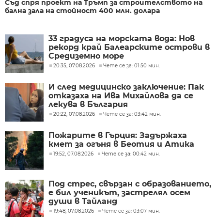
Съд спря проект на Тръмп за строителството на
бална зала на стойност 400 млн. долара
33 градуса на морската вода: Нов
рекорд край Балеарските острови в
Средиземно море
20:35, 07.08.2026
Чете се за: 01:50 мин.
И след медицинско заключение: Пак
отказаха на Ива Михайлова да се
лекува в България
20:22, 07.08.2026
Чете се за: 03:42 мин.
Пожарите в Гърция: Задържаха
кмет за огъня в Беотия и Атика
19:52, 07.08.2026
Чете се за: 00:42 мин.
Под стрес, свързан с образованието,
е бил ученикът, застрелял осем
души в Тайланд
19:48, 07.08.2026
Чете се за: 03:07 мин.