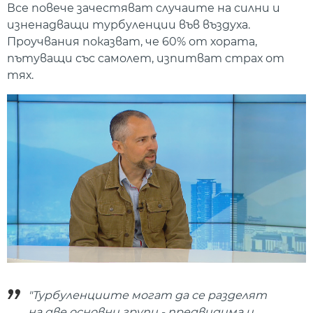
Все повече зачестяват случаите на силни и
изненадващи турбуленции във въздуха.
Проучвания показват, че 60% от хората,
пътуващи със самолет, изпитват страх от
тях.
"Турбуленциите могат да се разделят
на две основни групи - предвидима и