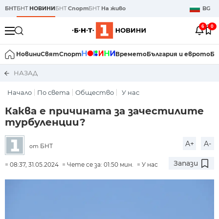
БНТ
БНТ
НОВИНИ
БНТ
Спорт
БНТ
На живо
BG
6
0
Новини
Свят
Спорт
Времето
България и еврото
Би
НАЗАД
Начало
По света
Общество
У нас
Каква е причината за зачестилите
турбуленции?
A+
A-
БНТ
от
Запази
08:37, 31.05.2024
Чете се за: 01:50 мин.
У нас