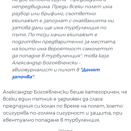
непредвидима. Преди всеки полет има
разбор или брифинг, съответно
екипажът е запознат с очакванията ни
затова дали ще има турбуленция по
пътя. По този начин екипажът е
подготвен предварително за местата,
на които има вероятност самолетът
да попадне в турбуленция", това каза
Александър Богоявленски -
авиожурналист и пилот в
"Денят
започва"
.
Александър Богоявленски беше категоричен, че
всеки един пътник е задължен да слага
предпазния си колан по време на полет, което
осигурява по-голяма сигурност и защита, при
евентуално попадане в турбуленция.
Реклама