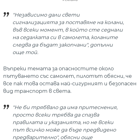
"Независимо дали свети
сигнализацията за поставяне на колани,
във всеки момент, в който сте седнали
на седалката си в самолета, коланите
следва да бъдат закопчани", допълни
още той.
Въпреки темата за опасностите около
пътуването със самолет, пилотът обясни, че
все пак това остава най-сигурният и безопасен
вид транспорт в света.
"Не би трябвало да има притеснения,
просто всеки трябва да спазва
правилата и указанията, но не всеки
път всичко може да бъде предвидено
предварително", обясни още