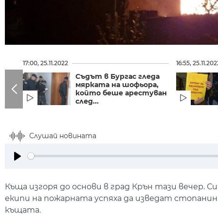
17:00, 25.11.2022
16:55, 25.11.202
Съдът в Бургас гледа
мярката на шофьора,
който беше арестуван
след...
Слушай новината
Play
Къща изгоря до основи в град Крън тази вечер. С
екипи на пожарната успяха да изведат стопанин
къщата.