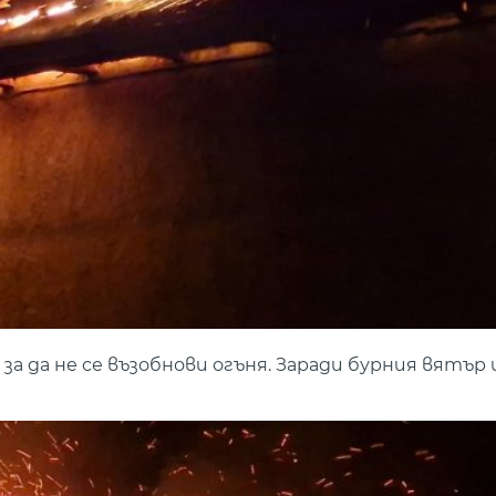
за да не се възобнови огъня. Заради бурния вятър