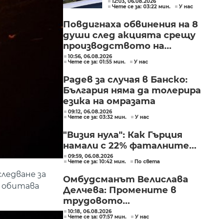
12:03, 06.08.2026
Чете се за: 03:22 мин.
У нас
млад мъж в Пловдив
Повдигнаха обвинения на 8
души след акцията срещу
производството на...
10:56, 06.08.2026
Чете се за: 01:55 мин.
У нас
Радев за случая в Банско:
България няма да толерира
езика на омразата
09:12, 06.08.2026
Чете се за: 03:32 мин.
У нас
"Визия нула": Как Гърция
намали с 22% фаталните...
09:59, 06.08.2026
Чете се за: 10:42 мин.
По света
следване за
Омбудсманът Велислава
о обитава
Делчева: Промените в
трудовото...
10:18, 06.08.2026
Чете се за: 07:57 мин.
У нас