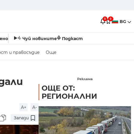
5
0
BG
ено
Чуй новините
Подкаст
ост и правосъдие
Още
дали
Реклама
ОЩЕ ОТ:
РЕГИОНАЛНИ
A+
A-
Запази