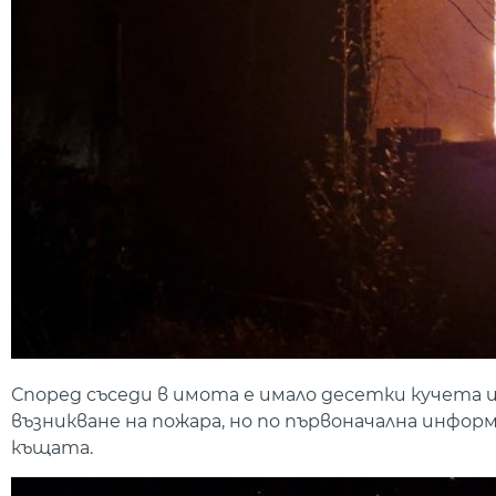
Според съседи в имота е имало десетки кучета и 
възникване на пожара, но по първоначална инфо
къщата.