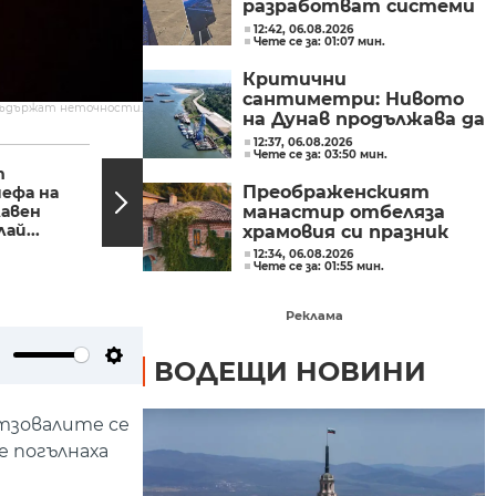
разработват системи
свързани с космоса
12:42, 06.08.2026
Чете се за: 01:07 мин.
Критични
сантиметри: Нивото
съдържат неточности.
на Дунав продължава да
пада
16:40, 25.11.2022
16:38,
12:37, 06.08.2026
Чете се за: 03:50 мин.
т
Заради гонките с
Преображенският
ефа на
мигранти: МВР започва
лавен
подготовка на полицаи
манастир отбеляза
ай...
за...
храмовия си празник
12:34, 06.08.2026
Чете се за: 01:55 мин.
Реклама
ВОДЕЩИ НОВИНИ
ute
Settings
Отзовалите се
е погълнаха