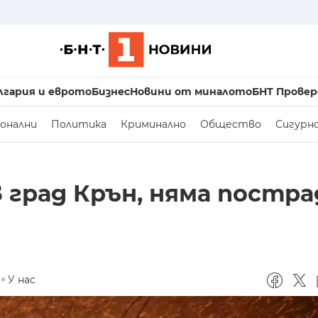
лгария и еврото
Бизнес
Новини от миналото
БНТ Провер
онални
Политика
Криминално
Общество
Сигурн
в град Крън, няма постра
У нас