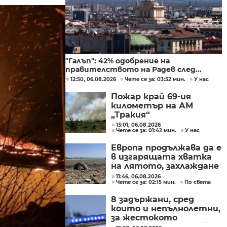
"Галъп": 42% одобрение на
правителството на Радев след...
12:50, 06.08.2026
Чете се за: 03:52 мин.
У нас
Пожар край 69-ия
километър на АМ
„Тракия“
13:01, 06.08.2026
Чете се за: 01:42 мин.
У нас
Европа продължава да е
в изгарящата хватка
на лятото, захлаждане
се очаква в края на
11:46, 06.08.2026
Чете се за: 02:15 мин.
По света
седмицата
8 задържани, сред
които и непълнолетни,
за жестокото
убийство след побой на