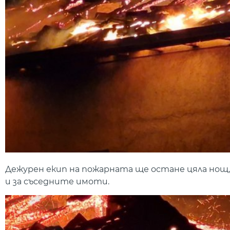
Дежурен екип на пожарната ще остане цяла нощ, 
и за съседните имоти.