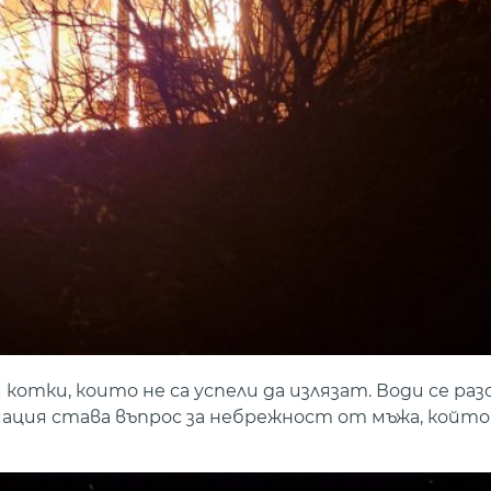
котки, които не са успели да излязат. Води се раз
рмация става въпрос за небрежност от мъжа, койт