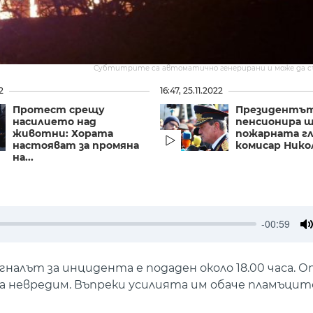
Субтитрите са автоматично генерирани и може да 
2
16:47, 25.11.2022
Протест срещу
Президентъ
насилието над
пенсионира ш
животни: Хората
пожарната г
настояват за промяна
комисар Никол
на...
-00:59
M
игналът за инцидента е подаден около 18.00 часа. 
а невредим. Въпреки усилията им обаче пламъцит