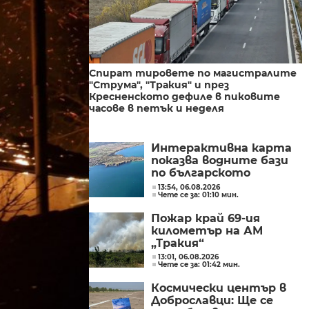
Спират тировете по магистралите
"Струма", "Тракия" и през
Кресненското дефиле в пиковите
часове в петък и неделя
Интерактивна карта
показва водните бази
по българското
Черноморие
13:54, 06.08.2026
Чете се за: 01:10 мин.
Пожар край 69-ия
километър на АМ
„Тракия“
13:01, 06.08.2026
Чете се за: 01:42 мин.
Космически център в
Доброславци: Ще се