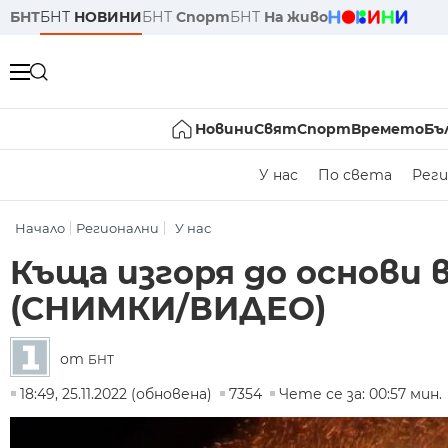
БНТ
БНТ
НОВИНИ
БНТ
Спорт
БНТ
На живо
Новини
Свят
Спорт
Времето
Бъ
У нас
По света
Реги
Начало
Регионални
У нас
Къща изгоря до основи 
(СНИМКИ/ВИДЕО)
от
БНТ
18:49, 25.11.2022 (обновена)
7354
Чете се за: 00:57 мин.