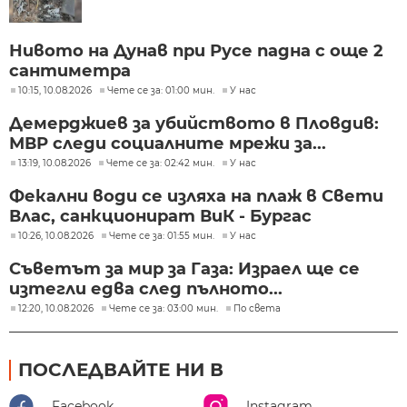
Нивото на Дунав при Русе падна с още 2
сантиметра
10:15, 10.08.2026
Чете се за: 01:00 мин.
У нас
Демерджиев за убийството в Пловдив:
МВР следи социалните мрежи за...
13:19, 10.08.2026
Чете се за: 02:42 мин.
У нас
Фекални води се изляха на плаж в Свети
Влас, санкционират ВиК - Бургас
10:26, 10.08.2026
Чете се за: 01:55 мин.
У нас
Съветът за мир за Газа: Израел ще се
изтегли едва след пълното...
12:20, 10.08.2026
Чете се за: 03:00 мин.
По света
ПОСЛЕДВАЙТЕ НИ В
Facebook
Instagram