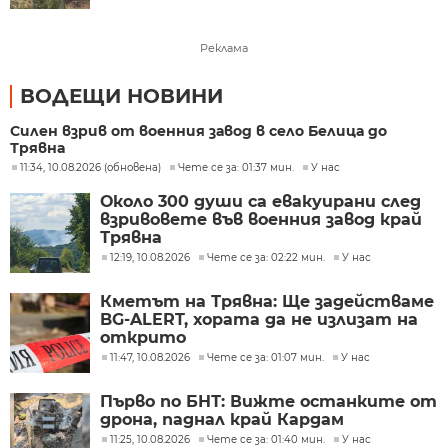
Реклама
ВОДЕЩИ НОВИНИ
Силен взрив от военния завод в село Белица до
Трявна
11:34, 10.08.2026 (обновена)
Чете се за: 01:37 мин.
У нас
Около 300 души са евакуирани след
взривовете във военния завод край
Трявна
12:19, 10.08.2026
Чете се за: 02:22 мин.
У нас
Кметът на Трявна: Ще задействаме
BG-ALERT, хората да не излизат на
открито
11:47, 10.08.2026
Чете се за: 01:07 мин.
У нас
Първо по БНТ: Вижте останките от
дрона, паднал край Кардам
11:25, 10.08.2026
Чете се за: 01:40 мин.
У нас