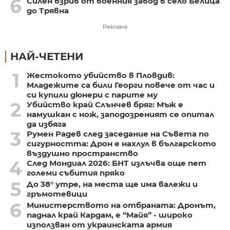
6
Силен взрив от военния завод в село Белица
до Трявна
Реклама
НАЙ-ЧЕТЕНИ
1
Жестокото убийство в Пловдив:
Младежите са били Георги повече от час и
си купили дюнери с парите му
2
Убийство край Слънчев бряг: Мъж е
намушкан с нож, заподозреният се опитал
да избяга
3
Румен Радев след заседание на Съвета по
сигурността: Дрон е нахлул в българското
въздушно пространство
4
След Мондиал 2026: БНТ излъчва още пет
големи събития пряко
5
До 38° утре, на места ще има валежи и
гръмотевици
6
Министерството на отбраната: Дронът,
паднал край Кардам, е “Майя” - широко
използван от украинската армия