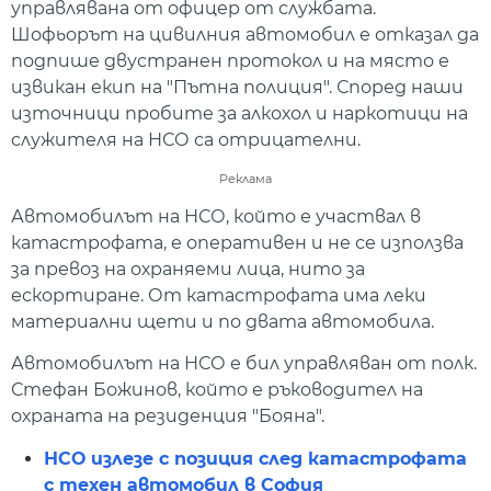
управлявана от офицер от службата.
Шофьорът на цивилния автомобил е отказал да
подпише двустранен протокол и на място е
извикан екип на "Пътна полиция". Според наши
източници пробите за алкохол и наркотици на
служителя на НСО са отрицателни.
Реклама
Автомобилът на НСО, който е участвал в
катастрофата, е оперативен и не се използва
за превоз на охраняеми лица, нито за
ескортиране. От катастрофата има леки
материални щети и по двата автомобила.
Автомобилът на НСО е бил управляван от полк.
Стефан Божинов, който е ръководител на
охраната на резиденция "Бояна".
НСО излезе с позиция след катастрофата
с техен автомобил в София