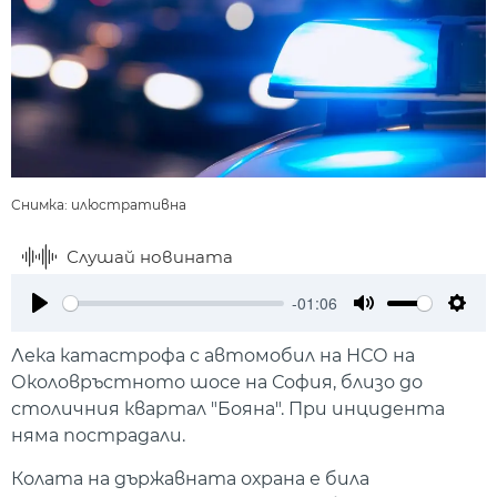
Снимка: илюстративна
Слушай новината
-01:06
Play
Mute
Setti
Лека катастрофа с автомобил на НСО на
Околовръстното шосе на София, близо до
столичния квартал "Бояна". При инцидента
няма пострадали.
Колата на държавната охрана е била