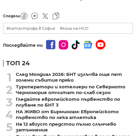
Сподели
#катастрофа в София
#кола на НСО
Последвайте ни
ТОП 24
1
След Мондиал 2026: БНТ излъчва още пет
големи събития пряко
2
Туроператори и хотелиери по Северното
Черноморие отчитат по-слаб сезон
3
Гледайте европейското първенство по
плуване по БНТ 3
4
НА ЖИВО от Бирмингам: Европейското
първенство по лека атлетика
5
На 12 август предстои пълно слънчево
затъмнение