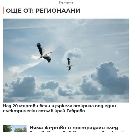
Реклама
ОЩЕ ОТ: РЕГИОНАЛНИ
Над 20 мъртви бели щъркела откриха под един
електрически стълб край Габрово
Няма жертви и пострадали след