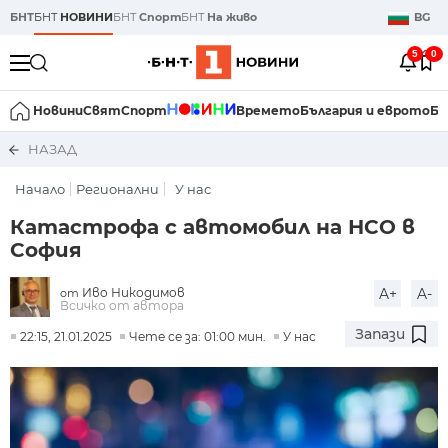
БНТ
БНТ
НОВИНИ
БНТ
Спорт
БНТ
На живо
BG
5
0
Новини
Свят
Спорт
Времето
България и еврото
Би
НАЗАД
Начало
Регионални
У нас
Катастрофа с автомобил на НСО в
София
Иво Никодимов
A+
A-
от
Всичко от автора
Запази
22:15, 21.01.2025
Чете се за: 01:00 мин.
У нас