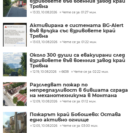
взривовете във военния завод край
Трявна
13:33, 10.08.2026
Чете се за: 01:27 мин.
Активирана е системата BG-Alert
във връзка със взривовете край
Трявна
13:03, 10.08.2026
Чете се за: 01:22 мин.
Около 300 души са евакуирани след
взривовете във военния завод край
Трявна
12:19, 10.08.2026
6638
Чете се за: 02:22 мин.
Разследват пожар по
непредпазливост в бившата сграда
на механотехникума в Монтана
12:09, 10.08.2026
Чете се за: 01:12 мин.
Пожарът край Бобошево: Остава
едно активно огнище
12:05, 10.08.2026
Чете се за: 03:00 мин.