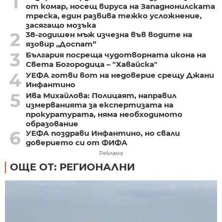
1
от комар, носещ вируса на Западнонилската
треска, един развива тежко усложнение,
засягащо мозъка
2
38-годишен мъж изчезна във водите на
язовир „Доспат“
3
България посреща чудотворната икона на
Света Богородица – "Хавайска"
4
УЕФА готви вот на недоверие срещу Джани
Инфантино
5
Ива Михайлова: Полицаят, направил
измерванията за експертизата на
прокуратурата, няма необходимото
образование
6
УЕФА поздрави Инфантино, но свали
доверието си от ФИФА
Реклама
ОЩЕ ОТ: РЕГИОНАЛНИ