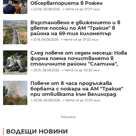
Обсерваторията в Рожен
22:06, 06.08.2026
Чете се за: 01:07 мин.
Възстановено е движението и в
двете посоки по АМ "Тракия" в
района на 69-тия километър
21:18, 06.08.2026
Чете се за: 01:02 мин.
След повече от седем месеца: Нова
фирма поема почистването в
столичните райони "Слатина",
"Подуяне" и "Изгрев"
20:31, 06.08.2026
Чете се за: 02:30 мин.
Повече от 8 часа продължава
борбата с пожара на АМ "Тракия"
при отбивката към Велинград
20:06, 06.08.2026
Чете се за: 01:50 мин.
Реклама
ВОДЕЩИ НОВИНИ