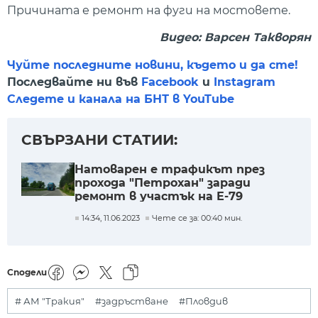
Причината е ремонт на фуги на мостовете.
Видео: Варсен Такворян
Чуйте последните новини, където и да сте!
Последвайте ни във
Facebook
и
Instagram
Следете и канала на БНТ в YouTube
СВЪРЗАНИ СТАТИИ:
Натоварен е трафикът през
прохода "Петрохан" заради
ремонт в участък на Е-79
14:34, 11.06.2023
Чете се за: 00:40 мин.
Сподели
# АМ "Тракия"
#задръстване
#Пловдив