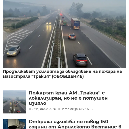
Продължават усилията за овладяване на пожара на
магистрала "Тракия" (ОБОБЩЕНИЕ)
Пожарът край АМ „Тракия“ е
локализиран, но не е потушен
изцяло
22:13, 06.08.2026
Чете се за: 01:25 мин.
Откриха изложба по повод 150
години от Априлското въстание в