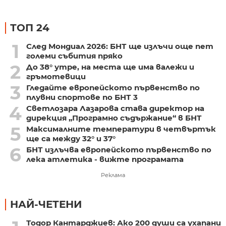
ТОП 24
1
След Мондиал 2026: БНТ ще излъчи още пет
големи събития пряко
2
До 38° утре, на места ще има валежи и
гръмотевици
3
Гледайте европейското първенство по
плувни спортове по БНТ 3
4
Светлозара Лазарова става директор на
дирекция „Програмно съдържание“ в БНТ
5
Максималните температури в четвъртък
ще са между 32° и 37°
6
БНТ излъчва европейското първенство по
лека атлетика - вижте програмата
Реклама
НАЙ-ЧЕТЕНИ
Тодор Кантарджиев: Ако 200 души са ухапани