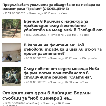
Продължават усилията за овладяване на пожара на
магистрала "Тракия" (ОБОБЩЕНИЕ)
22:53, 06.08.2026
Чете се за: 03:10 мин.
У нас
Бдение в Кричим с надежда за
правосъдие след жестокото
убийство на млад мъж в Пловдив от
тийнейджъри
18:10, 06.08.2026
Чете се за: 04:25 мин.
У нас
В капана на фентанила: Кой
ръководи трафика и има ли изход за
пристрастените?
20:21, 06.08.2026
Чете се за: 05:22 мин.
Общество
След повече от седем месеца: Нова
фирма поема почистването в
столичните райони "Слатина",
"Подуяне" и "Изгрев"
20:31, 06.08.2026
Чете се за: 02:30 мин.
У нас
Откритият дрон в Лайпциг: Берлин
съобщи за "нов сценарий на...
17:20, 06.08.2026 (обновена)
Чете се за: 02:22 мин.
По света