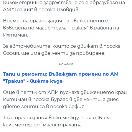
Километрично задръстване се е образувало на
АМ "Тракия" в посока Пловдив.
Временна организация на движението е
въведена по магистрала "Тракия" в района на
Ихтиман.
За автомобилите, които се движат в посока
София, ще има две ленти за прибиране.
Реклама
Тапи и ремонти: Въвеждат промени по АМ
"Тракия" - вижте къде
Още в петък от АПИ пуснаха движението край
Ихтиман в посока Бургас в две ленти, а днес
двете ленти са в посока София.
Тази организация важи между 11-ия и 16-ия
километър от магистралата.