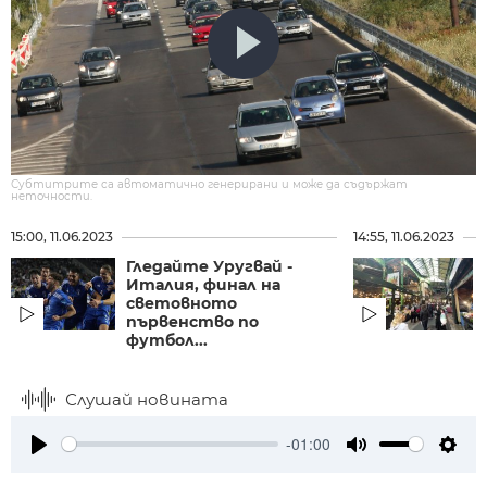
Субтитрите са автоматично генерирани и може да съдържат
неточности.
15:00, 11.06.2023
14:55, 11.06.2023
Гледайте Уругвай -
Италия, финал на
световното
първенство по
футбол...
Слушай новината
-01:00
Play
Mute
Setti