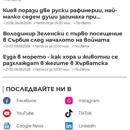
Киев порази две руски рафинерии, най-
малко седем души загинаха при...
20:36, 06.08.2026
Чете се за: 00:50 мин.
По света
Володимир Зеленски с първо посещение
в Сърбия след началото на войната
21:07, 06.08.2026
Чете се за: 01:00 мин.
По света
Езда в морето - как хора и животни се
разхлаждат в жегите в Хърватска
21:59, 06.08.2026
Чете се за: 00:37 мин.
По света
ПОСЛЕДВАЙТЕ НИ В
Facebook
Instagram
YouTube
TikTok
Google News
LinkedIn