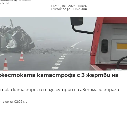
12 мин.
12:09, 18.11.2025
5092
Чете се за: 00:52 мин.
а жестоката катастрофа с 3 жертви на
естока катастрофа тази сутрин на автомагистрала
те се за: 02:02 мин.