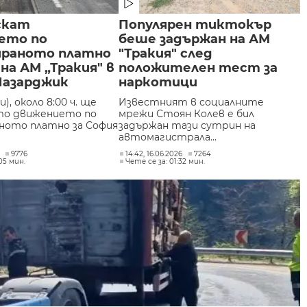
скат
Популярен тиктокър
ето по
беше задържан на АМ
раното платно
"Тракия" след
 на АМ „Тракия" в
положителен тест за
Пазарджик
наркотици
), около 8:00 ч. ще
Известният в социалните
то движението по
мрежи Стоян Колев е бил
ото платно за София
задържан тази сутрин на
автомагистрала...
9776
14:42, 16.06.2026
7264
05 мин.
Чете се за: 01:32 мин.