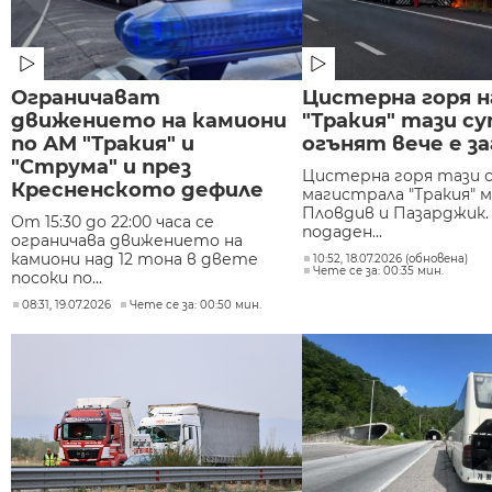
Ограничават
Цистерна горя н
движението на камиони
"Тракия" тази с
по АМ "Тракия" и
огънят вече е за
"Струма" и през
Цистерна горя тази 
Кресненското дефиле
магистрала "Тракия" 
Пловдив и Пазарджик.
От 15:30 до 22:00 часа се
подаден...
ограничава движението на
камиони над 12 тона в двете
10:52, 18.07.2026 (обновена)
Чете се за: 00:35 мин.
посоки по...
08:31, 19.07.2026
Чете се за: 00:50 мин.