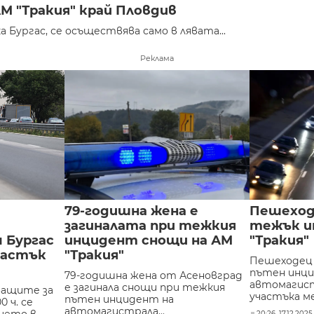
М "Тракия" край Пловдив
ка Бургас, се осъществява само в лявата...
Реклама
79-годишна жена е
Пешеход
загиналата при тежкия
тежък и
 Бургас
инцидент снощи на АМ
"Тракия"
частък
"Тракия"
Пешеходец 
пътен инц
79-годишна жена от Асеновград
автомагист
е загинала снощи при тежкия
ващите за
участъка ме
пътен инцидент на
 ч. се
автомагистрала...
20:26, 17.12.202