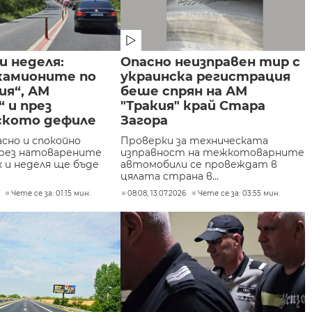
и неделя:
Опасно неизправен тир с
камионите по
украинска регистрация
ия“, АМ
беше спрян на АМ
 и през
"Тракия" край Стара
ското дефиле
Загора
асно и спокойно
Проверки за техническата
рез натоварените
изправност на тежкотоварните
к и неделя ще бъде
автомобили се провеждат в
цялата страна в...
Чете се за: 01:15 мин.
08:08, 13.07.2026
Чете се за: 03:55 мин.