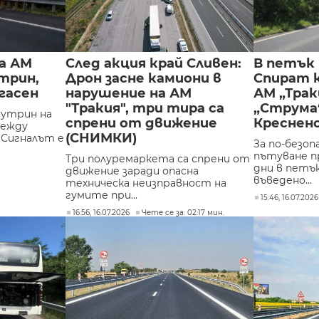
а АМ
След акция край Сливен:
В петък 
утрин,
Дрон засне камиони в
Спират 
гасен
нарушение на АМ
АМ „Трак
"Тракия", три тира са
„Струма“
сутрин на
спрени от движение
Креснен
между
(СНИМКИ)
 Сигналът е
За по-безоп
пътуване п
Три полуремаркета са спрени от
дни в петъ
движение заради опасна
въведено...
техническа неизправност на
гумите при...
15:46, 16.07.2026
16:56, 16.07.2026
Чете се за: 02:17 мин.