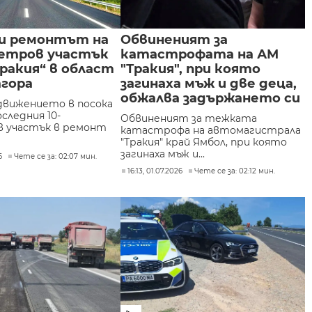
и ремонтът на
Обвиненият за
метров участък
катастрофата на АМ
ракия“ в област
"Тракия", при която
агора
загинаха мъж и две деца,
обжалва задържането си
движението в посока
оследния 10-
Обвиненият за тежката
 участък в ремонт
катастрофа на автомагистрала
"Тракия" край Ямбол, при която
загинаха мъж и...
6
Чете се за: 02:07 мин.
16:13, 01.07.2026
Чете се за: 02:12 мин.