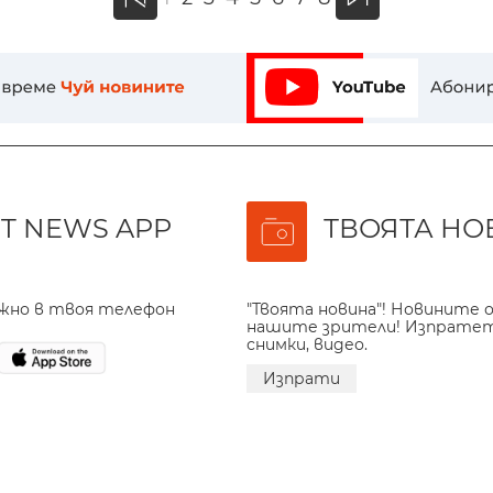
«
T NEWS APP
ТВОЯТА НО
ажно в твоя телефон
"Твоята новина"! Новините о
нашите зрители! Изпрате
снимки, видео.
Изпрати