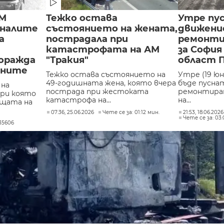
АМ
Тежко остава
Утре пу
гиналите
състоянието на жената,
движени
а
пострадала при
ремонти
катастрофата на АМ
за София
поражда
"Тракия"
област 
ините
Тежко остава състоянието на
Утре (19 юни
49-годишната жена, която вчера
бъде пусна
 на
пострада при жестоката
ремонтиран
при която
катастрофа на...
на...
ащата на
07:36, 25.06.2026
Чете се за: 01:12 мин.
21:53, 18.06.2026
Чете се за: 03:
35606