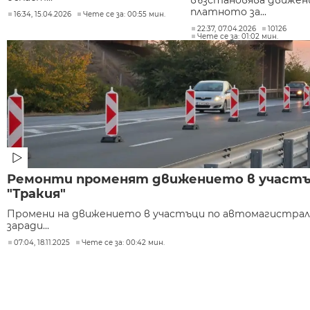
възстановява движен
платното за...
16:34, 15.04.2026
Чете се за: 00:55 мин.
22:37, 07.04.2026
10126
Чете се за: 01:02 мин.
Ремонти променят движението в участъц
"Тракия"
Промени на движението в участъци по автомагистрали
заради...
07:04, 18.11.2025
Чете се за: 00:42 мин.