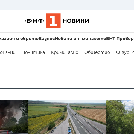
лгария и еврото
Бизнес
Новини от миналото
БНТ Провер
онални
Политика
Криминално
Общество
Сигурн