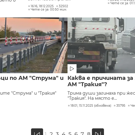
ието в
Чете се за: 01:
16:16, 18.12.2025
32502
Чете се за: 00:50 мин.
и по АМ "Струма" и
Каква е причината з
АМ "Тракия"?
те "Струма" и "Тракия"
Трима души загинаха при ж
"Тракия". На място е...
18:01, 15.11.2025 (обновена)
35795
Че
»
1
2
3
4
5
6
7
8