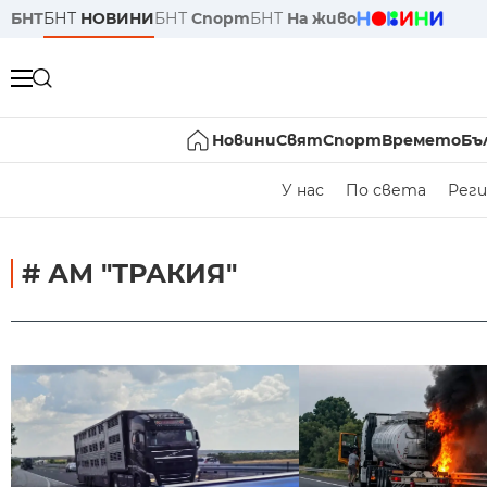
БНТ
БНТ
НОВИНИ
БНТ
Спорт
БНТ
На живо
Новини
Свят
Спорт
Времето
Бъ
У нас
По света
Реги
# АМ "ТРАКИЯ"