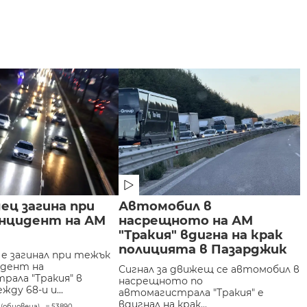
ец загина при
Автомобил в
нцидент на АМ
насрещното на АМ
"Тракия" вдигна на крак
полицията в Пазарджик
е загинал при тежък
идент на
Сигнал за движещ се автомобил в
рала "Тракия" в
насрещното по
жду 68-и и...
автомагистрала "Тракия" е
вдигнал на крак...
5 (обновена)
53890