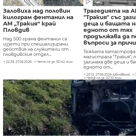
Заловиха над половин
Трагедията на 
килограм фентанил на
"Тракия" със за
АМ „Тракия“ край
деца и бащата н
Пловдив
едното от тях
продължава да 
Над 500 грама фентанил са
въпроси за прич
иззети при специализирани
действия на служители от
Тежката катастрофа
пловдивския отдел...
магистрала "Тракия", 
загинаха две деца и б
22:29, 27.06.2026
Чете се за: 00:42 мин.
едното от...
20:12, 27.06.2026 (обновена)
Чете се за: 02:10 мин.