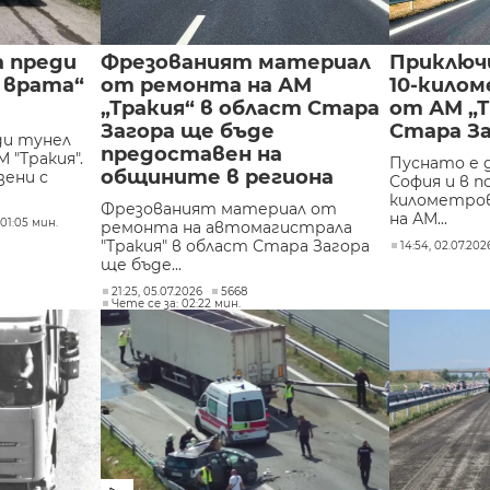
а преди
Фрезованият материал
Приключ
 врата“
от ремонта на АМ
10-кило
„Тракия“ в област Стара
от АМ „Т
Загора ще бъде
Стара З
ди тунел
предоставен на
 "Тракия".
Пуснато е 
общините в региона
зени с
София и в п
километров
Фрезованият материал от
на АМ...
01:05 мин.
ремонта на автомагистрала
"Тракия" в област Стара Загора
14:54, 02.07.202
ще бъде...
21:25, 05.07.2026
5668
Чете се за: 02:22 мин.