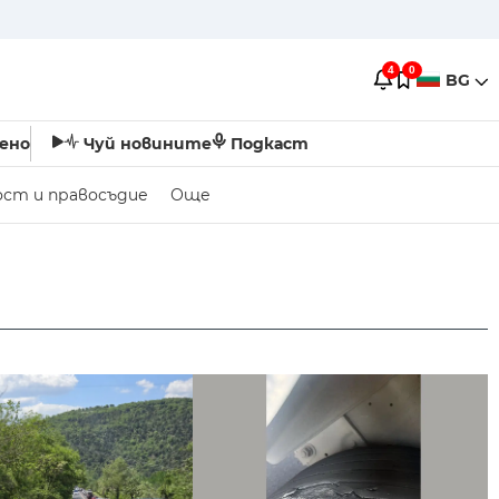
4
0
BG
ено
Чуй новините
Подкаст
ост и правосъдие
Още