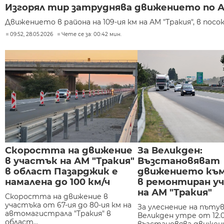
Изгорял тир затруднява движението по А
Движението в района на 109-ия км на АМ "Тракия", в посо
09:52, 28.05.2026
Чете се за: 00:42 мин.
Скоростта на движение
За Великден:
в участък на АМ "Тракия"
Възстановяват
в област Пазарджик е
движението към
намалена до 100 км/ч
в ремонтиран у
на АМ "Тракия"
Скоростта на движение в
участъка от 67-ия до 80-ия км на
За улеснение на пъту
автомагистрала "Тракия" в
Великден утре от 12.00
област...