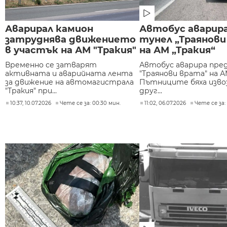
Аварирал камион
Автобус аварир
затруднява движението
тунел „Траянови
в участък на АМ "Тракия"
на АМ „Тракия“
Временно се затварят
Автобус аварира пре
активната и аварийната лента
"Траянови врата" на АМ
за движение на автомагистрала
Пътниците бяха изво
"Тракия" при...
друг...
10:37, 10.07.2026
Чете се за: 00:30 мин.
11:02, 06.07.2026
Чете се за: 