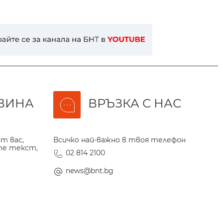
ВИНА
ВРЪЗКА С НАС
т вас,
Всичко най-важно в твоя телефон
те текст,
02 814 2100
news@bnt.bg