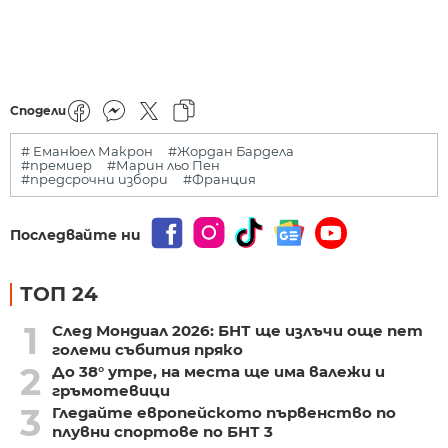
Сподели
# Еманюел Макрон
#Жордан Бардела
#премиер
#Марин льо Пен
#предсрочни избори
#Франция
Последвайте ни
ТОП 24
1
След Мондиал 2026: БНТ ще излъчи още пет
големи събития пряко
2
До 38° утре, на места ще има валежи и
гръмотевици
3
Гледайте европейското първенство по
плувни спортове по БНТ 3