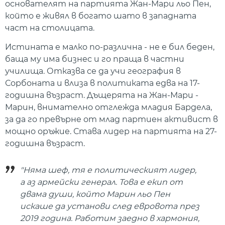
основателят на партията Жан-Мари льо Пен,
който е живял в богато шато в западната
част на столицата.
Истината е малко по-различна - не е бил беден,
баща му има бизнес и го праща в частни
училища. Отказва се да учи география в
Сорбоната и влиза в политиката едва на 17-
годишна възраст. Дъщерята на Жан-Мари -
Марин, внимателно отглежда младия Бардела,
за да го превърне от млад партиен активист в
мощно оръжие. Става лидер на партията на 27-
годишна възраст.
"Няма шеф, тя е политическият лидер,
а аз армейски генерал. Това е екип от
двама души, който Марин льо Пен
искаше да установи след евровота през
2019 година. Работим заедно в хармония,