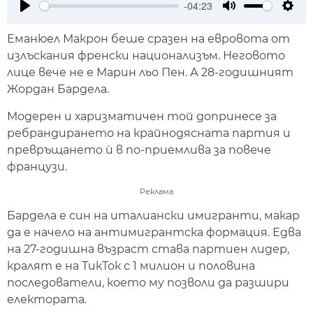
-04:23
Play
Mute
Setti
Еманюел Макрон беше сразен на евровота от
излъскания френски национализъм. Неговото
лице вече не е Марин льо Пен. А 28-годишният
Жордан Бардела.
Модерен и харизматичен той допринесе за
ребрандирането на крайнодясната партия и
превръщането ѝ в по-приемлива за повече
французи.
Реклама
Бардела е син на италиански имигранти, макар
да е начело на антимигрантска формация. Едва
на 27-годишна възраст става партиен лидер,
кралят e на ТикТок с 1 милион и половина
последователи, което му позволи да разшири
електората.