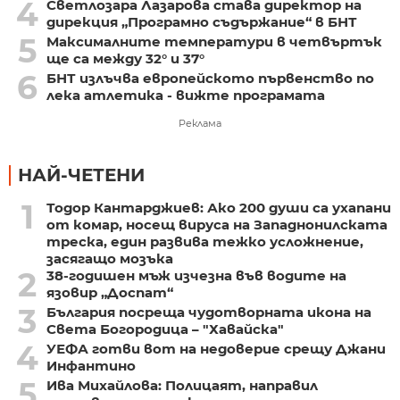
4
Светлозара Лазарова става директор на
дирекция „Програмно съдържание“ в БНТ
5
Максималните температури в четвъртък
ще са между 32° и 37°
6
БНТ излъчва европейското първенство по
лека атлетика - вижте програмата
Реклама
НАЙ-ЧЕТЕНИ
1
Тодор Кантарджиев: Ако 200 души са ухапани
от комар, носещ вируса на Западнонилската
треска, един развива тежко усложнение,
засягащо мозъка
2
38-годишен мъж изчезна във водите на
язовир „Доспат“
3
България посреща чудотворната икона на
Света Богородица – "Хавайска"
4
УЕФА готви вот на недоверие срещу Джани
Инфантино
5
Ива Михайлова: Полицаят, направил