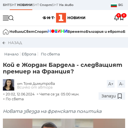
БНТ
БНТ
НОВИНИ
БНТ
Спорт
БНТ
На живо
BG
0
0
Новини
Свят
Спорт
Времето
България и еврото
Би
НАЗАД
Начало
Европа
По света
Кой е Жордан Бардела - следващият
премиер на Франция?
Тоня Димитрова
A+
A-
от
Всичко от автора
20:02, 12.06.2024
Чете се за: 05:00 мин.
Запази
По света
Новата звезда на френската политика