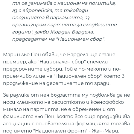
тя се занимава с национална политика,
аз с европейска, тя ръководи
опозицията в парламента, аз
организирам партията за следващите
години", заяви Жордан Бардела,
председател на "Национален сбор".
Марин льо Пен обяви, че Бардела ще стане
премиер, ако "Национален сбор" спечели
предсрочните избори. Той е по-мекото и по-
приемливо лице на "Национален сбор", което в
продължение на десетилетие тя гради.
За разлика от нея възрастта му позволява да не
носи клеймото на расисткото и ксенофобско
минало на партията, не е обременен и от
фамилията льо Пен, която все още предизвиква
асоциации с основателя на формацията тогава
под името "Национален фронт" - Жан-Мари.