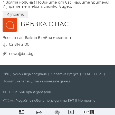
"Твоята новина"! Новините от вас, нашите зрители!
Изпратете текст, снимки, видео.
Изпрати
ВРЪЗКА С НАС
Всичко най-важно в твоя телефон
02 814 2100
news@bnt.bg
Общи условия за ползване
Обратна връзка
СЕМ
ECPT
Политика за защита на личните данни
©БНТ. Всички права запазени
Гледайте новините за деня на БНТ в Метрото