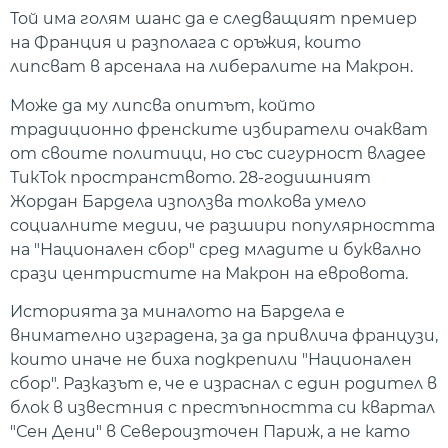
Той има голям шанс да е следващият премиер
на Франция и разполага с оръжия, които
липсват в арсенала на либералите на Макрон.
Може да му липсва опитът, който
традиционно френските избиратели очакват
от своите политици, но със сигурност владее
ТикТок пространството. 28-годишният
Жордан Бардела използва толкова умело
социалните медии, че разшири популярността
на "Национален сбор" сред младите и буквално
срази центристите на Макрон на евровота.
Историята за миналото на Бардела е
внимателно изградена, за да привлича французи,
които иначе не биха подкрепили "Национален
сбор". Разказът е, че е израснал с един родител в
блок в известния с престъпността си квартал
"Сен Дени" в Североизточен Париж, а не като