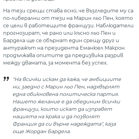
На тези срещи става ясно, че възгледите му са
по-либерални от тези на Марин льо Пен, която
се цели в работещите французи. Наблюдатели
прогнозират, че рано или късно льо Пен и
Бардела ще се обърнат един срещу друг и
антуражът на президента Еманюел Макрон
продължава опитите да предизвика разрив
между двамата, за момента без успех.
"На всички искам да кажа, че амбициите
ни, заедно с Марин льо Пен, надхвърлят
една обикновена политическа партия.
Нашето желание е да обединим всички
французи, които искат да изправят
нацията на крака и да позволят
Франция да си върне надеждата", каза
още Жордан Бардела.