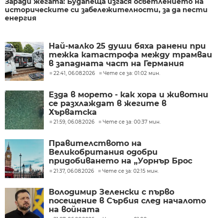
Заради жегата: Будапеща изгася осветлението на
историческите си забележителности, за да пести
енергия
Най-малко 25 души бяха ранени при
тежка катастрофа между трамваи
в западната част на Германия
22:41, 06.08.2026
Чете се за: 01:02 мин.
Езда в морето - как хора и животни
се разхлаждат в жегите в
Хърватска
21:59, 06.08.2026
Чете се за: 00:37 мин.
Правителството на
Великобритания одобри
придобиването на „Уорнър Брос
Дискавъри“ от „Парамаунт“ за 110
21:37, 06.08.2026
Чете се за: 02:15 мин.
млрд. долара
Володимир Зеленски с първо
посещение в Сърбия след началото
на войната