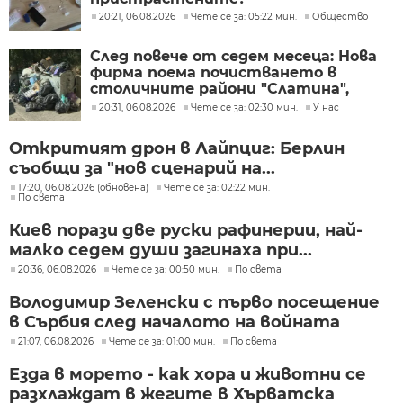
20:21, 06.08.2026
Чете се за: 05:22 мин.
Общество
След повече от седем месеца: Нова
фирма поема почистването в
столичните райони "Слатина",
"Подуяне" и "Изгрев"
20:31, 06.08.2026
Чете се за: 02:30 мин.
У нас
Откритият дрон в Лайпциг: Берлин
съобщи за "нов сценарий на...
17:20, 06.08.2026 (обновена)
Чете се за: 02:22 мин.
По света
Киев порази две руски рафинерии, най-
малко седем души загинаха при...
20:36, 06.08.2026
Чете се за: 00:50 мин.
По света
Володимир Зеленски с първо посещение
в Сърбия след началото на войната
21:07, 06.08.2026
Чете се за: 01:00 мин.
По света
Езда в морето - как хора и животни се
разхлаждат в жегите в Хърватска