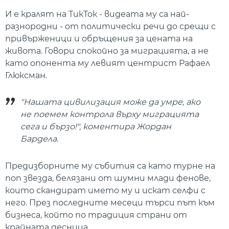
И е кралят на ТикТок - видеата му са най-
разнородни - от политически речи до срещи с
привърженици и обръщения за цената на
живота. Говори спокойно за миграцията, а не
като опонента му левият центрист Рафаел
Глюксман.
"Нашата цивилизация може да умре, ако
не поемем контрола върху миграцията
сега и бързо!", коментира Жордан
Бардела.
Предизборните му събития са като турне на
поп звезда, белязани от шумни млади фенове,
които скандират името му и искат селфи с
него. През последните месеци търси път към
бизнеса, който по традиция страни от
крайната десница.