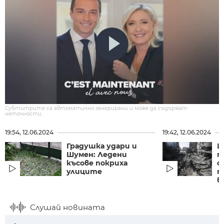
Субтитрите са автоматично генерирани и може да съдържат
неточности.
19:54, 12.06.2024
19:42, 12.06.2024
Градушка удари и
Щ
Шумен: Ледени
п
късове покриха
с
улиците
п
в
Слушай новината