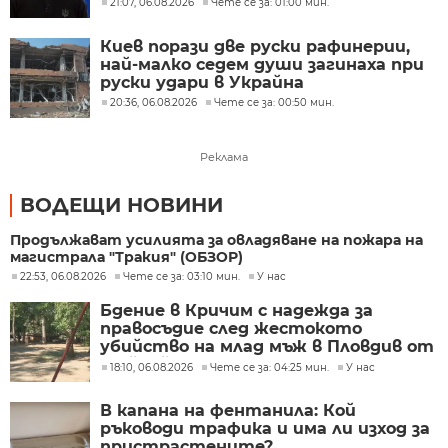
21:07, 06.08.2026
Чете се за: 01:00 мин.
Киев порази две руски рафинерии,
най-малко седем души загинаха при
руски удари в Украйна
20:36, 06.08.2026
Чете се за: 00:50 мин.
Реклама
ВОДЕЩИ НОВИНИ
Продължават усилията за овладяване на пожара на
магистрала "Тракия" (ОБЗОР)
22:53, 06.08.2026
Чете се за: 03:10 мин.
У нас
Бдение в Кричим с надежда за
правосъдие след жестокото
убийство на млад мъж в Пловдив от
тийнейджъри
18:10, 06.08.2026
Чете се за: 04:25 мин.
У нас
В капана на фентанила: Кой
ръководи трафика и има ли изход за
пристрастените?